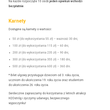
Na każde rozpoczęte 10 osób
jeden opiekun wchodzi
bezpłat­nie
.
Karnety
Dostęp­ne są kar­ne­ty o wartości:
50 zł (do wyko­rzys­ta­nia 55 zł) – ważność 30 dni,
100 zł (do wyko­rzys­ta­nia 115 zł) – 60 dni,
200 zł (do wyko­rzys­ta­nia 235 zł) – 90 dni,
300 zł (do wyko­rzys­ta­nia 355 zł) – 180 dni,
500 zł (do wyko­rzys­ta­nia 600 zł) – 360 dni.
* Bilet ulgo­wy przysługu­je dzieciom od 3. roku życia,
uczniom do ukończenia 19. roku życia oraz stu­den­tom
do ukończenia 26. roku życia.
Serdecznie zaprasza­my do korzys­ta­nia z let­nich atrakcji
H2Ostróg i życzymy udanego, bez­piecznego
wypoczynku!