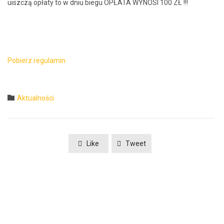
uiszczą opłaty to w dniu biegu OPŁATA WYNOSI 100 ZŁ !!!
Pobierz reg­u­lamin
Category

Aktualności
Like
Tweet