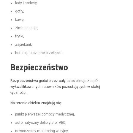
lody i sorbety,
gofry,
kawę,
zimne napo­je,
fry­t­ki,
zapiekan­ki,
hot dogi oraz inne przekąski.
Bezpieczeństwo
Bez­pieczeńst­wa goś­ci przez cały czas pil­nu­je zespół
wyk­wal­i­fikowanych ratown­ików pozosta­ją­cych w stałej
łączności.
Na tere­nie obiek­tu zna­j­du­ją się:
punkt pier­wszej pomo­cy medycznej,
automaty­czny defi­bry­la­tor AED,
nowoczes­ny mon­i­tor­ing wizyjny.