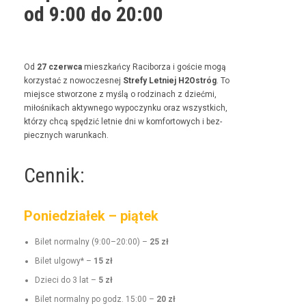
od 9:00 do 20:00
Od
27 czer­w­ca
mieszkań­cy Raci­borza i goś­cie mogą
korzys­tać z nowoczes­nej
Stre­fy Let­niej H2Ostróg
. To
miejsce stwor­zone z myślą o rodz­i­nach z dzieć­mi,
miłośnikach akty­wnego wypoczynku oraz wszys­t­kich,
którzy chcą spędz­ić let­nie dni w kom­for­towych i bez­
piecznych warunkach.
Cennik:
Poniedziałek – piątek
Bilet nor­mal­ny (9:00–20:00) –
25 zł
Bilet ulgo­wy* –
15 zł
Dzieci do 3 lat –
5 zł
Bilet nor­mal­ny po godz. 15:00 –
20 zł