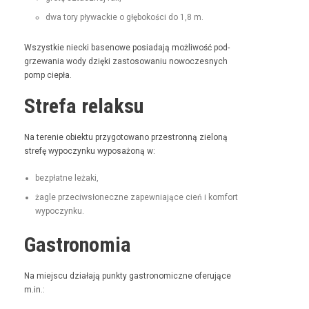
dwa tory pływack­ie o głębokoś­ci do 1,8 m.
Wszys­tkie niec­ki basenowe posi­ada­ją możli­wość pod­
grze­wa­nia wody dzię­ki zas­tosowa­niu nowoczes­nych
pomp ciepła.
Strefa relaksu
Na tere­nie obiek­tu przy­go­towano prze­stron­ną zieloną
stre­fę wypoczynku wyposażoną w:
bezpłatne leża­ki,
żagle prze­ci­wsłoneczne zapew­ni­a­jące cień i kom­fort
wypoczynku.
Gastronomia
Na miejs­cu dzi­ała­ją punk­ty gas­tro­nom­iczne ofer­u­jące
m.in.: