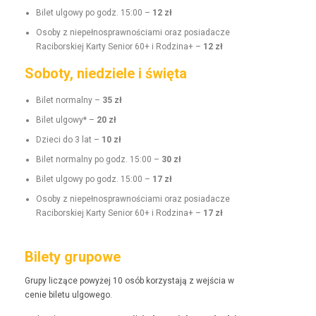
Bilet ulgo­wy po godz. 15:00 –
12 zł
Oso­by z niepełnosprawnoś­ci­a­mi oraz posi­adacze
Raci­borskiej Kar­ty Senior 60+ i Rodz­i­na+ –
12 zł
Soboty, niedziele i święta
Bilet nor­mal­ny –
35 zł
Bilet ulgo­wy* –
20 zł
Dzieci do 3 lat –
10 zł
Bilet nor­mal­ny po godz. 15:00 –
30 zł
Bilet ulgo­wy po godz. 15:00 –
17 zł
Oso­by z niepełnosprawnoś­ci­a­mi oraz posi­adacze
Raci­borskiej Kar­ty Senior 60+ i Rodz­i­na+ –
17 zł
Bilety grupowe
Grupy liczące powyżej 10 osób korzys­ta­ją z wejś­cia w
cenie bile­tu ulgowego.