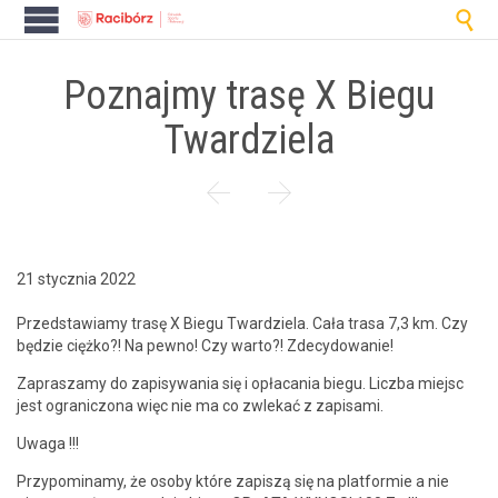

Poznajmy trasę X Biegu
Twardziela


21 stycznia 2022
Przed­staw­iamy trasę X Biegu Twardziela. Cała trasa 7,3 km. Czy
będzie ciężko?! Na pewno! Czy warto?! Zdecydowanie!
Zaprasza­my do zapisy­wa­nia się i opła­ca­nia biegu. Licz­ba miejsc
jest ogranic­zona więc nie ma co zwlekać z zapisami.
Uwa­ga !!!
Przy­pom­i­namy, że oso­by które zapiszą się na plat­formie a nie