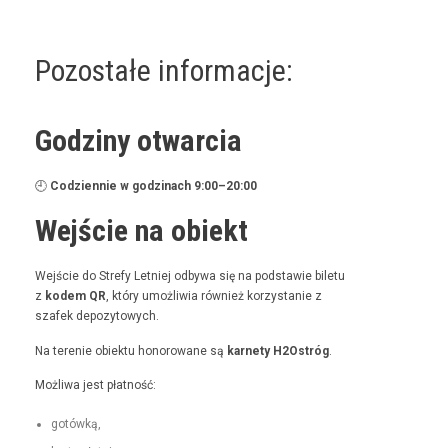
Pozostałe informacje:
Godziny otwarcia
🕘
Codzi­en­nie w godz­i­nach 9:00–20:00
Wejście na obiekt
Wejś­cie do Stre­fy Let­niej odby­wa się na pod­staw­ie bile­tu
z
kodem QR
, który umożli­wia również korzys­tanie z
szafek depozytowych.
Na tere­nie obiek­tu hon­orowane są
kar­ne­ty H2Ostróg
.
Możli­wa jest płatność:
gotówką,