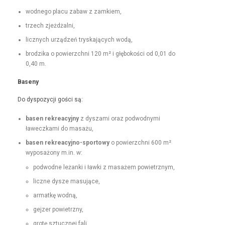
wod­nego placu zabaw z zamkiem,
trzech zjeżdżal­ni,
licznych urządzeń tryska­ją­cych wodą,
brodzi­ka o powierzch­ni 120 m² i głębokoś­ci od 0,01 do
0,40 m.
Base­ny
Do dys­pozy­cji goś­ci są:
basen rekrea­cyjny
z dysza­mi oraz pod­wod­ny­mi
ławeczka­mi do masażu,
basen rekrea­cyjno-sportowy
o powierzch­ni 600 m²
wyposażony m.in. w:
pod­wodne leżan­ki i ław­ki z masażem powietrznym,
liczne dysze masujące,
armatkę wod­ną,
gejz­er powietrzny,
grotę sztucznej fali,