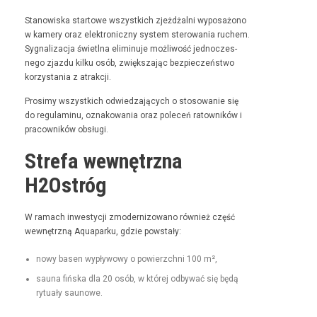
Stanowiska star­towe wszys­t­kich zjeżdżal­ni wyposażono
w kamery oraz elek­tron­iczny sys­tem sterowa­nia ruchem.
Syg­nal­iza­c­ja świ­etl­na elimin­u­je możli­wość jed­noczes­
nego zjaz­du kilku osób, zwięk­sza­jąc bez­pieczeńst­wo
korzys­ta­nia z atrakcji.
Prosimy wszys­t­kich odwiedza­ją­cych o stosowanie się
do reg­u­laminu, oznakowa­nia oraz pole­ceń ratown­ików i
pra­cown­ików obsługi.
Strefa wewnętrzna
H2Ostróg
W ramach inwest­y­cji zmod­ern­i­zowano również część
wewnętrzną Aqua­parku, gdzie powstały:
nowy basen wypły­wowy o powierzch­ni 100 m²,
sauna fińs­ka dla 20 osób, w której odby­wać się będą
rytu­ały saunowe.