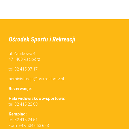
Ośrodek Sportu i Rekreacji
ul. Zamkowa 4
47–400 Racibórz
tel. 32 415 37 17
administracja@osirraciborz.pl
Rez­erwac­je:
Hala wid­owiskowo-sportowa:
tel. 32 415 22 83
Kemp­ing:
tel. 32 415 24 51
kom. +48 504 663 623