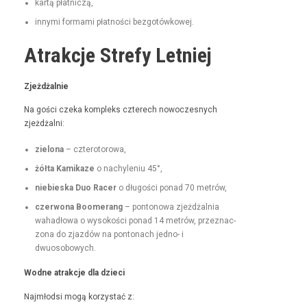
kartą płat­niczą,
inny­mi for­ma­mi płat­noś­ci bezgotówkowej.
Atrakcje Strefy Letniej
Zjeżdżal­nie
Na goś­ci czeka kom­pleks czterech nowoczes­nych
zjeżdżalni:
zielona
– czterotorowa,
żół­ta Kamikaze
o nachyle­niu 45°,
niebies­ka Duo Rac­er
o dłu­goś­ci pon­ad 70 metrów,
czer­wona Boomerang
– pontonowa zjeżdżal­nia
wahadłowa o wysokoś­ci pon­ad 14 metrów, przez­nac­
zona do zjazdów na pon­tonach jed­no- i
dwuosobowych.
Wodne atrakc­je dla dzieci
Najmłod­si mogą korzys­tać z: