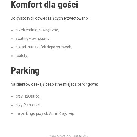
Komfort dla gości
Do dys­pozy­cji odwiedza­ją­cych przygotowano:
prze­bier­al­nie zewnętrzne,
szat­nię wewnętrzną,
pon­ad 200 szafek depozytowych,
toale­ty.
Parking
Na klien­tów czeka­ją bezpłatne miejs­ca parkingowe:
przy H2Ostróg,
przy Pias­torze,
na parkingu przy ul. Armii Krajowej.
POSTED IN:
AKTUALNOŚCI