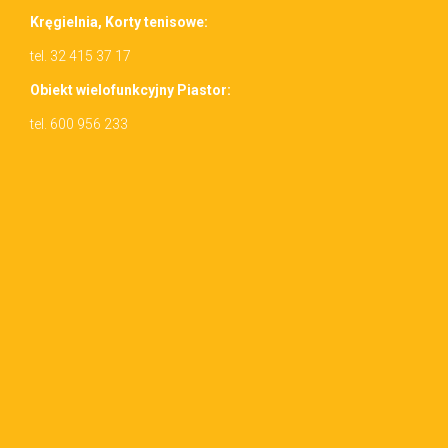
Kręgiel­nia, Korty tenisowe:
tel. 32 415 37 17
Obiekt wielo­funkcyjny Piastor:
tel. 600 956 233