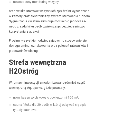
nowoczes­ny mon­i­tor­ing wizyjny.
Stanowiska star­towe wszys­t­kich zjeżdżal­ni wyposażono
w kamery oraz elek­tron­iczny sys­tem sterowa­nia ruchem.
Syg­nal­iza­c­ja świ­etl­na elimin­u­je możli­wość jed­noczes­
nego zjaz­du kilku osób, zwięk­sza­jąc bez­pieczeńst­wo
korzys­ta­nia z atrakcji.
Prosimy wszys­t­kich odwiedza­ją­cych o stosowanie się
do reg­u­laminu, oznakowa­nia oraz pole­ceń ratown­ików i
pra­cown­ików obsługi.
Strefa wewnętrzna
H2Ostróg
W ramach inwest­y­cji zmod­ern­i­zowano również część
wewnętrzną Aqua­parku, gdzie powstały:
nowy basen wypły­wowy o powierzch­ni 100 m²,
sauna fińs­ka dla 20 osób, w której odby­wać się będą
rytu­ały saunowe.