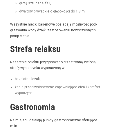
grotę sztucznej fali,
dwa tory pływack­ie o głębokoś­ci do 1,8 m.
Wszys­tkie niec­ki basenowe posi­ada­ją możli­wość pod­
grze­wa­nia wody dzię­ki zas­tosowa­niu nowoczes­nych
pomp ciepła.
Strefa relaksu
Na tere­nie obiek­tu przy­go­towano prze­stron­ną zieloną
stre­fę wypoczynku wyposażoną w:
bezpłatne leża­ki,
żagle prze­ci­wsłoneczne zapew­ni­a­jące cień i kom­fort
wypoczynku.
Gastronomia
Na miejs­cu dzi­ała­ją punk­ty gas­tro­nom­iczne ofer­u­jące
m.in.: