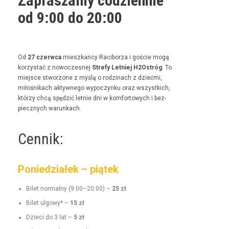
Zapraszamy codziennie
od 9:00 do 20:00
Od
27 czer­w­ca
mieszkań­cy Raci­borza i goś­cie mogą
korzys­tać z nowoczes­nej
Stre­fy Let­niej H2Ostróg
. To
miejsce stwor­zone z myślą o rodz­i­nach z dzieć­mi,
miłośnikach akty­wnego wypoczynku oraz wszys­t­kich,
którzy chcą spędz­ić let­nie dni w kom­for­towych i bez­
piecznych warunkach.
Cennik:
Poniedziałek – piątek
Bilet nor­mal­ny (9:00–20:00) –
25 zł
Bilet ulgo­wy* –
15 zł
Dzieci do 3 lat –
5 zł