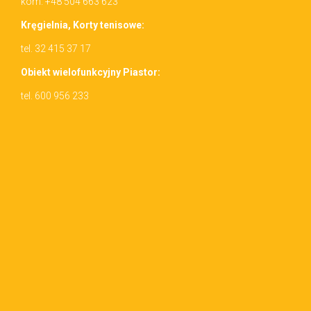
kom. +48 504 663 623
Kręgiel­nia, Korty tenisowe:
tel. 32 415 37 17
Obiekt wielo­funkcyjny Piastor:
tel. 600 956 233