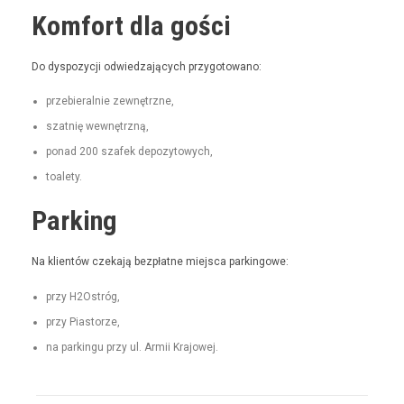
Komfort dla gości
Do dys­pozy­cji odwiedza­ją­cych przygotowano:
prze­bier­al­nie zewnętrzne,
szat­nię wewnętrzną,
pon­ad 200 szafek depozytowych,
toale­ty.
Parking
Na klien­tów czeka­ją bezpłatne miejs­ca parkingowe:
przy H2Ostróg,
przy Pias­torze,
na parkingu przy ul. Armii Krajowej.