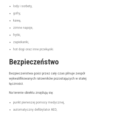
lody i sorbety,
gofry,
kawę,
zimne napo­je,
fry­t­ki,
zapiekan­ki,
hot dogi oraz inne przekąski.
Bezpieczeństwo
Bez­pieczeńst­wa goś­ci przez cały czas pil­nu­je zespół
wyk­wal­i­fikowanych ratown­ików pozosta­ją­cych w stałej
łączności.
Na tere­nie obiek­tu zna­j­du­ją się:
punkt pier­wszej pomo­cy medycznej,
automaty­czny defi­bry­la­tor AED,