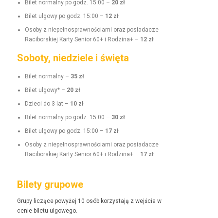
Bilet nor­mal­ny po godz. 15:00 –
20 zł
Bilet ulgo­wy po godz. 15:00 –
12 zł
Oso­by z niepełnosprawnoś­ci­a­mi oraz posi­adacze
Raci­borskiej Kar­ty Senior 60+ i Rodz­i­na+ –
12 zł
Soboty, niedziele i święta
Bilet nor­mal­ny –
35 zł
Bilet ulgo­wy* –
20 zł
Dzieci do 3 lat –
10 zł
Bilet nor­mal­ny po godz. 15:00 –
30 zł
Bilet ulgo­wy po godz. 15:00 –
17 zł
Oso­by z niepełnosprawnoś­ci­a­mi oraz posi­adacze
Raci­borskiej Kar­ty Senior 60+ i Rodz­i­na+ –
17 zł
Bilety grupowe
Grupy liczące powyżej 10 osób korzys­ta­ją z wejś­cia w
cenie bile­tu ulgowego.