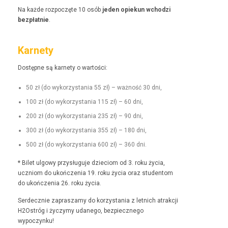
Na każde rozpoczęte 10 osób
jeden opiekun wchodzi
bezpłat­nie
.
Karnety
Dostęp­ne są kar­ne­ty o wartości:
50 zł (do wyko­rzys­ta­nia 55 zł) – ważność 30 dni,
100 zł (do wyko­rzys­ta­nia 115 zł) – 60 dni,
200 zł (do wyko­rzys­ta­nia 235 zł) – 90 dni,
300 zł (do wyko­rzys­ta­nia 355 zł) – 180 dni,
500 zł (do wyko­rzys­ta­nia 600 zł) – 360 dni.
* Bilet ulgo­wy przysługu­je dzieciom od 3. roku życia,
uczniom do ukończenia 19. roku życia oraz stu­den­tom
do ukończenia 26. roku życia.
Serdecznie zaprasza­my do korzys­ta­nia z let­nich atrakcji
H2Ostróg i życzymy udanego, bez­piecznego
wypoczynku!