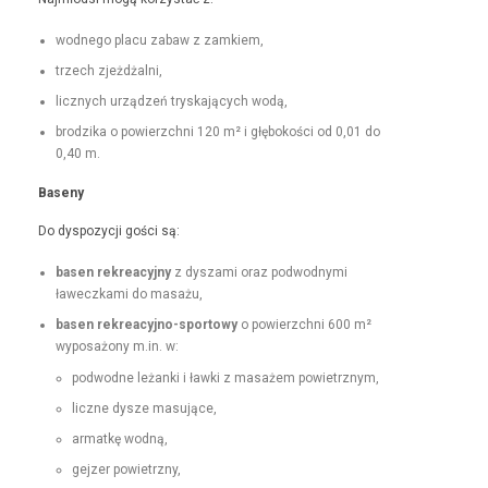
wod­nego placu zabaw z zamkiem,
trzech zjeżdżal­ni,
licznych urządzeń tryska­ją­cych wodą,
brodzi­ka o powierzch­ni 120 m² i głębokoś­ci od 0,01 do
0,40 m.
Base­ny
Do dys­pozy­cji goś­ci są:
basen rekrea­cyjny
z dysza­mi oraz pod­wod­ny­mi
ławeczka­mi do masażu,
basen rekrea­cyjno-sportowy
o powierzch­ni 600 m²
wyposażony m.in. w:
pod­wodne leżan­ki i ław­ki z masażem powietrznym,
liczne dysze masujące,
armatkę wod­ną,
gejz­er powietrzny,