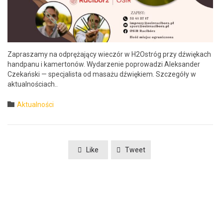
Zaprasza­my na odpręża­ją­cy wieczór w H2Ostróg przy dźwiękach
hand­panu i kamer­tonów. Wydarze­nie poprowadzi Alek­sander
Czekańs­ki — spec­jal­ista od masażu dźwiękiem. Szczegóły w
aktualnościach..
Category

Aktualności
Like
Tweet