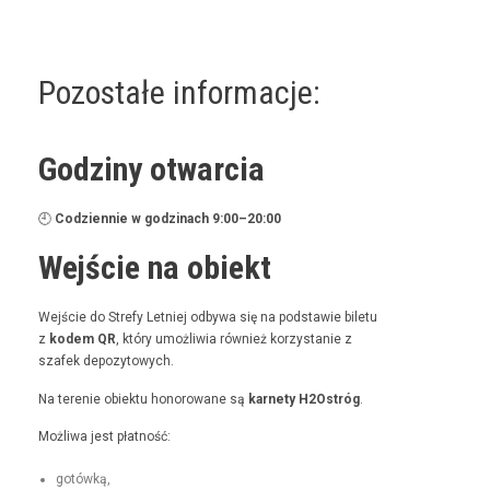
Pozostałe informacje:
Godziny otwarcia
🕘
Codzi­en­nie w godz­i­nach 9:00–20:00
Wejście na obiekt
Wejś­cie do Stre­fy Let­niej odby­wa się na pod­staw­ie bile­tu
z
kodem QR
, który umożli­wia również korzys­tanie z
szafek depozytowych.
Na tere­nie obiek­tu hon­orowane są
kar­ne­ty H2Ostróg
.
Możli­wa jest płatność:
gotówką,