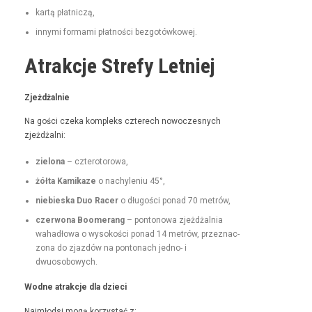
kartą płat­niczą,
inny­mi for­ma­mi płat­noś­ci bezgotówkowej.
Atrakcje Strefy Letniej
Zjeżdżal­nie
Na goś­ci czeka kom­pleks czterech nowoczes­nych
zjeżdżalni:
zielona
– czterotorowa,
żół­ta Kamikaze
o nachyle­niu 45°,
niebies­ka Duo Rac­er
o dłu­goś­ci pon­ad 70 metrów,
czer­wona Boomerang
– pontonowa zjeżdżal­nia
wahadłowa o wysokoś­ci pon­ad 14 metrów, przez­nac­
zona do zjazdów na pon­tonach jed­no- i
dwuosobowych.
Wodne atrakc­je dla dzieci
Najmłod­si mogą korzys­tać z: