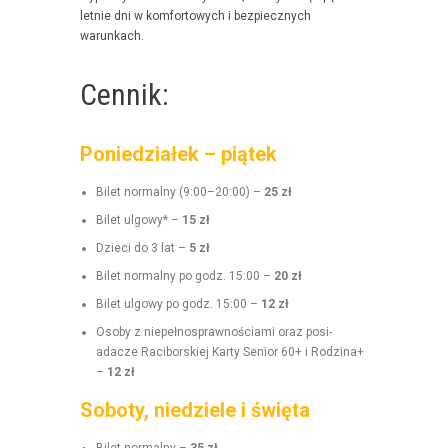
let­nie dni w kom­for­towych i bez­piecznych
warunkach.
Cennik:
Poniedziałek – piątek
Bilet nor­mal­ny (9:00–20:00) –
25 zł
Bilet ulgo­wy* –
15 zł
Dzieci do 3 lat –
5 zł
Bilet nor­mal­ny po godz. 15:00 –
20 zł
Bilet ulgo­wy po godz. 15:00 –
12 zł
Oso­by z niepełnosprawnoś­ci­a­mi oraz posi­
adacze Raci­borskiej Kar­ty Senior 60+ i Rodz­i­na+
–
12 zł
Soboty, niedziele i święta