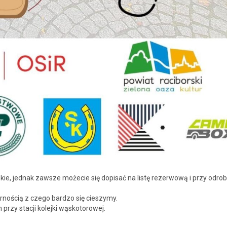
kie, jed­nak zawsze może­cie się dopisać na listę rez­er­wową i przy odrob
arnoś­cią z czego bard­zo się cieszymy.
rzy stacji kole­j­ki wąskotorowej.