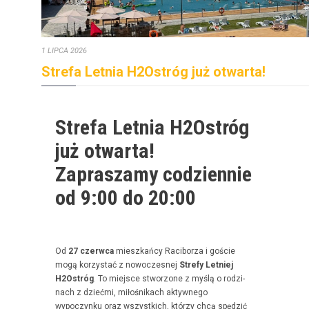
1 LIPCA 2026
Strefa Letnia H2Ostróg już otwarta!
Strefa Letnia H2Ostróg
już otwarta!
Zapraszamy codziennie
od 9:00 do 20:00
Od
27 czer­w­ca
mieszkań­cy Raci­borza i goś­cie
mogą korzys­tać z nowoczes­nej
Stre­fy Let­niej
H2Ostróg
. To miejsce stwor­zone z myślą o rodz­i­
nach z dzieć­mi, miłośnikach akty­wnego
wypoczynku oraz wszys­t­kich, którzy chcą spędz­ić