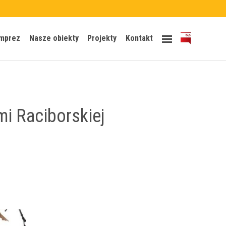
Skip
imprez
Nasze obiekty
Projekty
Kontakt
to
content
mi Raciborskiej