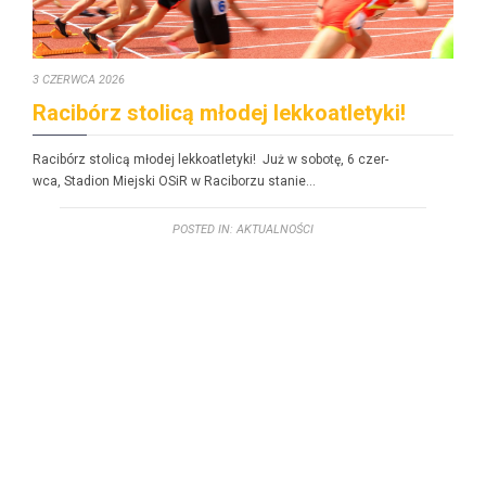
3 CZERWCA 2026
Racibórz stolicą młodej lekkoatletyki!
Racibórz stolicą młodej lekkoatle­ty­ki! Już w sobotę, 6 czer­
w­ca, Sta­dion Miejs­ki OSiR w Raci­borzu stanie…
POSTED IN:
AKTUALNOŚCI