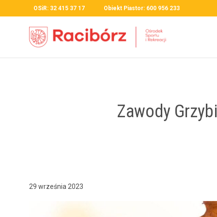
OSiR: 32 415 37 17 Obiekt Piastor: 600 956 233
Zawody Grzybia
29 września 2023