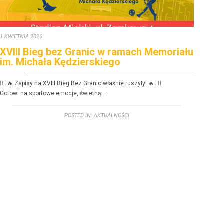
1 KWIETNIA 2026
30 ST
XVIII Bieg bez Granic w ramach Memoriału
FE
im. Michała Kędzierskiego
dzi
🏃‍♂️🔥 Zapisy na XVIII Bieg Bez Granic właśnie ruszyły! 🔥🏃‍♀️
FERIE
Gotowi na sportowe emoc­je, świetną…
Zbliż
POSTED IN:
AKTUALNOŚCI