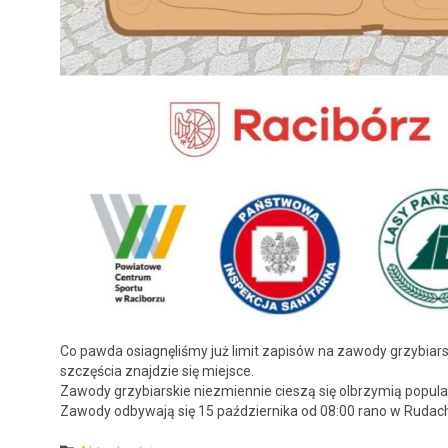
Co paw­da osi­ag­nęliśmy już lim­it zapisów na zawody grzy­biars
szczęś­cia zna­jdzie się miejsce.
Zawody grzy­biarskie niezmi­en­nie cieszą się olbrzymią pop­u­l
Zawody odby­wa­ją się 15 październi­ka od 08:00 rano w Rudach p