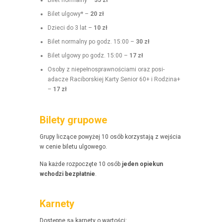
Bilet nor­mal­ny –
35 zł
Bilet ulgo­wy* –
20 zł
Dzieci do 3 lat –
10 zł
Bilet nor­mal­ny po godz. 15:00 –
30 zł
Bilet ulgo­wy po godz. 15:00 –
17 zł
Oso­by z niepełnosprawnoś­ci­a­mi oraz posi­
adacze Raci­borskiej Kar­ty Senior 60+ i Rodz­i­na+
–
17 zł
Bilety grupowe
Grupy liczące powyżej 10 osób korzys­ta­ją z wejś­cia
w cenie bile­tu ulgowego.
Na każde rozpoczęte 10 osób
jeden opiekun
wchodzi bezpłat­nie
.
Karnety
Dostęp­ne są kar­ne­ty o wartości: