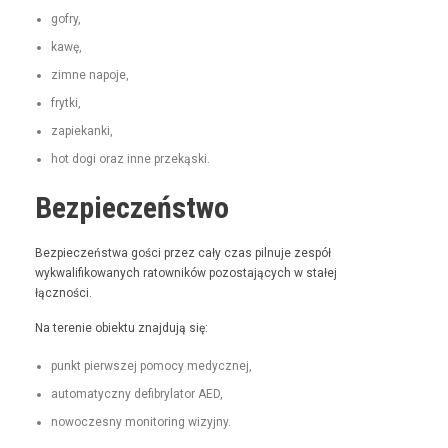
gofry,
kawę,
zimne napo­je,
fry­t­ki,
zapiekan­ki,
hot dogi oraz inne przekąski.
Bezpieczeństwo
Bez­pieczeńst­wa goś­ci przez cały czas pil­nu­je zespół
wyk­wal­i­fikowanych ratown­ików pozosta­ją­cych w stałej
łączności.
Na tere­nie obiek­tu zna­j­du­ją się:
punkt pier­wszej pomo­cy medycznej,
automaty­czny defi­bry­la­tor AED,
nowoczes­ny mon­i­tor­ing wizyjny.