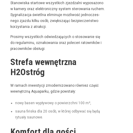
Stanowiska star­towe wszys­t­kich zjeżdżal­ni wyposażono
w kamery oraz elek­tron­iczny sys­tem sterowa­nia ruchem.
Syg­nal­iza­c­ja świ­etl­na elimin­u­je możli­wość jed­noczes­
nego zjaz­du kilku osób, zwięk­sza­jąc bez­pieczeńst­wo
korzys­ta­nia z atrakcji.
Prosimy wszys­t­kich odwiedza­ją­cych o stosowanie się
do reg­u­laminu, oznakowa­nia oraz pole­ceń ratown­ików i
pra­cown­ików obsługi.
Strefa wewnętrzna
H2Ostróg
W ramach inwest­y­cji zmod­ern­i­zowano również część
wewnętrzną Aqua­parku, gdzie powstały:
nowy basen wypły­wowy o powierzch­ni 100 m²,
sauna fińs­ka dla 20 osób, w której odby­wać się będą
rytu­ały saunowe.
Komfort dla gości