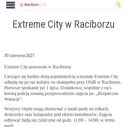

Extreme City w Raciborzu
30 czerwca 2021
Extreme City ponown­ie w Raciborzu
Cieszące się bard­zo dużą pop­u­larnoś­cią warsz­taty Extreme City
odbędą się po raz kole­jny na skateparku przy OSiR w Raci­borzu.
Pier­wsze spotkanie już 1 lip­ca. Dodatkowo, wspól­nie z raci­
borską policją zostaną przeprowad­zone zaję­cia pn. „Bez­pieczne
Wakacje”.
Wszyscy chęt­ni mogą sko­rzys­tać z nau­ki jazdy na rolkach,
desko­rolce oraz hula­jn­odze pod okiem instruk­torów. Zaję­cia
odby­wać będą się cyk­licznie od godz. 11:00 – 14:00, w ter­mi­
nach: