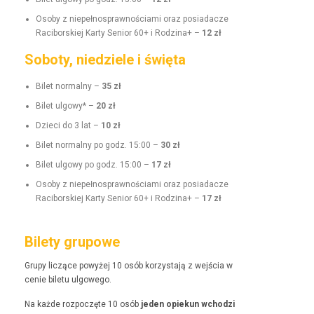
Oso­by z niepełnosprawnoś­ci­a­mi oraz posi­adacze
Raci­borskiej Kar­ty Senior 60+ i Rodz­i­na+ –
12 zł
Soboty, niedziele i święta
Bilet nor­mal­ny –
35 zł
Bilet ulgo­wy* –
20 zł
Dzieci do 3 lat –
10 zł
Bilet nor­mal­ny po godz. 15:00 –
30 zł
Bilet ulgo­wy po godz. 15:00 –
17 zł
Oso­by z niepełnosprawnoś­ci­a­mi oraz posi­adacze
Raci­borskiej Kar­ty Senior 60+ i Rodz­i­na+ –
17 zł
Bilety grupowe
Grupy liczące powyżej 10 osób korzys­ta­ją z wejś­cia w
cenie bile­tu ulgowego.
Na każde rozpoczęte 10 osób
jeden opiekun wchodzi