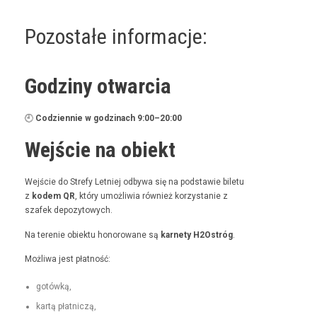
Pozostałe informacje:
Godziny otwarcia
🕘
Codzi­en­nie w godz­i­nach 9:00–20:00
Wejście na obiekt
Wejś­cie do Stre­fy Let­niej odby­wa się na pod­staw­ie bile­tu
z
kodem QR
, który umożli­wia również korzys­tanie z
szafek depozytowych.
Na tere­nie obiek­tu hon­orowane są
kar­ne­ty H2Ostróg
.
Możli­wa jest płatność:
gotówką,
kartą płat­niczą,