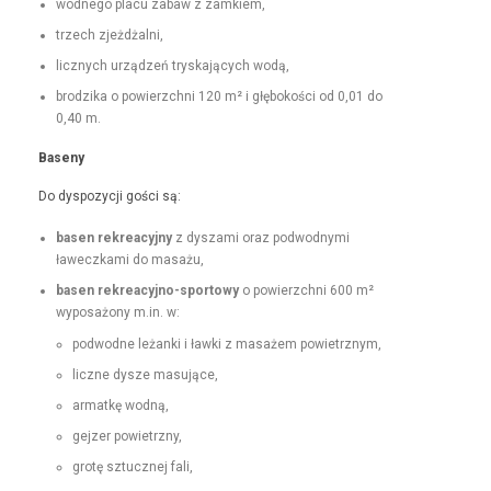
wod­nego placu zabaw z zamkiem,
trzech zjeżdżal­ni,
licznych urządzeń tryska­ją­cych wodą,
brodzi­ka o powierzch­ni 120 m² i głębokoś­ci od 0,01 do
0,40 m.
Base­ny
Do dys­pozy­cji goś­ci są:
basen rekrea­cyjny
z dysza­mi oraz pod­wod­ny­mi
ławeczka­mi do masażu,
basen rekrea­cyjno-sportowy
o powierzch­ni 600 m²
wyposażony m.in. w:
pod­wodne leżan­ki i ław­ki z masażem powietrznym,
liczne dysze masujące,
armatkę wod­ną,
gejz­er powietrzny,
grotę sztucznej fali,