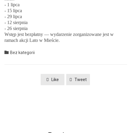
- 1 lip­ca
- 15 lip­ca
- 29 lip­ca
- 12 sierp­nia
- 26 sierp­nia
Wstęp jest bezpłat­ny — wydarze­nie zor­ga­ni­zowane jest w
ramach akcji Lato w Mieście.
Category

Bez kategorii
Like
Tweet