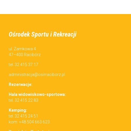
Ośrodek Sportu i Rekreacji
ul. Zamkowa 4
47–400 Racibórz
tel. 32 415 37 17
administracja@osirraciborz.pl
Rez­erwac­je:
Hala wid­owiskowo-sportowa:
tel. 32 415 22 83
Kemp­ing:
tel. 32 415 24 51
kom. +48 504 663 623