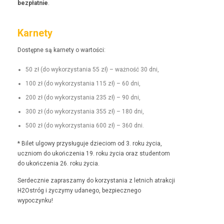
bezpłat­nie
.
Karnety
Dostęp­ne są kar­ne­ty o wartości:
50 zł (do wyko­rzys­ta­nia 55 zł) – ważność 30 dni,
100 zł (do wyko­rzys­ta­nia 115 zł) – 60 dni,
200 zł (do wyko­rzys­ta­nia 235 zł) – 90 dni,
300 zł (do wyko­rzys­ta­nia 355 zł) – 180 dni,
500 zł (do wyko­rzys­ta­nia 600 zł) – 360 dni.
* Bilet ulgo­wy przysługu­je dzieciom od 3. roku życia,
uczniom do ukończenia 19. roku życia oraz stu­den­tom
do ukończenia 26. roku życia.
Serdecznie zaprasza­my do korzys­ta­nia z let­nich atrakcji
H2Ostróg i życzymy udanego, bez­piecznego
wypoczynku!