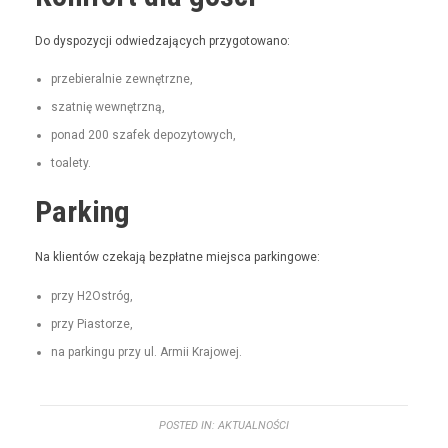
Do dys­pozy­cji odwiedza­ją­cych przygotowano:
prze­bier­al­nie zewnętrzne,
szat­nię wewnętrzną,
pon­ad 200 szafek depozytowych,
toale­ty.
Parking
Na klien­tów czeka­ją bezpłatne miejs­ca parkingowe:
przy H2Ostróg,
przy Pias­torze,
na parkingu przy ul. Armii Krajowej.
POSTED IN:
AKTUALNOŚCI