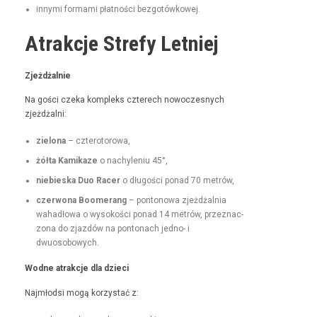
inny­mi for­ma­mi płat­noś­ci bezgotówkowej.
Atrakcje Strefy Letniej
Zjeżdżal­nie
Na goś­ci czeka kom­pleks czterech nowoczes­nych
zjeżdżalni:
zielona
– czterotorowa,
żół­ta Kamikaze
o nachyle­niu 45°,
niebies­ka Duo Rac­er
o dłu­goś­ci pon­ad 70 metrów,
czer­wona Boomerang
– pontonowa zjeżdżal­nia
wahadłowa o wysokoś­ci pon­ad 14 metrów, przez­nac­
zona do zjazdów na pon­tonach jed­no- i
dwuosobowych.
Wodne atrakc­je dla dzieci
Najmłod­si mogą korzys­tać z: