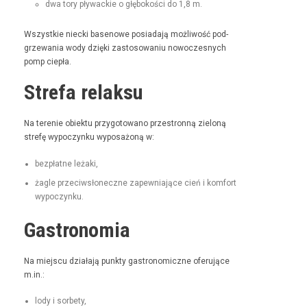
dwa tory pływack­ie o głębokoś­ci do 1,8 m.
Wszys­tkie niec­ki basenowe posi­ada­ją możli­wość pod­
grze­wa­nia wody dzię­ki zas­tosowa­niu nowoczes­nych
pomp ciepła.
Strefa relaksu
Na tere­nie obiek­tu przy­go­towano prze­stron­ną zieloną
stre­fę wypoczynku wyposażoną w:
bezpłatne leża­ki,
żagle prze­ci­wsłoneczne zapew­ni­a­jące cień i kom­fort
wypoczynku.
Gastronomia
Na miejs­cu dzi­ała­ją punk­ty gas­tro­nom­iczne ofer­u­jące
m.in.:
lody i sorbety,