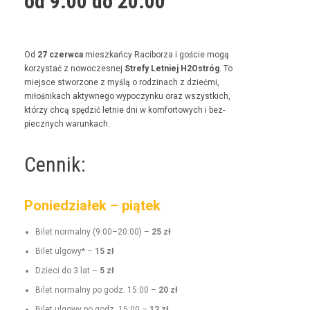
od 9:00 do 20:00
Od
27 czer­w­ca
mieszkań­cy Raci­borza i goś­cie mogą
korzys­tać z nowoczes­nej
Stre­fy Let­niej H2Ostróg
. To
miejsce stwor­zone z myślą o rodz­i­nach z dzieć­mi,
miłośnikach akty­wnego wypoczynku oraz wszys­t­kich,
którzy chcą spędz­ić let­nie dni w kom­for­towych i bez­
piecznych warunkach.
Cennik:
Poniedziałek – piątek
Bilet nor­mal­ny (9:00–20:00) –
25 zł
Bilet ulgo­wy* –
15 zł
Dzieci do 3 lat –
5 zł
Bilet nor­mal­ny po godz. 15:00 –
20 zł
Bilet ulgo­wy po godz. 15:00 –
12 zł