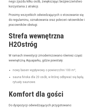
nego zjaz­du kilku osób, zwięk­sza­jąc bez­pieczeńst­wo
korzys­ta­nia z atrakcji.
Prosimy wszys­t­kich odwiedza­ją­cych o stosowanie się
do reg­u­laminu, oznakowa­nia oraz pole­ceń ratown­ików i
pra­cown­ików obsługi.
Strefa wewnętrzna
H2Ostróg
W ramach inwest­y­cji zmod­ern­i­zowano również część
wewnętrzną Aqua­parku, gdzie powstały:
nowy basen wypły­wowy o powierzch­ni 100 m²,
sauna fińs­ka dla 20 osób, w której odby­wać się będą
rytu­ały saunowe.
Komfort dla gości
Do dys­pozy­cji odwiedza­ją­cych przygotowano: