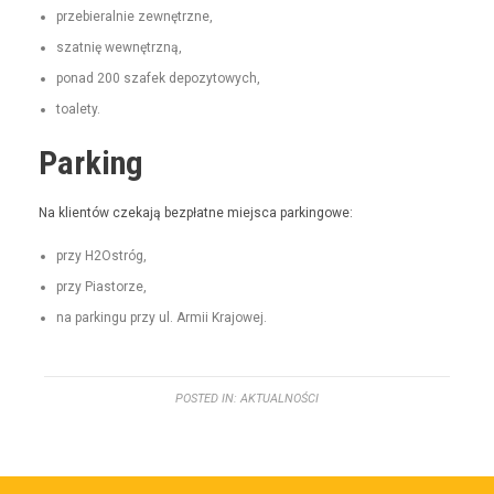
prze­bier­al­nie zewnętrzne,
szat­nię wewnętrzną,
pon­ad 200 szafek depozytowych,
toale­ty.
Parking
Na klien­tów czeka­ją bezpłatne miejs­ca parkingowe:
przy H2Ostróg,
przy Pias­torze,
na parkingu przy ul. Armii Krajowej.
POSTED IN:
AKTUALNOŚCI