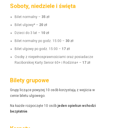
Soboty, niedziele i święta
Bilet nor­mal­ny –
35 zł
Bilet ulgo­wy* –
20 zł
Dzieci do 3 lat –
10 zł
Bilet nor­mal­ny po godz. 15:00 –
30 zł
Bilet ulgo­wy po godz. 15:00 –
17 zł
Oso­by z niepełnosprawnoś­ci­a­mi oraz posi­adacze
Raci­borskiej Kar­ty Senior 60+ i Rodz­i­na+ –
17 zł
Bilety grupowe
Grupy liczące powyżej 10 osób korzys­ta­ją z wejś­cia w
cenie bile­tu ulgowego.
Na każde rozpoczęte 10 osób
jeden opiekun wchodzi
bezpłat­nie
.