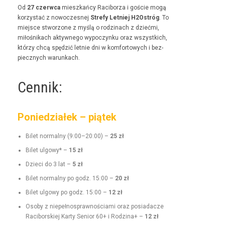
Od
27 czer­w­ca
mieszkań­cy Raci­borza i goś­cie mogą
korzys­tać z nowoczes­nej
Stre­fy Let­niej H2Ostróg
. To
miejsce stwor­zone z myślą o rodz­i­nach z dzieć­mi,
miłośnikach akty­wnego wypoczynku oraz wszys­t­kich,
którzy chcą spędz­ić let­nie dni w kom­for­towych i bez­
piecznych warunkach.
Cennik:
Poniedziałek – piątek
Bilet nor­mal­ny (9:00–20:00) –
25 zł
Bilet ulgo­wy* –
15 zł
Dzieci do 3 lat –
5 zł
Bilet nor­mal­ny po godz. 15:00 –
20 zł
Bilet ulgo­wy po godz. 15:00 –
12 zł
Oso­by z niepełnosprawnoś­ci­a­mi oraz posi­adacze
Raci­borskiej Kar­ty Senior 60+ i Rodz­i­na+ –
12 zł