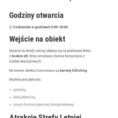
Godziny otwarcia
🕘
Codzi­en­nie w godz­i­nach 9:00–20:00
Wejście na obiekt
Wejś­cie do Stre­fy Let­niej odby­wa się na pod­staw­ie bile­tu
z
kodem QR
, który umożli­wia również korzys­tanie z
szafek depozytowych.
Na tere­nie obiek­tu hon­orowane są
kar­ne­ty H2Ostróg
.
Możli­wa jest płatność:
gotówką,
kartą płat­niczą,
inny­mi for­ma­mi płat­noś­ci bezgotówkowej.
Atrakcje Strefy Letniej