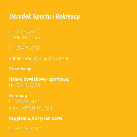
Ośrodek Sportu i Rekreacji
ul. Zamkowa 4
47–400 Racibórz
tel. 32 415 37 17
administracja@osirraciborz.pl
Rez­erwac­je:
Hala wid­owiskowo-sportowa:
tel. 32 415 22 83
Kemp­ing:
tel. 32 415 24 51
kom. +48 504 663 623
Kręgiel­nia, Korty tenisowe:
tel. 32 415 37 17