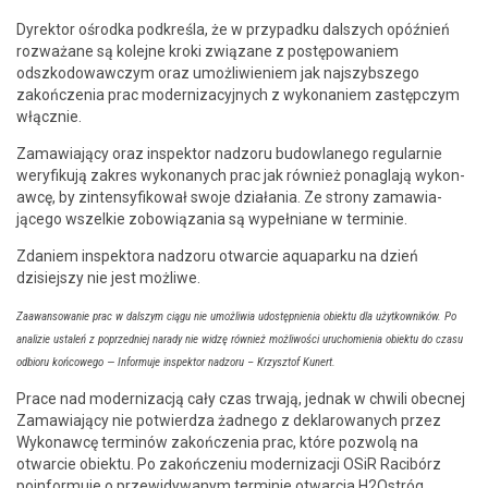
Dyrek­tor ośrod­ka pod­kreśla, że w przy­pad­ku dal­szych opóźnień
rozważane są kole­jne kro­ki związane z postępowaniem
odszkodowaw­czym oraz umożli­wie­niem jak najszyb­szego
zakończenia prac mod­ern­iza­cyjnych z wyko­naniem zastępczym
włącznie.
Zamaw­ia­ją­cy oraz inspek­tor nad­zoru budowlanego reg­u­larnie
wery­fiku­ją zakres wyko­nanych prac jak również ponaglają wykon­
aw­cę, by zin­ten­sy­fikował swo­je dzi­ała­nia. Ze strony zamaw­ia­
jącego wszelkie zobow­iąza­nia są wypeł­ni­ane w terminie.
Zdaniem inspek­to­ra nad­zoru otwar­cie aqua­parku na dzień
dzisiejszy nie jest możliwe.
Zaawan­sowanie prac w dal­szym ciągu nie umożli­wia udostęp­nienia obiek­tu dla użytkown­ików. Po
anal­izie ustaleń z poprzed­niej narady nie widzę również możli­woś­ci uru­chomienia obiek­tu do cza­su
odbioru koń­cowego — Infor­mu­je inspek­tor nad­zoru – Krzysztof Kunert.
Prace nad mod­ern­iza­cją cały czas trwa­ją, jed­nak w chwili obec­nej
Zamaw­ia­ją­cy nie potwierdza żad­nego z deklarowanych przez
Wykon­aw­cę ter­minów zakończenia prac, które poz­wolą na
otwar­cie obiek­tu. Po zakończe­niu mod­ern­iza­cji OSiR Racibórz
poin­for­mu­je o przewidy­wanym ter­minie otwar­cia H2Ostróg.