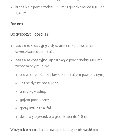
brodzi­ka o powierzch­ni 120 m² i głębokoś­ci od 0,01 do
0,40 m.
Base­ny
Do dys­pozy­cji goś­ci są:
basen rekrea­cyjny
z dysza­mi oraz pod­wod­ny­mi
ławeczka­mi do masażu,
basen rekrea­cyjno-sportowy
o powierzch­ni 600 m²
wyposażony m.in. w:
pod­wodne leżan­ki i ław­ki z masażem powietrznym,
liczne dysze masujące,
armatkę wod­ną,
gejz­er powietrzny,
grotę sztucznej fali,
dwa tory pływack­ie o głębokoś­ci do 1,8 m.
Wszys­tkie niec­ki basenowe posi­ada­ją możli­wość pod­