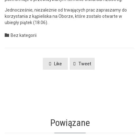
Jed­nocześnie, nieza­leżnie od trwa­ją­cych prac zaprasza­my do
korzys­ta­nia z kąpieliska na Oborze, które zostało otwarte w
ubiegły piątek (18.06).
Category

Bez kategorii
Like
Tweet
Powiązane