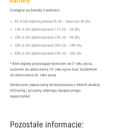
Karnety
Dostęp­ne są kar­ne­ty o wartości:
50 zł (do wyko­rzys­ta­nia 55 zł) – ważność 30 dni,
100 zł (do wyko­rzys­ta­nia 115 zł) – 60 dni,
200 zł (do wyko­rzys­ta­nia 235 zł) – 90 dni,
300 zł (do wyko­rzys­ta­nia 355 zł) – 180 dni,
500 zł (do wyko­rzys­ta­nia 600 zł) – 360 dni.
* Bilet ulgo­wy przysługu­je dzieciom od 3. roku życia,
uczniom do ukończenia 19. roku życia oraz stu­den­tom
do ukończenia 26. roku życia.
Serdecznie zaprasza­my do korzys­ta­nia z let­nich atrakcji
H2Ostróg i życzymy udanego, bez­piecznego
wypoczynku!
Pozostałe informacje: