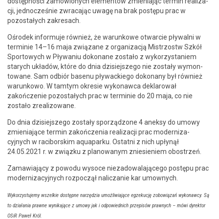
dostęp­noś­ci zamówionych ele­men­tów zmieni­a­jąc ter­min real­iza­
cji, jed­nocześnie zwraca­jąc uwagę na brak postępu prac w
pozostałych zakresach.
Ośrodek infor­mu­je również, że warunk­owe otwar­cie pły­wal­ni w
ter­minie 14–16 maja związane z orga­ni­za­cją Mis­tr­zostw Szkół
Sportowych w Pły­wa­niu doko­nane zostało z wyko­rzys­taniem
starych układów, które do dnia dzisiejszego nie zostały wymon­
towane. Sam odbiór basenu pływack­iego doko­nany był również
warunk­owo. W tam­tym okre­sie wykon­aw­ca deklarował
zakończe­nie pozostałych prac w ter­minie do 20 maja, co nie
zostało zrealizowane.
Do dnia dzisiejszego zostały sporząd­zone 4 aneksy do umowy
zmieni­a­jące ter­min zakończenia real­iza­cji prac mod­ern­iza­
cyjnych w raci­borskim aqua­parku. Ostat­ni z nich upłynął
24.05.2021 r. w związku z planowanym zniesie­niem obostrzeń.
Zamaw­ia­ją­cy z powodu wysoce niezad­owala­jącego postępu prac
mod­ern­iza­cyjnych rozpoczął nal­iczanie kar umownych.
Wyko­rzys­tu­je­my wszelkie dostęp­ne narzędzia umożli­wia­jące egzekucję zobow­iązań wykon­aw­cy. Są
to dzi­ała­nia prawne wynika­jące z umowy jak i odpowied­nich przepisów prawnych – mówi dyrek­tor
OSiR Paweł Król.