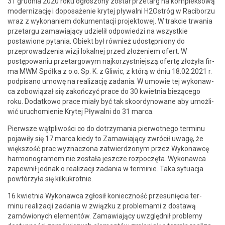
31 grud­nia 2020 roku ogłos­zony został prze­targ na kom­plek­sową
mod­ern­iza­cję i doposaże­nie kry­tej pły­wal­ni H2Ostróg w Raci­borzu
wraz z wyko­naniem doku­men­tacji pro­jek­towej. W trak­cie trwa­nia
prze­tar­gu zamaw­ia­ją­cy udzielił odpowiedzi na wszys­tkie
postaw­ione pyta­nia. Obiekt był również udostęp­niony do
przeprowadzenia wiz­ji lokalnej przed złoże­niem ofert. W
postępowa­niu prze­tar­gowym najko­rzyst­niejszą ofer­tę złożyła fir­
ma MWM Spół­ka z o.o. Sp. K. z Gli­wic, z którą w dniu 18.02.2021 r.
pod­pisano umowę na real­iza­cję zada­nia. W umowie tej wykon­aw­
ca zobow­iązał się zakończyć prace do 30 kwiet­nia bieżącego
roku. Dodatkowo prace miały być tak sko­or­dynowane aby umożli­
wić uru­chomie­nie Kry­tej Pły­wal­ni do 31 marca.
Pier­wsze wąt­pli­woś­ci co do dotrzy­ma­nia pier­wot­nego ter­minu
pojaw­iły się 17 mar­ca kiedy to Zamaw­ia­ją­cy zwró­cił uwagę, że
więk­szość prac wyz­nac­zona zatwierd­zonym przez Wykon­aw­cę
har­mono­gramem nie została jeszcze rozpoczę­ta. Wykon­aw­ca
zapewnił jed­nak o real­iza­cji zada­nia w ter­minie. Taka sytu­ac­ja
powtórzyła się kilkukrotnie.
16 kwiet­nia Wykon­aw­ca zgłosił konieczność prze­sunię­cia ter­
minu real­iza­cji zada­nia w związku z prob­le­ma­mi z dostawą
zamówionych ele­men­tów. Zamaw­ia­ją­cy uwzględ­nił prob­le­my