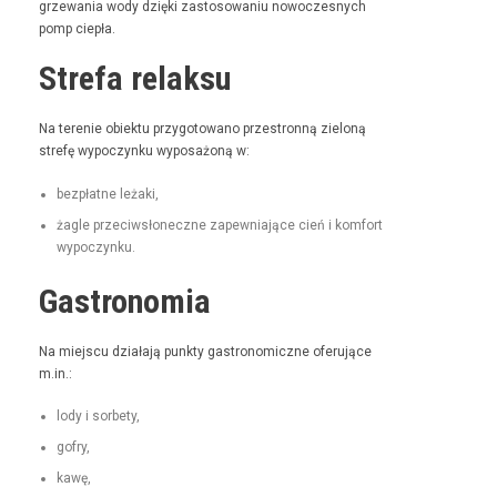
grze­wa­nia wody dzię­ki zas­tosowa­niu nowoczes­nych
pomp ciepła.
Strefa relaksu
Na tere­nie obiek­tu przy­go­towano prze­stron­ną zieloną
stre­fę wypoczynku wyposażoną w:
bezpłatne leża­ki,
żagle prze­ci­wsłoneczne zapew­ni­a­jące cień i kom­fort
wypoczynku.
Gastronomia
Na miejs­cu dzi­ała­ją punk­ty gas­tro­nom­iczne ofer­u­jące
m.in.:
lody i sorbety,
gofry,
kawę,