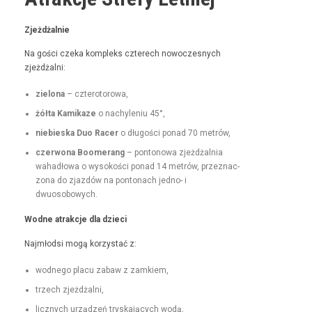
Zjeżdżal­nie
Na goś­ci czeka kom­pleks czterech nowoczes­nych
zjeżdżalni:
zielona
– czterotorowa,
żół­ta Kamikaze
o nachyle­niu 45°,
niebies­ka Duo Rac­er
o dłu­goś­ci pon­ad 70 metrów,
czer­wona Boomerang
– pontonowa zjeżdżal­nia
wahadłowa o wysokoś­ci pon­ad 14 metrów, przez­nac­
zona do zjazdów na pon­tonach jed­no- i
dwuosobowych.
Wodne atrakc­je dla dzieci
Najmłod­si mogą korzys­tać z:
wod­nego placu zabaw z zamkiem,
trzech zjeżdżal­ni,
licznych urządzeń tryska­ją­cych wodą,