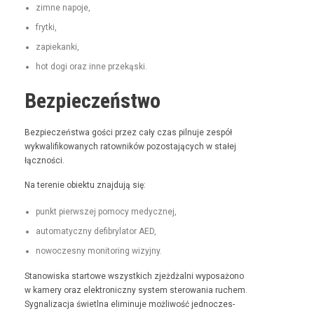
zimne napo­je,
fry­t­ki,
zapiekan­ki,
hot dogi oraz inne przekąski.
Bezpieczeństwo
Bez­pieczeńst­wa goś­ci przez cały czas pil­nu­je zespół
wyk­wal­i­fikowanych ratown­ików pozosta­ją­cych w stałej
łączności.
Na tere­nie obiek­tu zna­j­du­ją się:
punkt pier­wszej pomo­cy medycznej,
automaty­czny defi­bry­la­tor AED,
nowoczes­ny mon­i­tor­ing wizyjny.
Stanowiska star­towe wszys­t­kich zjeżdżal­ni wyposażono
w kamery oraz elek­tron­iczny sys­tem sterowa­nia ruchem.
Syg­nal­iza­c­ja świ­etl­na elimin­u­je możli­wość jed­noczes­