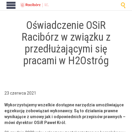

Oświadczenie OSiR
Racibórz w związku z
przedłużającymi się
pracami w H2Ostróg
23 czerwca 2021
Wyko­rzys­tu­je­my wszelkie dostęp­ne narzędzia umożli­wia­jące
egzekucję zobow­iązań wykon­aw­cy. Są to dzi­ała­nia prawne
wynika­jące z umowy jak i odpowied­nich przepisów prawnych –
mówi dyrek­tor OSiR Paweł Król.