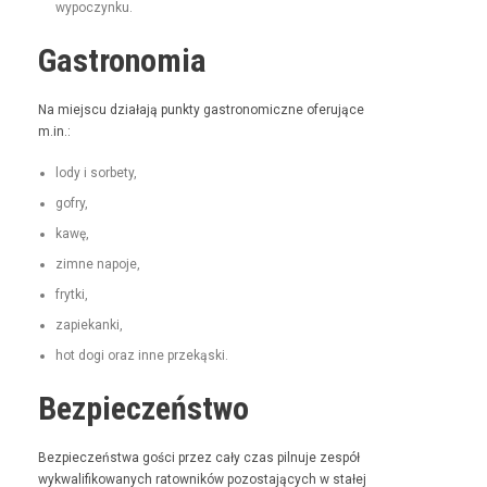
wypoczynku.
Gastronomia
Na miejs­cu dzi­ała­ją punk­ty gas­tro­nom­iczne ofer­u­jące
m.in.:
lody i sorbety,
gofry,
kawę,
zimne napo­je,
fry­t­ki,
zapiekan­ki,
hot dogi oraz inne przekąski.
Bezpieczeństwo
Bez­pieczeńst­wa goś­ci przez cały czas pil­nu­je zespół
wyk­wal­i­fikowanych ratown­ików pozosta­ją­cych w stałej