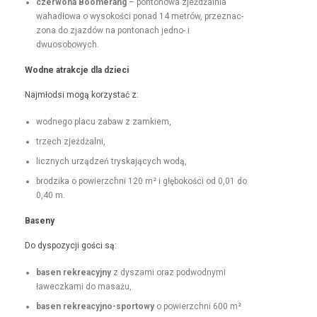
czer­wona Boomerang
– pontonowa zjeżdżal­nia
wahadłowa o wysokoś­ci pon­ad 14 metrów, przez­nac­
zona do zjazdów na pon­tonach jed­no- i
dwuosobowych.
Wodne atrakc­je dla dzieci
Najmłod­si mogą korzys­tać z:
wod­nego placu zabaw z zamkiem,
trzech zjeżdżal­ni,
licznych urządzeń tryska­ją­cych wodą,
brodzi­ka o powierzch­ni 120 m² i głębokoś­ci od 0,01 do
0,40 m.
Base­ny
Do dys­pozy­cji goś­ci są:
basen rekrea­cyjny
z dysza­mi oraz pod­wod­ny­mi
ławeczka­mi do masażu,
basen rekrea­cyjno-sportowy
o powierzch­ni 600 m²