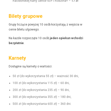
Raci­borskiej Kar­ty Senior 60+ i Rodz­i­na+ –
17 zł
Bilety grupowe
Grupy liczące powyżej 10 osób korzys­ta­ją z wejś­cia w
cenie bile­tu ulgowego.
Na każde rozpoczęte 10 osób
jeden opiekun wchodzi
bezpłat­nie
.
Karnety
Dostęp­ne są kar­ne­ty o wartości:
50 zł (do wyko­rzys­ta­nia 55 zł) – ważność 30 dni,
100 zł (do wyko­rzys­ta­nia 115 zł) – 60 dni,
200 zł (do wyko­rzys­ta­nia 235 zł) – 90 dni,
300 zł (do wyko­rzys­ta­nia 355 zł) – 180 dni,
500 zł (do wyko­rzys­ta­nia 600 zł) – 360 dni.