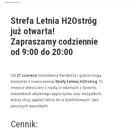
Strefa Letnia H2Ostróg
już otwarta!
Zapraszamy codziennie
od 9:00 do 20:00
Od
27 czer­w­ca
mieszkań­cy Raci­borza i goś­cie mogą
korzys­tać z nowoczes­nej
Stre­fy Let­niej H2Ostróg
. To
miejsce stwor­zone z myślą o rodz­i­nach z dzieć­mi,
miłośnikach akty­wnego wypoczynku oraz wszys­t­kich,
którzy chcą spędz­ić let­nie dni w kom­for­towych i bez­
piecznych warunkach.
Cennik: