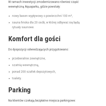
W ramach inwest­y­cji zmod­ern­i­zowano również część
wewnętrzną Aqua­parku, gdzie powstały:
nowy basen wypły­wowy o powierzch­ni 100 m²,
sauna fińs­ka dla 20 osób, w której odby­wać się będą
rytu­ały saunowe.
Komfort dla gości
Do dys­pozy­cji odwiedza­ją­cych przygotowano:
prze­bier­al­nie zewnętrzne,
szat­nię wewnętrzną,
pon­ad 200 szafek depozytowych,
toale­ty.
Parking
Na klien­tów czeka­ją bezpłatne miejs­ca parkingowe: