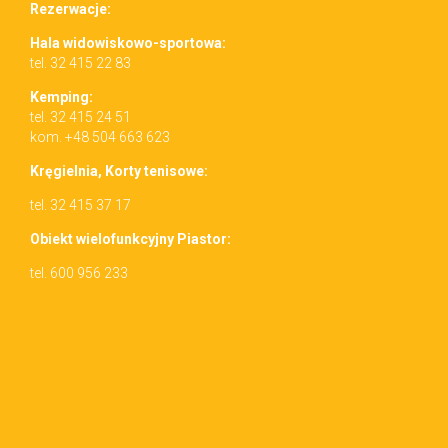
Rez­erwac­je:
Hala wid­owiskowo-sportowa:
tel. 32 415 22 83
Kemp­ing:
tel. 32 415 24 51
kom. +48 504 663 623
Kręgiel­nia, Korty tenisowe:
tel. 32 415 37 17
Obiekt wielo­funkcyjny Piastor:
tel. 600 956 233