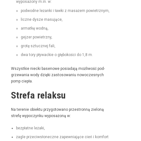
wyposażony m.in. w:
pod­wodne leżan­ki i ław­ki z masażem powietrznym,
liczne dysze masujące,
armatkę wod­ną,
gejz­er powietrzny,
grotę sztucznej fali,
dwa tory pływack­ie o głębokoś­ci do 1,8 m.
Wszys­tkie niec­ki basenowe posi­ada­ją możli­wość pod­
grze­wa­nia wody dzię­ki zas­tosowa­niu nowoczes­nych
pomp ciepła.
Strefa relaksu
Na tere­nie obiek­tu przy­go­towano prze­stron­ną zieloną
stre­fę wypoczynku wyposażoną w:
bezpłatne leża­ki,
żagle prze­ci­wsłoneczne zapew­ni­a­jące cień i kom­fort