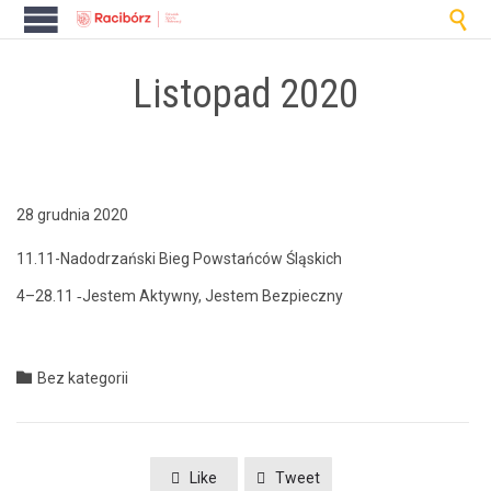

Listopad 2020
28 grudnia 2020
11.11-Nadodrzański Bieg Pow­stańców Śląskich
4–28.11 ‑Jestem Akty­wny, Jestem Bezpieczny
Category

Bez kategorii
Like
Tweet