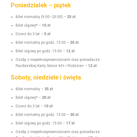
Poniedziałek – piątek
Bilet nor­mal­ny (9:00–20:00) –
25 zł
Bilet ulgo­wy* –
15 zł
Dzieci do 3 lat –
5 zł
Bilet nor­mal­ny po godz. 15:00 –
20 zł
Bilet ulgo­wy po godz. 15:00 –
12 zł
Oso­by z niepełnosprawnoś­ci­a­mi oraz posi­adacze
Raci­borskiej Kar­ty Senior 60+ i Rodz­i­na+ –
12 zł
Soboty, niedziele i święta
Bilet nor­mal­ny –
35 zł
Bilet ulgo­wy* –
20 zł
Dzieci do 3 lat –
10 zł
Bilet nor­mal­ny po godz. 15:00 –
30 zł
Bilet ulgo­wy po godz. 15:00 –
17 zł
Oso­by z niepełnosprawnoś­ci­a­mi oraz posi­adacze