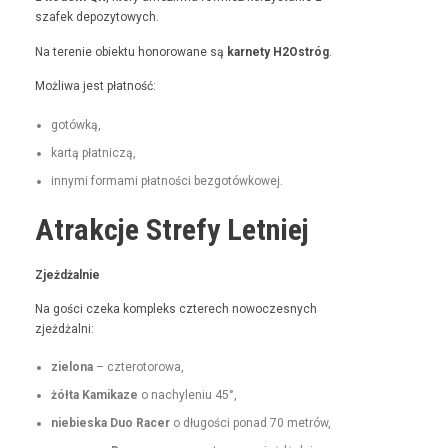
szafek depozytowych.
Na tere­nie obiek­tu hon­orowane są
kar­ne­ty H2Ostróg
.
Możli­wa jest płatność:
gotówką,
kartą płat­niczą,
inny­mi for­ma­mi płat­noś­ci bezgotówkowej.
Atrakcje Strefy Letniej
Zjeżdżal­nie
Na goś­ci czeka kom­pleks czterech nowoczes­nych
zjeżdżalni:
zielona
– czterotorowa,
żół­ta Kamikaze
o nachyle­niu 45°,
niebies­ka Duo Rac­er
o dłu­goś­ci pon­ad 70 metrów,