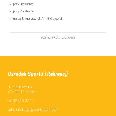
przy H2Ostróg,
przy Pias­torze,
na parkingu przy ul. Armii Krajowej.
POSTED IN:
AKTUALNOŚCI
Ośrodek Sportu i Rekreacji
ul. Zamkowa 4
47–400 Racibórz
tel. 32 415 37 17
administracja@osirraciborz.pl