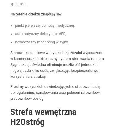
łączności.
Na tere­nie obiek­tu zna­j­du­ją się:
punkt pier­wszej pomo­cy medycznej,
automaty­czny defi­bry­la­tor AED,
nowoczes­ny mon­i­tor­ing wizyjny.
Stanowiska star­towe wszys­t­kich zjeżdżal­ni wyposażono
w kamery oraz elek­tron­iczny sys­tem sterowa­nia ruchem.
Syg­nal­iza­c­ja świ­etl­na elimin­u­je możli­wość jed­noczes­
nego zjaz­du kilku osób, zwięk­sza­jąc bez­pieczeńst­wo
korzys­ta­nia z atrakcji.
Prosimy wszys­t­kich odwiedza­ją­cych o stosowanie się
do reg­u­laminu, oznakowa­nia oraz pole­ceń ratown­ików i
pra­cown­ików obsługi.
Strefa wewnętrzna
H2Ostróg