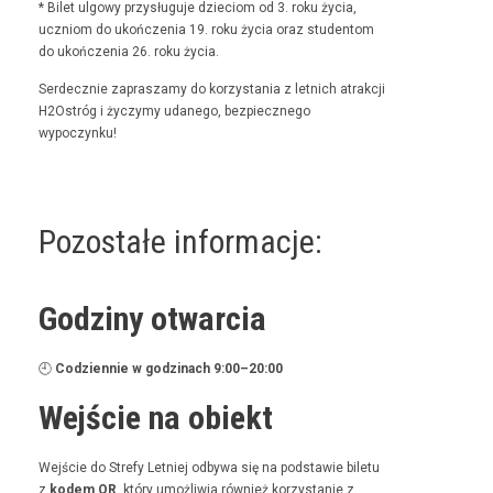
* Bilet ulgo­wy przysługu­je dzieciom od 3. roku życia,
uczniom do ukończenia 19. roku życia oraz stu­den­tom
do ukończenia 26. roku życia.
Serdecznie zaprasza­my do korzys­ta­nia z let­nich atrakcji
H2Ostróg i życzymy udanego, bez­piecznego
wypoczynku!
Pozostałe informacje:
Godziny otwarcia
🕘
Codzi­en­nie w godz­i­nach 9:00–20:00
Wejście na obiekt
Wejś­cie do Stre­fy Let­niej odby­wa się na pod­staw­ie bile­tu
z
kodem QR
, który umożli­wia również korzys­tanie z