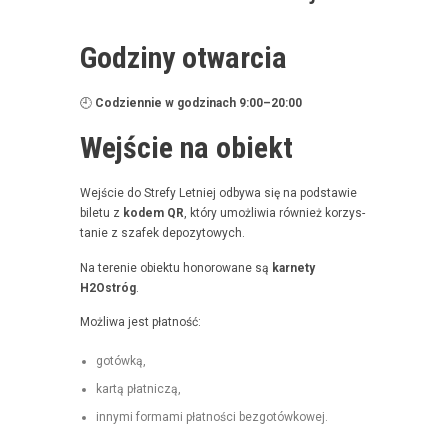
Godziny otwarcia
🕘
Codzi­en­nie w godz­i­nach 9:00–20:00
Wejście na obiekt
Wejś­cie do Stre­fy Let­niej odby­wa się na pod­staw­ie
bile­tu z
kodem QR
, który umożli­wia również korzys­
tanie z szafek depozytowych.
Na tere­nie obiek­tu hon­orowane są
kar­ne­ty
H2Ostróg
.
Możli­wa jest płatność:
gotówką,
kartą płat­niczą,
inny­mi for­ma­mi płat­noś­ci bezgotówkowej.