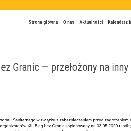
Strona główna
O nas
Aktualności
Kalendarz 
ez Granic — przełożony na inny
­toratu San­i­tarnego w związku z zabez­piecze­niem przed zagroże­niem 
orga­ni­za­torów XIII Bieg bez Granic zaplanowany na 03.05.2020 r. odbę