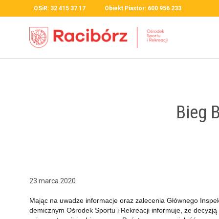
OSiR: 32 415 37 17 Obiekt Piastor: 600 956 233
Bieg B
23 marca 2020
Mając na uwadze infor­ma­c­je oraz zalece­nia Głównego Inspek
demicznym Ośrodek Sportu i Rekreacji infor­mu­je, że decyzją 