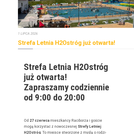
1 LIPCA 2026
Strefa Letnia H2Ostróg już otwarta!
Strefa Letnia H2Ostróg
już otwarta!
Zapraszamy codziennie
od 9:00 do 20:00
Od
27 czer­w­ca
mieszkań­cy Raci­borza i goś­cie
mogą korzys­tać z nowoczes­nej
Stre­fy Let­niej
H2Ostróg
. To miejsce stwor­zone z myślą o rodz­i­