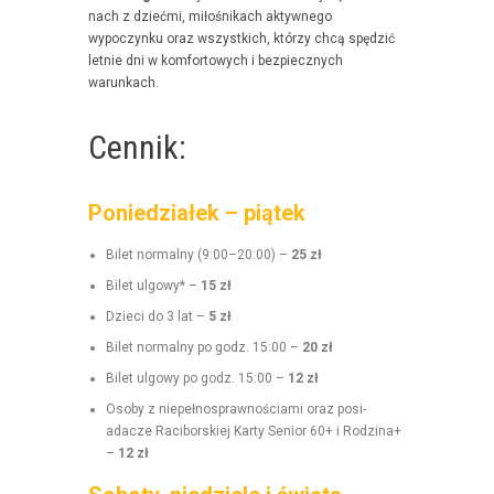
nach z dzieć­mi, miłośnikach akty­wnego
wypoczynku oraz wszys­t­kich, którzy chcą spędz­ić
let­nie dni w kom­for­towych i bez­piecznych
warunkach.
Cennik:
Poniedziałek – piątek
Bilet nor­mal­ny (9:00–20:00) –
25 zł
Bilet ulgo­wy* –
15 zł
Dzieci do 3 lat –
5 zł
Bilet nor­mal­ny po godz. 15:00 –
20 zł
Bilet ulgo­wy po godz. 15:00 –
12 zł
Oso­by z niepełnosprawnoś­ci­a­mi oraz posi­
adacze Raci­borskiej Kar­ty Senior 60+ i Rodz­i­na+
–
12 zł