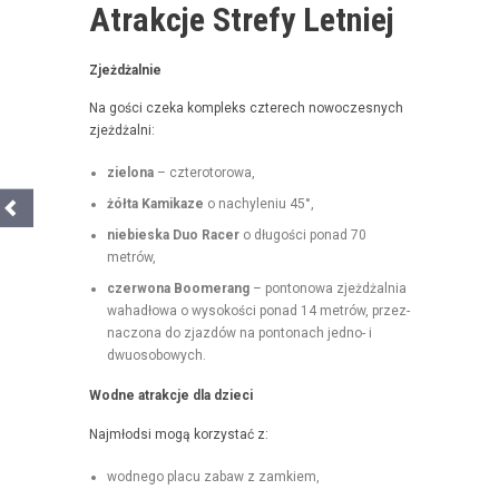
Atrakcje Strefy Letniej
Zjeżdżal­nie
Na goś­ci czeka kom­pleks czterech nowoczes­nych
zjeżdżalni:
zielona
– czterotorowa,
żół­ta Kamikaze
o nachyle­niu 45°,
niebies­ka Duo Rac­er
o dłu­goś­ci pon­ad 70
metrów,
czer­wona Boomerang
– pontonowa zjeżdżal­nia
wahadłowa o wysokoś­ci pon­ad 14 metrów, przez­
nac­zona do zjazdów na pon­tonach jed­no- i
dwuosobowych.
Wodne atrakc­je dla dzieci
Najmłod­si mogą korzys­tać z:
wod­nego placu zabaw z zamkiem,