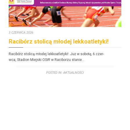
3 CZERWCA 2026
Racibórz stolicą młodej lekkoatletyki!
Racibórz stolicą młodej lekkoatle­ty­ki! Już w sobotę, 6 czer­
w­ca, Sta­dion Miejs­ki OSiR w Raci­borzu stanie…
POSTED IN:
AKTUALNOŚCI