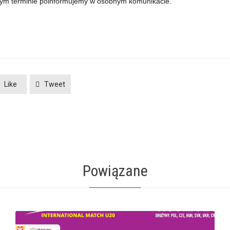
ym ter­minie poin­for­mu­je­my w osob­nym komunikacie.
Like
Tweet
Powiązane