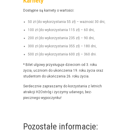
Karnety
Dostęp­ne są kar­ne­ty o wartości:
50 zł (do wyko­rzys­ta­nia 55 zł) – ważność 30 dni,
100 zł (do wyko­rzys­ta­nia 115 zł) – 60 dni,
200 zł (do wyko­rzys­ta­nia 235 zł) – 90 dni,
300 zł (do wyko­rzys­ta­nia 355 zł) – 180 dni,
500 zł (do wyko­rzys­ta­nia 600 zł) – 360 dni.
* Bilet ulgo­wy przysługu­je dzieciom od 3. roku
życia, uczniom do ukończenia 19. roku życia oraz
stu­den­tom do ukończenia 26. roku życia.
Serdecznie zaprasza­my do korzys­ta­nia z let­nich
atrakcji H2Ostróg i życzymy udanego, bez­
piecznego wypoczynku!
Pozostałe informacje: