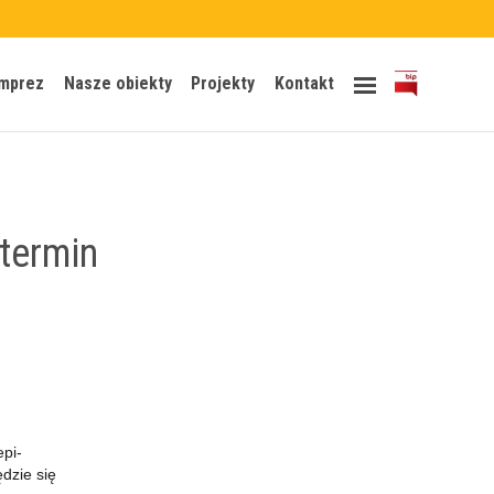
Skip
imprez
Nasze obiekty
Projekty
Kontakt
to
content
 termin
epi­
dzie się 