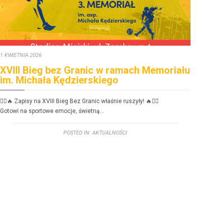
1 KWIETNIA 2026
30 ST
XVIII Bieg bez Granic w ramach Memoriału
FE
im. Michała Kędzierskiego
dzi
🏃‍♂️🔥 Zapisy na XVIII Bieg Bez Granic właśnie ruszyły! 🔥🏃‍♀️
FERIE
Gotowi na sportowe emoc­je, świetną…
Zbliż
POSTED IN:
AKTUALNOŚCI