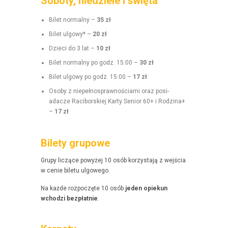
Soboty, niedziele i święta
Bilet nor­mal­ny –
35 zł
Bilet ulgo­wy* –
20 zł
Dzieci do 3 lat –
10 zł
Bilet nor­mal­ny po godz. 15:00 –
30 zł
Bilet ulgo­wy po godz. 15:00 –
17 zł
Oso­by z niepełnosprawnoś­ci­a­mi oraz posi­
adacze Raci­borskiej Kar­ty Senior 60+ i Rodz­i­na+
–
17 zł
Bilety grupowe
Grupy liczące powyżej 10 osób korzys­ta­ją z wejś­cia
w cenie bile­tu ulgowego.
Na każde rozpoczęte 10 osób
jeden opiekun
wchodzi bezpłat­nie
.