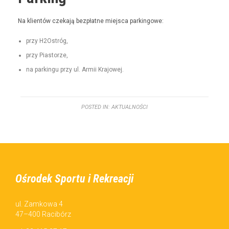
Na klien­tów czeka­ją bezpłatne miejs­ca parkingowe:
przy H2Ostróg,
przy Pias­torze,
na parkingu przy ul. Armii Krajowej.
POSTED IN:
AKTUALNOŚCI
Ośrodek Sportu i Rekreacji
ul. Zamkowa 4
47–400 Racibórz