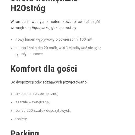
H2Ostróg
W ramach inwest­y­cji zmod­ern­i­zowano również część
wewnętrzną Aqua­parku, gdzie powstały:
nowy basen wypły­wowy o powierzch­ni 100 m²,
sauna fińs­ka dla 20 osób, w której odby­wać się będą
rytu­ały saunowe.
Komfort dla gości
Do dys­pozy­cji odwiedza­ją­cych przygotowano:
prze­bier­al­nie zewnętrzne,
szat­nię wewnętrzną,
pon­ad 200 szafek depozytowych,
toale­ty.
Parking