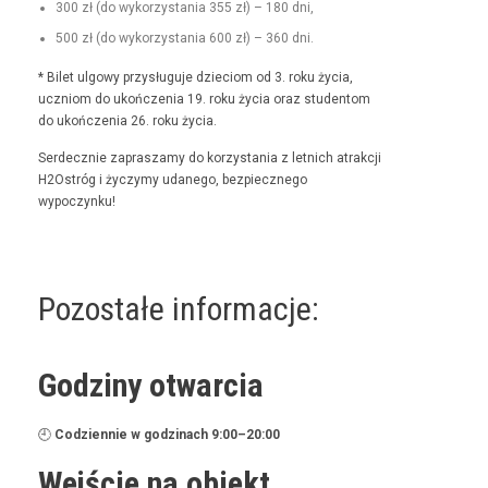
300 zł (do wyko­rzys­ta­nia 355 zł) – 180 dni,
500 zł (do wyko­rzys­ta­nia 600 zł) – 360 dni.
* Bilet ulgo­wy przysługu­je dzieciom od 3. roku życia,
uczniom do ukończenia 19. roku życia oraz stu­den­tom
do ukończenia 26. roku życia.
Serdecznie zaprasza­my do korzys­ta­nia z let­nich atrakcji
H2Ostróg i życzymy udanego, bez­piecznego
wypoczynku!
Pozostałe informacje:
Godziny otwarcia
🕘
Codzi­en­nie w godz­i­nach 9:00–20:00
Wejście na obiekt