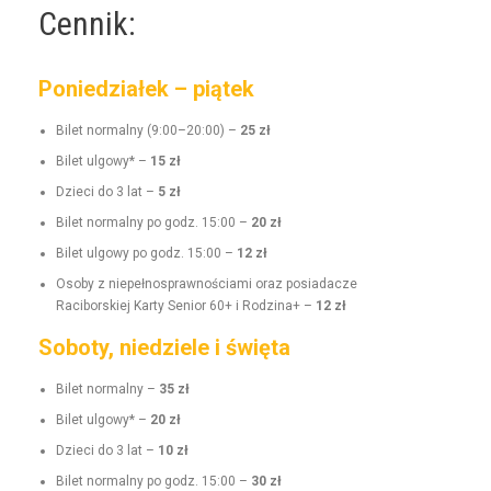
Cennik:
Poniedziałek – piątek
Bilet nor­mal­ny (9:00–20:00) –
25 zł
Bilet ulgo­wy* –
15 zł
Dzieci do 3 lat –
5 zł
Bilet nor­mal­ny po godz. 15:00 –
20 zł
Bilet ulgo­wy po godz. 15:00 –
12 zł
Oso­by z niepełnosprawnoś­ci­a­mi oraz posi­adacze
Raci­borskiej Kar­ty Senior 60+ i Rodz­i­na+ –
12 zł
Soboty, niedziele i święta
Bilet nor­mal­ny –
35 zł
Bilet ulgo­wy* –
20 zł
Dzieci do 3 lat –
10 zł
Bilet nor­mal­ny po godz. 15:00 –
30 zł