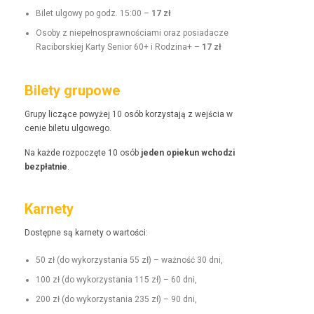
Bilet ulgo­wy po godz. 15:00 –
17 zł
Oso­by z niepełnosprawnoś­ci­a­mi oraz posi­adacze
Raci­borskiej Kar­ty Senior 60+ i Rodz­i­na+ –
17 zł
Bilety grupowe
Grupy liczące powyżej 10 osób korzys­ta­ją z wejś­cia w
cenie bile­tu ulgowego.
Na każde rozpoczęte 10 osób
jeden opiekun wchodzi
bezpłat­nie
.
Karnety
Dostęp­ne są kar­ne­ty o wartości:
50 zł (do wyko­rzys­ta­nia 55 zł) – ważność 30 dni,
100 zł (do wyko­rzys­ta­nia 115 zł) – 60 dni,
200 zł (do wyko­rzys­ta­nia 235 zł) – 90 dni,