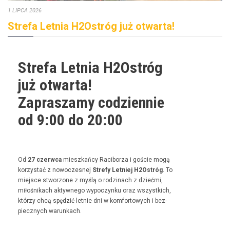
1 LIPCA 2026
Strefa Letnia H2Ostróg już otwarta!
Strefa Letnia H2Ostróg
już otwarta!
Zapraszamy codziennie
od 9:00 do 20:00
Od
27 czer­w­ca
mieszkań­cy Raci­borza i goś­cie mogą
korzys­tać z nowoczes­nej
Stre­fy Let­niej H2Ostróg
. To
miejsce stwor­zone z myślą o rodz­i­nach z dzieć­mi,
miłośnikach akty­wnego wypoczynku oraz wszys­t­kich,
którzy chcą spędz­ić let­nie dni w kom­for­towych i bez­
piecznych warunkach.