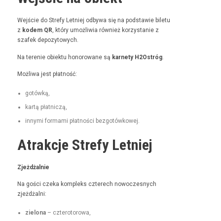
Wejś­cie do Stre­fy Let­niej odby­wa się na pod­staw­ie bile­tu
z
kodem QR
, który umożli­wia również korzys­tanie z
szafek depozytowych.
Na tere­nie obiek­tu hon­orowane są
kar­ne­ty H2Ostróg
.
Możli­wa jest płatność:
gotówką,
kartą płat­niczą,
inny­mi for­ma­mi płat­noś­ci bezgotówkowej.
Atrakcje Strefy Letniej
Zjeżdżal­nie
Na goś­ci czeka kom­pleks czterech nowoczes­nych
zjeżdżalni:
zielona
– czterotorowa,