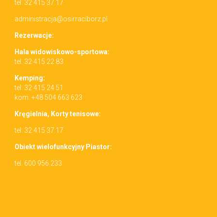
tel. 32 415 37 17
administracja@osirraciborz.pl
Rez­erwac­je:
Hala wid­owiskowo-sportowa:
tel. 32 415 22 83
Kemp­ing:
tel. 32 415 24 51
kom. +48 504 663 623
Kręgiel­nia, Korty tenisowe:
tel. 32 415 37 17
Obiekt wielo­funkcyjny Piastor:
tel. 600 956 233