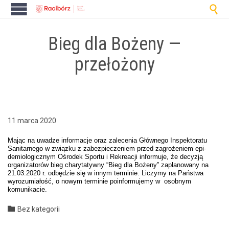

Bieg dla Bożeny —
przełożony
11 marca 2020
Mając na uwadze infor­ma­c­je oraz zalece­nia Głównego Inspek­toratu
San­i­tarnego w związku z zabez­piecze­niem przed zagroże­niem epi­
demi­o­log­icznym Ośrodek Sportu i Rekreacji infor­mu­je, że decyzją
orga­ni­za­torów bieg chary­taty­wny “Bieg dla Boże­ny” zaplanowany na
21.03.2020 r. odbędzie się w innym ter­minie. Liczymy na Państ­wa
wyrozu­mi­ałość, o nowym ter­minie poin­for­mu­je­my w osob­nym
komunikacie.
Category

Bez kategorii