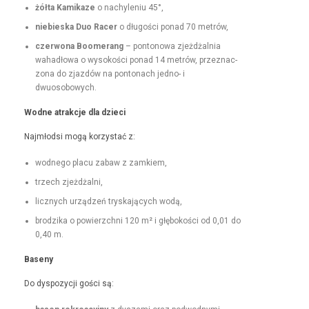
żół­ta Kamikaze
o nachyle­niu 45°,
niebies­ka Duo Rac­er
o dłu­goś­ci pon­ad 70 metrów,
czer­wona Boomerang
– pontonowa zjeżdżal­nia
wahadłowa o wysokoś­ci pon­ad 14 metrów, przez­nac­
zona do zjazdów na pon­tonach jed­no- i
dwuosobowych.
Wodne atrakc­je dla dzieci
Najmłod­si mogą korzys­tać z:
wod­nego placu zabaw z zamkiem,
trzech zjeżdżal­ni,
licznych urządzeń tryska­ją­cych wodą,
brodzi­ka o powierzch­ni 120 m² i głębokoś­ci od 0,01 do
0,40 m.
Base­ny
Do dys­pozy­cji goś­ci są: