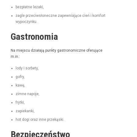
bezpłatne leża­ki,
żagle prze­ci­wsłoneczne zapew­ni­a­jące cień i kom­fort
wypoczynku.
Gastronomia
Na miejs­cu dzi­ała­ją punk­ty gas­tro­nom­iczne ofer­u­jące
m.in.:
lody i sorbety,
gofry,
kawę,
zimne napo­je,
fry­t­ki,
zapiekan­ki,
hot dogi oraz inne przekąski.
Bezpieczeństwo