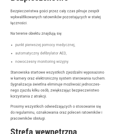
Bez­pieczeńst­wa goś­ci przez cały czas pil­nu­je zespół
wyk­wal­i­fikowanych ratown­ików pozosta­ją­cych w stałej
łączności.
Na tere­nie obiek­tu zna­j­du­ją się:
punkt pier­wszej pomo­cy medycznej,
automaty­czny defi­bry­la­tor AED,
nowoczes­ny mon­i­tor­ing wizyjny.
Stanowiska star­towe wszys­t­kich zjeżdżal­ni wyposażono
w kamery oraz elek­tron­iczny sys­tem sterowa­nia ruchem.
Syg­nal­iza­c­ja świ­etl­na elimin­u­je możli­wość jed­noczes­
nego zjaz­du kilku osób, zwięk­sza­jąc bez­pieczeńst­wo
korzys­ta­nia z atrakcji.
Prosimy wszys­t­kich odwiedza­ją­cych o stosowanie się
do reg­u­laminu, oznakowa­nia oraz pole­ceń ratown­ików i
pra­cown­ików obsługi.
Strefa wewnętrzna