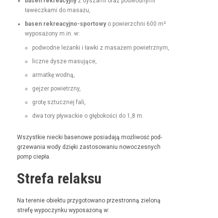
basen rekrea­cyjny
z dysza­mi oraz pod­wod­ny­mi
ławeczka­mi do masażu,
basen rekrea­cyjno-sportowy
o powierzch­ni 600 m²
wyposażony m.in. w:
pod­wodne leżan­ki i ław­ki z masażem powietrznym,
liczne dysze masujące,
armatkę wod­ną,
gejz­er powietrzny,
grotę sztucznej fali,
dwa tory pływack­ie o głębokoś­ci do 1,8 m.
Wszys­tkie niec­ki basenowe posi­ada­ją możli­wość pod­
grze­wa­nia wody dzię­ki zas­tosowa­niu nowoczes­nych
pomp ciepła.
Strefa relaksu
Na tere­nie obiek­tu przy­go­towano prze­stron­ną zieloną
stre­fę wypoczynku wyposażoną w: