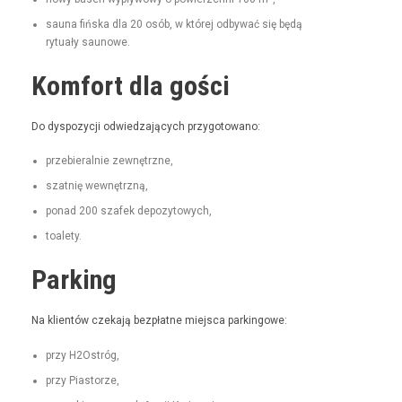
sauna fińs­ka dla 20 osób, w której odby­wać się będą
rytu­ały saunowe.
Komfort dla gości
Do dys­pozy­cji odwiedza­ją­cych przygotowano:
prze­bier­al­nie zewnętrzne,
szat­nię wewnętrzną,
pon­ad 200 szafek depozytowych,
toale­ty.
Parking
Na klien­tów czeka­ją bezpłatne miejs­ca parkingowe:
przy H2Ostróg,
przy Pias­torze,