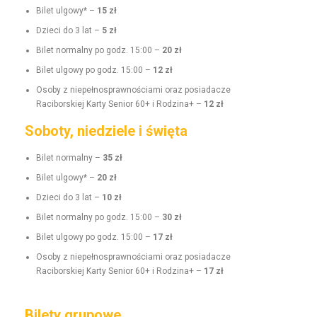
Bilet ulgo­wy* –
15 zł
Dzieci do 3 lat –
5 zł
Bilet nor­mal­ny po godz. 15:00 –
20 zł
Bilet ulgo­wy po godz. 15:00 –
12 zł
Oso­by z niepełnosprawnoś­ci­a­mi oraz posi­adacze
Raci­borskiej Kar­ty Senior 60+ i Rodz­i­na+ –
12 zł
Soboty, niedziele i święta
Bilet nor­mal­ny –
35 zł
Bilet ulgo­wy* –
20 zł
Dzieci do 3 lat –
10 zł
Bilet nor­mal­ny po godz. 15:00 –
30 zł
Bilet ulgo­wy po godz. 15:00 –
17 zł
Oso­by z niepełnosprawnoś­ci­a­mi oraz posi­adacze
Raci­borskiej Kar­ty Senior 60+ i Rodz­i­na+ –
17 zł
Bilety grupowe