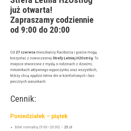
już otwarta!
Zapraszamy codziennie
od 9:00 do 20:00
Od
27 czer­w­ca
mieszkań­cy Raci­borza i goś­cie mogą
korzys­tać z nowoczes­nej
Stre­fy Let­niej H2Ostróg
. To
miejsce stwor­zone z myślą o rodz­i­nach z dzieć­mi,
miłośnikach akty­wnego wypoczynku oraz wszys­t­kich,
którzy chcą spędz­ić let­nie dni w kom­for­towych i bez­
piecznych warunkach.
Cennik:
Poniedziałek – piątek
Bilet nor­mal­ny (9:00–20:00) –
25 zł