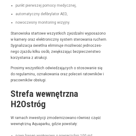
punkt pier­wszej pomo­cy medycznej,
automaty­czny defi­bry­la­tor AED,
nowoczes­ny mon­i­tor­ing wizyjny.
Stanowiska star­towe wszys­t­kich zjeżdżal­ni wyposażono
w kamery oraz elek­tron­iczny sys­tem sterowa­nia ruchem.
Syg­nal­iza­c­ja świ­etl­na elimin­u­je możli­wość jed­noczes­
nego zjaz­du kilku osób, zwięk­sza­jąc bez­pieczeńst­wo
korzys­ta­nia z atrakcji.
Prosimy wszys­t­kich odwiedza­ją­cych o stosowanie się
do reg­u­laminu, oznakowa­nia oraz pole­ceń ratown­ików i
pra­cown­ików obsługi.
Strefa wewnętrzna
H2Ostróg
W ramach inwest­y­cji zmod­ern­i­zowano również część
wewnętrzną Aqua­parku, gdzie powstały:
nowy basen wypły­wowy o powierzch­ni 100 m²,