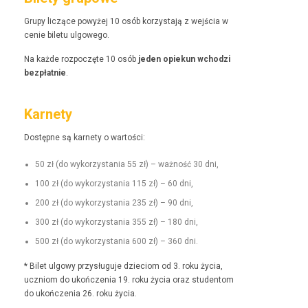
Grupy liczące powyżej 10 osób korzys­ta­ją z wejś­cia w
cenie bile­tu ulgowego.
Na każde rozpoczęte 10 osób
jeden opiekun wchodzi
bezpłat­nie
.
Karnety
Dostęp­ne są kar­ne­ty o wartości:
50 zł (do wyko­rzys­ta­nia 55 zł) – ważność 30 dni,
100 zł (do wyko­rzys­ta­nia 115 zł) – 60 dni,
200 zł (do wyko­rzys­ta­nia 235 zł) – 90 dni,
300 zł (do wyko­rzys­ta­nia 355 zł) – 180 dni,
500 zł (do wyko­rzys­ta­nia 600 zł) – 360 dni.
* Bilet ulgo­wy przysługu­je dzieciom od 3. roku życia,
uczniom do ukończenia 19. roku życia oraz stu­den­tom
do ukończenia 26. roku życia.