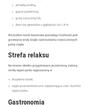
armatkę wod­ną,
gejz­er powietrzny,
grotę sztucznej fali,
dwa tory pływack­ie o głębokoś­ci do 1,8 m.
Wszys­tkie niec­ki basenowe posi­ada­ją możli­wość pod­
grze­wa­nia wody dzię­ki zas­tosowa­niu nowoczes­nych
pomp ciepła.
Strefa relaksu
Na tere­nie obiek­tu przy­go­towano prze­stron­ną zieloną
stre­fę wypoczynku wyposażoną w:
bezpłatne leża­ki,
żagle prze­ci­wsłoneczne zapew­ni­a­jące cień i kom­fort
wypoczynku.
Gastronomia