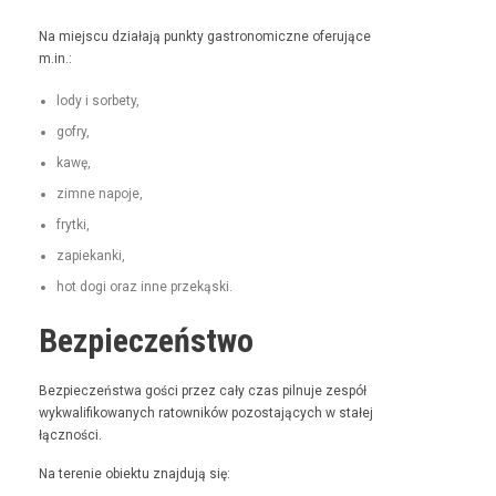
Na miejs­cu dzi­ała­ją punk­ty gas­tro­nom­iczne ofer­u­jące
m.in.:
lody i sorbety,
gofry,
kawę,
zimne napo­je,
fry­t­ki,
zapiekan­ki,
hot dogi oraz inne przekąski.
Bezpieczeństwo
Bez­pieczeńst­wa goś­ci przez cały czas pil­nu­je zespół
wyk­wal­i­fikowanych ratown­ików pozosta­ją­cych w stałej
łączności.
Na tere­nie obiek­tu zna­j­du­ją się: