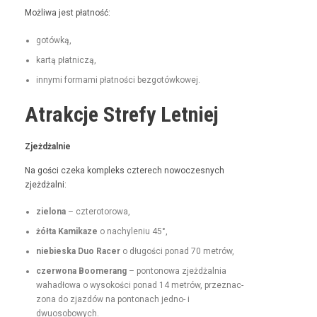
Możli­wa jest płatność:
gotówką,
kartą płat­niczą,
inny­mi for­ma­mi płat­noś­ci bezgotówkowej.
Atrakcje Strefy Letniej
Zjeżdżal­nie
Na goś­ci czeka kom­pleks czterech nowoczes­nych
zjeżdżalni:
zielona
– czterotorowa,
żół­ta Kamikaze
o nachyle­niu 45°,
niebies­ka Duo Rac­er
o dłu­goś­ci pon­ad 70 metrów,
czer­wona Boomerang
– pontonowa zjeżdżal­nia
wahadłowa o wysokoś­ci pon­ad 14 metrów, przez­nac­
zona do zjazdów na pon­tonach jed­no- i
dwuosobowych.