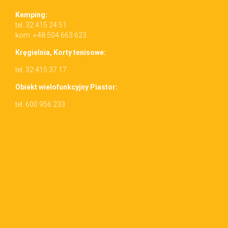
Kemp­ing:
tel. 32 415 24 51
kom. +48 504 663 623
Kręgiel­nia, Korty tenisowe:
tel. 32 415 37 17
Obiekt wielo­funkcyjny Piastor:
tel. 600 956 233