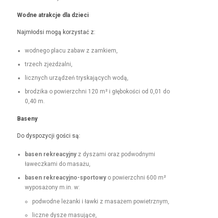
Wodne atrakc­je dla dzieci
Najmłod­si mogą korzys­tać z:
wod­nego placu zabaw z zamkiem,
trzech zjeżdżal­ni,
licznych urządzeń tryska­ją­cych wodą,
brodzi­ka o powierzch­ni 120 m² i głębokoś­ci od 0,01 do
0,40 m.
Base­ny
Do dys­pozy­cji goś­ci są:
basen rekrea­cyjny
z dysza­mi oraz pod­wod­ny­mi
ławeczka­mi do masażu,
basen rekrea­cyjno-sportowy
o powierzch­ni 600 m²
wyposażony m.in. w:
pod­wodne leżan­ki i ław­ki z masażem powietrznym,
liczne dysze masujące,