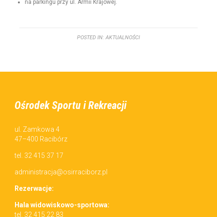
na parkingu przy ul. Armii Krajowej.
POSTED IN:
AKTUALNOŚCI
Ośrodek Sportu i Rekreacji
ul. Zamkowa 4
47–400 Racibórz
tel. 32 415 37 17
administracja@osirraciborz.pl
Rez­erwac­je:
Hala wid­owiskowo-sportowa:
tel. 32 415 22 83