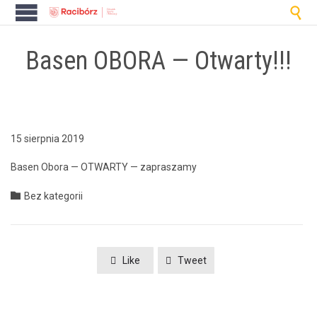

Basen OBORA — Otwarty!!!
15 sierpnia 2019
Basen Obo­ra — OTWARTY — zapraszamy
Category

Bez kategorii
Like
Tweet