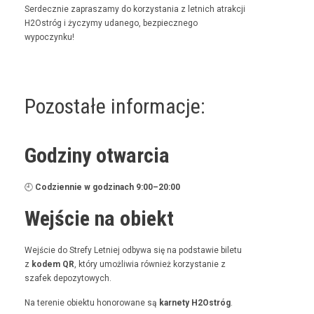
Serdecznie zaprasza­my do korzys­ta­nia z let­nich atrakcji
H2Ostróg i życzymy udanego, bez­piecznego
wypoczynku!
Pozostałe informacje:
Godziny otwarcia
🕘
Codzi­en­nie w godz­i­nach 9:00–20:00
Wejście na obiekt
Wejś­cie do Stre­fy Let­niej odby­wa się na pod­staw­ie bile­tu
z
kodem QR
, który umożli­wia również korzys­tanie z
szafek depozytowych.
Na tere­nie obiek­tu hon­orowane są
kar­ne­ty H2Ostróg
.