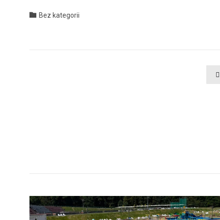
Category

Bez kategorii