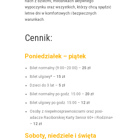
nach z dzieć­mi, miłośnikach akty­wnego
wypoczynku oraz wszys­t­kich, którzy chcą spędz­ić
let­nie dni w kom­for­towych i bez­piecznych
warunkach.
Cennik:
Poniedziałek – piątek
Bilet nor­mal­ny (9:00–20:00) –
25 zł
Bilet ulgo­wy* –
15 zł
Dzieci do 3 lat –
5 zł
Bilet nor­mal­ny po godz. 15:00 –
20 zł
Bilet ulgo­wy po godz. 15:00 –
12 zł
Oso­by z niepełnosprawnoś­ci­a­mi oraz posi­
adacze Raci­borskiej Kar­ty Senior 60+ i Rodz­i­na+
–
12 zł
Soboty, niedziele i święta