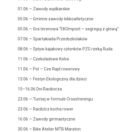
01.06 — Zawody wędkarskie
05.06 — Gminne zawody lekkoatletyczne
05.06 — Gra terenowa “EKOm­post — seg­reguj z głową”
07.06 — Spar­taki­a­da Przedszkolaków
08.06 — Spływ kajakowy członków PZG rzeką Ruda
11.06 — Czeko­lad­owe Kolce
11.06 — Pol — Cze Rajd rowerowy
13.06 — Fes­tyn Eko­log­iczny dla dzieci
15–16.06 Dni Raciborza
23.06 — Turniej w for­mule Crosstreningu
23.06 — Racibórz kocha rower
16.06 — Zawody gimnastyczne
30.06 — Bike Ate­lier MTB Maraton