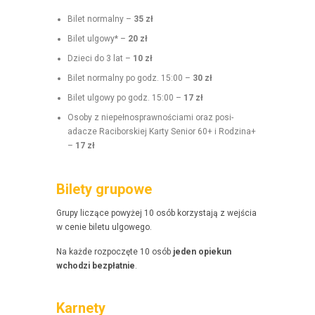
Bilet nor­mal­ny –
35 zł
Bilet ulgo­wy* –
20 zł
Dzieci do 3 lat –
10 zł
Bilet nor­mal­ny po godz. 15:00 –
30 zł
Bilet ulgo­wy po godz. 15:00 –
17 zł
Oso­by z niepełnosprawnoś­ci­a­mi oraz posi­
adacze Raci­borskiej Kar­ty Senior 60+ i Rodz­i­na+
–
17 zł
Bilety grupowe
Grupy liczące powyżej 10 osób korzys­ta­ją z wejś­cia
w cenie bile­tu ulgowego.
Na każde rozpoczęte 10 osób
jeden opiekun
wchodzi bezpłat­nie
.
Karnety