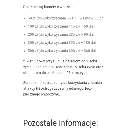
Dostęp­ne są kar­ne­ty o wartości:
50 zł (do wyko­rzys­ta­nia 55 zł) – ważność 30 dni,
100 zł (do wyko­rzys­ta­nia 115 zł) – 60 dni,
200 zł (do wyko­rzys­ta­nia 235 zł) – 90 dni,
300 zł (do wyko­rzys­ta­nia 355 zł) – 180 dni,
500 zł (do wyko­rzys­ta­nia 600 zł) – 360 dni.
* Bilet ulgo­wy przysługu­je dzieciom od 3. roku
życia, uczniom do ukończenia 19. roku życia oraz
stu­den­tom do ukończenia 26. roku życia.
Serdecznie zaprasza­my do korzys­ta­nia z let­nich
atrakcji H2Ostróg i życzymy udanego, bez­
piecznego wypoczynku!
Pozostałe informacje: