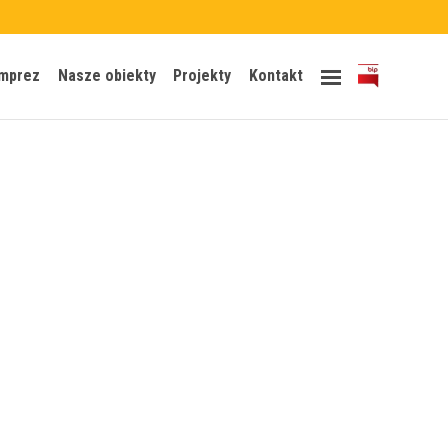
Skip
imprez
Nasze obiekty
Projekty
Kontakt
to
content