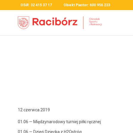
OSiR: 32 415 37 17 Obiekt Piastor: 600 956 233
12 czerwca 2019
01.06 — Między­nar­o­dowy turniej pił­ki ręcznej
01.06 — Dzień Dziec­ka z H2Ostróg