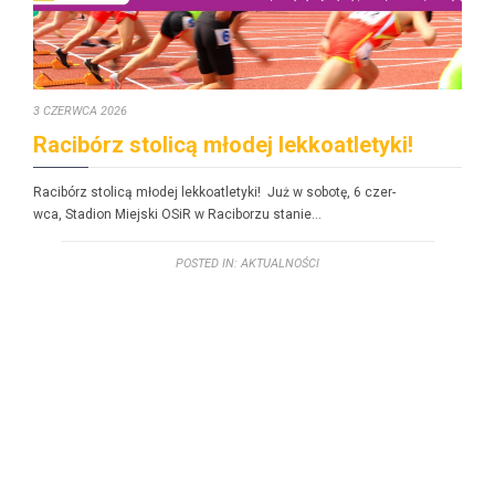
3 CZERWCA 2026
Racibórz stolicą młodej lekkoatletyki!
Racibórz stolicą młodej lekkoatle­ty­ki! Już w sobotę, 6 czer­
w­ca, Sta­dion Miejs­ki OSiR w Raci­borzu stanie…
POSTED IN:
AKTUALNOŚCI