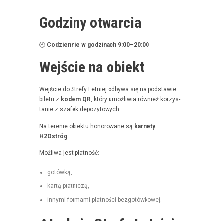
Godziny otwarcia
🕘
Codzi­en­nie w godz­i­nach 9:00–20:00
Wejście na obiekt
Wejś­cie do Stre­fy Let­niej odby­wa się na pod­staw­ie
bile­tu z
kodem QR
, który umożli­wia również korzys­
tanie z szafek depozytowych.
Na tere­nie obiek­tu hon­orowane są
kar­ne­ty
H2Ostróg
.
Możli­wa jest płatność:
gotówką,
kartą płat­niczą,
inny­mi for­ma­mi płat­noś­ci bezgotówkowej.