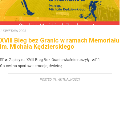
1 KWIETNIA 2026
30 ST
XVIII Bieg bez Granic w ramach Memoriału
FE
im. Michała Kędzierskiego
dzi
🏃‍♂️🔥 Zapisy na XVIII Bieg Bez Granic właśnie ruszyły! 🔥🏃‍♀️
FERIE
Gotowi na sportowe emoc­je, świetną…
Zbliż
POSTED IN:
AKTUALNOŚCI