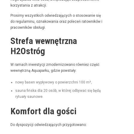
korzys­ta­nia z atrakcji.
Prosimy wszys­t­kich odwiedza­ją­cych o stosowanie się
do reg­u­laminu, oznakowa­nia oraz pole­ceń ratown­ików i
pra­cown­ików obsługi.
Strefa wewnętrzna
H2Ostróg
W ramach inwest­y­cji zmod­ern­i­zowano również część
wewnętrzną Aqua­parku, gdzie powstały:
nowy basen wypły­wowy o powierzch­ni 100 m²,
sauna fińs­ka dla 20 osób, w której odby­wać się będą
rytu­ały saunowe.
Komfort dla gości
Do dys­pozy­cji odwiedza­ją­cych przygotowano: