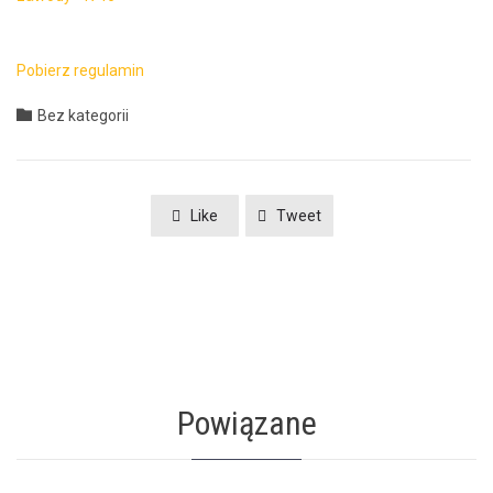
Pobierz reg­u­lamin
Category

Bez kategorii
Like
Tweet
Powiązane