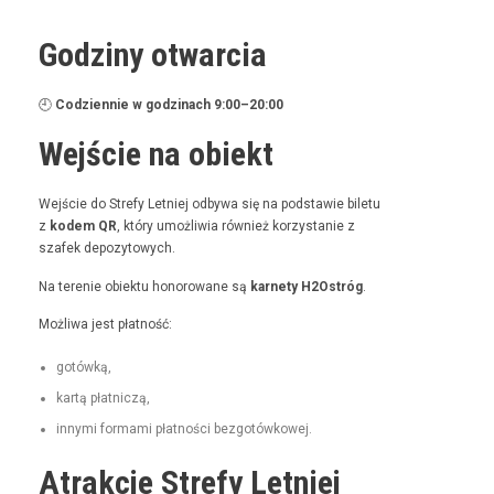
Godziny otwarcia
🕘
Codzi­en­nie w godz­i­nach 9:00–20:00
Wejście na obiekt
Wejś­cie do Stre­fy Let­niej odby­wa się na pod­staw­ie bile­tu
z
kodem QR
, który umożli­wia również korzys­tanie z
szafek depozytowych.
Na tere­nie obiek­tu hon­orowane są
kar­ne­ty H2Ostróg
.
Możli­wa jest płatność:
gotówką,
kartą płat­niczą,
inny­mi for­ma­mi płat­noś­ci bezgotówkowej.
Atrakcje Strefy Letniej