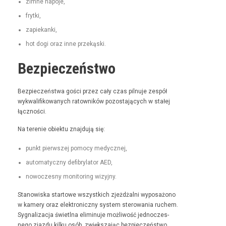
zimne napo­je,
fry­t­ki,
zapiekan­ki,
hot dogi oraz inne przekąski.
Bezpieczeństwo
Bez­pieczeńst­wa goś­ci przez cały czas pil­nu­je zespół
wyk­wal­i­fikowanych ratown­ików pozosta­ją­cych w stałej
łączności.
Na tere­nie obiek­tu zna­j­du­ją się:
punkt pier­wszej pomo­cy medycznej,
automaty­czny defi­bry­la­tor AED,
nowoczes­ny mon­i­tor­ing wizyjny.
Stanowiska star­towe wszys­t­kich zjeżdżal­ni wyposażono
w kamery oraz elek­tron­iczny sys­tem sterowa­nia ruchem.
Syg­nal­iza­c­ja świ­etl­na elimin­u­je możli­wość jed­noczes­
nego zjaz­du kilku osób, zwięk­sza­jąc bez­pieczeńst­wo