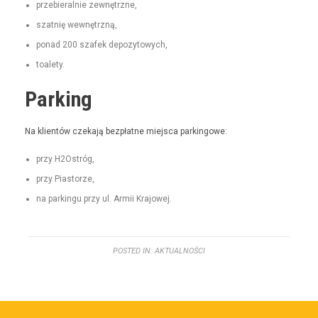
prze­bier­al­nie zewnętrzne,
szat­nię wewnętrzną,
pon­ad 200 szafek depozytowych,
toale­ty.
Parking
Na klien­tów czeka­ją bezpłatne miejs­ca parkingowe:
przy H2Ostróg,
przy Pias­torze,
na parkingu przy ul. Armii Krajowej.
POSTED IN:
AKTUALNOŚCI