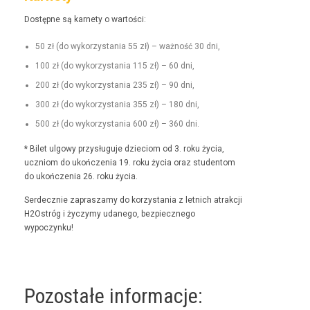
Dostęp­ne są kar­ne­ty o wartości:
50 zł (do wyko­rzys­ta­nia 55 zł) – ważność 30 dni,
100 zł (do wyko­rzys­ta­nia 115 zł) – 60 dni,
200 zł (do wyko­rzys­ta­nia 235 zł) – 90 dni,
300 zł (do wyko­rzys­ta­nia 355 zł) – 180 dni,
500 zł (do wyko­rzys­ta­nia 600 zł) – 360 dni.
* Bilet ulgo­wy przysługu­je dzieciom od 3. roku życia,
uczniom do ukończenia 19. roku życia oraz stu­den­tom
do ukończenia 26. roku życia.
Serdecznie zaprasza­my do korzys­ta­nia z let­nich atrakcji
H2Ostróg i życzymy udanego, bez­piecznego
wypoczynku!
Pozostałe informacje: