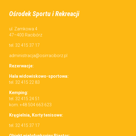
Ośrodek Sportu i Rekreacji
ul. Zamkowa 4
47–400 Racibórz
tel. 32 415 37 17
administracja@osirraciborz.pl
Rez­erwac­je:
Hala wid­owiskowo-sportowa:
tel. 32 415 22 83
Kemp­ing:
tel. 32 415 24 51
kom. +48 504 663 623
Kręgiel­nia, Korty tenisowe:
tel. 32 415 37 17
Obiekt wielo­funkcyjny Piastor: