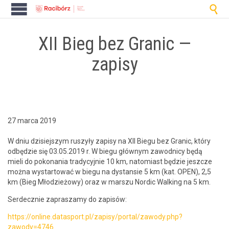

XII Bieg bez Granic —
zapisy
27 marca 2019
W dniu dzisiejszym ruszyły zapisy na XII Biegu bez Granic, który
odbędzie się 03.05.2019 r. W biegu głównym zawod­ni­cy będą
mieli do poko­na­nia trady­cyjnie 10 km, nato­mi­ast będzie jeszcze
moż­na wys­tar­tować w biegu na dys­tan­sie 5 km (kat. OPEN), 2,5
km (Bieg Młodzieżowy) oraz w marszu Nordic Walk­ing na 5 km.
Serdecznie zaprasza­my do zapisów:
https://online.datasport.pl/zapisy/portal/zawody.php?
zawody=4746