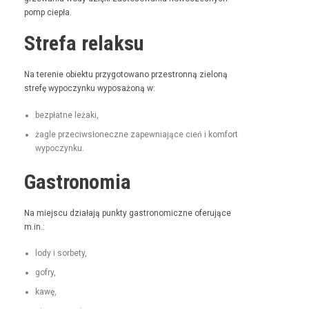
pomp ciepła.
Strefa relaksu
Na tere­nie obiek­tu przy­go­towano prze­stron­ną zieloną
stre­fę wypoczynku wyposażoną w:
bezpłatne leża­ki,
żagle prze­ci­wsłoneczne zapew­ni­a­jące cień i kom­fort
wypoczynku.
Gastronomia
Na miejs­cu dzi­ała­ją punk­ty gas­tro­nom­iczne ofer­u­jące
m.in.:
lody i sorbety,
gofry,
kawę,