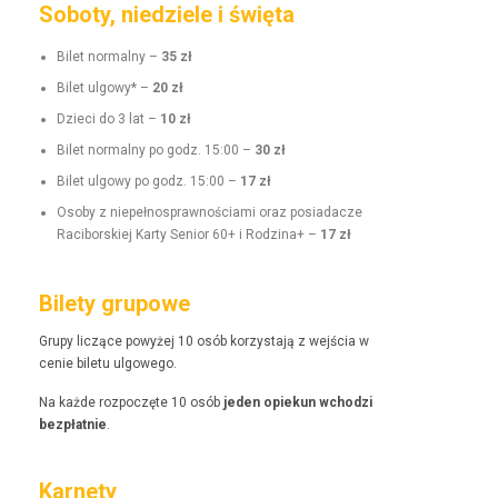
Soboty, niedziele i święta
Bilet nor­mal­ny –
35 zł
Bilet ulgo­wy* –
20 zł
Dzieci do 3 lat –
10 zł
Bilet nor­mal­ny po godz. 15:00 –
30 zł
Bilet ulgo­wy po godz. 15:00 –
17 zł
Oso­by z niepełnosprawnoś­ci­a­mi oraz posi­adacze
Raci­borskiej Kar­ty Senior 60+ i Rodz­i­na+ –
17 zł
Bilety grupowe
Grupy liczące powyżej 10 osób korzys­ta­ją z wejś­cia w
cenie bile­tu ulgowego.
Na każde rozpoczęte 10 osób
jeden opiekun wchodzi
bezpłat­nie
.
Karnety