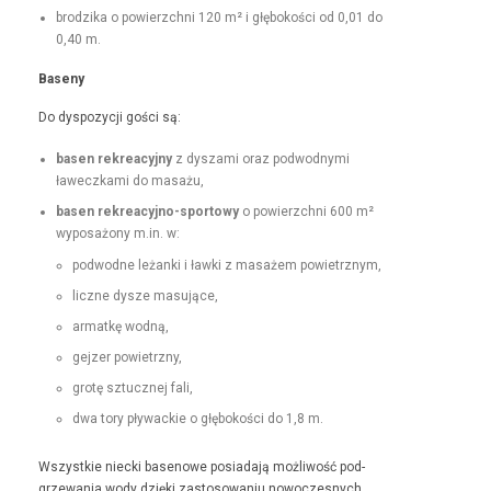
brodzi­ka o powierzch­ni 120 m² i głębokoś­ci od 0,01 do
0,40 m.
Base­ny
Do dys­pozy­cji goś­ci są:
basen rekrea­cyjny
z dysza­mi oraz pod­wod­ny­mi
ławeczka­mi do masażu,
basen rekrea­cyjno-sportowy
o powierzch­ni 600 m²
wyposażony m.in. w:
pod­wodne leżan­ki i ław­ki z masażem powietrznym,
liczne dysze masujące,
armatkę wod­ną,
gejz­er powietrzny,
grotę sztucznej fali,
dwa tory pływack­ie o głębokoś­ci do 1,8 m.
Wszys­tkie niec­ki basenowe posi­ada­ją możli­wość pod­
grze­wa­nia wody dzię­ki zas­tosowa­niu nowoczes­nych