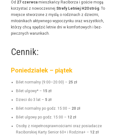
Od
27 czer­w­ca
mieszkań­cy Raci­borza i goś­cie mogą
korzys­tać z nowoczes­nej
Stre­fy Let­niej H2Ostróg
. To
miejsce stwor­zone z myślą o rodz­i­nach z dzieć­mi,
miłośnikach akty­wnego wypoczynku oraz wszys­t­kich,
którzy chcą spędz­ić let­nie dni w kom­for­towych i bez­
piecznych warunkach.
Cennik:
Poniedziałek – piątek
Bilet nor­mal­ny (9:00–20:00) –
25 zł
Bilet ulgo­wy* –
15 zł
Dzieci do 3 lat –
5 zł
Bilet nor­mal­ny po godz. 15:00 –
20 zł
Bilet ulgo­wy po godz. 15:00 –
12 zł
Oso­by z niepełnosprawnoś­ci­a­mi oraz posi­adacze
Raci­borskiej Kar­ty Senior 60+ i Rodz­i­na+ –
12 zł