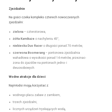
Zjeżdżal­nie
Na goś­ci czeka kom­pleks czterech nowoczes­nych
zjeżdżalni:
zielona
– czterotorowa,
żół­ta Kamikaze
o nachyle­niu 45°,
niebies­ka Duo Rac­er
o dłu­goś­ci pon­ad 70 metrów,
czer­wona Boomerang
– pontonowa zjeżdżal­nia
wahadłowa o wysokoś­ci pon­ad 14 metrów, przez­nac­
zona do zjazdów na pon­tonach jed­no- i
dwuosobowych.
Wodne atrakc­je dla dzieci
Najmłod­si mogą korzys­tać z:
wod­nego placu zabaw z zamkiem,
trzech zjeżdżal­ni,
licznych urządzeń tryska­ją­cych wodą,