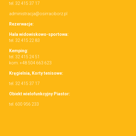
tel. 32 415 37 17
administracja@osirraciborz.pl
Rez­erwac­je:
Hala wid­owiskowo-sportowa:
tel. 32 415 22 83
Kemp­ing:
tel. 32 415 24 51
kom. +48 504 663 623
Kręgiel­nia, Korty tenisowe:
tel. 32 415 37 17
Obiekt wielo­funkcyjny Piastor:
tel. 600 956 233