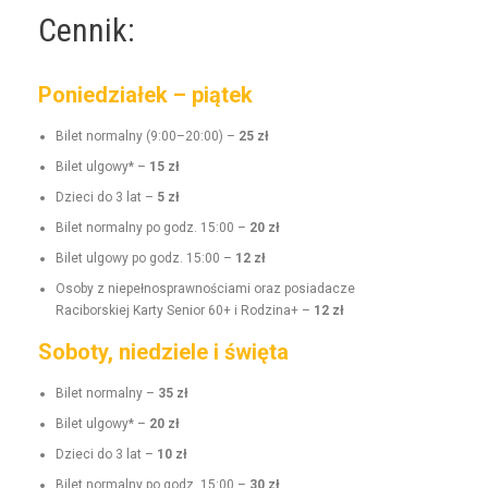
Cennik:
Poniedziałek – piątek
Bilet nor­mal­ny (9:00–20:00) –
25 zł
Bilet ulgo­wy* –
15 zł
Dzieci do 3 lat –
5 zł
Bilet nor­mal­ny po godz. 15:00 –
20 zł
Bilet ulgo­wy po godz. 15:00 –
12 zł
Oso­by z niepełnosprawnoś­ci­a­mi oraz posi­adacze
Raci­borskiej Kar­ty Senior 60+ i Rodz­i­na+ –
12 zł
Soboty, niedziele i święta
Bilet nor­mal­ny –
35 zł
Bilet ulgo­wy* –
20 zł
Dzieci do 3 lat –
10 zł
Bilet nor­mal­ny po godz. 15:00 –
30 zł