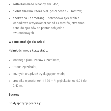
żół­ta Kamikaze
o nachyle­niu 45°,
niebies­ka Duo Rac­er
o dłu­goś­ci pon­ad 70 metrów,
czer­wona Boomerang
– pontonowa zjeżdżal­nia
wahadłowa o wysokoś­ci pon­ad 14 metrów, przez­nac­
zona do zjazdów na pon­tonach jed­no- i
dwuosobowych.
Wodne atrakc­je dla dzieci
Najmłod­si mogą korzys­tać z:
wod­nego placu zabaw z zamkiem,
trzech zjeżdżal­ni,
licznych urządzeń tryska­ją­cych wodą,
brodzi­ka o powierzch­ni 120 m² i głębokoś­ci od 0,01 do
0,40 m.
Base­ny
Do dys­pozy­cji goś­ci są: