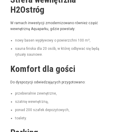
H2Ostróg
W ramach inwest­y­cji zmod­ern­i­zowano również część
wewnętrzną Aqua­parku, gdzie powstały:
nowy basen wypły­wowy o powierzch­ni 100 m²,
sauna fińs­ka dla 20 osób, w której odby­wać się będą
rytu­ały saunowe.
Komfort dla gości
Do dys­pozy­cji odwiedza­ją­cych przygotowano:
prze­bier­al­nie zewnętrzne,
szat­nię wewnętrzną,
pon­ad 200 szafek depozytowych,
toale­ty.