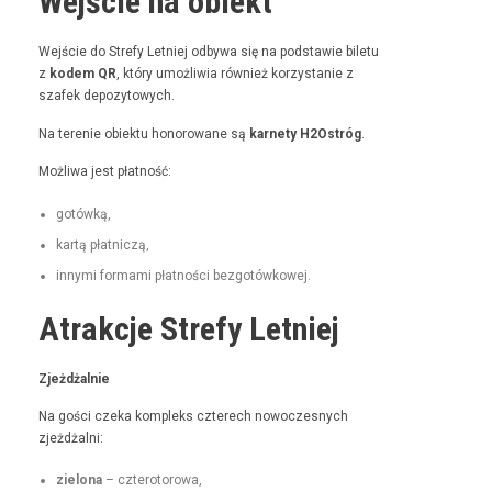
Wejście na obiekt
Wejś­cie do Stre­fy Let­niej odby­wa się na pod­staw­ie bile­tu
z
kodem QR
, który umożli­wia również korzys­tanie z
szafek depozytowych.
Na tere­nie obiek­tu hon­orowane są
kar­ne­ty H2Ostróg
.
Możli­wa jest płatność:
gotówką,
kartą płat­niczą,
inny­mi for­ma­mi płat­noś­ci bezgotówkowej.
Atrakcje Strefy Letniej
Zjeżdżal­nie
Na goś­ci czeka kom­pleks czterech nowoczes­nych
zjeżdżalni:
zielona
– czterotorowa,