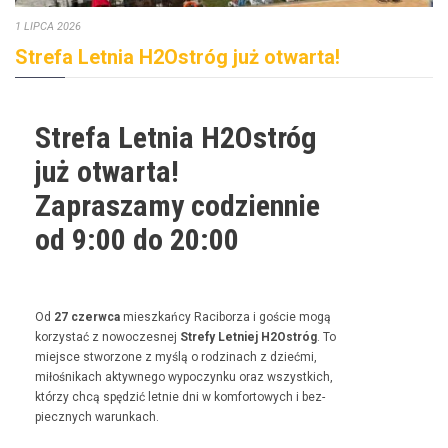
1 LIPCA 2026
Strefa Letnia H2Ostróg już otwarta!
Strefa Letnia H2Ostróg
już otwarta!
Zapraszamy codziennie
od 9:00 do 20:00
Od
27 czer­w­ca
mieszkań­cy Raci­borza i goś­cie mogą
korzys­tać z nowoczes­nej
Stre­fy Let­niej H2Ostróg
. To
miejsce stwor­zone z myślą o rodz­i­nach z dzieć­mi,
miłośnikach akty­wnego wypoczynku oraz wszys­t­kich,
którzy chcą spędz­ić let­nie dni w kom­for­towych i bez­
piecznych warunkach.