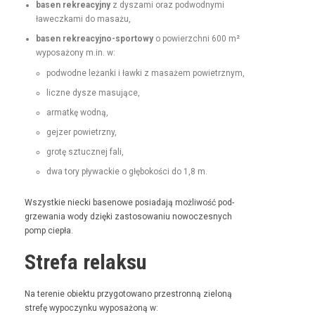
basen rekrea­cyjny
z dysza­mi oraz pod­wod­ny­mi
ławeczka­mi do masażu,
basen rekrea­cyjno-sportowy
o powierzch­ni 600 m²
wyposażony m.in. w:
pod­wodne leżan­ki i ław­ki z masażem powietrznym,
liczne dysze masujące,
armatkę wod­ną,
gejz­er powietrzny,
grotę sztucznej fali,
dwa tory pływack­ie o głębokoś­ci do 1,8 m.
Wszys­tkie niec­ki basenowe posi­ada­ją możli­wość pod­
grze­wa­nia wody dzię­ki zas­tosowa­niu nowoczes­nych
pomp ciepła.
Strefa relaksu
Na tere­nie obiek­tu przy­go­towano prze­stron­ną zieloną
stre­fę wypoczynku wyposażoną w: