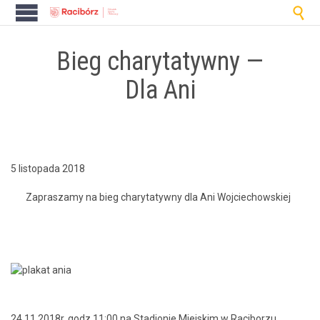

Bieg charytatywny —
Dla Ani
5 listopada 2018
Zaprasza­my na bieg chary­taty­wny dla Ani Wojciechowskiej
24.11.2018r. godz.11:00 na Sta­dion­ie Miejskim w Raci­borzu