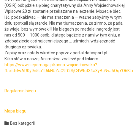
(OSiR) odbędzie się bieg chary­taty­wny dla Anny Woj­ciechowskiej.
Wpisowe 20 zł zostanie przekazane na lecze­nie. Może­cie biec,
iść, pod­skaki­wać — nie ma znaczenia — ważne żebyśmy w tym
dniu spotkali się star­cie. Nie ma tłu­maczenia, że zim­no, że pada,
że wieje, b
ez wymówek !!! Na bie­gach po medale, nagrody jest
nas od 500 — 1000 osób, dlat­ego bądź­cie z nami w tym dniu, a
zdobędziecie coś naj­cen­niejszego … uśmiech, wdz­ięczność
drugiego człowieka.
Zapisy oraz opłaty wkrótce poprzez por­tal datasport.pl
Kil­ka słów o naszej Ani moż­na znaleźć pod linkiem:
https://www.siepomaga.pl/anna-wojciechowska?
fbclid=IwAR0y9n5Ia1t6kNUZaC9R2SjC4Wtut34a3yBcNvJ5OqYO6KL
Reg­u­lamin biegu
Mapa biegu
Category

Bez kategorii