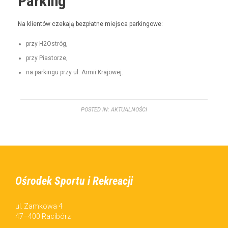
Parking
Na klien­tów czeka­ją bezpłatne miejs­ca parkingowe:
przy H2Ostróg,
przy Pias­torze,
na parkingu przy ul. Armii Krajowej.
POSTED IN:
AKTUALNOŚCI
Ośrodek Sportu i Rekreacji
ul. Zamkowa 4
47–400 Racibórz