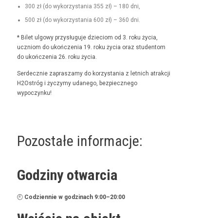
300 zł (do wyko­rzys­ta­nia 355 zł) – 180 dni,
500 zł (do wyko­rzys­ta­nia 600 zł) – 360 dni.
* Bilet ulgo­wy przysługu­je dzieciom od 3. roku życia,
uczniom do ukończenia 19. roku życia oraz stu­den­tom
do ukończenia 26. roku życia.
Serdecznie zaprasza­my do korzys­ta­nia z let­nich atrakcji
H2Ostróg i życzymy udanego, bez­piecznego
wypoczynku!
Pozostałe informacje:
Godziny otwarcia
🕘
Codzi­en­nie w godz­i­nach 9:00–20:00