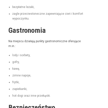
bezpłatne leża­ki,
żagle prze­ci­wsłoneczne zapew­ni­a­jące cień i kom­fort
wypoczynku.
Gastronomia
Na miejs­cu dzi­ała­ją punk­ty gas­tro­nom­iczne ofer­u­jące
m.in.:
lody i sorbety,
gofry,
kawę,
zimne napo­je,
fry­t­ki,
zapiekan­ki,
hot dogi oraz inne przekąski.
Bezpieczeństwo