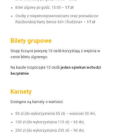
Bilet ulgo­wy po godz. 15:00 –
17 zł
Oso­by z niepełnosprawnoś­ci­a­mi oraz posi­adacze
Raci­borskiej Kar­ty Senior 60+ i Rodz­i­na+ –
17 zł
Bilety grupowe
Grupy liczące powyżej 10 osób korzys­ta­ją z wejś­cia w
cenie bile­tu ulgowego.
Na każde rozpoczęte 10 osób
jeden opiekun wchodzi
bezpłat­nie
.
Karnety
Dostęp­ne są kar­ne­ty o wartości:
50 zł (do wyko­rzys­ta­nia 55 zł) – ważność 30 dni,
100 zł (do wyko­rzys­ta­nia 115 zł) – 60 dni,
200 zł (do wyko­rzys­ta­nia 235 zł) – 90 dni,