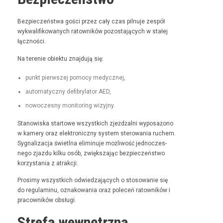
Bez­pieczeńst­wa goś­ci przez cały czas pil­nu­je zespół
wyk­wal­i­fikowanych ratown­ików pozosta­ją­cych w stałej
łączności.
Na tere­nie obiek­tu zna­j­du­ją się:
punkt pier­wszej pomo­cy medycznej,
automaty­czny defi­bry­la­tor AED,
nowoczes­ny mon­i­tor­ing wizyjny.
Stanowiska star­towe wszys­t­kich zjeżdżal­ni wyposażono
w kamery oraz elek­tron­iczny sys­tem sterowa­nia ruchem.
Syg­nal­iza­c­ja świ­etl­na elimin­u­je możli­wość jed­noczes­
nego zjaz­du kilku osób, zwięk­sza­jąc bez­pieczeńst­wo
korzys­ta­nia z atrakcji.
Prosimy wszys­t­kich odwiedza­ją­cych o stosowanie się
do reg­u­laminu, oznakowa­nia oraz pole­ceń ratown­ików i
pra­cown­ików obsługi.
Strefa wewnętrzna