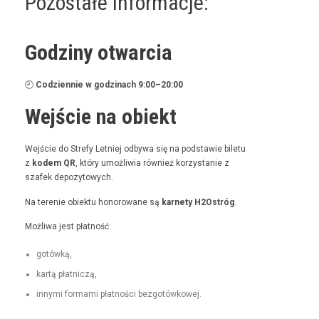
Pozostałe informacje:
Godziny otwarcia
🕘
Codzi­en­nie w godz­i­nach 9:00–20:00
Wejście na obiekt
Wejś­cie do Stre­fy Let­niej odby­wa się na pod­staw­ie bile­tu
z
kodem QR
, który umożli­wia również korzys­tanie z
szafek depozytowych.
Na tere­nie obiek­tu hon­orowane są
kar­ne­ty H2Ostróg
.
Możli­wa jest płatność:
gotówką,
kartą płat­niczą,
inny­mi for­ma­mi płat­noś­ci bezgotówkowej.