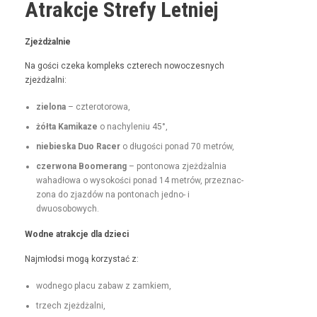
Atrakcje Strefy Letniej
Zjeżdżal­nie
Na goś­ci czeka kom­pleks czterech nowoczes­nych
zjeżdżalni:
zielona
– czterotorowa,
żół­ta Kamikaze
o nachyle­niu 45°,
niebies­ka Duo Rac­er
o dłu­goś­ci pon­ad 70 metrów,
czer­wona Boomerang
– pontonowa zjeżdżal­nia
wahadłowa o wysokoś­ci pon­ad 14 metrów, przez­nac­
zona do zjazdów na pon­tonach jed­no- i
dwuosobowych.
Wodne atrakc­je dla dzieci
Najmłod­si mogą korzys­tać z:
wod­nego placu zabaw z zamkiem,
trzech zjeżdżal­ni,