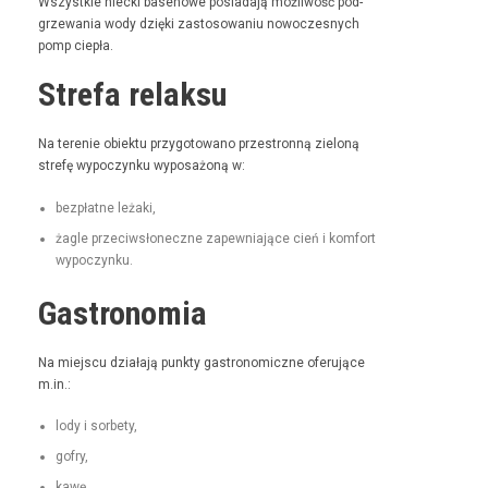
Wszys­tkie niec­ki basenowe posi­ada­ją możli­wość pod­
grze­wa­nia wody dzię­ki zas­tosowa­niu nowoczes­nych
pomp ciepła.
Strefa relaksu
Na tere­nie obiek­tu przy­go­towano prze­stron­ną zieloną
stre­fę wypoczynku wyposażoną w:
bezpłatne leża­ki,
żagle prze­ci­wsłoneczne zapew­ni­a­jące cień i kom­fort
wypoczynku.
Gastronomia
Na miejs­cu dzi­ała­ją punk­ty gas­tro­nom­iczne ofer­u­jące
m.in.:
lody i sorbety,
gofry,
kawę,