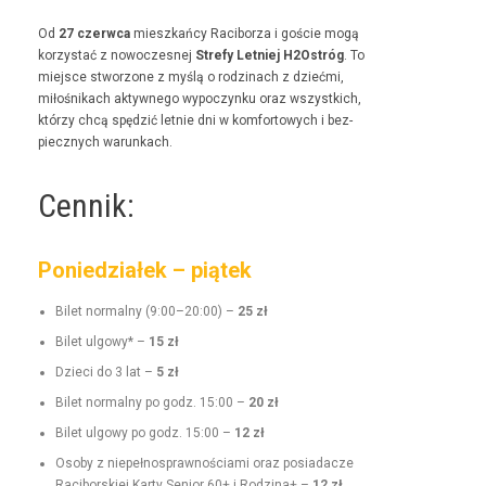
Od
27 czer­w­ca
mieszkań­cy Raci­borza i goś­cie mogą
korzys­tać z nowoczes­nej
Stre­fy Let­niej H2Ostróg
. To
miejsce stwor­zone z myślą o rodz­i­nach z dzieć­mi,
miłośnikach akty­wnego wypoczynku oraz wszys­t­kich,
którzy chcą spędz­ić let­nie dni w kom­for­towych i bez­
piecznych warunkach.
Cennik:
Poniedziałek – piątek
Bilet nor­mal­ny (9:00–20:00) –
25 zł
Bilet ulgo­wy* –
15 zł
Dzieci do 3 lat –
5 zł
Bilet nor­mal­ny po godz. 15:00 –
20 zł
Bilet ulgo­wy po godz. 15:00 –
12 zł
Oso­by z niepełnosprawnoś­ci­a­mi oraz posi­adacze
Raci­borskiej Kar­ty Senior 60+ i Rodz­i­na+ –
12 zł