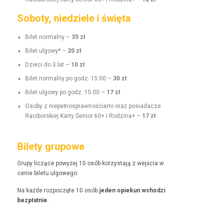
Soboty, niedziele i święta
Bilet nor­mal­ny –
35 zł
Bilet ulgo­wy* –
20 zł
Dzieci do 3 lat –
10 zł
Bilet nor­mal­ny po godz. 15:00 –
30 zł
Bilet ulgo­wy po godz. 15:00 –
17 zł
Oso­by z niepełnosprawnoś­ci­a­mi oraz posi­adacze
Raci­borskiej Kar­ty Senior 60+ i Rodz­i­na+ –
17 zł
Bilety grupowe
Grupy liczące powyżej 10 osób korzys­ta­ją z wejś­cia w
cenie bile­tu ulgowego.
Na każde rozpoczęte 10 osób
jeden opiekun wchodzi
bezpłat­nie
.