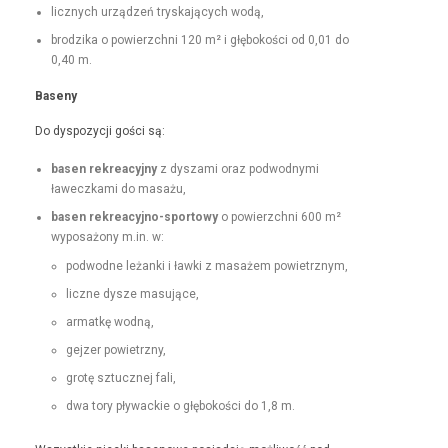
licznych urządzeń tryska­ją­cych wodą,
brodzi­ka o powierzch­ni 120 m² i głębokoś­ci od 0,01 do
0,40 m.
Base­ny
Do dys­pozy­cji goś­ci są:
basen rekrea­cyjny
z dysza­mi oraz pod­wod­ny­mi
ławeczka­mi do masażu,
basen rekrea­cyjno-sportowy
o powierzch­ni 600 m²
wyposażony m.in. w:
pod­wodne leżan­ki i ław­ki z masażem powietrznym,
liczne dysze masujące,
armatkę wod­ną,
gejz­er powietrzny,
grotę sztucznej fali,
dwa tory pływack­ie o głębokoś­ci do 1,8 m.