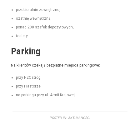
prze­bier­al­nie zewnętrzne,
szat­nię wewnętrzną,
pon­ad 200 szafek depozytowych,
toale­ty.
Parking
Na klien­tów czeka­ją bezpłatne miejs­ca parkingowe:
przy H2Ostróg,
przy Pias­torze,
na parkingu przy ul. Armii Krajowej.
POSTED IN:
AKTUALNOŚCI