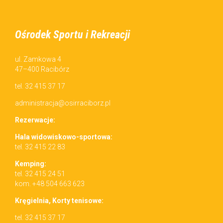
Ośrodek Sportu i Rekreacji
ul. Zamkowa 4
47–400 Racibórz
tel. 32 415 37 17
administracja@osirraciborz.pl
Rez­erwac­je:
Hala wid­owiskowo-sportowa:
tel. 32 415 22 83
Kemp­ing:
tel. 32 415 24 51
kom. +48 504 663 623
Kręgiel­nia, Korty tenisowe:
tel. 32 415 37 17