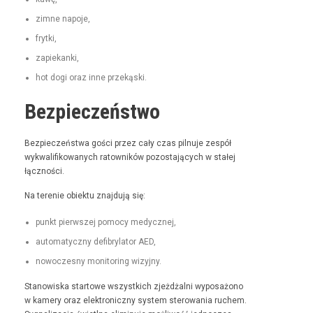
zimne napo­je,
fry­t­ki,
zapiekan­ki,
hot dogi oraz inne przekąski.
Bezpieczeństwo
Bez­pieczeńst­wa goś­ci przez cały czas pil­nu­je zespół
wyk­wal­i­fikowanych ratown­ików pozosta­ją­cych w stałej
łączności.
Na tere­nie obiek­tu zna­j­du­ją się:
punkt pier­wszej pomo­cy medycznej,
automaty­czny defi­bry­la­tor AED,
nowoczes­ny mon­i­tor­ing wizyjny.
Stanowiska star­towe wszys­t­kich zjeżdżal­ni wyposażono
w kamery oraz elek­tron­iczny sys­tem sterowa­nia ruchem.