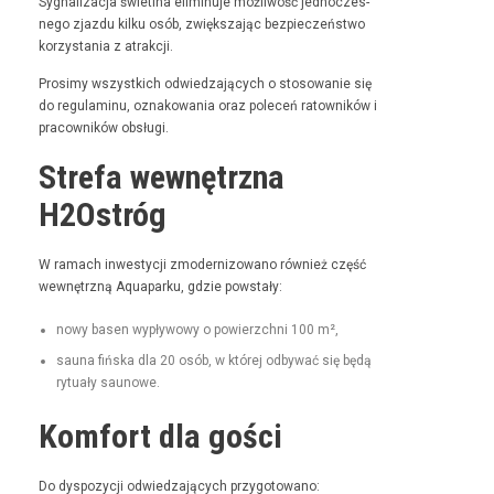
Syg­nal­iza­c­ja świ­etl­na elimin­u­je możli­wość jed­noczes­
nego zjaz­du kilku osób, zwięk­sza­jąc bez­pieczeńst­wo
korzys­ta­nia z atrakcji.
Prosimy wszys­t­kich odwiedza­ją­cych o stosowanie się
do reg­u­laminu, oznakowa­nia oraz pole­ceń ratown­ików i
pra­cown­ików obsługi.
Strefa wewnętrzna
H2Ostróg
W ramach inwest­y­cji zmod­ern­i­zowano również część
wewnętrzną Aqua­parku, gdzie powstały:
nowy basen wypły­wowy o powierzch­ni 100 m²,
sauna fińs­ka dla 20 osób, w której odby­wać się będą
rytu­ały saunowe.
Komfort dla gości
Do dys­pozy­cji odwiedza­ją­cych przygotowano: