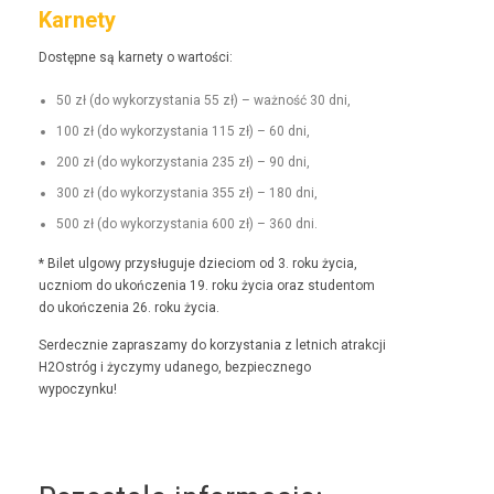
Karnety
Dostęp­ne są kar­ne­ty o wartości:
50 zł (do wyko­rzys­ta­nia 55 zł) – ważność 30 dni,
100 zł (do wyko­rzys­ta­nia 115 zł) – 60 dni,
200 zł (do wyko­rzys­ta­nia 235 zł) – 90 dni,
300 zł (do wyko­rzys­ta­nia 355 zł) – 180 dni,
500 zł (do wyko­rzys­ta­nia 600 zł) – 360 dni.
* Bilet ulgo­wy przysługu­je dzieciom od 3. roku życia,
uczniom do ukończenia 19. roku życia oraz stu­den­tom
do ukończenia 26. roku życia.
Serdecznie zaprasza­my do korzys­ta­nia z let­nich atrakcji
H2Ostróg i życzymy udanego, bez­piecznego
wypoczynku!