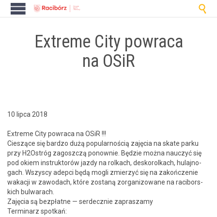

Extreme City powraca
na OSiR
10 lipca 2018
Extreme City powraca na OSiR !!!
Cieszące się bard­zo dużą pop­u­larnoś­cią zaję­cia na skate parku
przy H2Ostróg zagoszczą ponown­ie. Będzie moż­na nauczyć się
pod okiem instruk­torów jazdy na rolkach, desko­rolkach, hula­jno­
gach. Wszyscy ade­p­ci będą mogli zmierzyć się na zakończe­nie
wakacji w zawodach, które zostaną zor­ga­ni­zowane na raci­bors­
kich bul­warach.
Zaję­cia są bezpłatne — serdecznie zaprasza­my
Ter­mi­narz spotkań: