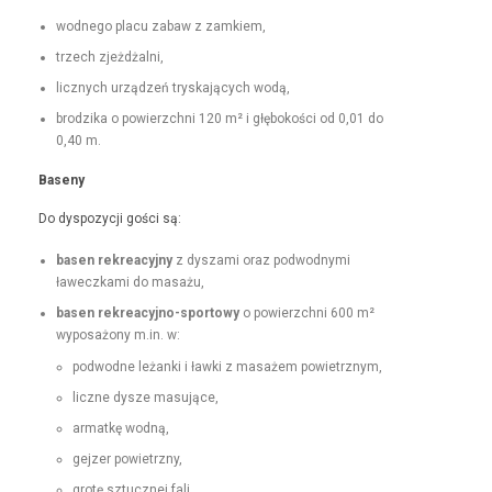
wod­nego placu zabaw z zamkiem,
trzech zjeżdżal­ni,
licznych urządzeń tryska­ją­cych wodą,
brodzi­ka o powierzch­ni 120 m² i głębokoś­ci od 0,01 do
0,40 m.
Base­ny
Do dys­pozy­cji goś­ci są:
basen rekrea­cyjny
z dysza­mi oraz pod­wod­ny­mi
ławeczka­mi do masażu,
basen rekrea­cyjno-sportowy
o powierzch­ni 600 m²
wyposażony m.in. w:
pod­wodne leżan­ki i ław­ki z masażem powietrznym,
liczne dysze masujące,
armatkę wod­ną,
gejz­er powietrzny,
grotę sztucznej fali,