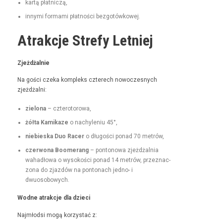
kartą płat­niczą,
inny­mi for­ma­mi płat­noś­ci bezgotówkowej.
Atrakcje Strefy Letniej
Zjeżdżal­nie
Na goś­ci czeka kom­pleks czterech nowoczes­nych
zjeżdżalni:
zielona
– czterotorowa,
żół­ta Kamikaze
o nachyle­niu 45°,
niebies­ka Duo Rac­er
o dłu­goś­ci pon­ad 70 metrów,
czer­wona Boomerang
– pontonowa zjeżdżal­nia
wahadłowa o wysokoś­ci pon­ad 14 metrów, przez­nac­
zona do zjazdów na pon­tonach jed­no- i
dwuosobowych.
Wodne atrakc­je dla dzieci
Najmłod­si mogą korzys­tać z: