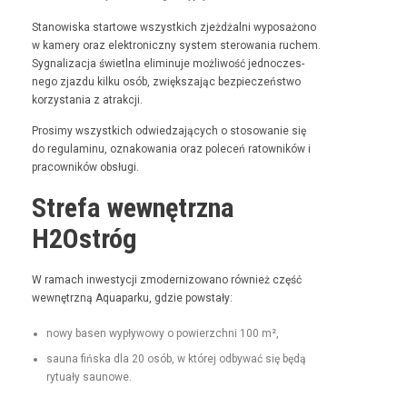
Stanowiska star­towe wszys­t­kich zjeżdżal­ni wyposażono
w kamery oraz elek­tron­iczny sys­tem sterowa­nia ruchem.
Syg­nal­iza­c­ja świ­etl­na elimin­u­je możli­wość jed­noczes­
nego zjaz­du kilku osób, zwięk­sza­jąc bez­pieczeńst­wo
korzys­ta­nia z atrakcji.
Prosimy wszys­t­kich odwiedza­ją­cych o stosowanie się
do reg­u­laminu, oznakowa­nia oraz pole­ceń ratown­ików i
pra­cown­ików obsługi.
Strefa wewnętrzna
H2Ostróg
W ramach inwest­y­cji zmod­ern­i­zowano również część
wewnętrzną Aqua­parku, gdzie powstały:
nowy basen wypły­wowy o powierzch­ni 100 m²,
sauna fińs­ka dla 20 osób, w której odby­wać się będą
rytu­ały saunowe.