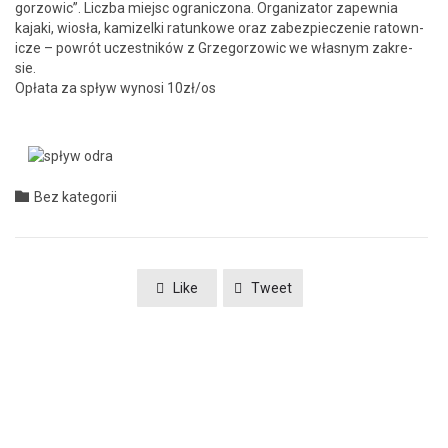
gor­zow­ic”. Licz­ba miejsc ogranic­zona. Orga­ni­za­tor zapew­nia
kaja­ki, wiosła, kamizel­ki ratunkowe oraz zabez­piecze­nie ratown­
icze – powrót uczest­ników z Grze­gor­zow­ic we włas­nym zakre­
sie.
Opła­ta za spływ wynosi 10zł/os
Category

Bez kategorii
Like
Tweet