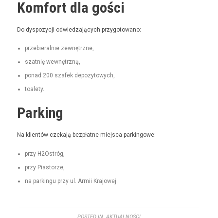
Komfort dla gości
Do dys­pozy­cji odwiedza­ją­cych przygotowano:
prze­bier­al­nie zewnętrzne,
szat­nię wewnętrzną,
pon­ad 200 szafek depozytowych,
toale­ty.
Parking
Na klien­tów czeka­ją bezpłatne miejs­ca parkingowe:
przy H2Ostróg,
przy Pias­torze,
na parkingu przy ul. Armii Krajowej.
POSTED IN:
AKTUALNOŚCI