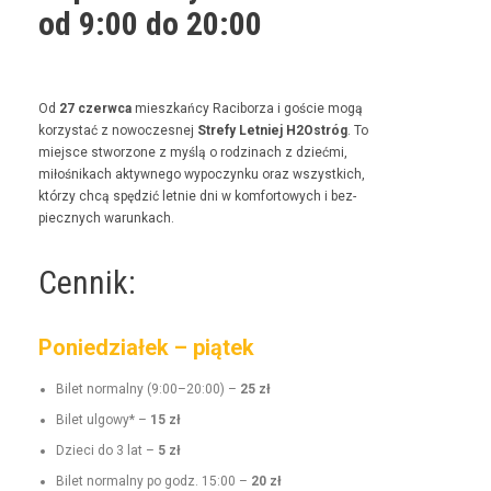
od 9:00 do 20:00
Od
27 czer­w­ca
mieszkań­cy Raci­borza i goś­cie mogą
korzys­tać z nowoczes­nej
Stre­fy Let­niej H2Ostróg
. To
miejsce stwor­zone z myślą o rodz­i­nach z dzieć­mi,
miłośnikach akty­wnego wypoczynku oraz wszys­t­kich,
którzy chcą spędz­ić let­nie dni w kom­for­towych i bez­
piecznych warunkach.
Cennik:
Poniedziałek – piątek
Bilet nor­mal­ny (9:00–20:00) –
25 zł
Bilet ulgo­wy* –
15 zł
Dzieci do 3 lat –
5 zł
Bilet nor­mal­ny po godz. 15:00 –
20 zł