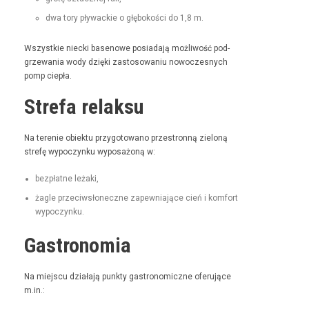
dwa tory pływack­ie o głębokoś­ci do 1,8 m.
Wszys­tkie niec­ki basenowe posi­ada­ją możli­wość pod­
grze­wa­nia wody dzię­ki zas­tosowa­niu nowoczes­nych
pomp ciepła.
Strefa relaksu
Na tere­nie obiek­tu przy­go­towano prze­stron­ną zieloną
stre­fę wypoczynku wyposażoną w:
bezpłatne leża­ki,
żagle prze­ci­wsłoneczne zapew­ni­a­jące cień i kom­fort
wypoczynku.
Gastronomia
Na miejs­cu dzi­ała­ją punk­ty gas­tro­nom­iczne ofer­u­jące
m.in.: