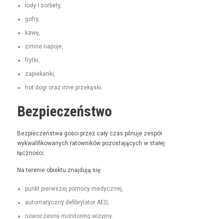
lody i sorbety,
gofry,
kawę,
zimne napo­je,
fry­t­ki,
zapiekan­ki,
hot dogi oraz inne przekąski.
Bezpieczeństwo
Bez­pieczeńst­wa goś­ci przez cały czas pil­nu­je zespół
wyk­wal­i­fikowanych ratown­ików pozosta­ją­cych w stałej
łączności.
Na tere­nie obiek­tu zna­j­du­ją się:
punkt pier­wszej pomo­cy medycznej,
automaty­czny defi­bry­la­tor AED,
nowoczes­ny mon­i­tor­ing wizyjny.