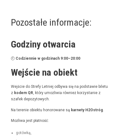
Pozostałe informacje:
Godziny otwarcia
🕘
Codzi­en­nie w godz­i­nach 9:00–20:00
Wejście na obiekt
Wejś­cie do Stre­fy Let­niej odby­wa się na pod­staw­ie bile­tu
z
kodem QR
, który umożli­wia również korzys­tanie z
szafek depozytowych.
Na tere­nie obiek­tu hon­orowane są
kar­ne­ty H2Ostróg
.
Możli­wa jest płatność:
gotówką,