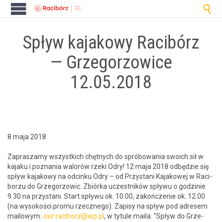

Spływ kajakowy Racibórz
— Grzegorzowice
12.05.2018
8 maja 2018
Zaprasza­my wszys­t­kich chęt­nych do spróbowa­nia swoich sił w
kajaku i poz­na­nia walorów rze­ki Odry! 12 maja 2018 odbędzie się
spływ kajakowy na odcinku Odry – od Przys­tani Kajakowej w Raci­
borzu do Grze­gor­zow­ic. Zbiór­ka uczest­ników spły­wu o godzinie
9.30 na przys­tani. Start spły­wu ok. 10.00, zakończe­nie ok. 12.00
(na wysokoś­ci pro­mu rzecznego). Zapisy na spływ pod adresem
mailowym:
osir.raciborz@wp.pl
, w tytule maila: “Spływ do Grze­