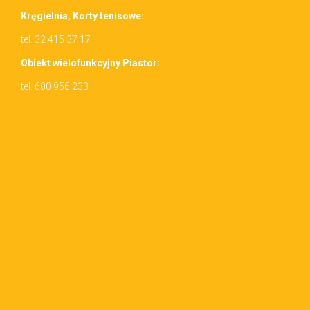
Kręgiel­nia, Korty tenisowe:
tel. 32 415 37 17
Obiekt wielo­funkcyjny Piastor:
tel. 600 956 233