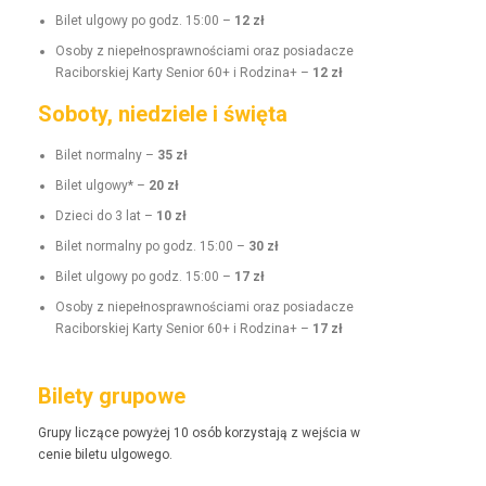
Bilet ulgo­wy po godz. 15:00 –
12 zł
Oso­by z niepełnosprawnoś­ci­a­mi oraz posi­adacze
Raci­borskiej Kar­ty Senior 60+ i Rodz­i­na+ –
12 zł
Soboty, niedziele i święta
Bilet nor­mal­ny –
35 zł
Bilet ulgo­wy* –
20 zł
Dzieci do 3 lat –
10 zł
Bilet nor­mal­ny po godz. 15:00 –
30 zł
Bilet ulgo­wy po godz. 15:00 –
17 zł
Oso­by z niepełnosprawnoś­ci­a­mi oraz posi­adacze
Raci­borskiej Kar­ty Senior 60+ i Rodz­i­na+ –
17 zł
Bilety grupowe
Grupy liczące powyżej 10 osób korzys­ta­ją z wejś­cia w
cenie bile­tu ulgowego.