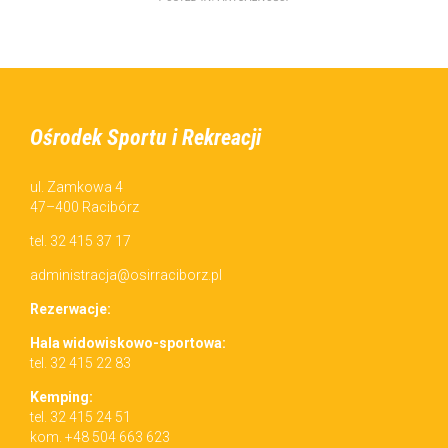
Ośrodek Sportu i Rekreacji
ul. Zamkowa 4
47–400 Racibórz
tel. 32 415 37 17
administracja@osirraciborz.pl
Rez­erwac­je:
Hala wid­owiskowo-sportowa:
tel. 32 415 22 83
Kemp­ing:
tel. 32 415 24 51
kom. +48 504 663 623