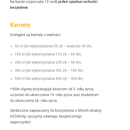
Na każde rozpoczęte 10 osób
jeden opiekun wchodzi
bezpłat­nie
.
Karnety
Dostęp­ne są kar­ne­ty o wartości:
50 zł (do wyko­rzys­ta­nia 55 zł) – ważność 30 dni,
100 zł (do wyko­rzys­ta­nia 115 zł) – 60 dni,
200 zł (do wyko­rzys­ta­nia 235 zł) – 90 dni,
300 zł (do wyko­rzys­ta­nia 355 zł) – 180 dni,
500 zł (do wyko­rzys­ta­nia 600 zł) – 360 dni.
* Bilet ulgo­wy przysługu­je dzieciom od 3. roku życia,
uczniom do ukończenia 19. roku życia oraz stu­den­tom
do ukończenia 26. roku życia.
Serdecznie zaprasza­my do korzys­ta­nia z let­nich atrakcji
H2Ostróg i życzymy udanego, bez­piecznego
wypoczynku!