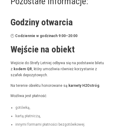
Pozostałe informacje:
Godziny otwarcia
🕘
Codzi­en­nie w godz­i­nach 9:00–20:00
Wejście na obiekt
Wejś­cie do Stre­fy Let­niej odby­wa się na pod­staw­ie bile­tu
z
kodem QR
, który umożli­wia również korzys­tanie z
szafek depozytowych.
Na tere­nie obiek­tu hon­orowane są
kar­ne­ty H2Ostróg
.
Możli­wa jest płatność:
gotówką,
kartą płat­niczą,
inny­mi for­ma­mi płat­noś­ci bezgotówkowej.