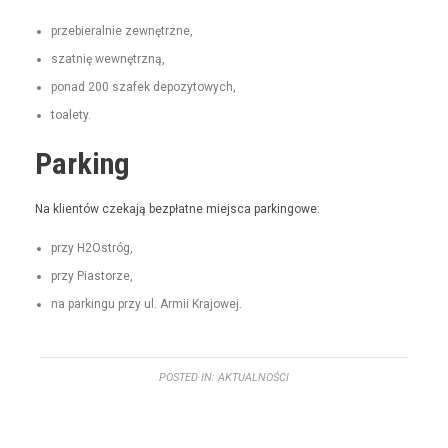
prze­bier­al­nie zewnętrzne,
szat­nię wewnętrzną,
pon­ad 200 szafek depozytowych,
toale­ty.
Parking
Na klien­tów czeka­ją bezpłatne miejs­ca parkingowe:
przy H2Ostróg,
przy Pias­torze,
na parkingu przy ul. Armii Krajowej.
POSTED IN:
AKTUALNOŚCI