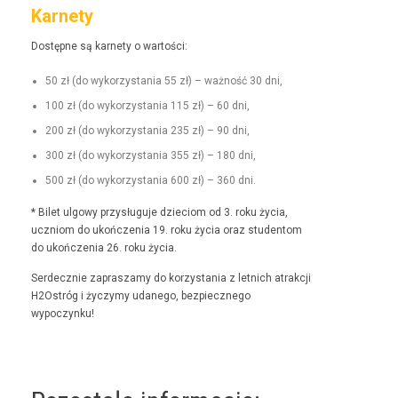
Karnety
Dostęp­ne są kar­ne­ty o wartości:
50 zł (do wyko­rzys­ta­nia 55 zł) – ważność 30 dni,
100 zł (do wyko­rzys­ta­nia 115 zł) – 60 dni,
200 zł (do wyko­rzys­ta­nia 235 zł) – 90 dni,
300 zł (do wyko­rzys­ta­nia 355 zł) – 180 dni,
500 zł (do wyko­rzys­ta­nia 600 zł) – 360 dni.
* Bilet ulgo­wy przysługu­je dzieciom od 3. roku życia,
uczniom do ukończenia 19. roku życia oraz stu­den­tom
do ukończenia 26. roku życia.
Serdecznie zaprasza­my do korzys­ta­nia z let­nich atrakcji
H2Ostróg i życzymy udanego, bez­piecznego
wypoczynku!