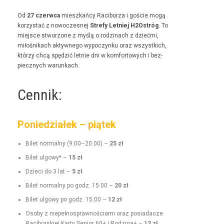
Od
27 czer­w­ca
mieszkań­cy Raci­borza i goś­cie mogą
korzys­tać z nowoczes­nej
Stre­fy Let­niej H2Ostróg
. To
miejsce stwor­zone z myślą o rodz­i­nach z dzieć­mi,
miłośnikach akty­wnego wypoczynku oraz wszys­t­kich,
którzy chcą spędz­ić let­nie dni w kom­for­towych i bez­
piecznych warunkach.
Cennik:
Poniedziałek – piątek
Bilet nor­mal­ny (9:00–20:00) –
25 zł
Bilet ulgo­wy* –
15 zł
Dzieci do 3 lat –
5 zł
Bilet nor­mal­ny po godz. 15:00 –
20 zł
Bilet ulgo­wy po godz. 15:00 –
12 zł
Oso­by z niepełnosprawnoś­ci­a­mi oraz posi­adacze
Raci­borskiej Kar­ty Senior 60+ i Rodz­i­na+ –
12 zł