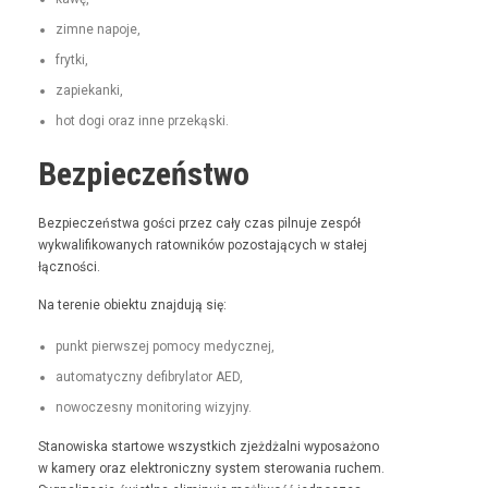
zimne napo­je,
fry­t­ki,
zapiekan­ki,
hot dogi oraz inne przekąski.
Bezpieczeństwo
Bez­pieczeńst­wa goś­ci przez cały czas pil­nu­je zespół
wyk­wal­i­fikowanych ratown­ików pozosta­ją­cych w stałej
łączności.
Na tere­nie obiek­tu zna­j­du­ją się:
punkt pier­wszej pomo­cy medycznej,
automaty­czny defi­bry­la­tor AED,
nowoczes­ny mon­i­tor­ing wizyjny.
Stanowiska star­towe wszys­t­kich zjeżdżal­ni wyposażono
w kamery oraz elek­tron­iczny sys­tem sterowa­nia ruchem.