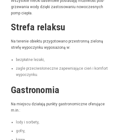
Wszys­tkie niec­ki basenowe posi­ada­ją możli­wość pod­
grze­wa­nia wody dzię­ki zas­tosowa­niu nowoczes­nych
pomp ciepła.
Strefa relaksu
Na tere­nie obiek­tu przy­go­towano prze­stron­ną zieloną
stre­fę wypoczynku wyposażoną w:
bezpłatne leża­ki,
żagle prze­ci­wsłoneczne zapew­ni­a­jące cień i kom­fort
wypoczynku.
Gastronomia
Na miejs­cu dzi­ała­ją punk­ty gas­tro­nom­iczne ofer­u­jące
m.in.:
lody i sorbety,
gofry,
kawę,