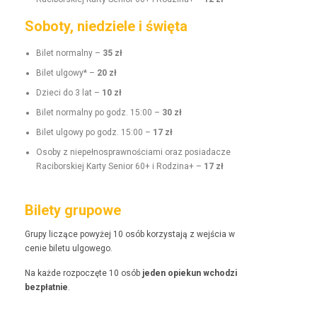
Soboty, niedziele i święta
Bilet nor­mal­ny –
35 zł
Bilet ulgo­wy* –
20 zł
Dzieci do 3 lat –
10 zł
Bilet nor­mal­ny po godz. 15:00 –
30 zł
Bilet ulgo­wy po godz. 15:00 –
17 zł
Oso­by z niepełnosprawnoś­ci­a­mi oraz posi­adacze
Raci­borskiej Kar­ty Senior 60+ i Rodz­i­na+ –
17 zł
Bilety grupowe
Grupy liczące powyżej 10 osób korzys­ta­ją z wejś­cia w
cenie bile­tu ulgowego.
Na każde rozpoczęte 10 osób
jeden opiekun wchodzi
bezpłat­nie
.