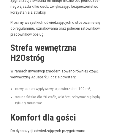
Syg­nal­iza­c­ja świ­etl­na elimin­u­je możli­wość jed­noczes­
nego zjaz­du kilku osób, zwięk­sza­jąc bez­pieczeńst­wo
korzys­ta­nia z atrakcji.
Prosimy wszys­t­kich odwiedza­ją­cych o stosowanie się
do reg­u­laminu, oznakowa­nia oraz pole­ceń ratown­ików i
pra­cown­ików obsługi.
Strefa wewnętrzna
H2Ostróg
W ramach inwest­y­cji zmod­ern­i­zowano również część
wewnętrzną Aqua­parku, gdzie powstały:
nowy basen wypły­wowy o powierzch­ni 100 m²,
sauna fińs­ka dla 20 osób, w której odby­wać się będą
rytu­ały saunowe.
Komfort dla gości
Do dys­pozy­cji odwiedza­ją­cych przygotowano: