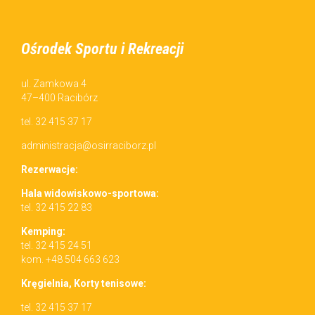
Ośrodek Sportu i Rekreacji
ul. Zamkowa 4
47–400 Racibórz
tel. 32 415 37 17
administracja@osirraciborz.pl
Rez­erwac­je:
Hala wid­owiskowo-sportowa:
tel. 32 415 22 83
Kemp­ing:
tel. 32 415 24 51
kom. +48 504 663 623
Kręgiel­nia, Korty tenisowe:
tel. 32 415 37 17