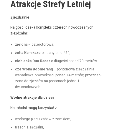
Atrakcje Strefy Letniej
Zjeżdżal­nie
Na goś­ci czeka kom­pleks czterech nowoczes­nych
zjeżdżalni:
zielona
– czterotorowa,
żół­ta Kamikaze
o nachyle­niu 45°,
niebies­ka Duo Rac­er
o dłu­goś­ci pon­ad 70 metrów,
czer­wona Boomerang
– pontonowa zjeżdżal­nia
wahadłowa o wysokoś­ci pon­ad 14 metrów, przez­nac­
zona do zjazdów na pon­tonach jed­no- i
dwuosobowych.
Wodne atrakc­je dla dzieci
Najmłod­si mogą korzys­tać z:
wod­nego placu zabaw z zamkiem,
trzech zjeżdżal­ni,