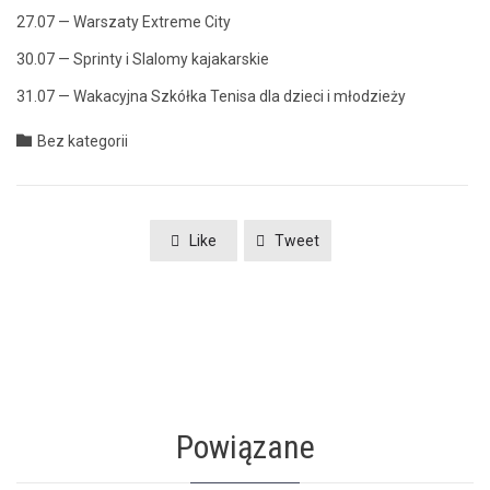
27.07 — Warszaty Extreme City
30.07 — Sprinty i Slalomy kajakarskie
31.07 — Waka­cyj­na Szkół­ka Tenisa dla dzieci i młodzieży
Category

Bez kategorii
Like
Tweet
Powiązane