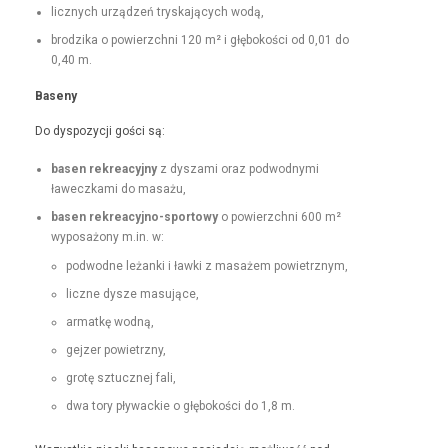
licznych urządzeń tryska­ją­cych wodą,
brodzi­ka o powierzch­ni 120 m² i głębokoś­ci od 0,01 do
0,40 m.
Base­ny
Do dys­pozy­cji goś­ci są:
basen rekrea­cyjny
z dysza­mi oraz pod­wod­ny­mi
ławeczka­mi do masażu,
basen rekrea­cyjno-sportowy
o powierzch­ni 600 m²
wyposażony m.in. w:
pod­wodne leżan­ki i ław­ki z masażem powietrznym,
liczne dysze masujące,
armatkę wod­ną,
gejz­er powietrzny,
grotę sztucznej fali,
dwa tory pływack­ie o głębokoś­ci do 1,8 m.