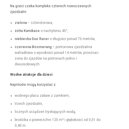
Na goś­ci czeka kom­pleks czterech nowoczes­nych
zjeżdżalni:
zielona
– czterotorowa,
żół­ta Kamikaze
o nachyle­niu 45°,
niebies­ka Duo Rac­er
o dłu­goś­ci pon­ad 70 metrów,
czer­wona Boomerang
– pontonowa zjeżdżal­nia
wahadłowa o wysokoś­ci pon­ad 14 metrów, przez­nac­
zona do zjazdów na pon­tonach jed­no- i
dwuosobowych.
Wodne atrakc­je dla dzieci
Najmłod­si mogą korzys­tać z:
wod­nego placu zabaw z zamkiem,
trzech zjeżdżal­ni,
licznych urządzeń tryska­ją­cych wodą,
brodzi­ka o powierzch­ni 120 m² i głębokoś­ci od 0,01 do
0,40 m.