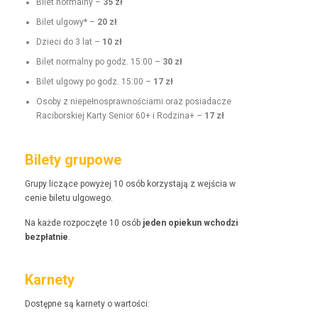
Bilet nor­mal­ny –
35 zł
Bilet ulgo­wy* –
20 zł
Dzieci do 3 lat –
10 zł
Bilet nor­mal­ny po godz. 15:00 –
30 zł
Bilet ulgo­wy po godz. 15:00 –
17 zł
Oso­by z niepełnosprawnoś­ci­a­mi oraz posi­adacze
Raci­borskiej Kar­ty Senior 60+ i Rodz­i­na+ –
17 zł
Bilety grupowe
Grupy liczące powyżej 10 osób korzys­ta­ją z wejś­cia w
cenie bile­tu ulgowego.
Na każde rozpoczęte 10 osób
jeden opiekun wchodzi
bezpłat­nie
.
Karnety
Dostęp­ne są kar­ne­ty o wartości: