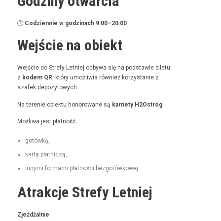
Godziny otwarcia
🕘
Codzi­en­nie w godz­i­nach 9:00–20:00
Wejście na obiekt
Wejś­cie do Stre­fy Let­niej odby­wa się na pod­staw­ie bile­tu
z
kodem QR
, który umożli­wia również korzys­tanie z
szafek depozytowych.
Na tere­nie obiek­tu hon­orowane są
kar­ne­ty H2Ostróg
.
Możli­wa jest płatność:
gotówką,
kartą płat­niczą,
inny­mi for­ma­mi płat­noś­ci bezgotówkowej.
Atrakcje Strefy Letniej
Zjeżdżal­nie