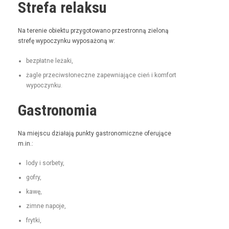
Strefa relaksu
Na tere­nie obiek­tu przy­go­towano prze­stron­ną zieloną
stre­fę wypoczynku wyposażoną w:
bezpłatne leża­ki,
żagle prze­ci­wsłoneczne zapew­ni­a­jące cień i kom­fort
wypoczynku.
Gastronomia
Na miejs­cu dzi­ała­ją punk­ty gas­tro­nom­iczne ofer­u­jące
m.in.:
lody i sorbety,
gofry,
kawę,
zimne napo­je,
fry­t­ki,