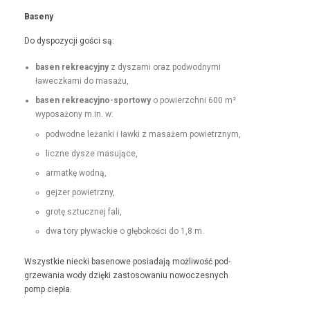
Base­ny
Do dys­pozy­cji goś­ci są:
basen rekrea­cyjny
z dysza­mi oraz pod­wod­ny­mi
ławeczka­mi do masażu,
basen rekrea­cyjno-sportowy
o powierzch­ni 600 m²
wyposażony m.in. w:
pod­wodne leżan­ki i ław­ki z masażem powietrznym,
liczne dysze masujące,
armatkę wod­ną,
gejz­er powietrzny,
grotę sztucznej fali,
dwa tory pływack­ie o głębokoś­ci do 1,8 m.
Wszys­tkie niec­ki basenowe posi­ada­ją możli­wość pod­
grze­wa­nia wody dzię­ki zas­tosowa­niu nowoczes­nych
pomp ciepła.