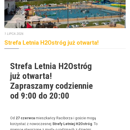
1 LIPCA 2026
Strefa Letnia H2Ostróg już otwarta!
Strefa Letnia H2Ostróg
już otwarta!
Zapraszamy codziennie
od 9:00 do 20:00
Od
27 czer­w­ca
mieszkań­cy Raci­borza i goś­cie mogą
korzys­tać z nowoczes­nej
Stre­fy Let­niej H2Ostróg
. To
miejsce stwor­zone z myślą o rodz­i­nach z dzieć­mi,