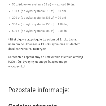
50 zł (do wyko­rzys­ta­nia 55 zł) – ważność 30 dni,
100 zł (do wyko­rzys­ta­nia 115 zł) – 60 dni,
200 zł (do wyko­rzys­ta­nia 235 zł) – 90 dni,
300 zł (do wyko­rzys­ta­nia 355 zł) – 180 dni,
500 zł (do wyko­rzys­ta­nia 600 zł) – 360 dni.
* Bilet ulgo­wy przysługu­je dzieciom od 3. roku życia,
uczniom do ukończenia 19. roku życia oraz stu­den­tom
do ukończenia 26. roku życia.
Serdecznie zaprasza­my do korzys­ta­nia z let­nich atrakcji
H2Ostróg i życzymy udanego, bez­piecznego
wypoczynku!
Pozostałe informacje: