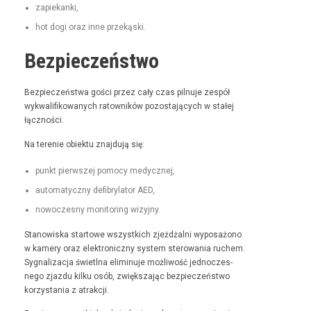
zapiekan­ki,
hot dogi oraz inne przekąski.
Bezpieczeństwo
Bez­pieczeńst­wa goś­ci przez cały czas pil­nu­je zespół
wyk­wal­i­fikowanych ratown­ików pozosta­ją­cych w stałej
łączności.
Na tere­nie obiek­tu zna­j­du­ją się:
punkt pier­wszej pomo­cy medycznej,
automaty­czny defi­bry­la­tor AED,
nowoczes­ny mon­i­tor­ing wizyjny.
Stanowiska star­towe wszys­t­kich zjeżdżal­ni wyposażono
w kamery oraz elek­tron­iczny sys­tem sterowa­nia ruchem.
Syg­nal­iza­c­ja świ­etl­na elimin­u­je możli­wość jed­noczes­
nego zjaz­du kilku osób, zwięk­sza­jąc bez­pieczeńst­wo
korzys­ta­nia z atrakcji.