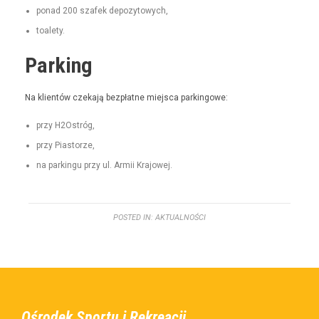
pon­ad 200 szafek depozytowych,
toale­ty.
Parking
Na klien­tów czeka­ją bezpłatne miejs­ca parkingowe:
przy H2Ostróg,
przy Pias­torze,
na parkingu przy ul. Armii Krajowej.
POSTED IN:
AKTUALNOŚCI
Ośrodek Sportu i Rekreacji