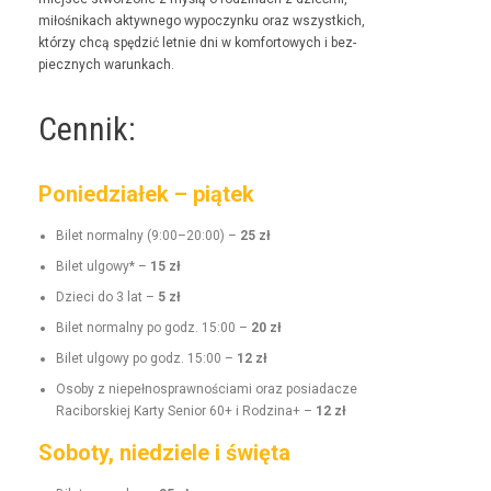
miłośnikach akty­wnego wypoczynku oraz wszys­t­kich,
którzy chcą spędz­ić let­nie dni w kom­for­towych i bez­
piecznych warunkach.
Cennik:
Poniedziałek – piątek
Bilet nor­mal­ny (9:00–20:00) –
25 zł
Bilet ulgo­wy* –
15 zł
Dzieci do 3 lat –
5 zł
Bilet nor­mal­ny po godz. 15:00 –
20 zł
Bilet ulgo­wy po godz. 15:00 –
12 zł
Oso­by z niepełnosprawnoś­ci­a­mi oraz posi­adacze
Raci­borskiej Kar­ty Senior 60+ i Rodz­i­na+ –
12 zł
Soboty, niedziele i święta