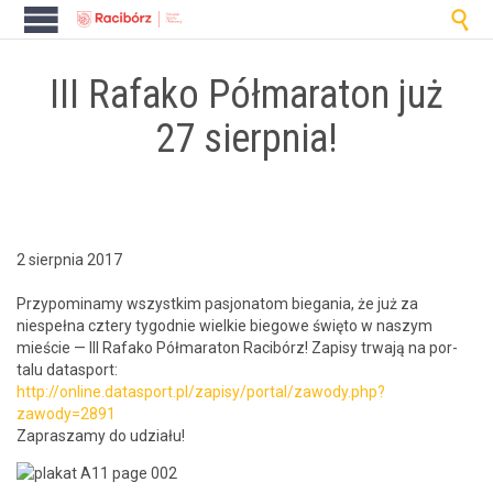

III Rafako Półmaraton już
27 sierpnia!
2 sierpnia 2017
Przy­pom­i­namy wszys­tkim pasjonatom bie­ga­nia, że już za
niespeł­na cztery tygod­nie wielkie biegowe świę­to w naszym
mieś­cie — III Rafako Pół­mara­ton Racibórz! Zapisy trwa­ją na por­
talu datas­port:
http://online.datasport.pl/zapisy/portal/zawody.php?
zawody=2891
Zaprasza­my do udziału!