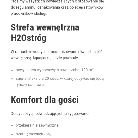
Prosimy wszys­t­kich odwiedza­ją­cych o stosowanie się
do reg­u­laminu, oznakowa­nia oraz pole­ceń ratown­ików i
pra­cown­ików obsługi.
Strefa wewnętrzna
H2Ostróg
W ramach inwest­y­cji zmod­ern­i­zowano również część
wewnętrzną Aqua­parku, gdzie powstały:
nowy basen wypły­wowy o powierzch­ni 100 m²,
sauna fińs­ka dla 20 osób, w której odby­wać się będą
rytu­ały saunowe.
Komfort dla gości
Do dys­pozy­cji odwiedza­ją­cych przygotowano:
prze­bier­al­nie zewnętrzne,
szat­nię wewnętrzną,