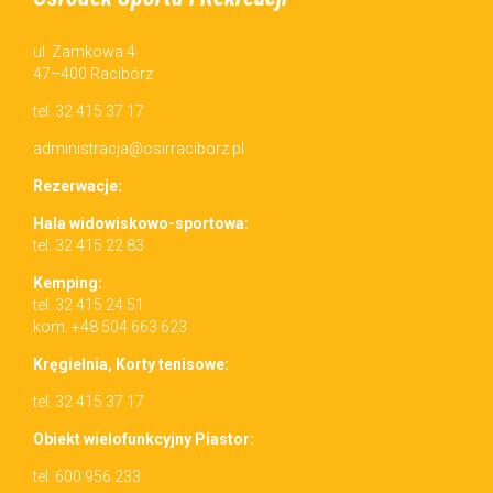
ul. Zamkowa 4
47–400 Racibórz
tel. 32 415 37 17
administracja@osirraciborz.pl
Rez­erwac­je:
Hala wid­owiskowo-sportowa:
tel. 32 415 22 83
Kemp­ing:
tel. 32 415 24 51
kom. +48 504 663 623
Kręgiel­nia, Korty tenisowe:
tel. 32 415 37 17
Obiekt wielo­funkcyjny Piastor:
tel. 600 956 233