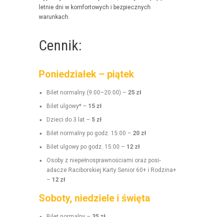
let­nie dni w kom­for­towych i bez­piecznych
warunkach.
Cennik:
Poniedziałek – piątek
Bilet nor­mal­ny (9:00–20:00) –
25 zł
Bilet ulgo­wy* –
15 zł
Dzieci do 3 lat –
5 zł
Bilet nor­mal­ny po godz. 15:00 –
20 zł
Bilet ulgo­wy po godz. 15:00 –
12 zł
Oso­by z niepełnosprawnoś­ci­a­mi oraz posi­
adacze Raci­borskiej Kar­ty Senior 60+ i Rodz­i­na+
–
12 zł
Soboty, niedziele i święta
Bilet nor­mal­ny –
35 zł