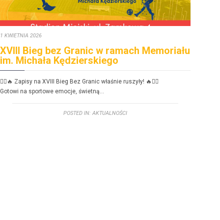
1 KWIETNIA 2026
30 ST
XVIII Bieg bez Granic w ramach Memoriału
FE
im. Michała Kędzierskiego
dzi
🏃‍♂️🔥 Zapisy na XVIII Bieg Bez Granic właśnie ruszyły! 🔥🏃‍♀️
FERIE
Gotowi na sportowe emoc­je, świetną…
Zbliż
POSTED IN:
AKTUALNOŚCI