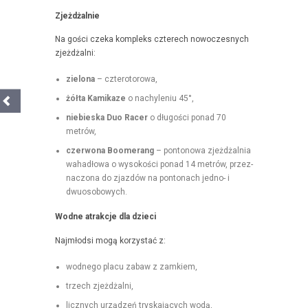
Zjeżdżal­nie
Na goś­ci czeka kom­pleks czterech nowoczes­nych
zjeżdżalni:
zielona
– czterotorowa,
żół­ta Kamikaze
o nachyle­niu 45°,
niebies­ka Duo Rac­er
o dłu­goś­ci pon­ad 70
metrów,
czer­wona Boomerang
– pontonowa zjeżdżal­nia
wahadłowa o wysokoś­ci pon­ad 14 metrów, przez­
nac­zona do zjazdów na pon­tonach jed­no- i
dwuosobowych.
Wodne atrakc­je dla dzieci
Najmłod­si mogą korzys­tać z:
wod­nego placu zabaw z zamkiem,
trzech zjeżdżal­ni,
licznych urządzeń tryska­ją­cych wodą,