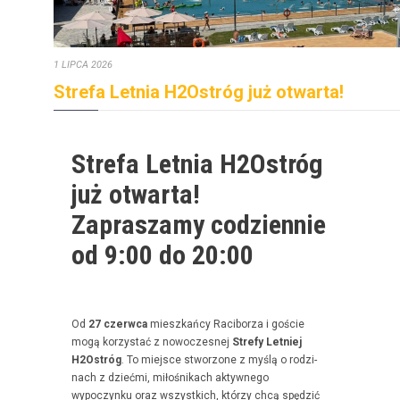
1 LIPCA 2026
Strefa Letnia H2Ostróg już otwarta!
Strefa Letnia H2Ostróg
już otwarta!
Zapraszamy codziennie
od 9:00 do 20:00
Od
27 czer­w­ca
mieszkań­cy Raci­borza i goś­cie
mogą korzys­tać z nowoczes­nej
Stre­fy Let­niej
H2Ostróg
. To miejsce stwor­zone z myślą o rodz­i­
nach z dzieć­mi, miłośnikach akty­wnego
wypoczynku oraz wszys­t­kich, którzy chcą spędz­ić