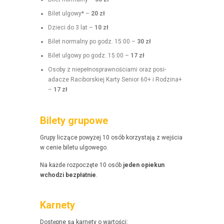
Bilet ulgo­wy* –
20 zł
Dzieci do 3 lat –
10 zł
Bilet nor­mal­ny po godz. 15:00 –
30 zł
Bilet ulgo­wy po godz. 15:00 –
17 zł
Oso­by z niepełnosprawnoś­ci­a­mi oraz posi­
adacze Raci­borskiej Kar­ty Senior 60+ i Rodz­i­na+
–
17 zł
Bilety grupowe
Grupy liczące powyżej 10 osób korzys­ta­ją z wejś­cia
w cenie bile­tu ulgowego.
Na każde rozpoczęte 10 osób
jeden opiekun
wchodzi bezpłat­nie
.
Karnety
Dostęp­ne są kar­ne­ty o wartości: