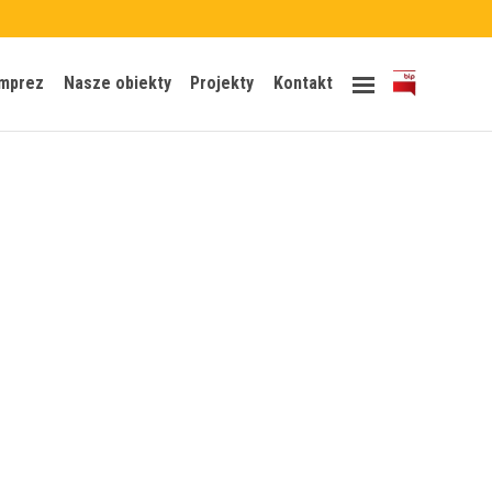
Skip
imprez
Nasze obiekty
Projekty
Kontakt
to
content