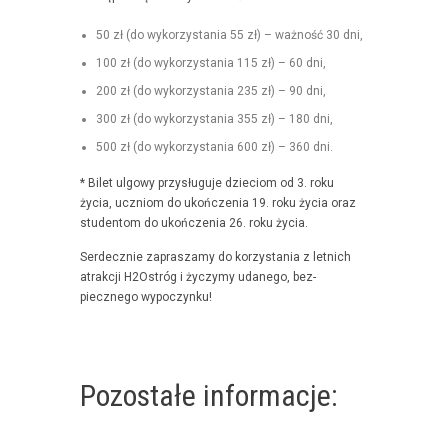
50 zł (do wyko­rzys­ta­nia 55 zł) – ważność 30 dni,
100 zł (do wyko­rzys­ta­nia 115 zł) – 60 dni,
200 zł (do wyko­rzys­ta­nia 235 zł) – 90 dni,
300 zł (do wyko­rzys­ta­nia 355 zł) – 180 dni,
500 zł (do wyko­rzys­ta­nia 600 zł) – 360 dni.
* Bilet ulgo­wy przysługu­je dzieciom od 3. roku
życia, uczniom do ukończenia 19. roku życia oraz
stu­den­tom do ukończenia 26. roku życia.
Serdecznie zaprasza­my do korzys­ta­nia z let­nich
atrakcji H2Ostróg i życzymy udanego, bez­
piecznego wypoczynku!
Pozostałe informacje: