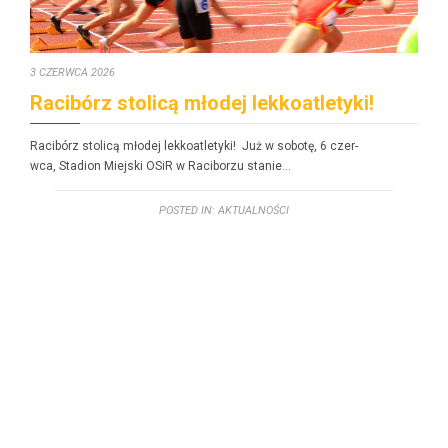
3 CZERWCA 2026
Racibórz stolicą młodej lekkoatletyki!
Racibórz stolicą młodej lekkoatle­ty­ki! Już w sobotę, 6 czer­
w­ca, Sta­dion Miejs­ki OSiR w Raci­borzu stanie…
POSTED IN:
AKTUALNOŚCI