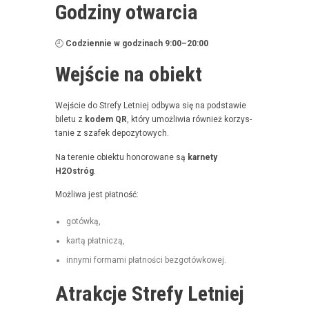
Godziny otwarcia
🕘
Codzi­en­nie w godz­i­nach 9:00–20:00
Wejście na obiekt
Wejś­cie do Stre­fy Let­niej odby­wa się na pod­staw­ie
bile­tu z
kodem QR
, który umożli­wia również korzys­
tanie z szafek depozytowych.
Na tere­nie obiek­tu hon­orowane są
kar­ne­ty
H2Ostróg
.
Możli­wa jest płatność:
gotówką,
kartą płat­niczą,
inny­mi for­ma­mi płat­noś­ci bezgotówkowej.
Atrakcje Strefy Letniej