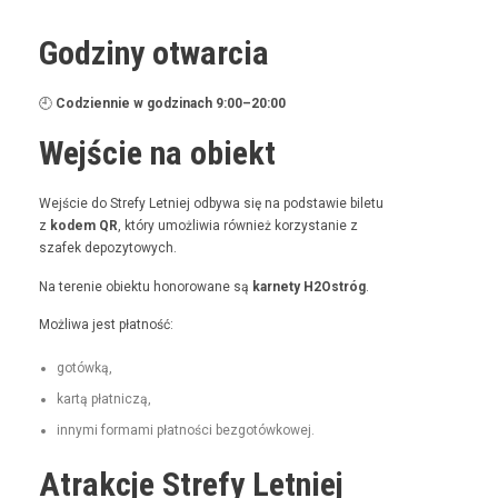
Godziny otwarcia
🕘
Codzi­en­nie w godz­i­nach 9:00–20:00
Wejście na obiekt
Wejś­cie do Stre­fy Let­niej odby­wa się na pod­staw­ie bile­tu
z
kodem QR
, który umożli­wia również korzys­tanie z
szafek depozytowych.
Na tere­nie obiek­tu hon­orowane są
kar­ne­ty H2Ostróg
.
Możli­wa jest płatność:
gotówką,
kartą płat­niczą,
inny­mi for­ma­mi płat­noś­ci bezgotówkowej.
Atrakcje Strefy Letniej