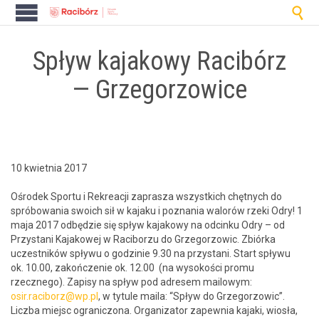

Spływ kajakowy Racibórz
— Grzegorzowice
10 kwietnia 2017
Ośrodek Sportu i Rekreacji zaprasza wszys­t­kich chęt­nych do
spróbowa­nia swoich sił w kajaku i poz­na­nia walorów rze­ki Odry! 1
maja 2017 odbędzie się spływ kajakowy na odcinku Odry – od
Przys­tani Kajakowej w Raci­borzu do Grze­gor­zow­ic. Zbiór­ka
uczest­ników spły­wu o godzinie 9.30 na przys­tani. Start spły­wu
ok. 10.00, zakończe­nie ok. 12.00 (na wysokoś­ci pro­mu
rzecznego). Zapisy na spływ pod adresem mailowym:
osir.raciborz@wp.pl
, w tytule maila: “Spływ do Grze­gor­zow­ic”.
Licz­ba miejsc ogranic­zona. Orga­ni­za­tor zapew­nia kaja­ki, wiosła,