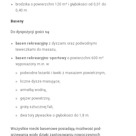
brodzi­ka o powierzch­ni 120 m² i głębokoś­ci od 0,01 do
0,40 m.
Base­ny
Do dys­pozy­cji goś­ci są:
basen rekrea­cyjny
z dysza­mi oraz pod­wod­ny­mi
ławeczka­mi do masażu,
basen rekrea­cyjno-sportowy
o powierzch­ni 600 m²
wyposażony m.in. w:
pod­wodne leżan­ki i ław­ki z masażem powietrznym,
liczne dysze masujące,
armatkę wod­ną,
gejz­er powietrzny,
grotę sztucznej fali,
dwa tory pływack­ie o głębokoś­ci do 1,8 m.
Wszys­tkie niec­ki basenowe posi­ada­ją możli­wość pod­
grze­wa­nia wody dzię­ki zas­tosowa­niu nowoczes­nych