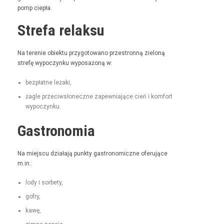
pomp ciepła.
Strefa relaksu
Na tere­nie obiek­tu przy­go­towano prze­stron­ną zieloną
stre­fę wypoczynku wyposażoną w:
bezpłatne leża­ki,
żagle prze­ci­wsłoneczne zapew­ni­a­jące cień i kom­fort
wypoczynku.
Gastronomia
Na miejs­cu dzi­ała­ją punk­ty gas­tro­nom­iczne ofer­u­jące
m.in.:
lody i sorbety,
gofry,
kawę,