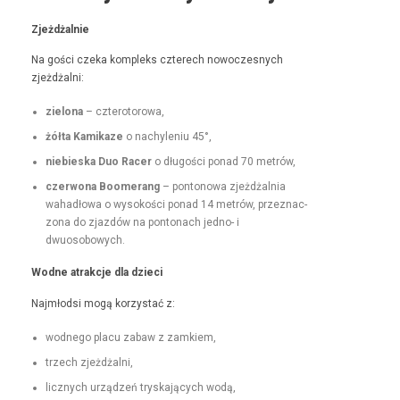
Zjeżdżal­nie
Na goś­ci czeka kom­pleks czterech nowoczes­nych
zjeżdżalni:
zielona
– czterotorowa,
żół­ta Kamikaze
o nachyle­niu 45°,
niebies­ka Duo Rac­er
o dłu­goś­ci pon­ad 70 metrów,
czer­wona Boomerang
– pontonowa zjeżdżal­nia
wahadłowa o wysokoś­ci pon­ad 14 metrów, przez­nac­
zona do zjazdów na pon­tonach jed­no- i
dwuosobowych.
Wodne atrakc­je dla dzieci
Najmłod­si mogą korzys­tać z:
wod­nego placu zabaw z zamkiem,
trzech zjeżdżal­ni,
licznych urządzeń tryska­ją­cych wodą,