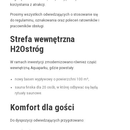
korzys­ta­nia z atrakcji.
Prosimy wszys­t­kich odwiedza­ją­cych o stosowanie się
do reg­u­laminu, oznakowa­nia oraz pole­ceń ratown­ików i
pra­cown­ików obsługi.
Strefa wewnętrzna
H2Ostróg
W ramach inwest­y­cji zmod­ern­i­zowano również część
wewnętrzną Aqua­parku, gdzie powstały:
nowy basen wypły­wowy o powierzch­ni 100 m²,
sauna fińs­ka dla 20 osób, w której odby­wać się będą
rytu­ały saunowe.
Komfort dla gości
Do dys­pozy­cji odwiedza­ją­cych przygotowano: