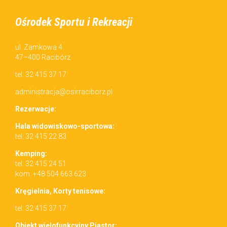
Ośrodek Sportu i Rekreacji
ul. Zamkowa 4
47–400 Racibórz
tel. 32 415 37 17
administracja@osirraciborz.pl
Rez­erwac­je:
Hala wid­owiskowo-sportowa:
tel. 32 415 22 83
Kemp­ing:
tel. 32 415 24 51
kom. +48 504 663 623
Kręgiel­nia, Korty tenisowe:
tel. 32 415 37 17
Obiekt wielo­funkcyjny Piastor: