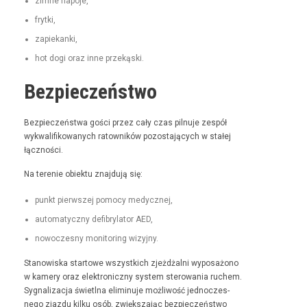
zimne napo­je,
fry­t­ki,
zapiekan­ki,
hot dogi oraz inne przekąski.
Bezpieczeństwo
Bez­pieczeńst­wa goś­ci przez cały czas pil­nu­je zespół
wyk­wal­i­fikowanych ratown­ików pozosta­ją­cych w stałej
łączności.
Na tere­nie obiek­tu zna­j­du­ją się:
punkt pier­wszej pomo­cy medycznej,
automaty­czny defi­bry­la­tor AED,
nowoczes­ny mon­i­tor­ing wizyjny.
Stanowiska star­towe wszys­t­kich zjeżdżal­ni wyposażono
w kamery oraz elek­tron­iczny sys­tem sterowa­nia ruchem.
Syg­nal­iza­c­ja świ­etl­na elimin­u­je możli­wość jed­noczes­
nego zjaz­du kilku osób, zwięk­sza­jąc bez­pieczeńst­wo