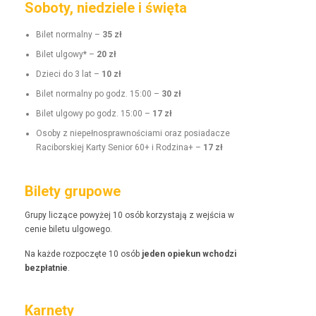
Soboty, niedziele i święta
Bilet nor­mal­ny –
35 zł
Bilet ulgo­wy* –
20 zł
Dzieci do 3 lat –
10 zł
Bilet nor­mal­ny po godz. 15:00 –
30 zł
Bilet ulgo­wy po godz. 15:00 –
17 zł
Oso­by z niepełnosprawnoś­ci­a­mi oraz posi­adacze
Raci­borskiej Kar­ty Senior 60+ i Rodz­i­na+ –
17 zł
Bilety grupowe
Grupy liczące powyżej 10 osób korzys­ta­ją z wejś­cia w
cenie bile­tu ulgowego.
Na każde rozpoczęte 10 osób
jeden opiekun wchodzi
bezpłat­nie
.
Karnety