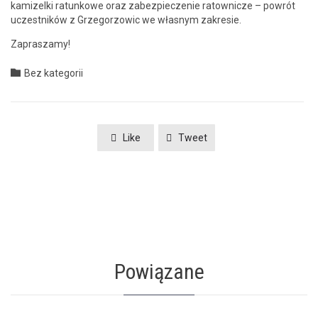
kamizel­ki ratunkowe oraz zabez­piecze­nie ratown­icze – powrót
uczest­ników z Grze­gor­zow­ic we włas­nym zakresie.
Zaprasza­my!
Category

Bez kategorii
Like
Tweet
Powiązane