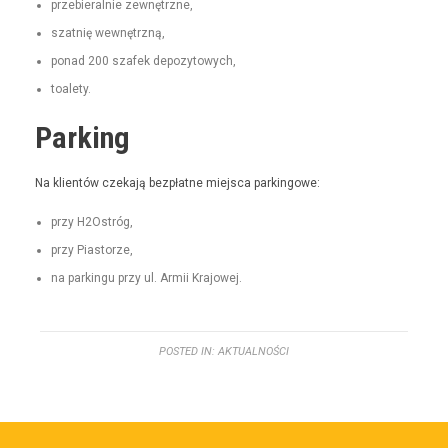
prze­bier­al­nie zewnętrzne,
szat­nię wewnętrzną,
pon­ad 200 szafek depozytowych,
toale­ty.
Parking
Na klien­tów czeka­ją bezpłatne miejs­ca parkingowe:
przy H2Ostróg,
przy Pias­torze,
na parkingu przy ul. Armii Krajowej.
POSTED IN:
AKTUALNOŚCI