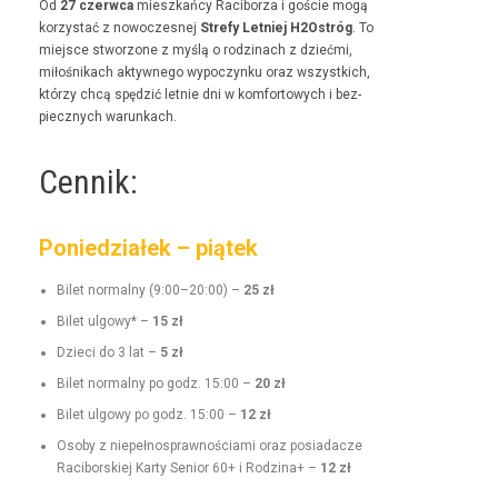
Od
27 czer­w­ca
mieszkań­cy Raci­borza i goś­cie mogą
korzys­tać z nowoczes­nej
Stre­fy Let­niej H2Ostróg
. To
miejsce stwor­zone z myślą o rodz­i­nach z dzieć­mi,
miłośnikach akty­wnego wypoczynku oraz wszys­t­kich,
którzy chcą spędz­ić let­nie dni w kom­for­towych i bez­
piecznych warunkach.
Cennik:
Poniedziałek – piątek
Bilet nor­mal­ny (9:00–20:00) –
25 zł
Bilet ulgo­wy* –
15 zł
Dzieci do 3 lat –
5 zł
Bilet nor­mal­ny po godz. 15:00 –
20 zł
Bilet ulgo­wy po godz. 15:00 –
12 zł
Oso­by z niepełnosprawnoś­ci­a­mi oraz posi­adacze
Raci­borskiej Kar­ty Senior 60+ i Rodz­i­na+ –
12 zł