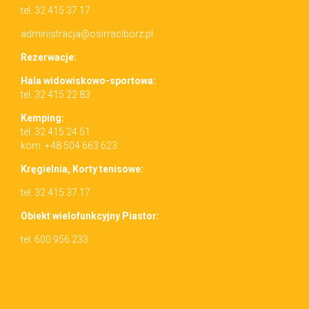
tel. 32 415 37 17
administracja@osirraciborz.pl
Rez­erwac­je:
Hala wid­owiskowo-sportowa:
tel. 32 415 22 83
Kemp­ing:
tel. 32 415 24 51
kom. +48 504 663 623
Kręgiel­nia, Korty tenisowe:
tel. 32 415 37 17
Obiekt wielo­funkcyjny Piastor:
tel. 600 956 233