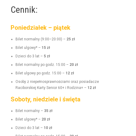
Cennik:
Poniedziałek – piątek
Bilet nor­mal­ny (9:00–20:00) –
25 zł
Bilet ulgo­wy* –
15 zł
Dzieci do 3 lat –
5 zł
Bilet nor­mal­ny po godz. 15:00 –
20 zł
Bilet ulgo­wy po godz. 15:00 –
12 zł
Oso­by z niepełnosprawnoś­ci­a­mi oraz posi­adacze
Raci­borskiej Kar­ty Senior 60+ i Rodz­i­na+ –
12 zł
Soboty, niedziele i święta
Bilet nor­mal­ny –
35 zł
Bilet ulgo­wy* –
20 zł
Dzieci do 3 lat –
10 zł