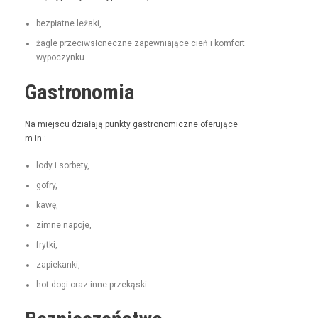
bezpłatne leża­ki,
żagle prze­ci­wsłoneczne zapew­ni­a­jące cień i kom­fort
wypoczynku.
Gastronomia
Na miejs­cu dzi­ała­ją punk­ty gas­tro­nom­iczne ofer­u­jące
m.in.:
lody i sorbety,
gofry,
kawę,
zimne napo­je,
fry­t­ki,
zapiekan­ki,
hot dogi oraz inne przekąski.