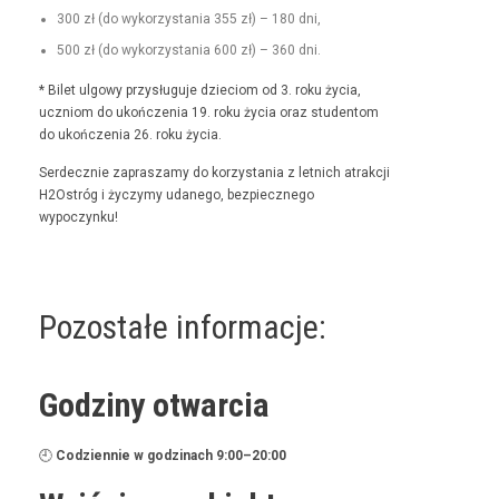
300 zł (do wyko­rzys­ta­nia 355 zł) – 180 dni,
500 zł (do wyko­rzys­ta­nia 600 zł) – 360 dni.
* Bilet ulgo­wy przysługu­je dzieciom od 3. roku życia,
uczniom do ukończenia 19. roku życia oraz stu­den­tom
do ukończenia 26. roku życia.
Serdecznie zaprasza­my do korzys­ta­nia z let­nich atrakcji
H2Ostróg i życzymy udanego, bez­piecznego
wypoczynku!
Pozostałe informacje:
Godziny otwarcia
🕘
Codzi­en­nie w godz­i­nach 9:00–20:00