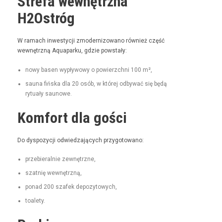
Strefa wewnętrzna
H2Ostróg
W ramach inwest­y­cji zmod­ern­i­zowano również część
wewnętrzną Aqua­parku, gdzie powstały:
nowy basen wypły­wowy o powierzch­ni 100 m²,
sauna fińs­ka dla 20 osób, w której odby­wać się będą
rytu­ały saunowe.
Komfort dla gości
Do dys­pozy­cji odwiedza­ją­cych przygotowano:
prze­bier­al­nie zewnętrzne,
szat­nię wewnętrzną,
pon­ad 200 szafek depozytowych,
toale­ty.