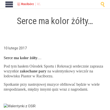

Serce ma kolor żółty…
10 lutego 2017
Serce ma kolor żół­ty
…
Pod tym hasłem Ośrodek Sportu i Rekreacji serdecznie zaprasza
wszys­tkie
zakochane pary
na walen­tynkowy wieczór na
lodowisku Pias­tor w Raciborzu.
Spotkanie przy nas­tro­jowej muzyce obfi­tować będzie w wiele
niespodzianek, między inny­mi quiz wraz z nagrodami.