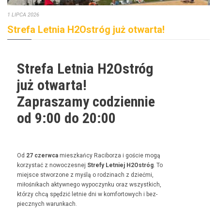
1 LIPCA 2026
Strefa Letnia H2Ostróg już otwarta!
Strefa Letnia H2Ostróg
już otwarta!
Zapraszamy codziennie
od 9:00 do 20:00
Od
27 czer­w­ca
mieszkań­cy Raci­borza i goś­cie mogą
korzys­tać z nowoczes­nej
Stre­fy Let­niej H2Ostróg
. To
miejsce stwor­zone z myślą o rodz­i­nach z dzieć­mi,
miłośnikach akty­wnego wypoczynku oraz wszys­t­kich,
którzy chcą spędz­ić let­nie dni w kom­for­towych i bez­
piecznych warunkach.