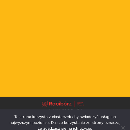
© 2022
OSiR Racibórz
Ta strona korzysta z ciasteczek aby świadczyć usługi na
↑
najwyższym poziomie. Dalsze korzystanie ze strony oznacza,
że zgadzasz się na ich użycie.