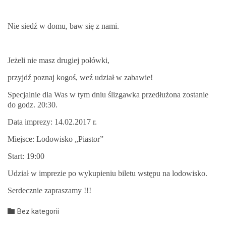
Nie siedź w domu, baw się z nami.
Jeżeli nie masz drugiej połówki,
przyjdź poz­naj kogoś, weź udzi­ał w zabawie!
Spec­jal­nie dla Was w tym dniu śliz­gawka przedłużona zostanie
do godz. 20:30.
Data imprezy: 14.02.2017 r.
Miejsce: Lodowisko „Pias­tor”
Start: 19:00
Udzi­ał w imprezie po wykupi­e­niu bile­tu wstępu na lodowisko.
Serdecznie zaprasza­my !!!
Category

Bez kategorii