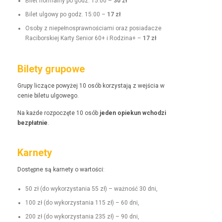
Bilet nor­mal­ny po godz. 15:00 –
30 zł
Bilet ulgo­wy po godz. 15:00 –
17 zł
Oso­by z niepełnosprawnoś­ci­a­mi oraz posi­adacze
Raci­borskiej Kar­ty Senior 60+ i Rodz­i­na+ –
17 zł
Bilety grupowe
Grupy liczące powyżej 10 osób korzys­ta­ją z wejś­cia w
cenie bile­tu ulgowego.
Na każde rozpoczęte 10 osób
jeden opiekun wchodzi
bezpłat­nie
.
Karnety
Dostęp­ne są kar­ne­ty o wartości:
50 zł (do wyko­rzys­ta­nia 55 zł) – ważność 30 dni,
100 zł (do wyko­rzys­ta­nia 115 zł) – 60 dni,
200 zł (do wyko­rzys­ta­nia 235 zł) – 90 dni,