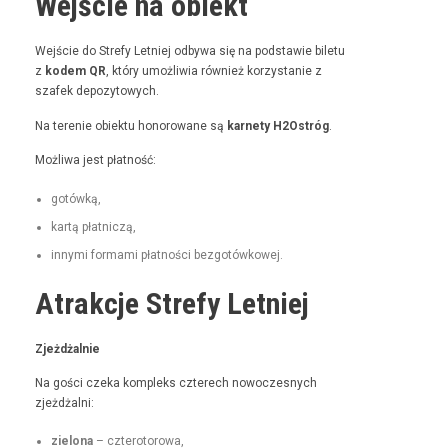
Wejście na obiekt
Wejś­cie do Stre­fy Let­niej odby­wa się na pod­staw­ie bile­tu
z
kodem QR
, który umożli­wia również korzys­tanie z
szafek depozytowych.
Na tere­nie obiek­tu hon­orowane są
kar­ne­ty H2Ostróg
.
Możli­wa jest płatność:
gotówką,
kartą płat­niczą,
inny­mi for­ma­mi płat­noś­ci bezgotówkowej.
Atrakcje Strefy Letniej
Zjeżdżal­nie
Na goś­ci czeka kom­pleks czterech nowoczes­nych
zjeżdżalni:
zielona
– czterotorowa,