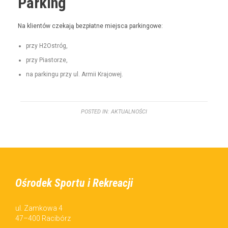
Parking
Na klien­tów czeka­ją bezpłatne miejs­ca parkingowe:
przy H2Ostróg,
przy Pias­torze,
na parkingu przy ul. Armii Krajowej.
POSTED IN:
AKTUALNOŚCI
Ośrodek Sportu i Rekreacji
ul. Zamkowa 4
47–400 Racibórz