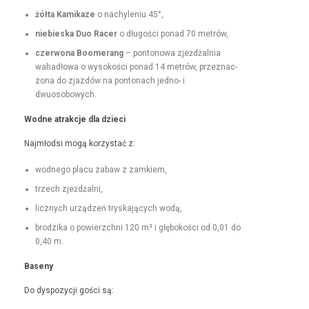
żół­ta Kamikaze
o nachyle­niu 45°,
niebies­ka Duo Rac­er
o dłu­goś­ci pon­ad 70 metrów,
czer­wona Boomerang
– pontonowa zjeżdżal­nia
wahadłowa o wysokoś­ci pon­ad 14 metrów, przez­nac­
zona do zjazdów na pon­tonach jed­no- i
dwuosobowych.
Wodne atrakc­je dla dzieci
Najmłod­si mogą korzys­tać z:
wod­nego placu zabaw z zamkiem,
trzech zjeżdżal­ni,
licznych urządzeń tryska­ją­cych wodą,
brodzi­ka o powierzch­ni 120 m² i głębokoś­ci od 0,01 do
0,40 m.
Base­ny
Do dys­pozy­cji goś­ci są: