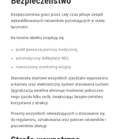
Bezpieczeństwo
Bez­pieczeńst­wa goś­ci przez cały czas pil­nu­je zespół
wyk­wal­i­fikowanych ratown­ików pozosta­ją­cych w stałej
łączności.
Na tere­nie obiek­tu zna­j­du­ją się:
punkt pier­wszej pomo­cy medycznej,
automaty­czny defi­bry­la­tor AED,
nowoczes­ny mon­i­tor­ing wizyjny.
Stanowiska star­towe wszys­t­kich zjeżdżal­ni wyposażono
w kamery oraz elek­tron­iczny sys­tem sterowa­nia ruchem.
Syg­nal­iza­c­ja świ­etl­na elimin­u­je możli­wość jed­noczes­
nego zjaz­du kilku osób, zwięk­sza­jąc bez­pieczeńst­wo
korzys­ta­nia z atrakcji.
Prosimy wszys­t­kich odwiedza­ją­cych o stosowanie się
do reg­u­laminu, oznakowa­nia oraz pole­ceń ratown­ików i
pra­cown­ików obsługi.