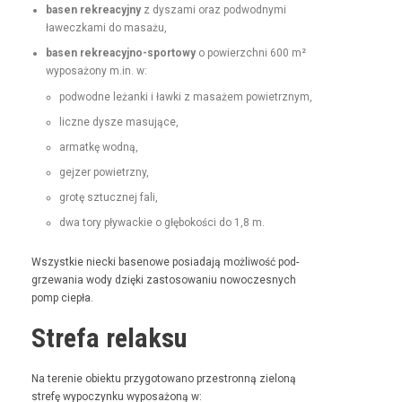
basen rekrea­cyjny
z dysza­mi oraz pod­wod­ny­mi
ławeczka­mi do masażu,
basen rekrea­cyjno-sportowy
o powierzch­ni 600 m²
wyposażony m.in. w:
pod­wodne leżan­ki i ław­ki z masażem powietrznym,
liczne dysze masujące,
armatkę wod­ną,
gejz­er powietrzny,
grotę sztucznej fali,
dwa tory pływack­ie o głębokoś­ci do 1,8 m.
Wszys­tkie niec­ki basenowe posi­ada­ją możli­wość pod­
grze­wa­nia wody dzię­ki zas­tosowa­niu nowoczes­nych
pomp ciepła.
Strefa relaksu
Na tere­nie obiek­tu przy­go­towano prze­stron­ną zieloną
stre­fę wypoczynku wyposażoną w: