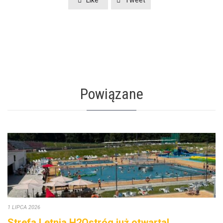
Like
Tweet
Powiązane
1 LIPCA 2026
Strefa Letnia H2Ostróg już otwarta!