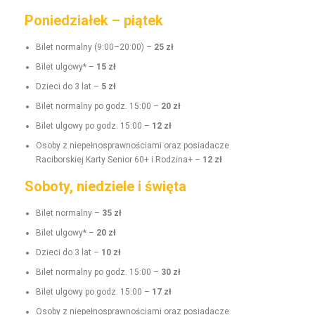
Poniedziałek – piątek
Bilet nor­mal­ny (9:00–20:00) –
25 zł
Bilet ulgo­wy* –
15 zł
Dzieci do 3 lat –
5 zł
Bilet nor­mal­ny po godz. 15:00 –
20 zł
Bilet ulgo­wy po godz. 15:00 –
12 zł
Oso­by z niepełnosprawnoś­ci­a­mi oraz posi­adacze
Raci­borskiej Kar­ty Senior 60+ i Rodz­i­na+ –
12 zł
Soboty, niedziele i święta
Bilet nor­mal­ny –
35 zł
Bilet ulgo­wy* –
20 zł
Dzieci do 3 lat –
10 zł
Bilet nor­mal­ny po godz. 15:00 –
30 zł
Bilet ulgo­wy po godz. 15:00 –
17 zł
Oso­by z niepełnosprawnoś­ci­a­mi oraz posi­adacze