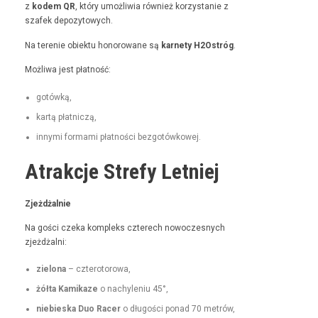
z
kodem QR
, który umożli­wia również korzys­tanie z
szafek depozytowych.
Na tere­nie obiek­tu hon­orowane są
kar­ne­ty H2Ostróg
.
Możli­wa jest płatność:
gotówką,
kartą płat­niczą,
inny­mi for­ma­mi płat­noś­ci bezgotówkowej.
Atrakcje Strefy Letniej
Zjeżdżal­nie
Na goś­ci czeka kom­pleks czterech nowoczes­nych
zjeżdżalni:
zielona
– czterotorowa,
żół­ta Kamikaze
o nachyle­niu 45°,
niebies­ka Duo Rac­er
o dłu­goś­ci pon­ad 70 metrów,