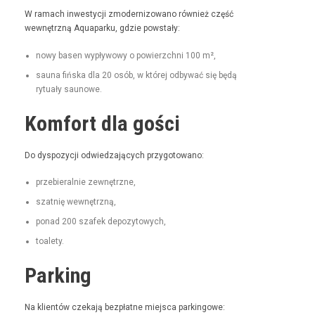
W ramach inwest­y­cji zmod­ern­i­zowano również część
wewnętrzną Aqua­parku, gdzie powstały:
nowy basen wypły­wowy o powierzch­ni 100 m²,
sauna fińs­ka dla 20 osób, w której odby­wać się będą
rytu­ały saunowe.
Komfort dla gości
Do dys­pozy­cji odwiedza­ją­cych przygotowano:
prze­bier­al­nie zewnętrzne,
szat­nię wewnętrzną,
pon­ad 200 szafek depozytowych,
toale­ty.
Parking
Na klien­tów czeka­ją bezpłatne miejs­ca parkingowe: