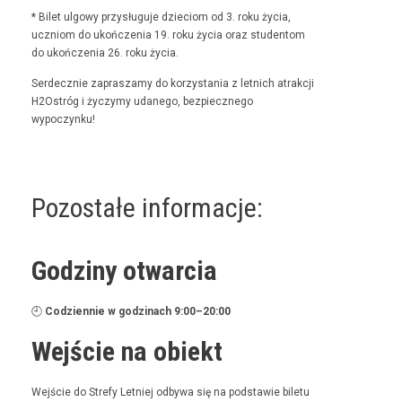
* Bilet ulgo­wy przysługu­je dzieciom od 3. roku życia,
uczniom do ukończenia 19. roku życia oraz stu­den­tom
do ukończenia 26. roku życia.
Serdecznie zaprasza­my do korzys­ta­nia z let­nich atrakcji
H2Ostróg i życzymy udanego, bez­piecznego
wypoczynku!
Pozostałe informacje:
Godziny otwarcia
🕘
Codzi­en­nie w godz­i­nach 9:00–20:00
Wejście na obiekt
Wejś­cie do Stre­fy Let­niej odby­wa się na pod­staw­ie bile­tu