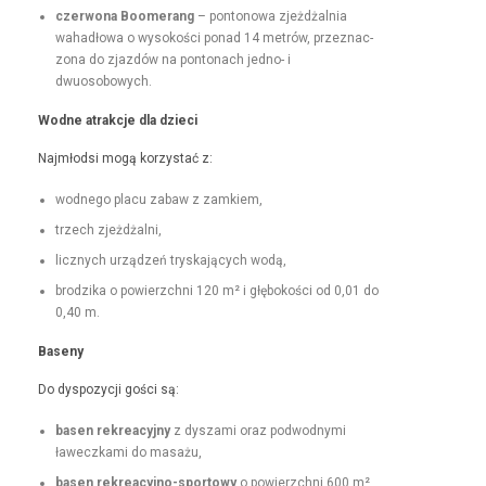
czer­wona Boomerang
– pontonowa zjeżdżal­nia
wahadłowa o wysokoś­ci pon­ad 14 metrów, przez­nac­
zona do zjazdów na pon­tonach jed­no- i
dwuosobowych.
Wodne atrakc­je dla dzieci
Najmłod­si mogą korzys­tać z:
wod­nego placu zabaw z zamkiem,
trzech zjeżdżal­ni,
licznych urządzeń tryska­ją­cych wodą,
brodzi­ka o powierzch­ni 120 m² i głębokoś­ci od 0,01 do
0,40 m.
Base­ny
Do dys­pozy­cji goś­ci są:
basen rekrea­cyjny
z dysza­mi oraz pod­wod­ny­mi
ławeczka­mi do masażu,
basen rekrea­cyjno-sportowy
o powierzch­ni 600 m²