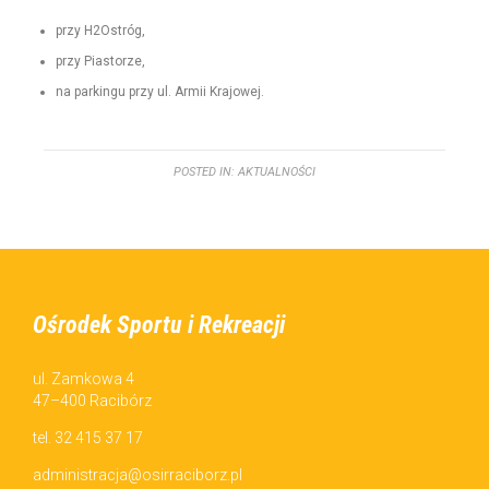
przy H2Ostróg,
przy Pias­torze,
na parkingu przy ul. Armii Krajowej.
POSTED IN:
AKTUALNOŚCI
Ośrodek Sportu i Rekreacji
ul. Zamkowa 4
47–400 Racibórz
tel. 32 415 37 17
administracja@osirraciborz.pl