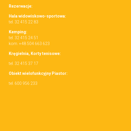
Rez­erwac­je:
Hala wid­owiskowo-sportowa:
tel. 32 415 22 83
Kemp­ing:
tel. 32 415 24 51
kom. +48 504 663 623
Kręgiel­nia, Korty tenisowe:
tel. 32 415 37 17
Obiekt wielo­funkcyjny Piastor:
tel. 600 956 233