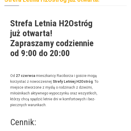
Strefa Letnia H2Ostróg
już otwarta!
Zapraszamy codziennie
od 9:00 do 20:00
Od
27 czer­w­ca
mieszkań­cy Raci­borza i goś­cie mogą
korzys­tać z nowoczes­nej
Stre­fy Let­niej H2Ostróg
. To
miejsce stwor­zone z myślą o rodz­i­nach z dzieć­mi,
miłośnikach akty­wnego wypoczynku oraz wszys­t­kich,
którzy chcą spędz­ić let­nie dni w kom­for­towych i bez­
piecznych warunkach.
Cennik: