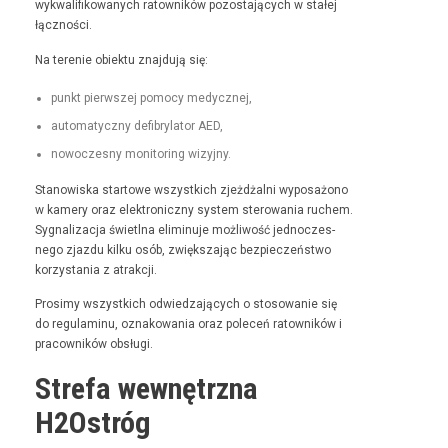
wyk­wal­i­fikowanych ratown­ików pozosta­ją­cych w stałej
łączności.
Na tere­nie obiek­tu zna­j­du­ją się:
punkt pier­wszej pomo­cy medycznej,
automaty­czny defi­bry­la­tor AED,
nowoczes­ny mon­i­tor­ing wizyjny.
Stanowiska star­towe wszys­t­kich zjeżdżal­ni wyposażono
w kamery oraz elek­tron­iczny sys­tem sterowa­nia ruchem.
Syg­nal­iza­c­ja świ­etl­na elimin­u­je możli­wość jed­noczes­
nego zjaz­du kilku osób, zwięk­sza­jąc bez­pieczeńst­wo
korzys­ta­nia z atrakcji.
Prosimy wszys­t­kich odwiedza­ją­cych o stosowanie się
do reg­u­laminu, oznakowa­nia oraz pole­ceń ratown­ików i
pra­cown­ików obsługi.
Strefa wewnętrzna
H2Ostróg