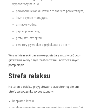
wyposażony m.in. w:
pod­wodne leżan­ki i ław­ki z masażem powietrznym,
liczne dysze masujące,
armatkę wod­ną,
gejz­er powietrzny,
grotę sztucznej fali,
dwa tory pływack­ie o głębokoś­ci do 1,8 m.
Wszys­tkie niec­ki basenowe posi­ada­ją możli­wość pod­
grze­wa­nia wody dzię­ki zas­tosowa­niu nowoczes­nych
pomp ciepła.
Strefa relaksu
Na tere­nie obiek­tu przy­go­towano prze­stron­ną zieloną
stre­fę wypoczynku wyposażoną w:
bezpłatne leża­ki,
żagle prze­ci­wsłoneczne zapew­ni­a­jące cień i kom­fort