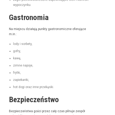
wypoczynku.
Gastronomia
Na miejs­cu dzi­ała­ją punk­ty gas­tro­nom­iczne ofer­u­jące
m.in.:
lody i sorbety,
gofry,
kawę,
zimne napo­je,
fry­t­ki,
zapiekan­ki,
hot dogi oraz inne przekąski.
Bezpieczeństwo
Bez­pieczeńst­wa goś­ci przez cały czas pil­nu­je zespół