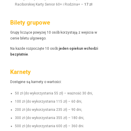
Raci­borskiej Kar­ty Senior 60+ i Rodz­i­na+ –
17 zł
Bilety grupowe
Grupy liczące powyżej 10 osób korzys­ta­ją z wejś­cia w
cenie bile­tu ulgowego.
Na każde rozpoczęte 10 osób
jeden opiekun wchodzi
bezpłat­nie
.
Karnety
Dostęp­ne są kar­ne­ty o wartości:
50 zł (do wyko­rzys­ta­nia 55 zł) – ważność 30 dni,
100 zł (do wyko­rzys­ta­nia 115 zł) – 60 dni,
200 zł (do wyko­rzys­ta­nia 235 zł) – 90 dni,
300 zł (do wyko­rzys­ta­nia 355 zł) – 180 dni,
500 zł (do wyko­rzys­ta­nia 600 zł) – 360 dni.