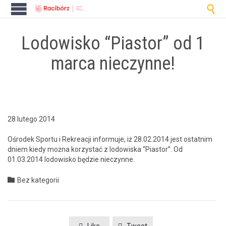

Lodowisko “Piastor” od 1
marca nieczynne!
28 lutego 2014
Ośrodek Sportu i Rekreacji infor­mu­je, iż 28.02.2014 jest ostat­nim
dniem kiedy moż­na korzys­tać z lodowiska “Pias­tor”. Od
01.03.2014 lodowisko będzie nieczynne.
Category

Bez kategorii