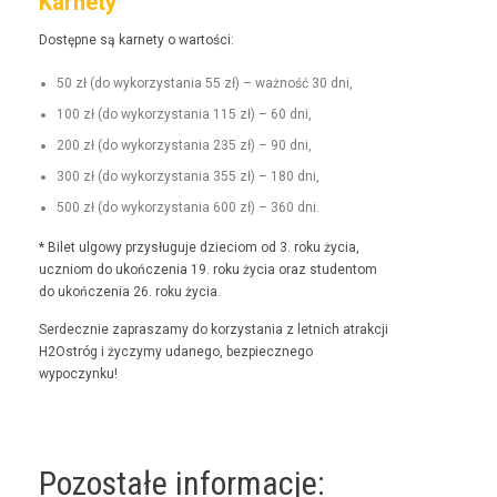
Karnety
Dostęp­ne są kar­ne­ty o wartości:
50 zł (do wyko­rzys­ta­nia 55 zł) – ważność 30 dni,
100 zł (do wyko­rzys­ta­nia 115 zł) – 60 dni,
200 zł (do wyko­rzys­ta­nia 235 zł) – 90 dni,
300 zł (do wyko­rzys­ta­nia 355 zł) – 180 dni,
500 zł (do wyko­rzys­ta­nia 600 zł) – 360 dni.
* Bilet ulgo­wy przysługu­je dzieciom od 3. roku życia,
uczniom do ukończenia 19. roku życia oraz stu­den­tom
do ukończenia 26. roku życia.
Serdecznie zaprasza­my do korzys­ta­nia z let­nich atrakcji
H2Ostróg i życzymy udanego, bez­piecznego
wypoczynku!
Pozostałe informacje: