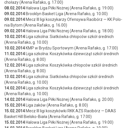
chołazy (Are­na Rafako, g. 17.00)
08.02.2014
Halowa Liga Pił­ki Nożnej (Are­na Rafako, g. 19.00)
09.02.2014
Brook­lyn Bas­ket Liga (Are­na Rafako, g. 10.00)
09.02.2014
Mecz III ligi koszykarzy Ofen­sy­wa Racibórz — KK Polo­
nia Bytom (Are­na Rafako, g. 16.00)
09.02.2014
Halowa Liga Pił­ki Nożnej (Are­na Rafako, g. 18.00)
10.02.2014
Liga szkol­na: Siatkówka chłopców szkół śred­nich
(Are­na Rafako, g. 10.00)
10.02.2014
KMP w Bry­dżu Sportowym (Are­na Rafako, g. 17.00)
11.02.2014
Liga szkol­na: Koszykówka dziew­cząt szkół śred­nich
(Are­na Rafako, g. 8.00)
12.02.2014
Liga szkol­na: Koszykówka chłopców szkół śred­nich
(Are­na Rafako, g. 8.00)
13.02.2014
Liga szkol­na: Siatkówka chłopców szkół śred­nich
(Are­na Rafako, g. 10.00)
14.02.2014
Liga szkol­na: Koszykówka dziew­cząt szkół śred­nich
(Are­na Rafako, g. 10.00)
14.02.2014
Halowa Liga Pił­ki Nożnej (Are­na Rafako, g. 20.00)
15.02.2014
Liga żaków (Are­na Rafako, g. 8.00)
15.02.2014
Mecz III ligi koszyków­ki RKK AZS Racibórz — DAAS
Bas­ket Hill Biel­sko-Biała (Are­na Rafako, g. 17.00)
15.02.2014
Halowa Liga Pił­ki Nożnej (Are­na Rafako, g. 19.00)