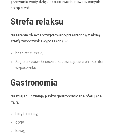
grze­wa­nia wody dzię­ki zas­tosowa­niu nowoczes­nych
pomp ciepła.
Strefa relaksu
Na tere­nie obiek­tu przy­go­towano prze­stron­ną zieloną
stre­fę wypoczynku wyposażoną w:
bezpłatne leża­ki,
żagle prze­ci­wsłoneczne zapew­ni­a­jące cień i kom­fort
wypoczynku.
Gastronomia
Na miejs­cu dzi­ała­ją punk­ty gas­tro­nom­iczne ofer­u­jące
m.in.:
lody i sorbety,
gofry,
kawę,