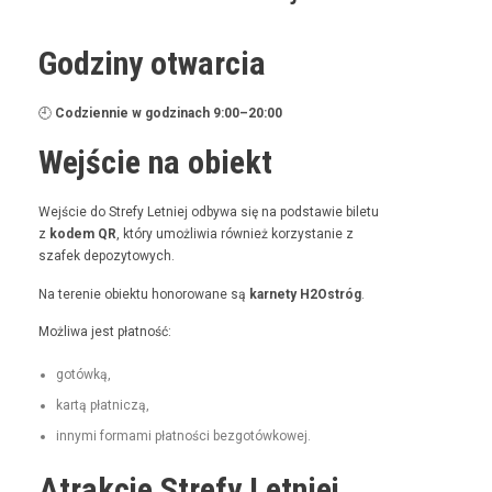
Godziny otwarcia
🕘
Codzi­en­nie w godz­i­nach 9:00–20:00
Wejście na obiekt
Wejś­cie do Stre­fy Let­niej odby­wa się na pod­staw­ie bile­tu
z
kodem QR
, który umożli­wia również korzys­tanie z
szafek depozytowych.
Na tere­nie obiek­tu hon­orowane są
kar­ne­ty H2Ostróg
.
Możli­wa jest płatność:
gotówką,
kartą płat­niczą,
inny­mi for­ma­mi płat­noś­ci bezgotówkowej.
Atrakcje Strefy Letniej