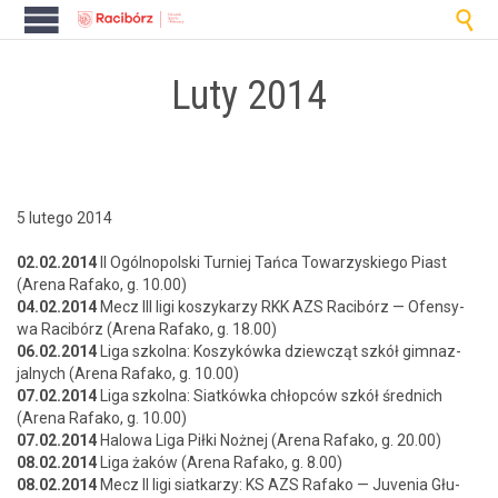

Luty 2014
5 lutego 2014
02.02.2014
II Ogólnopol­s­ki Turniej Tań­ca Towarzyskiego Piast
(Are­na Rafako, g. 10.00)
04.02.2014
Mecz III ligi koszykarzy RKK AZS Racibórz — Ofen­sy­
wa Racibórz (Are­na Rafako, g. 18.00)
06.02.2014
Liga szkol­na: Koszykówka dziew­cząt szkół gim­naz­
jal­nych (Are­na Rafako, g. 10.00)
07.02.2014
Liga szkol­na: Siatkówka chłopców szkół śred­nich
(Are­na Rafako, g. 10.00)
07.02.2014
Halowa Liga Pił­ki Nożnej (Are­na Rafako, g. 20.00)
08.02.2014
Liga żaków (Are­na Rafako, g. 8.00)
08.02.2014
Mecz II ligi siatkarzy: KS AZS Rafako — Juve­nia Głu­