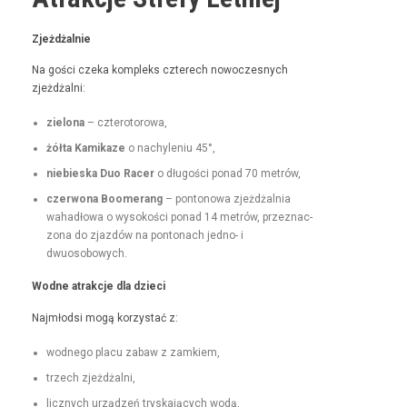
Zjeżdżal­nie
Na goś­ci czeka kom­pleks czterech nowoczes­nych
zjeżdżalni:
zielona
– czterotorowa,
żół­ta Kamikaze
o nachyle­niu 45°,
niebies­ka Duo Rac­er
o dłu­goś­ci pon­ad 70 metrów,
czer­wona Boomerang
– pontonowa zjeżdżal­nia
wahadłowa o wysokoś­ci pon­ad 14 metrów, przez­nac­
zona do zjazdów na pon­tonach jed­no- i
dwuosobowych.
Wodne atrakc­je dla dzieci
Najmłod­si mogą korzys­tać z:
wod­nego placu zabaw z zamkiem,
trzech zjeżdżal­ni,
licznych urządzeń tryska­ją­cych wodą,