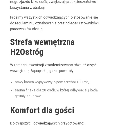
nego zjaz­du kilku osób, zwięk­sza­jąc bez­pieczeńst­wo
korzys­ta­nia z atrakcji.
Prosimy wszys­t­kich odwiedza­ją­cych o stosowanie się
do reg­u­laminu, oznakowa­nia oraz pole­ceń ratown­ików i
pra­cown­ików obsługi.
Strefa wewnętrzna
H2Ostróg
W ramach inwest­y­cji zmod­ern­i­zowano również część
wewnętrzną Aqua­parku, gdzie powstały:
nowy basen wypły­wowy o powierzch­ni 100 m²,
sauna fińs­ka dla 20 osób, w której odby­wać się będą
rytu­ały saunowe.
Komfort dla gości
Do dys­pozy­cji odwiedza­ją­cych przygotowano: