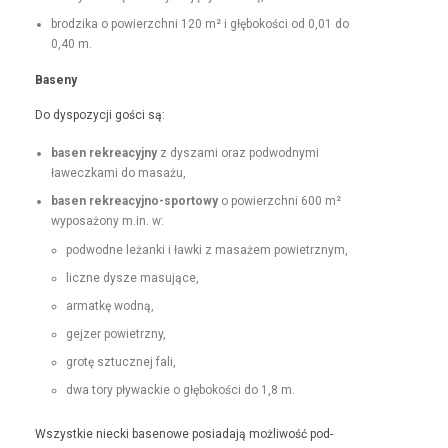
brodzi­ka o powierzch­ni 120 m² i głębokoś­ci od 0,01 do
0,40 m.
Base­ny
Do dys­pozy­cji goś­ci są:
basen rekrea­cyjny
z dysza­mi oraz pod­wod­ny­mi
ławeczka­mi do masażu,
basen rekrea­cyjno-sportowy
o powierzch­ni 600 m²
wyposażony m.in. w:
pod­wodne leżan­ki i ław­ki z masażem powietrznym,
liczne dysze masujące,
armatkę wod­ną,
gejz­er powietrzny,
grotę sztucznej fali,
dwa tory pływack­ie o głębokoś­ci do 1,8 m.
Wszys­tkie niec­ki basenowe posi­ada­ją możli­wość pod­