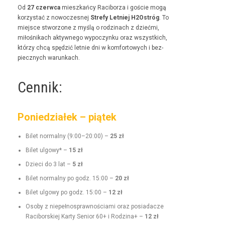
Od
27 czer­w­ca
mieszkań­cy Raci­borza i goś­cie mogą
korzys­tać z nowoczes­nej
Stre­fy Let­niej H2Ostróg
. To
miejsce stwor­zone z myślą o rodz­i­nach z dzieć­mi,
miłośnikach akty­wnego wypoczynku oraz wszys­t­kich,
którzy chcą spędz­ić let­nie dni w kom­for­towych i bez­
piecznych warunkach.
Cennik:
Poniedziałek – piątek
Bilet nor­mal­ny (9:00–20:00) –
25 zł
Bilet ulgo­wy* –
15 zł
Dzieci do 3 lat –
5 zł
Bilet nor­mal­ny po godz. 15:00 –
20 zł
Bilet ulgo­wy po godz. 15:00 –
12 zł
Oso­by z niepełnosprawnoś­ci­a­mi oraz posi­adacze
Raci­borskiej Kar­ty Senior 60+ i Rodz­i­na+ –
12 zł