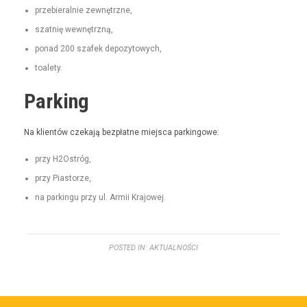
prze­bier­al­nie zewnętrzne,
szat­nię wewnętrzną,
pon­ad 200 szafek depozytowych,
toale­ty.
Parking
Na klien­tów czeka­ją bezpłatne miejs­ca parkingowe:
przy H2Ostróg,
przy Pias­torze,
na parkingu przy ul. Armii Krajowej.
POSTED IN:
AKTUALNOŚCI