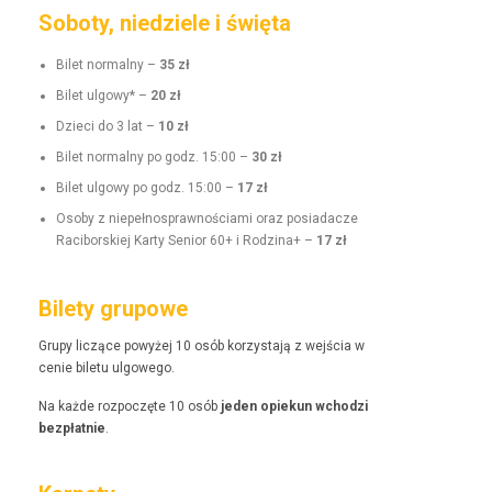
Soboty, niedziele i święta
Bilet nor­mal­ny –
35 zł
Bilet ulgo­wy* –
20 zł
Dzieci do 3 lat –
10 zł
Bilet nor­mal­ny po godz. 15:00 –
30 zł
Bilet ulgo­wy po godz. 15:00 –
17 zł
Oso­by z niepełnosprawnoś­ci­a­mi oraz posi­adacze
Raci­borskiej Kar­ty Senior 60+ i Rodz­i­na+ –
17 zł
Bilety grupowe
Grupy liczące powyżej 10 osób korzys­ta­ją z wejś­cia w
cenie bile­tu ulgowego.
Na każde rozpoczęte 10 osób
jeden opiekun wchodzi
bezpłat­nie
.