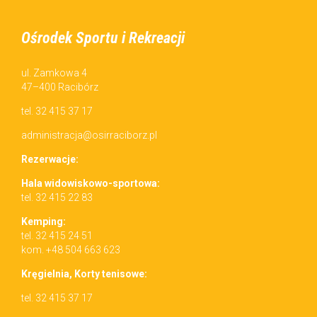
Ośrodek Sportu i Rekreacji
ul. Zamkowa 4
47–400 Racibórz
tel. 32 415 37 17
administracja@osirraciborz.pl
Rez­erwac­je:
Hala wid­owiskowo-sportowa:
tel. 32 415 22 83
Kemp­ing:
tel. 32 415 24 51
kom. +48 504 663 623
Kręgiel­nia, Korty tenisowe:
tel. 32 415 37 17