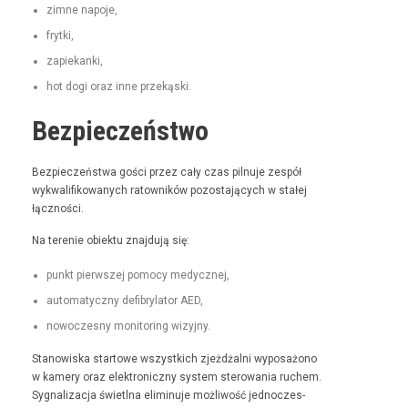
zimne napo­je,
fry­t­ki,
zapiekan­ki,
hot dogi oraz inne przekąski.
Bezpieczeństwo
Bez­pieczeńst­wa goś­ci przez cały czas pil­nu­je zespół
wyk­wal­i­fikowanych ratown­ików pozosta­ją­cych w stałej
łączności.
Na tere­nie obiek­tu zna­j­du­ją się:
punkt pier­wszej pomo­cy medycznej,
automaty­czny defi­bry­la­tor AED,
nowoczes­ny mon­i­tor­ing wizyjny.
Stanowiska star­towe wszys­t­kich zjeżdżal­ni wyposażono
w kamery oraz elek­tron­iczny sys­tem sterowa­nia ruchem.
Syg­nal­iza­c­ja świ­etl­na elimin­u­je możli­wość jed­noczes­