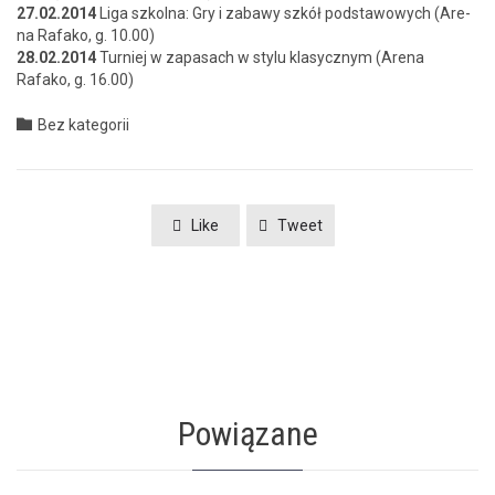
27.02.2014
Liga szkol­na: Gry i zabawy szkół pod­sta­wowych (Are­
na Rafako, g. 10.00)
28.02.2014
Turniej w zapasach w sty­lu klasy­cznym (Are­na
Rafako, g. 16.00)
Category

Bez kategorii
Like
Tweet
Powiązane