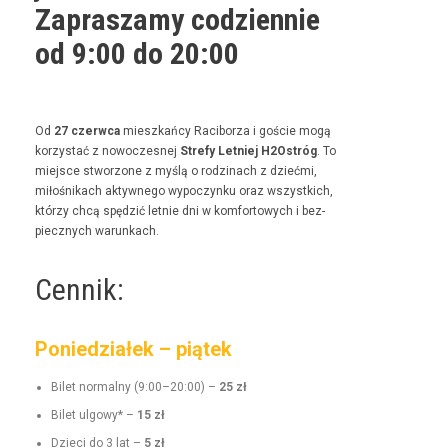
Zapraszamy codziennie
od 9:00 do 20:00
Od
27 czer­w­ca
mieszkań­cy Raci­borza i goś­cie mogą
korzys­tać z nowoczes­nej
Stre­fy Let­niej H2Ostróg
. To
miejsce stwor­zone z myślą o rodz­i­nach z dzieć­mi,
miłośnikach akty­wnego wypoczynku oraz wszys­t­kich,
którzy chcą spędz­ić let­nie dni w kom­for­towych i bez­
piecznych warunkach.
Cennik:
Poniedziałek – piątek
Bilet nor­mal­ny (9:00–20:00) –
25 zł
Bilet ulgo­wy* –
15 zł
Dzieci do 3 lat –
5 zł