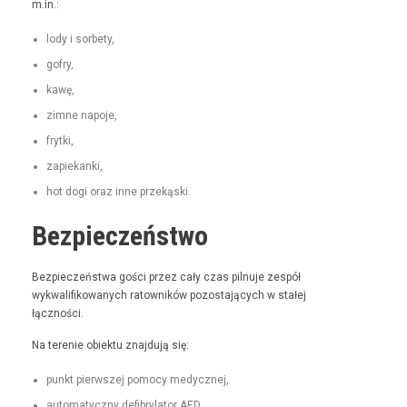
m.in.:
lody i sorbety,
gofry,
kawę,
zimne napo­je,
fry­t­ki,
zapiekan­ki,
hot dogi oraz inne przekąski.
Bezpieczeństwo
Bez­pieczeńst­wa goś­ci przez cały czas pil­nu­je zespół
wyk­wal­i­fikowanych ratown­ików pozosta­ją­cych w stałej
łączności.
Na tere­nie obiek­tu zna­j­du­ją się:
punkt pier­wszej pomo­cy medycznej,
automaty­czny defi­bry­la­tor AED,