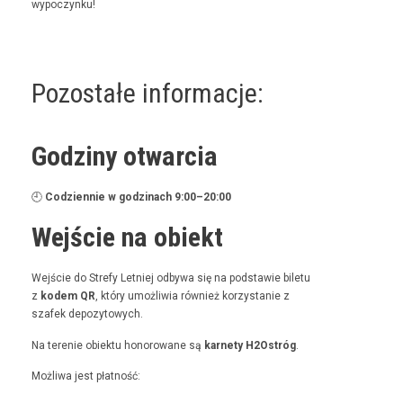
wypoczynku!
Pozostałe informacje:
Godziny otwarcia
🕘
Codzi­en­nie w godz­i­nach 9:00–20:00
Wejście na obiekt
Wejś­cie do Stre­fy Let­niej odby­wa się na pod­staw­ie bile­tu
z
kodem QR
, który umożli­wia również korzys­tanie z
szafek depozytowych.
Na tere­nie obiek­tu hon­orowane są
kar­ne­ty H2Ostróg
.
Możli­wa jest płatność: