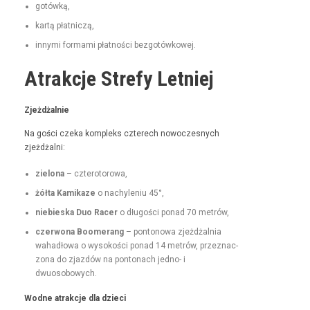
gotówką,
kartą płat­niczą,
inny­mi for­ma­mi płat­noś­ci bezgotówkowej.
Atrakcje Strefy Letniej
Zjeżdżal­nie
Na goś­ci czeka kom­pleks czterech nowoczes­nych
zjeżdżalni:
zielona
– czterotorowa,
żół­ta Kamikaze
o nachyle­niu 45°,
niebies­ka Duo Rac­er
o dłu­goś­ci pon­ad 70 metrów,
czer­wona Boomerang
– pontonowa zjeżdżal­nia
wahadłowa o wysokoś­ci pon­ad 14 metrów, przez­nac­
zona do zjazdów na pon­tonach jed­no- i
dwuosobowych.
Wodne atrakc­je dla dzieci