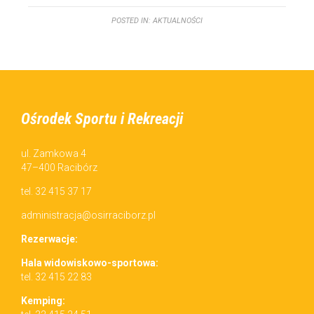
POSTED IN:
AKTUALNOŚCI
Ośrodek Sportu i Rekreacji
ul. Zamkowa 4
47–400 Racibórz
tel. 32 415 37 17
administracja@osirraciborz.pl
Rez­erwac­je:
Hala wid­owiskowo-sportowa:
tel. 32 415 22 83
Kemp­ing: