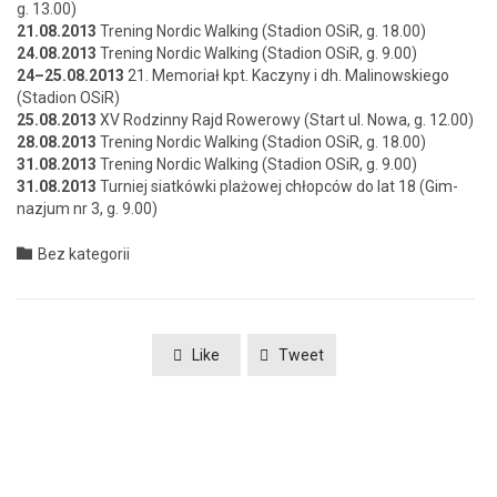
g. 13.00)
21.08.2013
Tren­ing Nordic Walk­ing (Sta­dion OSiR, g. 18.00)
24.08.2013
Tren­ing Nordic Walk­ing (Sta­dion OSiR, g. 9.00)
24–25.08.2013
21. Memo­ri­ał kpt. Kaczyny i dh. Mali­nowskiego
(Sta­dion OSiR)
25.08.2013
XV Rodzin­ny Rajd Rowerowy (Start ul. Nowa, g. 12.00)
28.08.2013
Tren­ing Nordic Walk­ing (Sta­dion OSiR, g. 18.00)
31.08.2013
Tren­ing Nordic Walk­ing (Sta­dion OSiR, g. 9.00)
31.08.2013
Turniej siatków­ki plażowej chłopców do lat 18 (Gim­
nazjum nr 3, g. 9.00)
Category

Bez kategorii
Like
Tweet