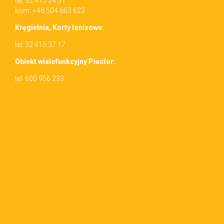
tel. 32 415 24 51
kom. +48 504 663 623
Kręgiel­nia, Korty tenisowe:
tel. 32 415 37 17
Obiekt wielo­funkcyjny Piastor:
tel. 600 956 233