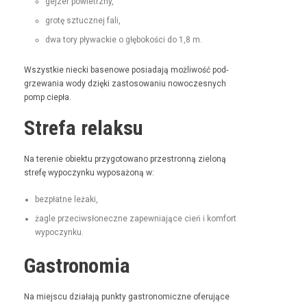
gejz­er powietrzny,
grotę sztucznej fali,
dwa tory pływack­ie o głębokoś­ci do 1,8 m.
Wszys­tkie niec­ki basenowe posi­ada­ją możli­wość pod­
grze­wa­nia wody dzię­ki zas­tosowa­niu nowoczes­nych
pomp ciepła.
Strefa relaksu
Na tere­nie obiek­tu przy­go­towano prze­stron­ną zieloną
stre­fę wypoczynku wyposażoną w:
bezpłatne leża­ki,
żagle prze­ci­wsłoneczne zapew­ni­a­jące cień i kom­fort
wypoczynku.
Gastronomia
Na miejs­cu dzi­ała­ją punk­ty gas­tro­nom­iczne ofer­u­jące