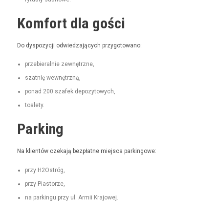
Komfort dla gości
Do dys­pozy­cji odwiedza­ją­cych przygotowano:
prze­bier­al­nie zewnętrzne,
szat­nię wewnętrzną,
pon­ad 200 szafek depozytowych,
toale­ty.
Parking
Na klien­tów czeka­ją bezpłatne miejs­ca parkingowe:
przy H2Ostróg,
przy Pias­torze,
na parkingu przy ul. Armii Krajowej.