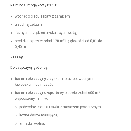
Najmłod­si mogą korzys­tać z:
wod­nego placu zabaw z zamkiem,
trzech zjeżdżal­ni,
licznych urządzeń tryska­ją­cych wodą,
brodzi­ka o powierzch­ni 120 m² i głębokoś­ci od 0,01 do
0,40 m.
Base­ny
Do dys­pozy­cji goś­ci są:
basen rekrea­cyjny
z dysza­mi oraz pod­wod­ny­mi
ławeczka­mi do masażu,
basen rekrea­cyjno-sportowy
o powierzch­ni 600 m²
wyposażony m.in. w:
pod­wodne leżan­ki i ław­ki z masażem powietrznym,
liczne dysze masujące,
armatkę wod­ną,