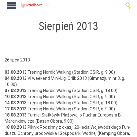

Sierpień 2013
26 lipca 2013
03.08.2013
Tren­ing Nordic Walk­ing (Sta­dion OSiR, g. 9.00)
04.08.2013
VI week­end Mini-Ligi Orlik 2013 (Gim­nazjum nr 3, g.
10.00)
07.08.2013
Tren­ing Nordic Walk­ing (Sta­dion OSiR, g. 18.00)
10.08.2013
Tren­ing Nordic Walk­ing (Sta­dion OSiR, g. 9.00)
14.08.2013
Tren­ing Nordic Walk­ing (Sta­dion OSiR, g. 18.00)
17.08.2013
Tren­ing Nordic Walk­ing (Sta­dion OSiR, g. 9.00)
18.08.2013
Turniej Siatków­ki Plażowej o Puchar Euro­posła B.
Marcinkiewicza (Basen Obo­ra, 9.00)
18.08.2013
Piknik Rodzin­ny z okazji 20-lecia Wojew­ódzkiego Fun­
duszu Ochrony Środowiska i Gospo­dar­ki Wod­nej (Kemp­ing Obo­ra,