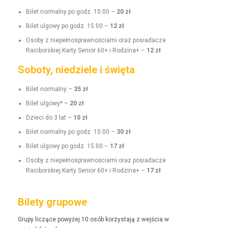
Bilet nor­mal­ny po godz. 15:00 –
20 zł
Bilet ulgo­wy po godz. 15:00 –
12 zł
Oso­by z niepełnosprawnoś­ci­a­mi oraz posi­adacze
Raci­borskiej Kar­ty Senior 60+ i Rodz­i­na+ –
12 zł
Soboty, niedziele i święta
Bilet nor­mal­ny –
35 zł
Bilet ulgo­wy* –
20 zł
Dzieci do 3 lat –
10 zł
Bilet nor­mal­ny po godz. 15:00 –
30 zł
Bilet ulgo­wy po godz. 15:00 –
17 zł
Oso­by z niepełnosprawnoś­ci­a­mi oraz posi­adacze
Raci­borskiej Kar­ty Senior 60+ i Rodz­i­na+ –
17 zł
Bilety grupowe
Grupy liczące powyżej 10 osób korzys­ta­ją z wejś­cia w