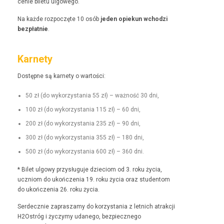
cenie bile­tu ulgowego.
Na każde rozpoczęte 10 osób
jeden opiekun wchodzi
bezpłat­nie
.
Karnety
Dostęp­ne są kar­ne­ty o wartości:
50 zł (do wyko­rzys­ta­nia 55 zł) – ważność 30 dni,
100 zł (do wyko­rzys­ta­nia 115 zł) – 60 dni,
200 zł (do wyko­rzys­ta­nia 235 zł) – 90 dni,
300 zł (do wyko­rzys­ta­nia 355 zł) – 180 dni,
500 zł (do wyko­rzys­ta­nia 600 zł) – 360 dni.
* Bilet ulgo­wy przysługu­je dzieciom od 3. roku życia,
uczniom do ukończenia 19. roku życia oraz stu­den­tom
do ukończenia 26. roku życia.
Serdecznie zaprasza­my do korzys­ta­nia z let­nich atrakcji
H2Ostróg i życzymy udanego, bez­piecznego