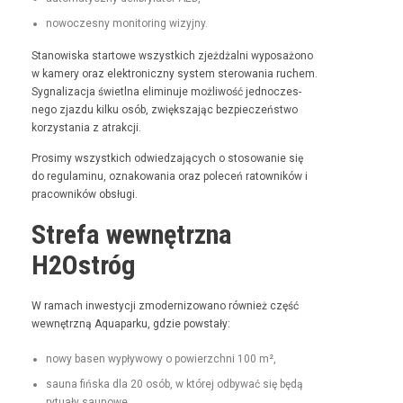
nowoczes­ny mon­i­tor­ing wizyjny.
Stanowiska star­towe wszys­t­kich zjeżdżal­ni wyposażono
w kamery oraz elek­tron­iczny sys­tem sterowa­nia ruchem.
Syg­nal­iza­c­ja świ­etl­na elimin­u­je możli­wość jed­noczes­
nego zjaz­du kilku osób, zwięk­sza­jąc bez­pieczeńst­wo
korzys­ta­nia z atrakcji.
Prosimy wszys­t­kich odwiedza­ją­cych o stosowanie się
do reg­u­laminu, oznakowa­nia oraz pole­ceń ratown­ików i
pra­cown­ików obsługi.
Strefa wewnętrzna
H2Ostróg
W ramach inwest­y­cji zmod­ern­i­zowano również część
wewnętrzną Aqua­parku, gdzie powstały:
nowy basen wypły­wowy o powierzch­ni 100 m²,
sauna fińs­ka dla 20 osób, w której odby­wać się będą
rytu­ały saunowe.