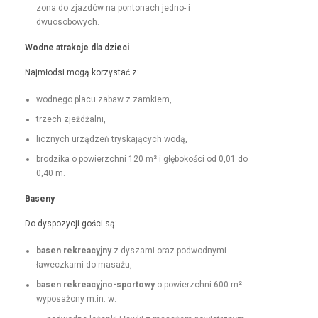
zona do zjazdów na pon­tonach jed­no- i
dwuosobowych.
Wodne atrakc­je dla dzieci
Najmłod­si mogą korzys­tać z:
wod­nego placu zabaw z zamkiem,
trzech zjeżdżal­ni,
licznych urządzeń tryska­ją­cych wodą,
brodzi­ka o powierzch­ni 120 m² i głębokoś­ci od 0,01 do
0,40 m.
Base­ny
Do dys­pozy­cji goś­ci są:
basen rekrea­cyjny
z dysza­mi oraz pod­wod­ny­mi
ławeczka­mi do masażu,
basen rekrea­cyjno-sportowy
o powierzch­ni 600 m²
wyposażony m.in. w: