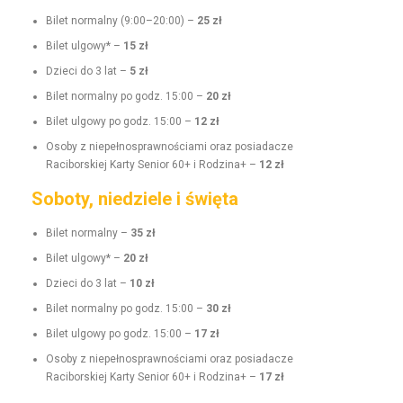
Bilet nor­mal­ny (9:00–20:00) –
25 zł
Bilet ulgo­wy* –
15 zł
Dzieci do 3 lat –
5 zł
Bilet nor­mal­ny po godz. 15:00 –
20 zł
Bilet ulgo­wy po godz. 15:00 –
12 zł
Oso­by z niepełnosprawnoś­ci­a­mi oraz posi­adacze
Raci­borskiej Kar­ty Senior 60+ i Rodz­i­na+ –
12 zł
Soboty, niedziele i święta
Bilet nor­mal­ny –
35 zł
Bilet ulgo­wy* –
20 zł
Dzieci do 3 lat –
10 zł
Bilet nor­mal­ny po godz. 15:00 –
30 zł
Bilet ulgo­wy po godz. 15:00 –
17 zł
Oso­by z niepełnosprawnoś­ci­a­mi oraz posi­adacze
Raci­borskiej Kar­ty Senior 60+ i Rodz­i­na+ –
17 zł