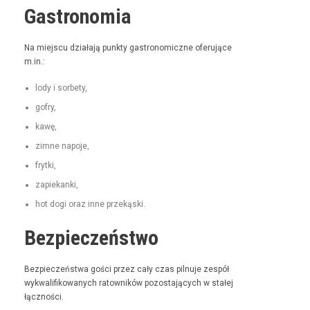
Gastronomia
Na miejs­cu dzi­ała­ją punk­ty gas­tro­nom­iczne ofer­u­jące
m.in.:
lody i sorbety,
gofry,
kawę,
zimne napo­je,
fry­t­ki,
zapiekan­ki,
hot dogi oraz inne przekąski.
Bezpieczeństwo
Bez­pieczeńst­wa goś­ci przez cały czas pil­nu­je zespół
wyk­wal­i­fikowanych ratown­ików pozosta­ją­cych w stałej
łączności.