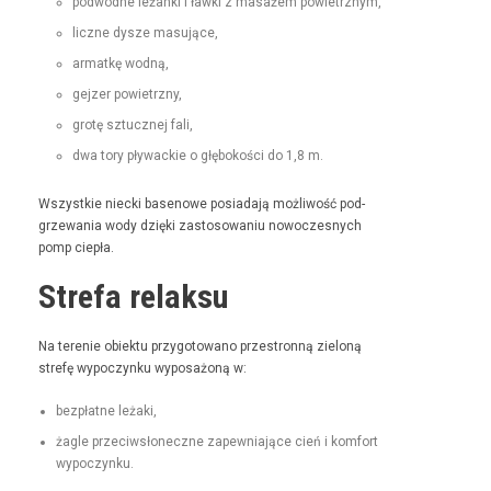
pod­wodne leżan­ki i ław­ki z masażem powietrznym,
liczne dysze masujące,
armatkę wod­ną,
gejz­er powietrzny,
grotę sztucznej fali,
dwa tory pływack­ie o głębokoś­ci do 1,8 m.
Wszys­tkie niec­ki basenowe posi­ada­ją możli­wość pod­
grze­wa­nia wody dzię­ki zas­tosowa­niu nowoczes­nych
pomp ciepła.
Strefa relaksu
Na tere­nie obiek­tu przy­go­towano prze­stron­ną zieloną
stre­fę wypoczynku wyposażoną w:
bezpłatne leża­ki,
żagle prze­ci­wsłoneczne zapew­ni­a­jące cień i kom­fort
wypoczynku.