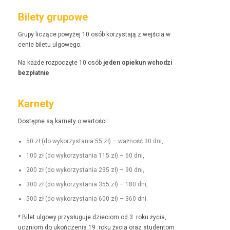
Bilety grupowe
Grupy liczące powyżej 10 osób korzys­ta­ją z wejś­cia w
cenie bile­tu ulgowego.
Na każde rozpoczęte 10 osób
jeden opiekun wchodzi
bezpłat­nie
.
Karnety
Dostęp­ne są kar­ne­ty o wartości:
50 zł (do wyko­rzys­ta­nia 55 zł) – ważność 30 dni,
100 zł (do wyko­rzys­ta­nia 115 zł) – 60 dni,
200 zł (do wyko­rzys­ta­nia 235 zł) – 90 dni,
300 zł (do wyko­rzys­ta­nia 355 zł) – 180 dni,
500 zł (do wyko­rzys­ta­nia 600 zł) – 360 dni.
* Bilet ulgo­wy przysługu­je dzieciom od 3. roku życia,
uczniom do ukończenia 19. roku życia oraz stu­den­tom