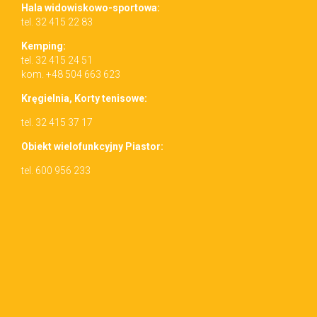
Hala wid­owiskowo-sportowa:
tel. 32 415 22 83
Kemp­ing:
tel. 32 415 24 51
kom. +48 504 663 623
Kręgiel­nia, Korty tenisowe:
tel. 32 415 37 17
Obiekt wielo­funkcyjny Piastor:
tel. 600 956 233