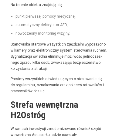
Na tere­nie obiek­tu zna­j­du­ją się:
punkt pier­wszej pomo­cy medycznej,
automaty­czny defi­bry­la­tor AED,
nowoczes­ny mon­i­tor­ing wizyjny.
Stanowiska star­towe wszys­t­kich zjeżdżal­ni wyposażono
w kamery oraz elek­tron­iczny sys­tem sterowa­nia ruchem.
Syg­nal­iza­c­ja świ­etl­na elimin­u­je możli­wość jed­noczes­
nego zjaz­du kilku osób, zwięk­sza­jąc bez­pieczeńst­wo
korzys­ta­nia z atrakcji.
Prosimy wszys­t­kich odwiedza­ją­cych o stosowanie się
do reg­u­laminu, oznakowa­nia oraz pole­ceń ratown­ików i
pra­cown­ików obsługi.
Strefa wewnętrzna
H2Ostróg
W ramach inwest­y­cji zmod­ern­i­zowano również część
wewnętrzną Aqua­parku, gdzie powstały: