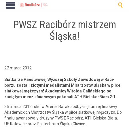

PWSZ Racibórz mistrzem
Śląska!
27 marca 2012
Siatkarze Państ­wowej Wyższej Szkoły Zawodowej w Raci­
borzu zostali zło­ty­mi medal­is­ta­mi Mis­tr­zostw Śląs­ka w piłce
siatkowej mężczyzn! Aka­demi­cy Witol­da Gal­ińskiego po
zacię­tym meczu finałowym pokon­ali ATH Biel­sko-Biała 2:1.
26 mar­ca 2012 roku w Are­nie Rafako odbył się turniej finałowy
Aka­demic­kich Mis­tr­zostw Śląs­ka w piłce siatkowej mężczyzn. Do
finału awan­sowały drużyny PWSZ Racibórz, ATH Biel­sko-Biała,
UE Katow­ice oraz Politech­ni­ka Śląs­ka Gliwice.