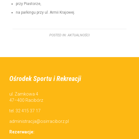
przy Pias­torze,
na parkingu przy ul. Armii Krajowej.
POSTED IN:
AKTUALNOŚCI
Ośrodek Sportu i Rekreacji
ul. Zamkowa 4
47–400 Racibórz
tel. 32 415 37 17
administracja@osirraciborz.pl
Rez­erwac­je: