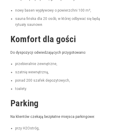
nowy basen wypły­wowy o powierzch­ni 100 m²,
sauna fińs­ka dla 20 osób, w której odby­wać się będą
rytu­ały saunowe.
Komfort dla gości
Do dys­pozy­cji odwiedza­ją­cych przygotowano:
prze­bier­al­nie zewnętrzne,
szat­nię wewnętrzną,
pon­ad 200 szafek depozytowych,
toale­ty.
Parking
Na klien­tów czeka­ją bezpłatne miejs­ca parkingowe:
przy H2Ostróg,