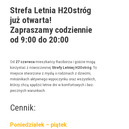
Strefa Letnia H2Ostróg
już otwarta!
Zapraszamy codziennie
od 9:00 do 20:00
Od
27 czer­w­ca
mieszkań­cy Raci­borza i goś­cie mogą
korzys­tać z nowoczes­nej
Stre­fy Let­niej H2Ostróg
. To
miejsce stwor­zone z myślą o rodz­i­nach z dzieć­mi,
miłośnikach akty­wnego wypoczynku oraz wszys­t­kich,
którzy chcą spędz­ić let­nie dni w kom­for­towych i bez­
piecznych warunkach.
Cennik:
Poniedziałek – piątek