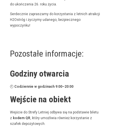
do ukończenia 26. roku życia.
Serdecznie zaprasza­my do korzys­ta­nia z let­nich atrakcji
H2Ostróg i życzymy udanego, bez­piecznego
wypoczynku!
Pozostałe informacje:
Godziny otwarcia
🕘
Codzi­en­nie w godz­i­nach 9:00–20:00
Wejście na obiekt
Wejś­cie do Stre­fy Let­niej odby­wa się na pod­staw­ie bile­tu
z
kodem QR
, który umożli­wia również korzys­tanie z
szafek depozytowych.