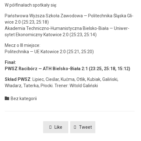
W pół­fi­nałach spotkały się:
Państ­wowa Wyższa Szkoła Zawodowa — Politech­ni­ka Śląs­ka Gli­
wice 2:0 (25:23, 25:18)
Akademia Tech­niczno-Human­isty­cz­na Biel­sko-Biała — Uni­w­er­
sytet Eko­nom­iczny Katow­ice 2:0 (25:23, 25:14)
Mecz o III miejsce:
Politech­ni­ka — UE Katow­ice 2:0 (25:21, 25:20)
Finał:
PWSZ Racibórz — ATH Biel­sko-Biała 2:1 (23:25, 25:18, 15:12)
Skład PWSZ
: Lip­iec, Cieślar, Kuć­ma, Otlik, Kubi­ak, Gal­ińs­ki,
Władarz, Tater­ka, Płoc­ki. Tren­er: Witold Galiński
Category

Bez kategorii
Like
Tweet