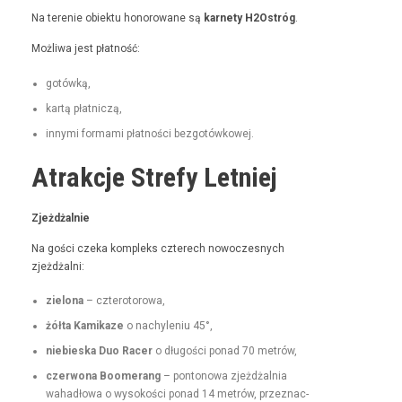
Na tere­nie obiek­tu hon­orowane są
kar­ne­ty H2Ostróg
.
Możli­wa jest płatność:
gotówką,
kartą płat­niczą,
inny­mi for­ma­mi płat­noś­ci bezgotówkowej.
Atrakcje Strefy Letniej
Zjeżdżal­nie
Na goś­ci czeka kom­pleks czterech nowoczes­nych
zjeżdżalni:
zielona
– czterotorowa,
żół­ta Kamikaze
o nachyle­niu 45°,
niebies­ka Duo Rac­er
o dłu­goś­ci pon­ad 70 metrów,
czer­wona Boomerang
– pontonowa zjeżdżal­nia
wahadłowa o wysokoś­ci pon­ad 14 metrów, przez­nac­