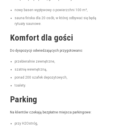
nowy basen wypły­wowy o powierzch­ni 100 m²,
sauna fińs­ka dla 20 osób, w której odby­wać się będą
rytu­ały saunowe.
Komfort dla gości
Do dys­pozy­cji odwiedza­ją­cych przygotowano:
prze­bier­al­nie zewnętrzne,
szat­nię wewnętrzną,
pon­ad 200 szafek depozytowych,
toale­ty.
Parking
Na klien­tów czeka­ją bezpłatne miejs­ca parkingowe:
przy H2Ostróg,