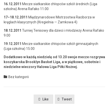
16.12.2011
Mecze siatkarskie chłopców szkół śred­nich (Liga
szkol­na) Are­na Rafako 11.00
17–18.12.2011
Między­nar­o­dowe Mis­tr­zost­wa Raci­borza w
kręglach klasy­cznych (Kregiel­nia — Zamkowa 4)
18.12.2011
Turniej Tenisowy dla dzieci i młodzieży Are­na Rafako
9.00
19.12.2011
Mecze siatkarskie chłopców szkół gim­naz­jal­nych
(Liga szkol­na) 15.00
Dodatkowo w każdą niedzielę od 13.20 swo­je mecze roz­gry­wa
koszykars­ka Brook­lyn Bas­ket Liga, a w piątkowe, sobot­nie i
niedzielne wiec­zo­ry Halowa Liga Pił­ki Nożnej.
Category

Bez kategorii
Like
Tweet