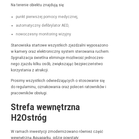
Na tere­nie obiek­tu zna­j­du­ją się:
punkt pier­wszej pomo­cy medycznej,
automaty­czny defi­bry­la­tor AED,
nowoczes­ny mon­i­tor­ing wizyjny.
Stanowiska star­towe wszys­t­kich zjeżdżal­ni wyposażono
w kamery oraz elek­tron­iczny sys­tem sterowa­nia ruchem.
Syg­nal­iza­c­ja świ­etl­na elimin­u­je możli­wość jed­noczes­
nego zjaz­du kilku osób, zwięk­sza­jąc bez­pieczeńst­wo
korzys­ta­nia z atrakcji.
Prosimy wszys­t­kich odwiedza­ją­cych o stosowanie się
do reg­u­laminu, oznakowa­nia oraz pole­ceń ratown­ików i
pra­cown­ików obsługi.
Strefa wewnętrzna
H2Ostróg
W ramach inwest­y­cji zmod­ern­i­zowano również część
wewnętrzną Aqua­parku, gdzie powstały: