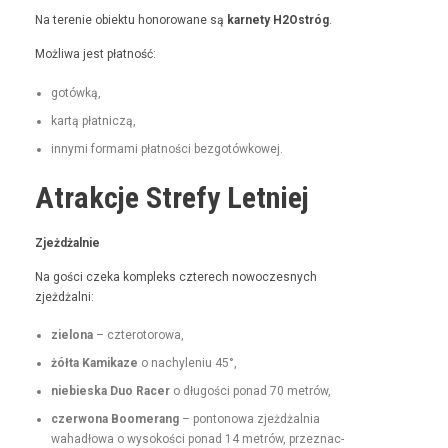
Na tere­nie obiek­tu hon­orowane są
kar­ne­ty H2Ostróg
.
Możli­wa jest płatność:
gotówką,
kartą płat­niczą,
inny­mi for­ma­mi płat­noś­ci bezgotówkowej.
Atrakcje Strefy Letniej
Zjeżdżal­nie
Na goś­ci czeka kom­pleks czterech nowoczes­nych
zjeżdżalni:
zielona
– czterotorowa,
żół­ta Kamikaze
o nachyle­niu 45°,
niebies­ka Duo Rac­er
o dłu­goś­ci pon­ad 70 metrów,
czer­wona Boomerang
– pontonowa zjeżdżal­nia
wahadłowa o wysokoś­ci pon­ad 14 metrów, przez­nac­