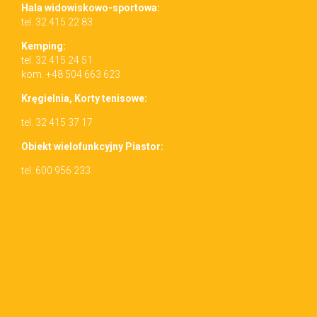
Hala wid­owiskowo-sportowa:
tel. 32 415 22 83
Kemp­ing:
tel. 32 415 24 51
kom. +48 504 663 623
Kręgiel­nia, Korty tenisowe:
tel. 32 415 37 17
Obiekt wielo­funkcyjny Piastor:
tel. 600 956 233