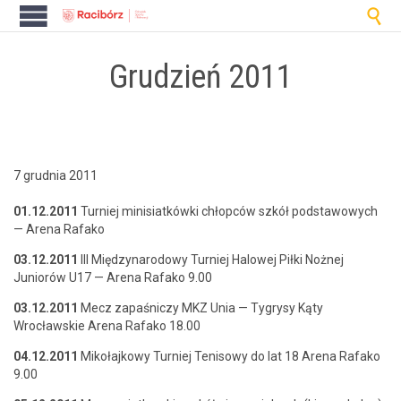

Grudzień 2011
7 grudnia 2011
01.12.2011
Turniej min­isi­atków­ki chłopców szkół pod­sta­wowych
— Are­na Rafako
03.12.2011
III Między­nar­o­dowy Turniej Halowej Pił­ki Nożnej
Juniorów U17 — Are­na Rafako 9.00
03.12.2011
Mecz zapaśniczy MKZ Unia — Tygrysy Kąty
Wrocławskie Are­na Rafako 18.00
04.12.2011
Mikoła­jkowy Turniej Tenisowy do lat 18 Are­na Rafako
9.00