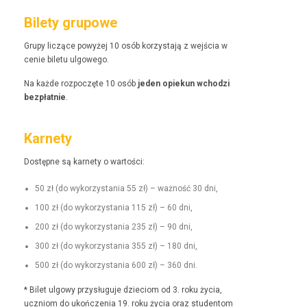
Bilety grupowe
Grupy liczące powyżej 10 osób korzys­ta­ją z wejś­cia w
cenie bile­tu ulgowego.
Na każde rozpoczęte 10 osób
jeden opiekun wchodzi
bezpłat­nie
.
Karnety
Dostęp­ne są kar­ne­ty o wartości:
50 zł (do wyko­rzys­ta­nia 55 zł) – ważność 30 dni,
100 zł (do wyko­rzys­ta­nia 115 zł) – 60 dni,
200 zł (do wyko­rzys­ta­nia 235 zł) – 90 dni,
300 zł (do wyko­rzys­ta­nia 355 zł) – 180 dni,
500 zł (do wyko­rzys­ta­nia 600 zł) – 360 dni.
* Bilet ulgo­wy przysługu­je dzieciom od 3. roku życia,
uczniom do ukończenia 19. roku życia oraz stu­den­tom