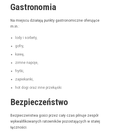
Gastronomia
Na miejs­cu dzi­ała­ją punk­ty gas­tro­nom­iczne ofer­u­jące
m.in.:
lody i sorbety,
gofry,
kawę,
zimne napo­je,
fry­t­ki,
zapiekan­ki,
hot dogi oraz inne przekąski.
Bezpieczeństwo
Bez­pieczeńst­wa goś­ci przez cały czas pil­nu­je zespół
wyk­wal­i­fikowanych ratown­ików pozosta­ją­cych w stałej
łączności.