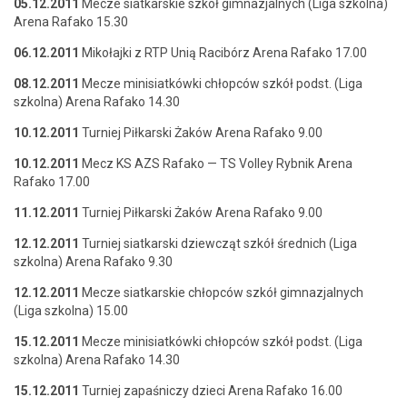
05.12.2011
Mecze siatkarskie szkół gim­naz­jal­nych (Liga szkol­na)
Are­na Rafako 15.30
06.12.2011
Mikoła­j­ki z RTP Unią Racibórz Are­na Rafako 17.00
08.12.2011
Mecze min­isi­atków­ki chłopców szkół podst. (Liga
szkol­na) Are­na Rafako 14.30
10.12.2011
Turniej Piłkars­ki Żaków Are­na Rafako 9.00
10.12.2011
Mecz KS AZS Rafako — TS Vol­ley Ryb­nik Are­na
Rafako 17.00
11.12.2011
Turniej Piłkars­ki Żaków Are­na Rafako 9.00
12.12.2011
Turniej siatkars­ki dziew­cząt szkół śred­nich (Liga
szkol­na) Are­na Rafako 9.30
12.12.2011
Mecze siatkarskie chłopców szkół gim­naz­jal­nych
(Liga szkol­na) 15.00
15.12.2011
Mecze min­isi­atków­ki chłopców szkół podst. (Liga
szkol­na) Are­na Rafako 14.30
15.12.2011
Turniej zapaśniczy dzieci Are­na Rafako 16.00