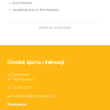
przy Pias­torze,
na parkingu przy ul. Armii Krajowej.
POSTED IN:
AKTUALNOŚCI
Ośrodek Sportu i Rekreacji
ul. Zamkowa 4
47–400 Racibórz
tel. 32 415 37 17
administracja@osirraciborz.pl
Rez­erwac­je: