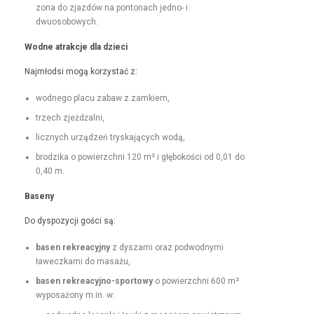
zona do zjazdów na pon­tonach jed­no- i
dwuosobowych.
Wodne atrakc­je dla dzieci
Najmłod­si mogą korzys­tać z:
wod­nego placu zabaw z zamkiem,
trzech zjeżdżal­ni,
licznych urządzeń tryska­ją­cych wodą,
brodzi­ka o powierzch­ni 120 m² i głębokoś­ci od 0,01 do
0,40 m.
Base­ny
Do dys­pozy­cji goś­ci są:
basen rekrea­cyjny
z dysza­mi oraz pod­wod­ny­mi
ławeczka­mi do masażu,
basen rekrea­cyjno-sportowy
o powierzch­ni 600 m²
wyposażony m.in. w: