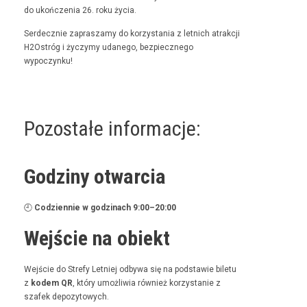
do ukończenia 26. roku życia.
Serdecznie zaprasza­my do korzys­ta­nia z let­nich atrakcji
H2Ostróg i życzymy udanego, bez­piecznego
wypoczynku!
Pozostałe informacje:
Godziny otwarcia
🕘
Codzi­en­nie w godz­i­nach 9:00–20:00
Wejście na obiekt
Wejś­cie do Stre­fy Let­niej odby­wa się na pod­staw­ie bile­tu
z
kodem QR
, który umożli­wia również korzys­tanie z
szafek depozytowych.