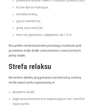
pod­wodne leżan­ki i ław­ki z masażem powietrznym,
liczne dysze masujące,
armatkę wod­ną,
gejz­er powietrzny,
grotę sztucznej fali,
dwa tory pływack­ie o głębokoś­ci do 1,8 m.
Wszys­tkie niec­ki basenowe posi­ada­ją możli­wość pod­
grze­wa­nia wody dzię­ki zas­tosowa­niu nowoczes­nych
pomp ciepła.
Strefa relaksu
Na tere­nie obiek­tu przy­go­towano prze­stron­ną zieloną
stre­fę wypoczynku wyposażoną w:
bezpłatne leża­ki,
żagle prze­ci­wsłoneczne zapew­ni­a­jące cień i kom­fort
wypoczynku.