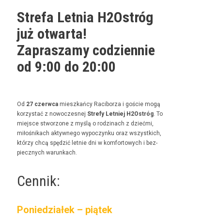
Strefa Letnia H2Ostróg
już otwarta!
Zapraszamy codziennie
od 9:00 do 20:00
Od
27 czer­w­ca
mieszkań­cy Raci­borza i goś­cie mogą
korzys­tać z nowoczes­nej
Stre­fy Let­niej H2Ostróg
. To
miejsce stwor­zone z myślą o rodz­i­nach z dzieć­mi,
miłośnikach akty­wnego wypoczynku oraz wszys­t­kich,
którzy chcą spędz­ić let­nie dni w kom­for­towych i bez­
piecznych warunkach.
Cennik:
Poniedziałek – piątek