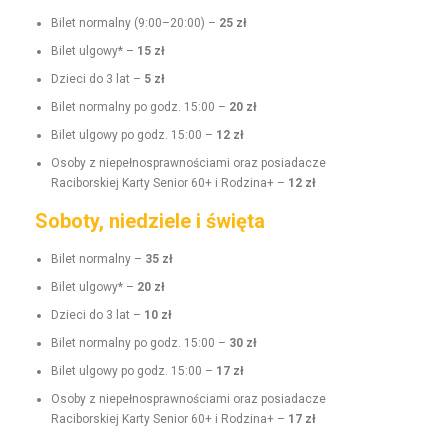
Bilet nor­mal­ny (9:00–20:00) –
25 zł
Bilet ulgo­wy* –
15 zł
Dzieci do 3 lat –
5 zł
Bilet nor­mal­ny po godz. 15:00 –
20 zł
Bilet ulgo­wy po godz. 15:00 –
12 zł
Oso­by z niepełnosprawnoś­ci­a­mi oraz posi­adacze
Raci­borskiej Kar­ty Senior 60+ i Rodz­i­na+ –
12 zł
Soboty, niedziele i święta
Bilet nor­mal­ny –
35 zł
Bilet ulgo­wy* –
20 zł
Dzieci do 3 lat –
10 zł
Bilet nor­mal­ny po godz. 15:00 –
30 zł
Bilet ulgo­wy po godz. 15:00 –
17 zł
Oso­by z niepełnosprawnoś­ci­a­mi oraz posi­adacze
Raci­borskiej Kar­ty Senior 60+ i Rodz­i­na+ –
17 zł