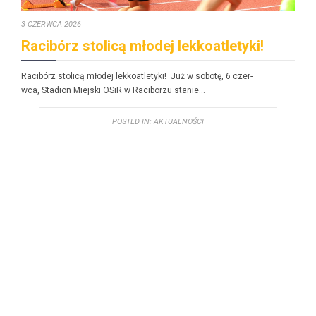
3 CZERWCA 2026
Racibórz stolicą młodej lekkoatletyki!
Racibórz stolicą młodej lekkoatle­ty­ki! Już w sobotę, 6 czer­
w­ca, Sta­dion Miejs­ki OSiR w Raci­borzu stanie…
POSTED IN:
AKTUALNOŚCI