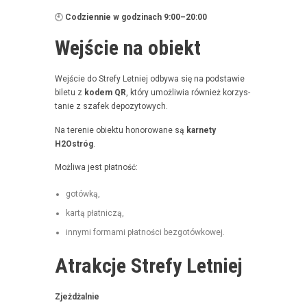
🕘
Codzi­en­nie w godz­i­nach 9:00–20:00
Wejście na obiekt
Wejś­cie do Stre­fy Let­niej odby­wa się na pod­staw­ie
bile­tu z
kodem QR
, który umożli­wia również korzys­
tanie z szafek depozytowych.
Na tere­nie obiek­tu hon­orowane są
kar­ne­ty
H2Ostróg
.
Możli­wa jest płatność:
gotówką,
kartą płat­niczą,
inny­mi for­ma­mi płat­noś­ci bezgotówkowej.
Atrakcje Strefy Letniej
Zjeżdżal­nie