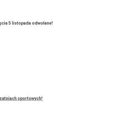
­cia 5 listopa­da odwołane!
szat­ni­ach sportowych!