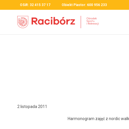
OSiR: 32 415 37 17 Obiekt Piastor: 600 956 233
2 listopada 2011
Har­mono­gram zajęć z nordic walk