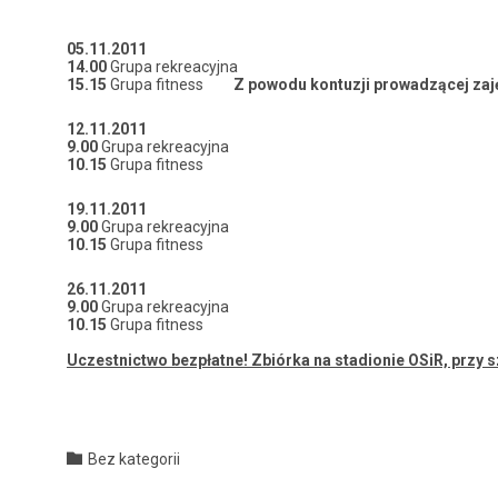
05.11.2011
14.00
Gru­pa rekrea­cyj­na
15.15
Gru­pa fit­ness
Z powodu kon­tuzji prowadzącej zaję
12.11.2011
9.00
Gru­pa rekrea­cyj­na
10.15
Gru­pa fitness
19.11.2011
9.00
Gru­pa rekrea­cyj­na
10.15
Gru­pa fitness
26.11.2011
9.00
Gru­pa rekrea­cyj­na
10.15
Gru­pa fitness
Uczest­nict­wo bezpłatne! Zbiór­ka na sta­dion­ie OSiR, przy 
Category

Bez kategorii