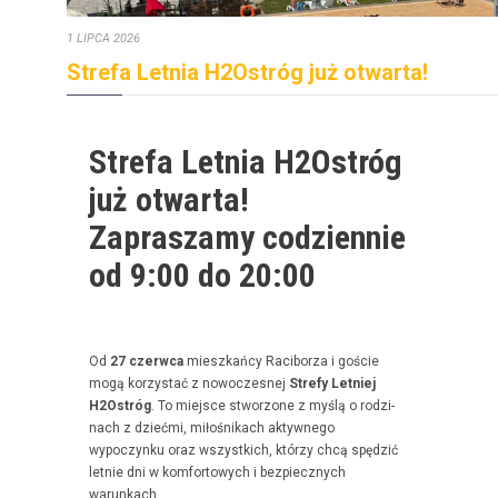
1 LIPCA 2026
Strefa Letnia H2Ostróg już otwarta!
Strefa Letnia H2Ostróg
już otwarta!
Zapraszamy codziennie
od 9:00 do 20:00
Od
27 czer­w­ca
mieszkań­cy Raci­borza i goś­cie
mogą korzys­tać z nowoczes­nej
Stre­fy Let­niej
H2Ostróg
. To miejsce stwor­zone z myślą o rodz­i­
nach z dzieć­mi, miłośnikach akty­wnego
wypoczynku oraz wszys­t­kich, którzy chcą spędz­ić
let­nie dni w kom­for­towych i bez­piecznych
warunkach.