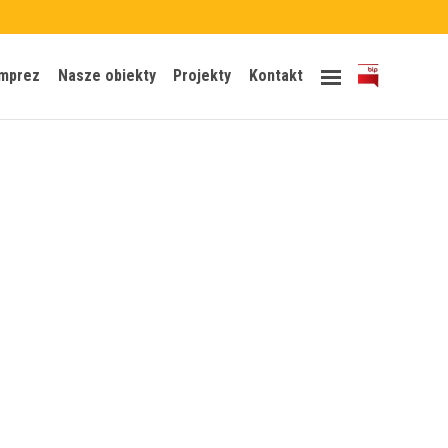
Skip
imprez
Nasze obiekty
Projekty
Kontakt
to
content