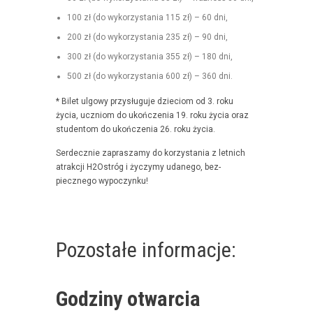
100 zł (do wyko­rzys­ta­nia 115 zł) – 60 dni,
200 zł (do wyko­rzys­ta­nia 235 zł) – 90 dni,
300 zł (do wyko­rzys­ta­nia 355 zł) – 180 dni,
500 zł (do wyko­rzys­ta­nia 600 zł) – 360 dni.
* Bilet ulgo­wy przysługu­je dzieciom od 3. roku
życia, uczniom do ukończenia 19. roku życia oraz
stu­den­tom do ukończenia 26. roku życia.
Serdecznie zaprasza­my do korzys­ta­nia z let­nich
atrakcji H2Ostróg i życzymy udanego, bez­
piecznego wypoczynku!
Pozostałe informacje:
Godziny otwarcia