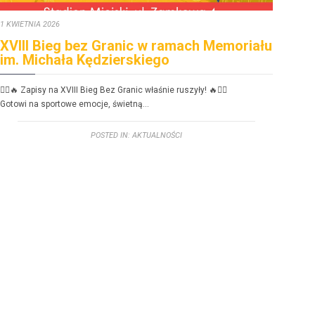
1 KWIETNIA 2026
30 ST
XVIII Bieg bez Granic w ramach Memoriału
FE
im. Michała Kędzierskiego
dzi
🏃‍♂️🔥 Zapisy na XVIII Bieg Bez Granic właśnie ruszyły! 🔥🏃‍♀️
FERIE
Gotowi na sportowe emoc­je, świetną…
Zbliż
POSTED IN:
AKTUALNOŚCI