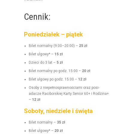
Cennik:
Poniedziałek – piątek
Bilet nor­mal­ny (9:00–20:00) –
25 zł
Bilet ulgo­wy* –
15 zł
Dzieci do 3 lat –
5 zł
Bilet nor­mal­ny po godz. 15:00 –
20 zł
Bilet ulgo­wy po godz. 15:00 –
12 zł
Oso­by z niepełnosprawnoś­ci­a­mi oraz posi­
adacze Raci­borskiej Kar­ty Senior 60+ i Rodz­i­na+
–
12 zł
Soboty, niedziele i święta
Bilet nor­mal­ny –
35 zł
Bilet ulgo­wy* –
20 zł