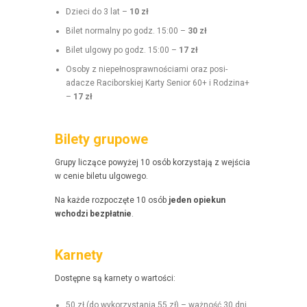
Dzieci do 3 lat –
10 zł
Bilet nor­mal­ny po godz. 15:00 –
30 zł
Bilet ulgo­wy po godz. 15:00 –
17 zł
Oso­by z niepełnosprawnoś­ci­a­mi oraz posi­
adacze Raci­borskiej Kar­ty Senior 60+ i Rodz­i­na+
–
17 zł
Bilety grupowe
Grupy liczące powyżej 10 osób korzys­ta­ją z wejś­cia
w cenie bile­tu ulgowego.
Na każde rozpoczęte 10 osób
jeden opiekun
wchodzi bezpłat­nie
.
Karnety
Dostęp­ne są kar­ne­ty o wartości:
50 zł (do wyko­rzys­ta­nia 55 zł) – ważność 30 dni,