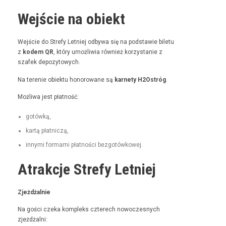
Wejście na obiekt
Wejś­cie do Stre­fy Let­niej odby­wa się na pod­staw­ie bile­tu
z
kodem QR
, który umożli­wia również korzys­tanie z
szafek depozytowych.
Na tere­nie obiek­tu hon­orowane są
kar­ne­ty H2Ostróg
.
Możli­wa jest płatność:
gotówką,
kartą płat­niczą,
inny­mi for­ma­mi płat­noś­ci bezgotówkowej.
Atrakcje Strefy Letniej
Zjeżdżal­nie
Na goś­ci czeka kom­pleks czterech nowoczes­nych
zjeżdżalni: