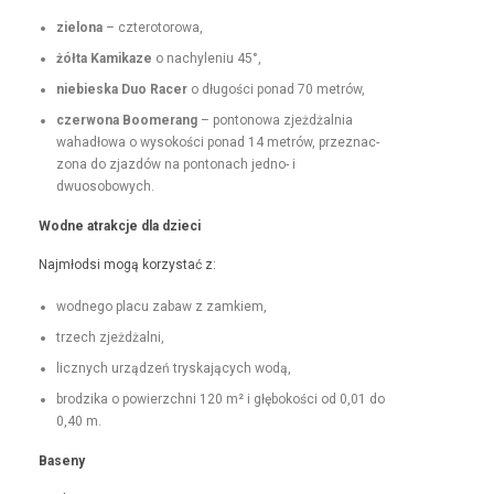
zielona
– czterotorowa,
żół­ta Kamikaze
o nachyle­niu 45°,
niebies­ka Duo Rac­er
o dłu­goś­ci pon­ad 70 metrów,
czer­wona Boomerang
– pontonowa zjeżdżal­nia
wahadłowa o wysokoś­ci pon­ad 14 metrów, przez­nac­
zona do zjazdów na pon­tonach jed­no- i
dwuosobowych.
Wodne atrakc­je dla dzieci
Najmłod­si mogą korzys­tać z:
wod­nego placu zabaw z zamkiem,
trzech zjeżdżal­ni,
licznych urządzeń tryska­ją­cych wodą,
brodzi­ka o powierzch­ni 120 m² i głębokoś­ci od 0,01 do
0,40 m.
Base­ny