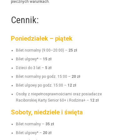
piecznych warunkach.
Cennik:
Poniedziałek – piątek
Bilet nor­mal­ny (9:00–20:00) –
25 zł
Bilet ulgo­wy* –
15 zł
Dzieci do 3 lat –
5 zł
Bilet nor­mal­ny po godz. 15:00 –
20 zł
Bilet ulgo­wy po godz. 15:00 –
12 zł
Oso­by z niepełnosprawnoś­ci­a­mi oraz posi­adacze
Raci­borskiej Kar­ty Senior 60+ i Rodz­i­na+ –
12 zł
Soboty, niedziele i święta
Bilet nor­mal­ny –
35 zł
Bilet ulgo­wy* –
20 zł