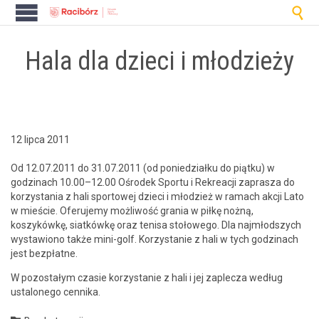

Hala dla dzieci i młodzieży
12 lipca 2011
Od 12.07.2011 do 31.07.2011 (od poniedzi­ałku do piątku) w
godz­i­nach 10.00–12.00 Ośrodek Sportu i Rekreacji zaprasza do
korzys­ta­nia z hali sportowej dzieci i młodzież w ramach akcji Lato
w mieś­cie. Ofer­u­je­my możli­wość gra­nia w piłkę nożną,
koszykówkę, siatkówkę oraz tenisa stołowego. Dla najmłod­szych
wys­taw­iono także mini-golf. Korzys­tanie z hali w tych godz­i­nach
jest bezpłatne.
W pozostałym cza­sie korzys­tanie z hali i jej zaplecza według
ustalonego cennika.