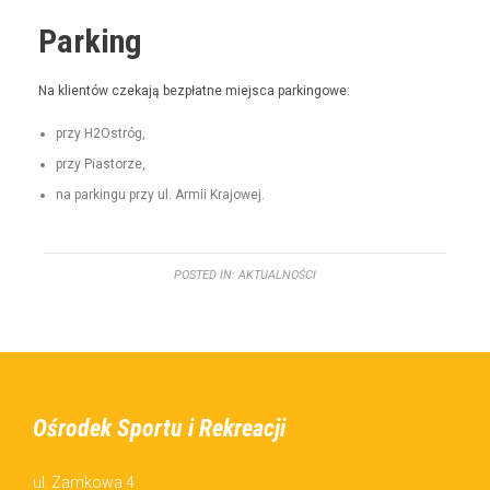
Parking
Na klien­tów czeka­ją bezpłatne miejs­ca parkingowe:
przy H2Ostróg,
przy Pias­torze,
na parkingu przy ul. Armii Krajowej.
POSTED IN:
AKTUALNOŚCI
Ośrodek Sportu i Rekreacji
ul. Zamkowa 4