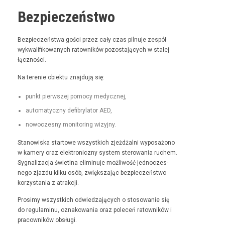
Bezpieczeństwo
Bez­pieczeńst­wa goś­ci przez cały czas pil­nu­je zespół
wyk­wal­i­fikowanych ratown­ików pozosta­ją­cych w stałej
łączności.
Na tere­nie obiek­tu zna­j­du­ją się:
punkt pier­wszej pomo­cy medycznej,
automaty­czny defi­bry­la­tor AED,
nowoczes­ny mon­i­tor­ing wizyjny.
Stanowiska star­towe wszys­t­kich zjeżdżal­ni wyposażono
w kamery oraz elek­tron­iczny sys­tem sterowa­nia ruchem.
Syg­nal­iza­c­ja świ­etl­na elimin­u­je możli­wość jed­noczes­
nego zjaz­du kilku osób, zwięk­sza­jąc bez­pieczeńst­wo
korzys­ta­nia z atrakcji.
Prosimy wszys­t­kich odwiedza­ją­cych o stosowanie się
do reg­u­laminu, oznakowa­nia oraz pole­ceń ratown­ików i
pra­cown­ików obsługi.