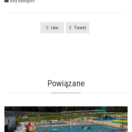
Category

Bez kategorii
Like
Tweet
Powiązane