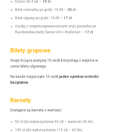
Dzieci do 3 lat –
10 zł
Bilet nor­mal­ny po godz. 15:00 –
30 zł
Bilet ulgo­wy po godz. 15:00 –
17 zł
Oso­by z niepełnosprawnoś­ci­a­mi oraz posi­adacze
Raci­borskiej Kar­ty Senior 60+ i Rodz­i­na+ –
17 zł
Bilety grupowe
Grupy liczące powyżej 10 osób korzys­ta­ją z wejś­cia w
cenie bile­tu ulgowego.
Na każde rozpoczęte 10 osób
jeden opiekun wchodzi
bezpłat­nie
.
Karnety
Dostęp­ne są kar­ne­ty o wartości:
50 zł (do wyko­rzys­ta­nia 55 zł) – ważność 30 dni,
100 zł (do wyko­rzys­ta­nia 115 zł) – 60 dni,