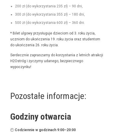
200 zł (do wyko­rzys­ta­nia 235 zł) – 90 dni,
300 zł (do wyko­rzys­ta­nia 355 zł) – 180 dni,
500 zł (do wyko­rzys­ta­nia 600 zł) – 360 dni.
* Bilet ulgo­wy przysługu­je dzieciom od 3. roku życia,
uczniom do ukończenia 19. roku życia oraz stu­den­tom
do ukończenia 26. roku życia.
Serdecznie zaprasza­my do korzys­ta­nia z let­nich atrakcji
H2Ostróg i życzymy udanego, bez­piecznego
wypoczynku!
Pozostałe informacje:
Godziny otwarcia
🕘
Codzi­en­nie w godz­i­nach 9:00–20:00