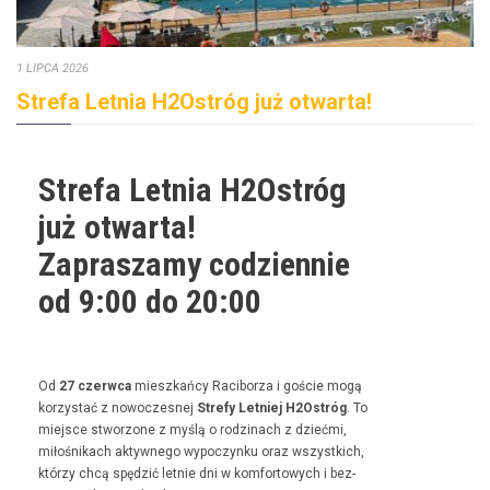
1 LIPCA 2026
Strefa Letnia H2Ostróg już otwarta!
Strefa Letnia H2Ostróg
już otwarta!
Zapraszamy codziennie
od 9:00 do 20:00
Od
27 czer­w­ca
mieszkań­cy Raci­borza i goś­cie mogą
korzys­tać z nowoczes­nej
Stre­fy Let­niej H2Ostróg
. To
miejsce stwor­zone z myślą o rodz­i­nach z dzieć­mi,
miłośnikach akty­wnego wypoczynku oraz wszys­t­kich,
którzy chcą spędz­ić let­nie dni w kom­for­towych i bez­