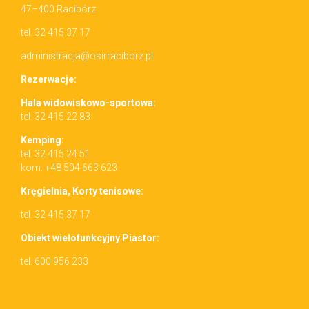
47–400 Racibórz
tel. 32 415 37 17
administracja@osirraciborz.pl
Rez­erwac­je:
Hala wid­owiskowo-sportowa:
tel. 32 415 22 83
Kemp­ing:
tel. 32 415 24 51
kom. +48 504 663 623
Kręgiel­nia, Korty tenisowe:
tel. 32 415 37 17
Obiekt wielo­funkcyjny Piastor:
tel. 600 956 233