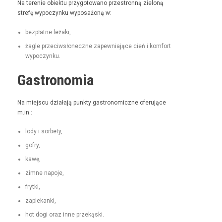
Na tere­nie obiek­tu przy­go­towano prze­stron­ną zieloną
stre­fę wypoczynku wyposażoną w:
bezpłatne leża­ki,
żagle prze­ci­wsłoneczne zapew­ni­a­jące cień i kom­fort
wypoczynku.
Gastronomia
Na miejs­cu dzi­ała­ją punk­ty gas­tro­nom­iczne ofer­u­jące
m.in.:
lody i sorbety,
gofry,
kawę,
zimne napo­je,
fry­t­ki,
zapiekan­ki,
hot dogi oraz inne przekąski.