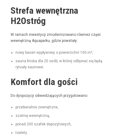
Strefa wewnętrzna
H2Ostróg
W ramach inwest­y­cji zmod­ern­i­zowano również część
wewnętrzną Aqua­parku, gdzie powstały:
nowy basen wypły­wowy o powierzch­ni 100 m²,
sauna fińs­ka dla 20 osób, w której odby­wać się będą
rytu­ały saunowe.
Komfort dla gości
Do dys­pozy­cji odwiedza­ją­cych przygotowano:
prze­bier­al­nie zewnętrzne,
szat­nię wewnętrzną,
pon­ad 200 szafek depozytowych,
toale­ty.