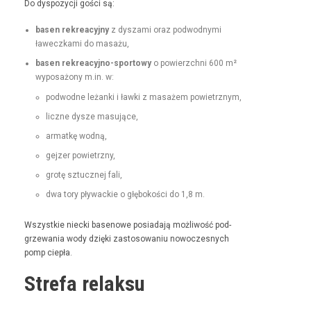
Do dys­pozy­cji goś­ci są:
basen rekrea­cyjny
z dysza­mi oraz pod­wod­ny­mi
ławeczka­mi do masażu,
basen rekrea­cyjno-sportowy
o powierzch­ni 600 m²
wyposażony m.in. w:
pod­wodne leżan­ki i ław­ki z masażem powietrznym,
liczne dysze masujące,
armatkę wod­ną,
gejz­er powietrzny,
grotę sztucznej fali,
dwa tory pływack­ie o głębokoś­ci do 1,8 m.
Wszys­tkie niec­ki basenowe posi­ada­ją możli­wość pod­
grze­wa­nia wody dzię­ki zas­tosowa­niu nowoczes­nych
pomp ciepła.
Strefa relaksu