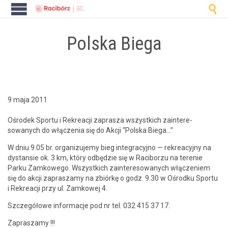

Polska Biega
9 maja 2011
Ośrodek Sportu i Rekreacji zaprasza wszys­t­kich zain­tere­
sowanych do włączenia się do Akcji “Pol­s­ka Biega…”
W dniu 9.05 br. orga­nizu­je­my bieg inte­gra­cyjno — rekrea­cyjny na
dys­tan­sie ok. 3 km, który odbędzie się w Raci­borzu na tere­nie
Parku Zamkowego. Wszys­t­kich zain­tere­sowanych włącze­niem
się do akcji zaprasza­my na zbiórkę o godz. 9.30 w Ośrod­ku Sportu
i Rekreacji przy ul. Zamkowej 4.
Szczegółowe infor­ma­c­je pod nr tel. 032 415 37 17.
Zaprasza­my !!!