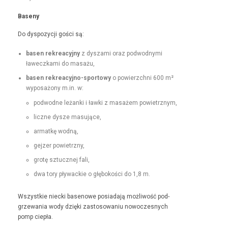
Base­ny
Do dys­pozy­cji goś­ci są:
basen rekrea­cyjny
z dysza­mi oraz pod­wod­ny­mi
ławeczka­mi do masażu,
basen rekrea­cyjno-sportowy
o powierzch­ni 600 m²
wyposażony m.in. w:
pod­wodne leżan­ki i ław­ki z masażem powietrznym,
liczne dysze masujące,
armatkę wod­ną,
gejz­er powietrzny,
grotę sztucznej fali,
dwa tory pływack­ie o głębokoś­ci do 1,8 m.
Wszys­tkie niec­ki basenowe posi­ada­ją możli­wość pod­
grze­wa­nia wody dzię­ki zas­tosowa­niu nowoczes­nych
pomp ciepła.