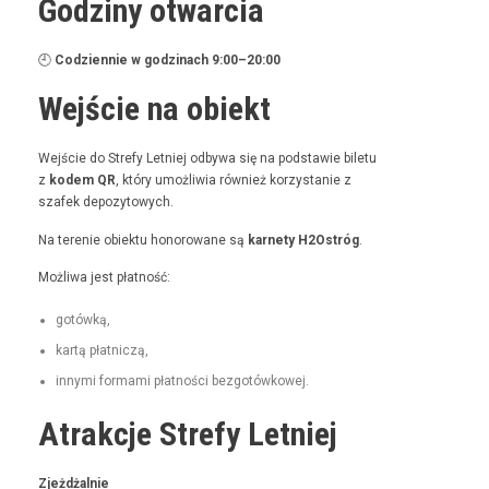
Godziny otwarcia
🕘
Codzi­en­nie w godz­i­nach 9:00–20:00
Wejście na obiekt
Wejś­cie do Stre­fy Let­niej odby­wa się na pod­staw­ie bile­tu
z
kodem QR
, który umożli­wia również korzys­tanie z
szafek depozytowych.
Na tere­nie obiek­tu hon­orowane są
kar­ne­ty H2Ostróg
.
Możli­wa jest płatność:
gotówką,
kartą płat­niczą,
inny­mi for­ma­mi płat­noś­ci bezgotówkowej.
Atrakcje Strefy Letniej
Zjeżdżal­nie