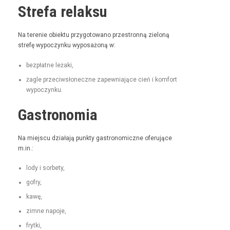
Strefa relaksu
Na tere­nie obiek­tu przy­go­towano prze­stron­ną zieloną
stre­fę wypoczynku wyposażoną w:
bezpłatne leża­ki,
żagle prze­ci­wsłoneczne zapew­ni­a­jące cień i kom­fort
wypoczynku.
Gastronomia
Na miejs­cu dzi­ała­ją punk­ty gas­tro­nom­iczne ofer­u­jące
m.in.:
lody i sorbety,
gofry,
kawę,
zimne napo­je,
fry­t­ki,