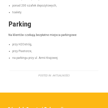
pon­ad 200 szafek depozytowych,
toale­ty.
Parking
Na klien­tów czeka­ją bezpłatne miejs­ca parkingowe:
przy H2Ostróg,
przy Pias­torze,
na parkingu przy ul. Armii Krajowej.
POSTED IN:
AKTUALNOŚCI