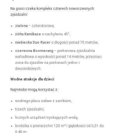
Na goś­ci czeka kom­pleks czterech nowoczes­nych
zjeżdżalni:
zielona
– czterotorowa,
żół­ta Kamikaze
o nachyle­niu 45°,
niebies­ka Duo Rac­er
o dłu­goś­ci pon­ad 70 metrów,
czer­wona Boomerang
– pontonowa zjeżdżal­nia
wahadłowa o wysokoś­ci pon­ad 14 metrów, przez­nac­
zona do zjazdów na pon­tonach jed­no- i
dwuosobowych.
Wodne atrakc­je dla dzieci
Najmłod­si mogą korzys­tać z:
wod­nego placu zabaw z zamkiem,
trzech zjeżdżal­ni,
licznych urządzeń tryska­ją­cych wodą,
brodzi­ka o powierzch­ni 120 m² i głębokoś­ci od 0,01 do
0,40 m.