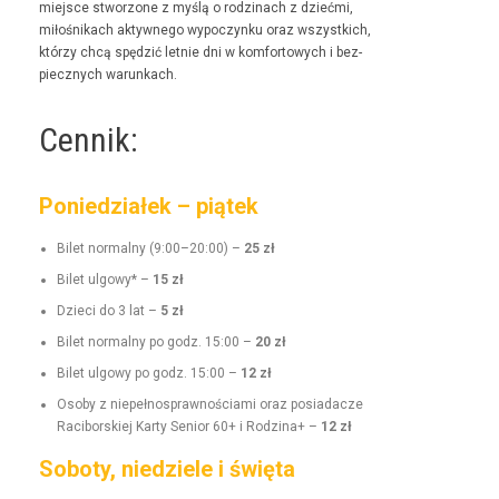
miejsce stwor­zone z myślą o rodz­i­nach z dzieć­mi,
miłośnikach akty­wnego wypoczynku oraz wszys­t­kich,
którzy chcą spędz­ić let­nie dni w kom­for­towych i bez­
piecznych warunkach.
Cennik:
Poniedziałek – piątek
Bilet nor­mal­ny (9:00–20:00) –
25 zł
Bilet ulgo­wy* –
15 zł
Dzieci do 3 lat –
5 zł
Bilet nor­mal­ny po godz. 15:00 –
20 zł
Bilet ulgo­wy po godz. 15:00 –
12 zł
Oso­by z niepełnosprawnoś­ci­a­mi oraz posi­adacze
Raci­borskiej Kar­ty Senior 60+ i Rodz­i­na+ –
12 zł
Soboty, niedziele i święta