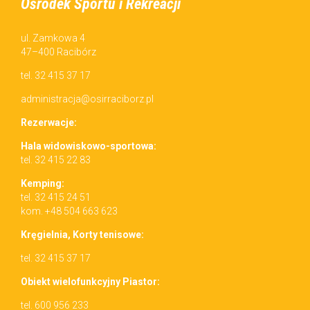
Ośrodek Sportu i Rekreacji
ul. Zamkowa 4
47–400 Racibórz
tel. 32 415 37 17
administracja@osirraciborz.pl
Rez­erwac­je:
Hala wid­owiskowo-sportowa:
tel. 32 415 22 83
Kemp­ing:
tel. 32 415 24 51
kom. +48 504 663 623
Kręgiel­nia, Korty tenisowe:
tel. 32 415 37 17
Obiekt wielo­funkcyjny Piastor:
tel. 600 956 233