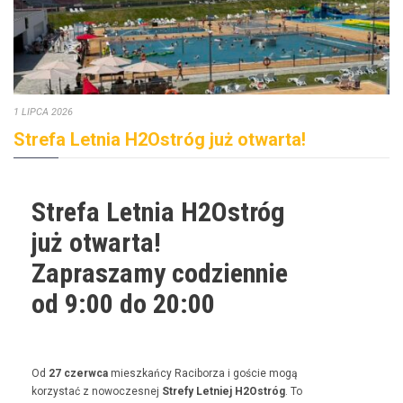
1 LIPCA 2026
Strefa Letnia H2Ostróg już otwarta!
Strefa Letnia H2Ostróg
już otwarta!
Zapraszamy codziennie
od 9:00 do 20:00
Od
27 czer­w­ca
mieszkań­cy Raci­borza i goś­cie mogą
korzys­tać z nowoczes­nej
Stre­fy Let­niej H2Ostróg
. To