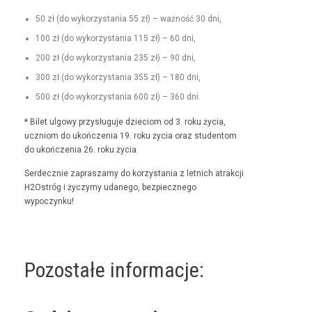
50 zł (do wyko­rzys­ta­nia 55 zł) – ważność 30 dni,
100 zł (do wyko­rzys­ta­nia 115 zł) – 60 dni,
200 zł (do wyko­rzys­ta­nia 235 zł) – 90 dni,
300 zł (do wyko­rzys­ta­nia 355 zł) – 180 dni,
500 zł (do wyko­rzys­ta­nia 600 zł) – 360 dni.
* Bilet ulgo­wy przysługu­je dzieciom od 3. roku życia,
uczniom do ukończenia 19. roku życia oraz stu­den­tom
do ukończenia 26. roku życia.
Serdecznie zaprasza­my do korzys­ta­nia z let­nich atrakcji
H2Ostróg i życzymy udanego, bez­piecznego
wypoczynku!
Pozostałe informacje: