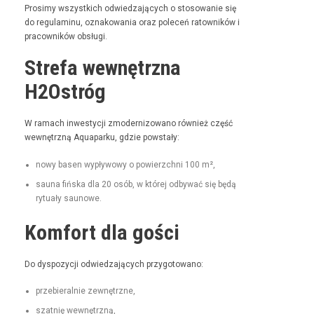
Prosimy wszys­t­kich odwiedza­ją­cych o stosowanie się
do reg­u­laminu, oznakowa­nia oraz pole­ceń ratown­ików i
pra­cown­ików obsługi.
Strefa wewnętrzna
H2Ostróg
W ramach inwest­y­cji zmod­ern­i­zowano również część
wewnętrzną Aqua­parku, gdzie powstały:
nowy basen wypły­wowy o powierzch­ni 100 m²,
sauna fińs­ka dla 20 osób, w której odby­wać się będą
rytu­ały saunowe.
Komfort dla gości
Do dys­pozy­cji odwiedza­ją­cych przygotowano:
prze­bier­al­nie zewnętrzne,
szat­nię wewnętrzną,