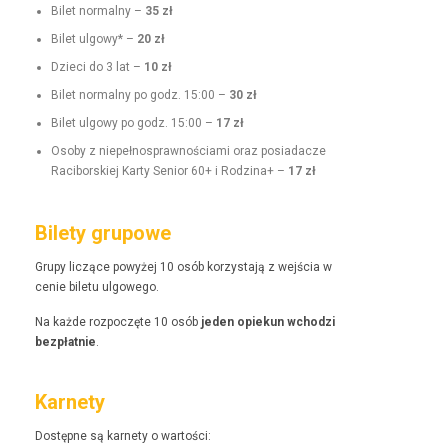
Bilet nor­mal­ny –
35 zł
Bilet ulgo­wy* –
20 zł
Dzieci do 3 lat –
10 zł
Bilet nor­mal­ny po godz. 15:00 –
30 zł
Bilet ulgo­wy po godz. 15:00 –
17 zł
Oso­by z niepełnosprawnoś­ci­a­mi oraz posi­adacze
Raci­borskiej Kar­ty Senior 60+ i Rodz­i­na+ –
17 zł
Bilety grupowe
Grupy liczące powyżej 10 osób korzys­ta­ją z wejś­cia w
cenie bile­tu ulgowego.
Na każde rozpoczęte 10 osób
jeden opiekun wchodzi
bezpłat­nie
.
Karnety
Dostęp­ne są kar­ne­ty o wartości: