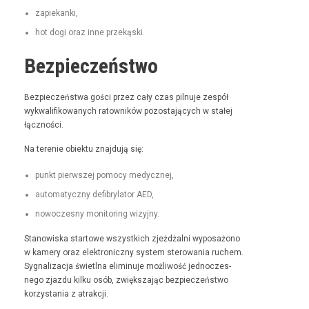
zapiekan­ki,
hot dogi oraz inne przekąski.
Bezpieczeństwo
Bez­pieczeńst­wa goś­ci przez cały czas pil­nu­je zespół
wyk­wal­i­fikowanych ratown­ików pozosta­ją­cych w stałej
łączności.
Na tere­nie obiek­tu zna­j­du­ją się:
punkt pier­wszej pomo­cy medycznej,
automaty­czny defi­bry­la­tor AED,
nowoczes­ny mon­i­tor­ing wizyjny.
Stanowiska star­towe wszys­t­kich zjeżdżal­ni wyposażono
w kamery oraz elek­tron­iczny sys­tem sterowa­nia ruchem.
Syg­nal­iza­c­ja świ­etl­na elimin­u­je możli­wość jed­noczes­
nego zjaz­du kilku osób, zwięk­sza­jąc bez­pieczeńst­wo
korzys­ta­nia z atrakcji.