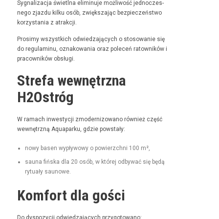
Syg­nal­iza­c­ja świ­etl­na elimin­u­je możli­wość jed­noczes­
nego zjaz­du kilku osób, zwięk­sza­jąc bez­pieczeńst­wo
korzys­ta­nia z atrakcji.
Prosimy wszys­t­kich odwiedza­ją­cych o stosowanie się
do reg­u­laminu, oznakowa­nia oraz pole­ceń ratown­ików i
pra­cown­ików obsługi.
Strefa wewnętrzna
H2Ostróg
W ramach inwest­y­cji zmod­ern­i­zowano również część
wewnętrzną Aqua­parku, gdzie powstały:
nowy basen wypły­wowy o powierzch­ni 100 m²,
sauna fińs­ka dla 20 osób, w której odby­wać się będą
rytu­ały saunowe.
Komfort dla gości
Do dys­pozy­cji odwiedza­ją­cych przygotowano: