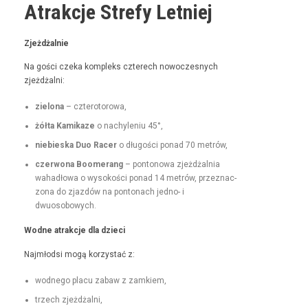
Atrakcje Strefy Letniej
Zjeżdżal­nie
Na goś­ci czeka kom­pleks czterech nowoczes­nych
zjeżdżalni:
zielona
– czterotorowa,
żół­ta Kamikaze
o nachyle­niu 45°,
niebies­ka Duo Rac­er
o dłu­goś­ci pon­ad 70 metrów,
czer­wona Boomerang
– pontonowa zjeżdżal­nia
wahadłowa o wysokoś­ci pon­ad 14 metrów, przez­nac­
zona do zjazdów na pon­tonach jed­no- i
dwuosobowych.
Wodne atrakc­je dla dzieci
Najmłod­si mogą korzys­tać z:
wod­nego placu zabaw z zamkiem,
trzech zjeżdżal­ni,