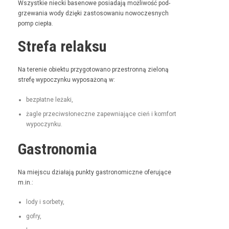
Wszys­tkie niec­ki basenowe posi­ada­ją możli­wość pod­
grze­wa­nia wody dzię­ki zas­tosowa­niu nowoczes­nych
pomp ciepła.
Strefa relaksu
Na tere­nie obiek­tu przy­go­towano prze­stron­ną zieloną
stre­fę wypoczynku wyposażoną w:
bezpłatne leża­ki,
żagle prze­ci­wsłoneczne zapew­ni­a­jące cień i kom­fort
wypoczynku.
Gastronomia
Na miejs­cu dzi­ała­ją punk­ty gas­tro­nom­iczne ofer­u­jące
m.in.:
lody i sorbety,
gofry,