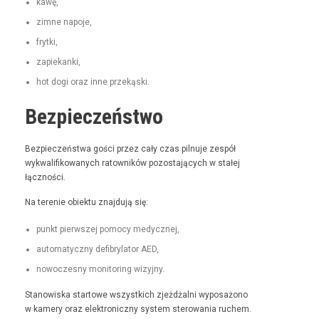
kawę,
zimne napo­je,
fry­t­ki,
zapiekan­ki,
hot dogi oraz inne przekąski.
Bezpieczeństwo
Bez­pieczeńst­wa goś­ci przez cały czas pil­nu­je zespół
wyk­wal­i­fikowanych ratown­ików pozosta­ją­cych w stałej
łączności.
Na tere­nie obiek­tu zna­j­du­ją się:
punkt pier­wszej pomo­cy medycznej,
automaty­czny defi­bry­la­tor AED,
nowoczes­ny mon­i­tor­ing wizyjny.
Stanowiska star­towe wszys­t­kich zjeżdżal­ni wyposażono
w kamery oraz elek­tron­iczny sys­tem sterowa­nia ruchem.