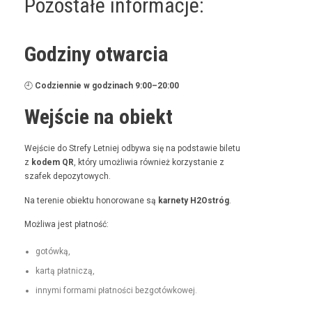
Pozostałe informacje:
Godziny otwarcia
🕘
Codzi­en­nie w godz­i­nach 9:00–20:00
Wejście na obiekt
Wejś­cie do Stre­fy Let­niej odby­wa się na pod­staw­ie bile­tu
z
kodem QR
, który umożli­wia również korzys­tanie z
szafek depozytowych.
Na tere­nie obiek­tu hon­orowane są
kar­ne­ty H2Ostróg
.
Możli­wa jest płatność:
gotówką,
kartą płat­niczą,
inny­mi for­ma­mi płat­noś­ci bezgotówkowej.