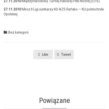
27.11.2010
Między­nar­o­dowy Turniej Halowej Pił­ki Nożnej (U16)
27.11.2010
Mecz II Ligi siatkarzy KS AZS Rafako — KU politech­ni­ki
Opolskiej
Category

Bez kategorii
Like
Tweet
Powiązane