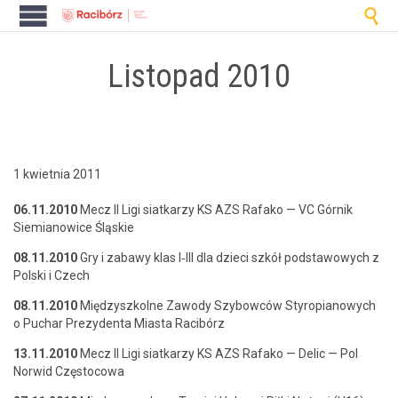

Listopad 2010
1 kwietnia 2011
06.11.2010
Mecz II Ligi siatkarzy KS AZS Rafako — VC Górnik
Siemi­anow­ice Śląskie
08.11.2010
Gry i zabawy klas I‑III dla dzieci szkół pod­sta­wowych z
Pol­s­ki i Czech
08.11.2010
Międzyszkolne Zawody Szy­bow­ców Sty­ropi­anowych
o Puchar Prezy­den­ta Mias­ta Racibórz
13.11.2010
Mecz II Ligi siatkarzy KS AZS Rafako — Del­ic — Pol
Nor­wid Częstocowa