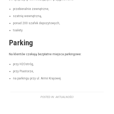
prze­bier­al­nie zewnętrzne,
szat­nię wewnętrzną,
pon­ad 200 szafek depozytowych,
toale­ty.
Parking
Na klien­tów czeka­ją bezpłatne miejs­ca parkingowe:
przy H2Ostróg,
przy Pias­torze,
na parkingu przy ul. Armii Krajowej.
POSTED IN:
AKTUALNOŚCI