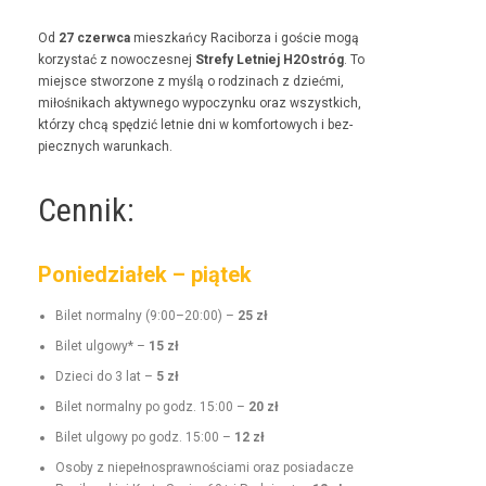
Od
27 czer­w­ca
mieszkań­cy Raci­borza i goś­cie mogą
korzys­tać z nowoczes­nej
Stre­fy Let­niej H2Ostróg
. To
miejsce stwor­zone z myślą o rodz­i­nach z dzieć­mi,
miłośnikach akty­wnego wypoczynku oraz wszys­t­kich,
którzy chcą spędz­ić let­nie dni w kom­for­towych i bez­
piecznych warunkach.
Cennik:
Poniedziałek – piątek
Bilet nor­mal­ny (9:00–20:00) –
25 zł
Bilet ulgo­wy* –
15 zł
Dzieci do 3 lat –
5 zł
Bilet nor­mal­ny po godz. 15:00 –
20 zł
Bilet ulgo­wy po godz. 15:00 –
12 zł
Oso­by z niepełnosprawnoś­ci­a­mi oraz posi­adacze