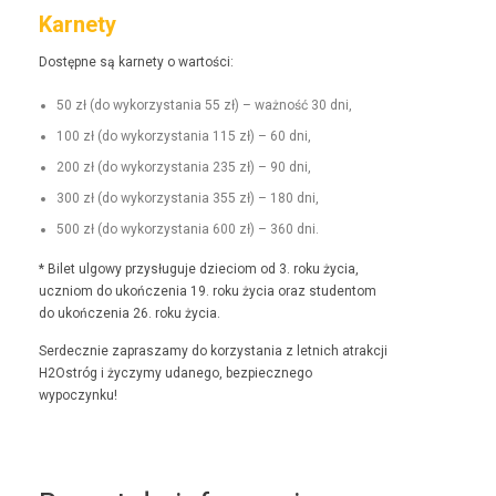
Karnety
Dostęp­ne są kar­ne­ty o wartości:
50 zł (do wyko­rzys­ta­nia 55 zł) – ważność 30 dni,
100 zł (do wyko­rzys­ta­nia 115 zł) – 60 dni,
200 zł (do wyko­rzys­ta­nia 235 zł) – 90 dni,
300 zł (do wyko­rzys­ta­nia 355 zł) – 180 dni,
500 zł (do wyko­rzys­ta­nia 600 zł) – 360 dni.
* Bilet ulgo­wy przysługu­je dzieciom od 3. roku życia,
uczniom do ukończenia 19. roku życia oraz stu­den­tom
do ukończenia 26. roku życia.
Serdecznie zaprasza­my do korzys­ta­nia z let­nich atrakcji
H2Ostróg i życzymy udanego, bez­piecznego
wypoczynku!