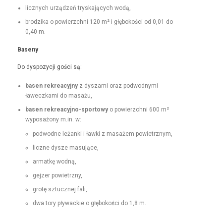
licznych urządzeń tryska­ją­cych wodą,
brodzi­ka o powierzch­ni 120 m² i głębokoś­ci od 0,01 do
0,40 m.
Base­ny
Do dys­pozy­cji goś­ci są:
basen rekrea­cyjny
z dysza­mi oraz pod­wod­ny­mi
ławeczka­mi do masażu,
basen rekrea­cyjno-sportowy
o powierzch­ni 600 m²
wyposażony m.in. w:
pod­wodne leżan­ki i ław­ki z masażem powietrznym,
liczne dysze masujące,
armatkę wod­ną,
gejz­er powietrzny,
grotę sztucznej fali,
dwa tory pływack­ie o głębokoś­ci do 1,8 m.