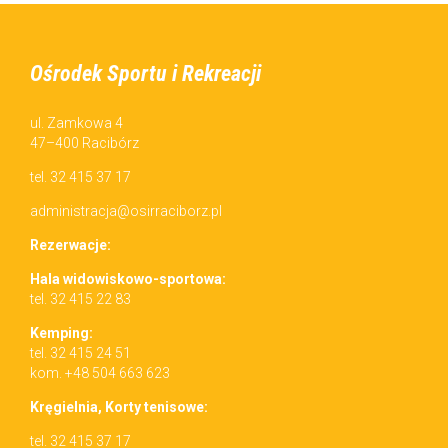
Ośrodek Sportu i Rekreacji
ul. Zamkowa 4
47–400 Racibórz
tel. 32 415 37 17
administracja@osirraciborz.pl
Rez­erwac­je:
Hala wid­owiskowo-sportowa:
tel. 32 415 22 83
Kemp­ing:
tel. 32 415 24 51
kom. +48 504 663 623
Kręgiel­nia, Korty tenisowe:
tel. 32 415 37 17