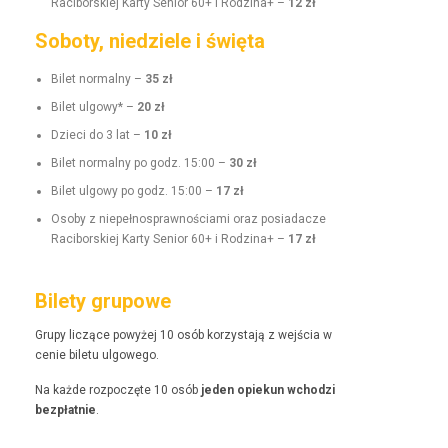
Raci­borskiej Kar­ty Senior 60+ i Rodz­i­na+ –
12 zł
Soboty, niedziele i święta
Bilet nor­mal­ny –
35 zł
Bilet ulgo­wy* –
20 zł
Dzieci do 3 lat –
10 zł
Bilet nor­mal­ny po godz. 15:00 –
30 zł
Bilet ulgo­wy po godz. 15:00 –
17 zł
Oso­by z niepełnosprawnoś­ci­a­mi oraz posi­adacze
Raci­borskiej Kar­ty Senior 60+ i Rodz­i­na+ –
17 zł
Bilety grupowe
Grupy liczące powyżej 10 osób korzys­ta­ją z wejś­cia w
cenie bile­tu ulgowego.
Na każde rozpoczęte 10 osób
jeden opiekun wchodzi
bezpłat­nie
.