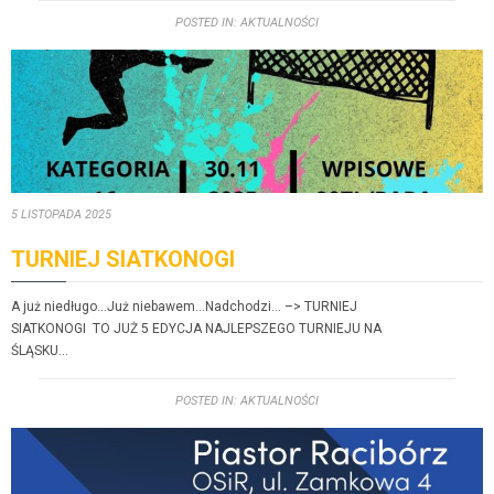
POST­ED IN:
AKTU­AL­NOŚ­CI
5 LISTOPA­DA 2025
TURNIEJ SIATKONOGI
A już niedłu­go…Już niebawem…Nad­chodzi… –> TURNIEJ
SIATKONOGI TO JUŻ 5 EDYCJA NAJLEPSZEGO TURNIEJU NA
ŚLĄSKU…
POST­ED IN:
AKTU­AL­NOŚ­CI