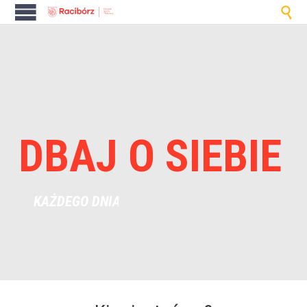

D
B
A
J
O
S
I
E
B
I
E
KAŻDEGO DNIA