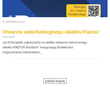
3 LISTOPA­DA 2025
Otwarcie wielofunkcyjnego obiektu Piastor
Już 8 listopa­da zaprasza­my na wielkie otwar­cie całorocznego
obiek­tu PIASTOR Racibórz! Inau­gu­rację dzi­ałal­noś­ci
rozpoczniemy lodowiskiem,…
POST­ED IN:
AKTU­AL­NOŚ­CI
pokaż więcej