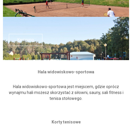
Kemp­ing
Hala wid­owiskowo-sportowa
Hala wid­owiskowo-sportowa jest miejscem, gdzie oprócz
wyna­j­mu hali możesz sko­rzys­tać z siłowni, sauny, sali fit­ness i
tenisa stołowego.
Korty tenisowe