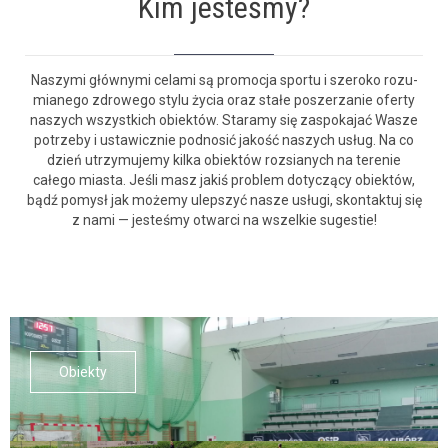
Kim jesteśmy?
Naszy­mi główny­mi cela­mi są pro­moc­ja sportu i sze­roko rozu­
mi­anego zdrowego sty­lu życia oraz stałe posz­erzanie ofer­ty
naszych wszys­t­kich obiek­tów. Staramy się zaspoka­jać Wasze
potrze­by i ustaw­icznie pod­nosić jakość naszych usług. Na co
dzień utrzy­mu­je­my kil­ka obiek­tów rozsianych na tere­nie
całego mias­ta. Jeśli masz jak­iś prob­lem doty­czą­cy obiek­tów,
bądź pomysł jak może­my ulep­szyć nasze usłu­gi, skon­tak­tuj się
z nami — jesteśmy otwar­ci na wszelkie sugestie!
Obiek­ty