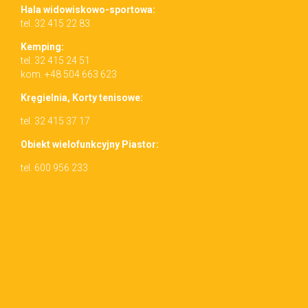
Hala wid­owiskowo-sportowa:
tel. 32 415 22 83
Kemp­ing:
tel. 32 415 24 51
kom. +48 504 663 623
Kręgiel­nia, Korty tenisowe:
tel. 32 415 37 17
Obiekt wielo­funkcyjny Piastor:
tel. 600 956 233