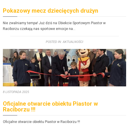
Pokazowy mecz dziecięcych drużyn
Nie zwal­ni­amy tem­pa! Już dziś na Obiek­cie Sportowym Pias­tor w
Raci­borzu czeka­ją nas sportowe emoc­je na…
POST­ED IN:
AKTU­AL­NOŚ­CI
8 LISTOPA­DA 2025
Oficjalne otwarcie obiektu Piastor w
Raciborzu !!!
Ofic­jalne otwar­cie obiek­tu Pias­tor w Raciborzu !!!