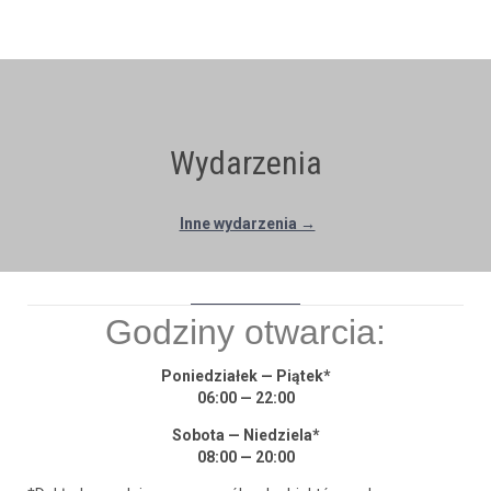
Wydarzenia
Inne wydarzenia →
Godziny otwar­cia:
Poniedzi­ałek — Piątek*
06:00 — 22:00
Sob­o­ta — Niedziela*
08:00 — 20:00