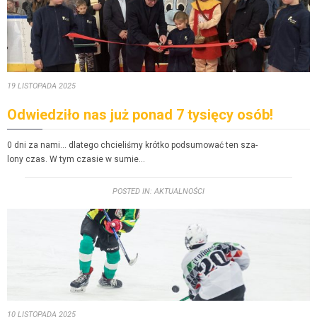
19 LISTOPA­DA 2025
Odwiedziło nas już ponad 7 tysięcy osób!
0 dni za nami… dlat­ego chcieliśmy krótko pod­sumować ten sza­
lony czas. W tym cza­sie w sumie…
POST­ED IN:
AKTU­AL­NOŚ­CI
10 LISTOPA­DA 2025