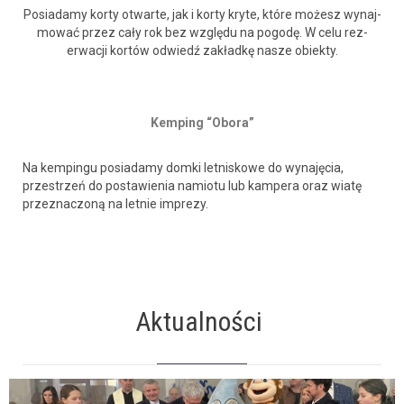
Posi­adamy korty otwarte, jak i korty kryte, które możesz wyna­j­
mować przez cały rok bez wzglę­du na pogodę. W celu rez­
erwacji kortów odwiedź zakład­kę nasze obiekty.
Kemp­ing “Obo­ra”
Na kempin­gu posi­adamy dom­ki let­niskowe do wyna­ję­cia,
przestrzeń do postaw­ienia namio­tu lub kam­pera oraz wiatę
przez­nac­zoną na let­nie imprezy.
Aktualności