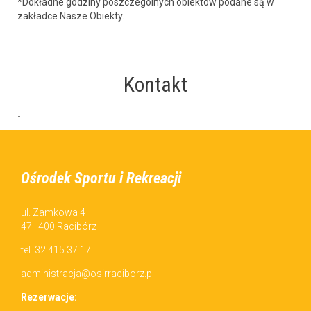
*Dokładne godziny poszczegól­nych obiek­tów podane są w
zakład­ce Nasze Obiekty.
Kontakt
-
Ośrodek Sportu i Rekreacji
ul. Zamkowa 4
47–400 Racibórz
tel. 32 415 37 17
administracja@osirraciborz.pl
Rez­erwac­je: