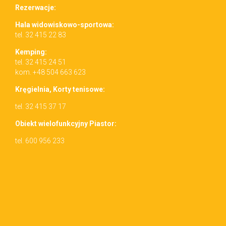
Rez­erwac­je:
Hala wid­owiskowo-sportowa:
tel. 32 415 22 83
Kemp­ing:
tel. 32 415 24 51
kom. +48 504 663 623
Kręgiel­nia, Korty tenisowe:
tel. 32 415 37 17
Obiekt wielo­funkcyjny Piastor:
tel. 600 956 233