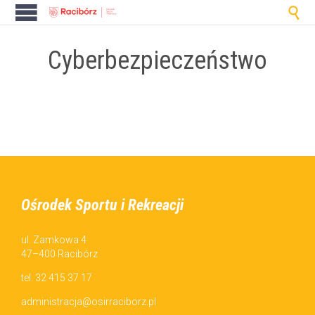

Cyberbezpieczeństwo
Ośrodek Sportu i Rekreacji
ul. Zamkowa 4
47–400 Racibórz
tel. 32 415 37 17
administracja@osirraciborz.pl