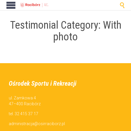

Testimonial Category:
With
photo
Ośrodek Sportu i Rekreacji
ul. Zamkowa 4
47–400 Racibórz
tel. 32 415 37 17
administracja@osirraciborz.pl