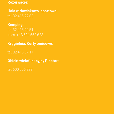
Rez­erwac­je:
Hala wid­owiskowo-sportowa:
tel. 32 415 22 83
Kemp­ing:
tel. 32 415 24 51
kom. +48 504 663 623
Kręgiel­nia, Korty tenisowe:
tel. 32 415 37 17
Obiekt wielo­funkcyjny Piastor:
tel. 600 956 233