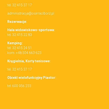
tel. 32 415 37 17
administracja@osirraciborz.pl
Rez­erwac­je:
Hala wid­owiskowo-sportowa:
tel. 32 415 22 83
Kemp­ing:
tel. 32 415 24 51
kom. +48 504 663 623
Kręgiel­nia, Korty tenisowe:
tel. 32 415 37 17
Obiekt wielo­funkcyjny Piastor:
tel. 600 956 233