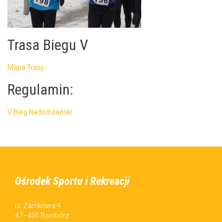
Trasa Biegu V
Mapa Trasy
Regulamin:
V Bieg Nadodrzański
Ośrodek Sportu i Rekreacji
ul. Zamkowa 4
47–400 Racibórz