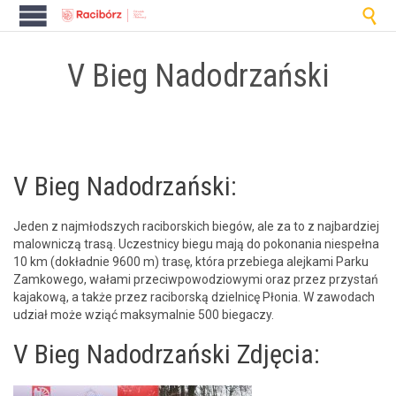

V Bieg Nadodrzański
V Bieg Nadodrzański:
Jeden z najmłod­szych raci­bors­kich biegów, ale za to z najbardziej
mal­own­iczą trasą. Uczest­ni­cy biegu mają do poko­na­nia niespeł­na
10 km (dokład­nie 9600 m) trasę, która prze­b­ie­ga ale­jka­mi Parku
Zamkowego, wała­mi prze­ci­w­powodziowy­mi oraz przez przys­tań
kajakową, a także przez raci­borską dziel­nicę Pło­nia. W zawodach
udzi­ał może wziąć maksy­mal­nie 500 biegaczy.
V Bieg Nadodrzański Zdjęcia: