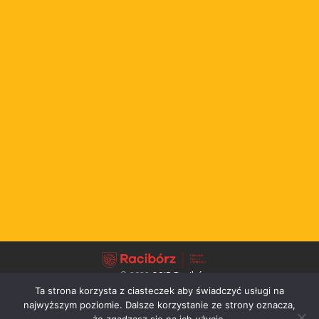
© 2022
OSiR Racibórz
Ta strona korzysta z ciasteczek aby świadczyć usługi na
↑
najwyższym poziomie. Dalsze korzystanie ze strony oznacza,