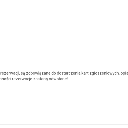
ły rez­erwacji, są zobow­iązane do dostar­czenia kart zgłoszeniowych, opła
­noś­ci rez­erwac­je zostaną odwołane!