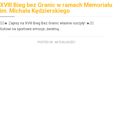
XVIII Bieg bez Granic w ramach Memoriału
FE
im. Michała Kędzierskiego
dzi
🏃‍♂️🔥 Zapisy na XVIII Bieg Bez Granic właśnie ruszyły! 🔥🏃‍♀️
FERIE
Gotowi na sportowe emoc­je, świetną…
Zbliż
POSTED IN:
AKTUALNOŚCI