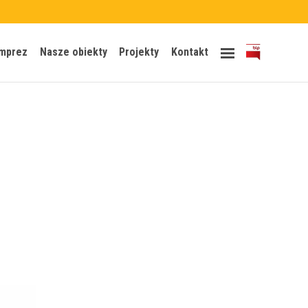
Skip
imprez
Nasze obiekty
Projekty
Kontakt
to
content