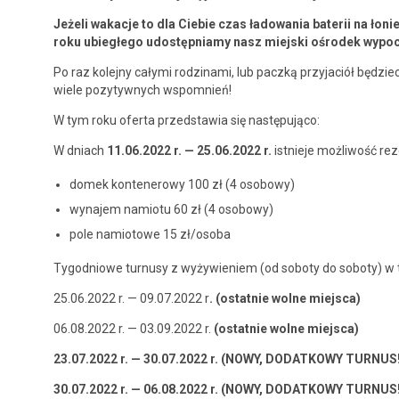
Jeżeli wakac­je to dla Ciebie czas ład­owa­nia baterii na łon
roku ubiegłego udostęp­ni­amy nasz miejs­ki ośrodek wyp
Po raz kole­jny cały­mi rodz­i­na­mi, lub paczką przy­jaciół będzie
wiele pozy­ty­wnych wspomnień!
W tym roku ofer­ta przed­staw­ia się następująco:
W dni­ach
11.06.2022 r. — 25.06.2022 r.
ist­nieje możli­wość re
domek kon­ten­erowy 100 zł (4 osobowy)
wyna­jem namio­tu 60 zł (4 osobowy)
pole namiotowe 15 zł/osoba
Tygod­niowe tur­nusy z wyży­wie­niem (od sobo­ty do sobo­ty) w
25.06.2022 r. — 09.07.2022 r
. (ostat­nie wolne miejsca)
06.08.2022 r. — 03.09.2022 r.
(ostat­nie wolne miejsca)
23.07.2022 r. — 30.07.2022 r.
(NOWY, DODATKOWY TURNUS!
30.07.2022 r. — 06.08.2022 r.
(NOWY, DODATKOWY TURNUS!