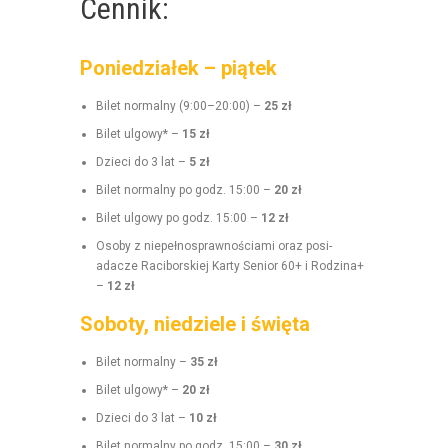
Cennik:
Poniedziałek – piątek
Bilet nor­mal­ny (9:00–20:00) –
25 zł
Bilet ulgo­wy* –
15 zł
Dzieci do 3 lat –
5 zł
Bilet nor­mal­ny po godz. 15:00 –
20 zł
Bilet ulgo­wy po godz. 15:00 –
12 zł
Oso­by z niepełnosprawnoś­ci­a­mi oraz posi­
adacze Raci­borskiej Kar­ty Senior 60+ i Rodz­i­na+
–
12 zł
Soboty, niedziele i święta
Bilet nor­mal­ny –
35 zł
Bilet ulgo­wy* –
20 zł
Dzieci do 3 lat –
10 zł
Bilet nor­mal­ny po godz. 15:00 –
30 zł