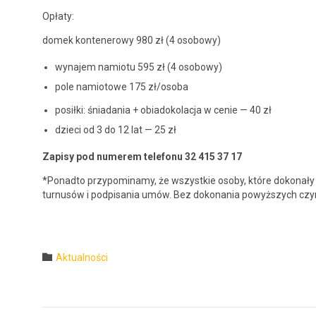
Opłaty:
domek kon­ten­erowy 980 zł (4 osobowy)
wyna­jem namio­tu 595 zł (4 osobowy)
pole namiotowe 175 zł/osoba
posił­ki: śni­ada­nia + obi­adoko­lac­ja w cenie — 40 zł
dzieci od 3 do 12 lat — 25 zł
Zapisy pod numerem tele­fonu 32 415 37 17
*Pon­ad­to przy­pom­i­namy, że wszys­tkie oso­by, które dokon­a
tur­nusów i pod­pisa­nia umów. Bez doko­na­nia powyższych czyn
Category

Aktualności