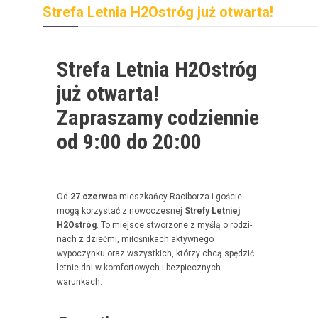
Strefa Letnia H2Ostróg już otwarta!
Strefa Letnia H2Ostróg
już otwarta!
Zapraszamy codziennie
od 9:00 do 20:00
Od
27 czer­w­ca
mieszkań­cy Raci­borza i goś­cie
mogą korzys­tać z nowoczes­nej
Stre­fy Let­niej
H2Ostróg
. To miejsce stwor­zone z myślą o rodz­i­
nach z dzieć­mi, miłośnikach akty­wnego
wypoczynku oraz wszys­t­kich, którzy chcą spędz­ić
let­nie dni w kom­for­towych i bez­piecznych
warunkach.