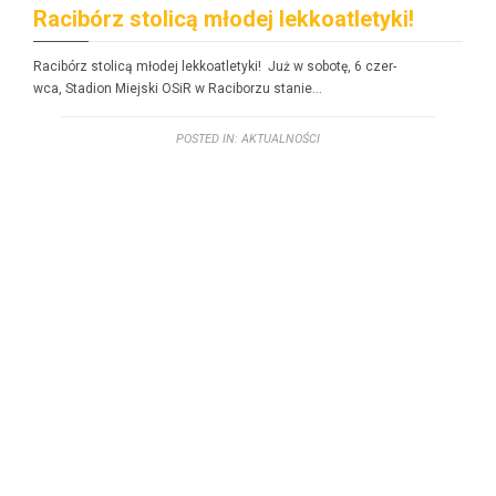
Racibórz stolicą młodej lekkoatletyki!
Racibórz stolicą młodej lekkoatle­ty­ki! Już w sobotę, 6 czer­
w­ca, Sta­dion Miejs­ki OSiR w Raci­borzu stanie…
POSTED IN:
AKTUALNOŚCI