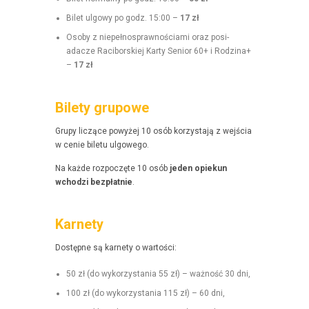
Bilet ulgo­wy po godz. 15:00 –
17 zł
Oso­by z niepełnosprawnoś­ci­a­mi oraz posi­
adacze Raci­borskiej Kar­ty Senior 60+ i Rodz­i­na+
–
17 zł
Bilety grupowe
Grupy liczące powyżej 10 osób korzys­ta­ją z wejś­cia
w cenie bile­tu ulgowego.
Na każde rozpoczęte 10 osób
jeden opiekun
wchodzi bezpłat­nie
.
Karnety
Dostęp­ne są kar­ne­ty o wartości:
50 zł (do wyko­rzys­ta­nia 55 zł) – ważność 30 dni,
100 zł (do wyko­rzys­ta­nia 115 zł) – 60 dni,