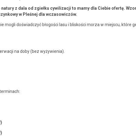
ie natu­ry z dala od zgiełku cywiliza­cji to mamy dla Ciebie ofer­tę. Wz
oczynkowy w Pleśnej dla wczasowiczów.
cie mogli doświad­czyć bło­goś­ci lasu i bliskoś­ci morza w miejs­cu, które g
z­erwacji na doby (bez wyżywienia).
 terminach:
)
)