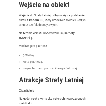
Wejście na obiekt
Wejś­cie do Stre­fy Let­niej odby­wa się na pod­staw­ie
bile­tu z
kodem QR
, który umożli­wia również korzys­
tanie z szafek depozytowych.
Na tere­nie obiek­tu hon­orowane są
kar­ne­ty
H2Ostróg
.
Możli­wa jest płatność:
gotówką,
kartą płat­niczą,
inny­mi for­ma­mi płat­noś­ci bezgotówkowej.
Atrakcje Strefy Letniej
Zjeżdżal­nie
Na goś­ci czeka kom­pleks czterech nowoczes­nych
zjeżdżalni: