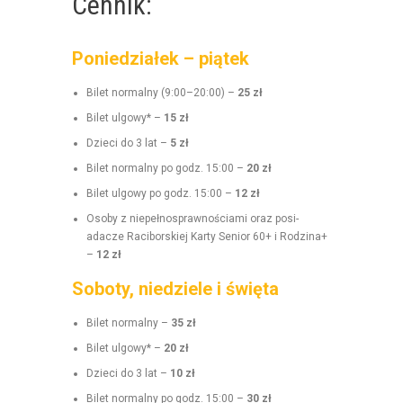
Cennik:
Poniedziałek – piątek
Bilet nor­mal­ny (9:00–20:00) –
25 zł
Bilet ulgo­wy* –
15 zł
Dzieci do 3 lat –
5 zł
Bilet nor­mal­ny po godz. 15:00 –
20 zł
Bilet ulgo­wy po godz. 15:00 –
12 zł
Oso­by z niepełnosprawnoś­ci­a­mi oraz posi­
adacze Raci­borskiej Kar­ty Senior 60+ i Rodz­i­na+
–
12 zł
Soboty, niedziele i święta
Bilet nor­mal­ny –
35 zł
Bilet ulgo­wy* –
20 zł
Dzieci do 3 lat –
10 zł
Bilet nor­mal­ny po godz. 15:00 –
30 zł