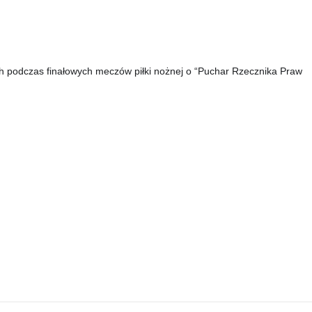
ch pod­czas finałowych meczów pił­ki nożnej o “Puchar Rzeczni­ka Praw 