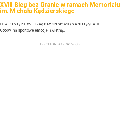
XVIII Bieg bez Granic w ramach Memoriału
FE
im. Michała Kędzierskiego
dzi
🏃‍♂️🔥 Zapisy na XVIII Bieg Bez Granic właśnie ruszyły! 🔥🏃‍♀️
FERIE
Gotowi na sportowe emoc­je, świetną…
Zbliż
POSTED IN:
AKTUALNOŚCI