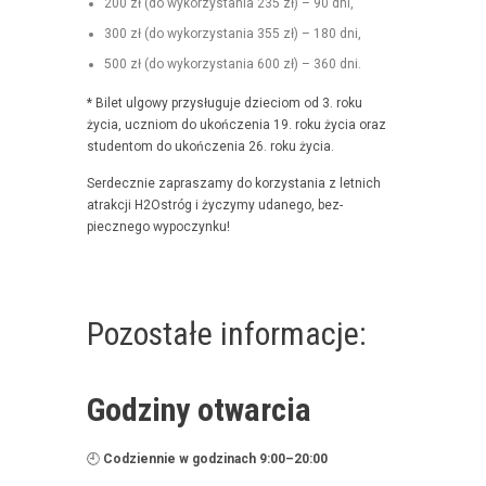
200 zł (do wyko­rzys­ta­nia 235 zł) – 90 dni,
300 zł (do wyko­rzys­ta­nia 355 zł) – 180 dni,
500 zł (do wyko­rzys­ta­nia 600 zł) – 360 dni.
* Bilet ulgo­wy przysługu­je dzieciom od 3. roku
życia, uczniom do ukończenia 19. roku życia oraz
stu­den­tom do ukończenia 26. roku życia.
Serdecznie zaprasza­my do korzys­ta­nia z let­nich
atrakcji H2Ostróg i życzymy udanego, bez­
piecznego wypoczynku!
Pozostałe informacje:
Godziny otwarcia
🕘
Codzi­en­nie w godz­i­nach 9:00–20:00