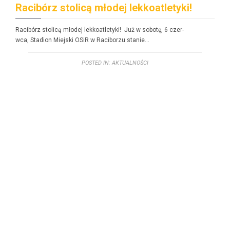
Racibórz stolicą młodej lekkoatletyki!
Racibórz stolicą młodej lekkoatle­ty­ki! Już w sobotę, 6 czer­
w­ca, Sta­dion Miejs­ki OSiR w Raci­borzu stanie…
POSTED IN:
AKTUALNOŚCI