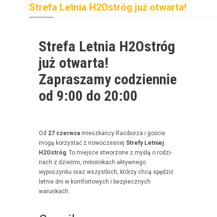
Strefa Letnia H2Ostróg już otwarta!
Strefa Letnia H2Ostróg
już otwarta!
Zapraszamy codziennie
od 9:00 do 20:00
Od
27 czer­w­ca
mieszkań­cy Raci­borza i goś­cie
mogą korzys­tać z nowoczes­nej
Stre­fy Let­niej
H2Ostróg
. To miejsce stwor­zone z myślą o rodz­i­
nach z dzieć­mi, miłośnikach akty­wnego
wypoczynku oraz wszys­t­kich, którzy chcą spędz­ić
let­nie dni w kom­for­towych i bez­piecznych
warunkach.