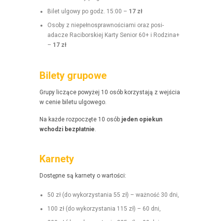
Bilet ulgo­wy po godz. 15:00 –
17 zł
Oso­by z niepełnosprawnoś­ci­a­mi oraz posi­
adacze Raci­borskiej Kar­ty Senior 60+ i Rodz­i­na+
–
17 zł
Bilety grupowe
Grupy liczące powyżej 10 osób korzys­ta­ją z wejś­cia
w cenie bile­tu ulgowego.
Na każde rozpoczęte 10 osób
jeden opiekun
wchodzi bezpłat­nie
.
Karnety
Dostęp­ne są kar­ne­ty o wartości:
50 zł (do wyko­rzys­ta­nia 55 zł) – ważność 30 dni,
100 zł (do wyko­rzys­ta­nia 115 zł) – 60 dni,