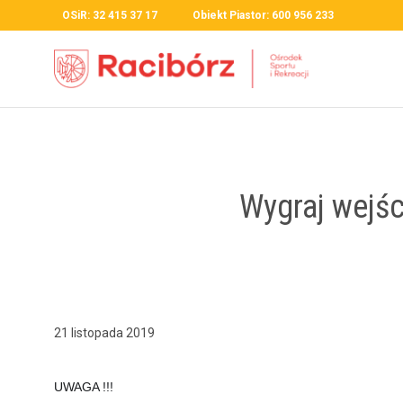
OSiR: 32 415 37 17 Obiekt Piastor: 600 956 233
Wygraj wejśc
21 listopada 2019
UWAGA !!!