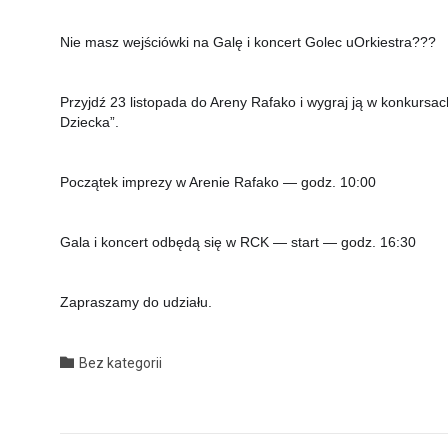
Nie masz wejś­ciów­ki na Galę i kon­cert Golec uOrkiestra???
Przyjdź 23 listopa­da do Are­ny Rafako i wygraj ją w konkur­sa
Dziecka”. 
Początek imprezy w Are­nie Rafako — godz. 10:00
Gala i kon­cert odbędą się w RCK — start — godz. 16:30
Zaprasza­my do udziału.
Category

Bez kategorii