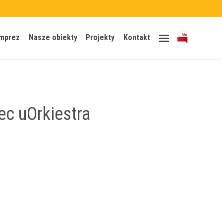
Skip
imprez
Nasze obiekty
Projekty
Kontakt
to
content
ec uOrkiestra