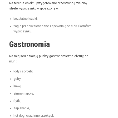
Na tere­nie obiek­tu przy­go­towano prze­stron­ną zieloną
stre­fę wypoczynku wyposażoną w:
bezpłatne leża­ki,
żagle prze­ci­wsłoneczne zapew­ni­a­jące cień i kom­fort
wypoczynku.
Gastronomia
Na miejs­cu dzi­ała­ją punk­ty gas­tro­nom­iczne ofer­u­jące
m.in.:
lody i sorbety,
gofry,
kawę,
zimne napo­je,
fry­t­ki,
zapiekan­ki,
hot dogi oraz inne przekąski.