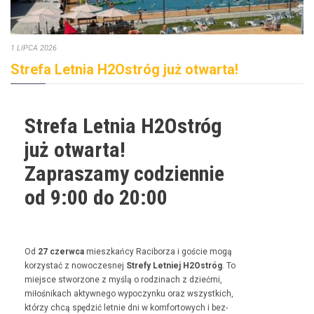
1 LIPCA 2026
Strefa Letnia H2Ostróg już otwarta!
Strefa Letnia H2Ostróg
już otwarta!
Zapraszamy codziennie
od 9:00 do 20:00
Od
27 czer­w­ca
mieszkań­cy Raci­borza i goś­cie mogą
korzys­tać z nowoczes­nej
Stre­fy Let­niej H2Ostróg
. To
miejsce stwor­zone z myślą o rodz­i­nach z dzieć­mi,
miłośnikach akty­wnego wypoczynku oraz wszys­t­kich,
którzy chcą spędz­ić let­nie dni w kom­for­towych i bez­