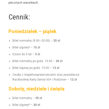
piecznych warunkach.
Cennik:
Poniedziałek – piątek
Bilet nor­mal­ny (9:00–20:00) –
25 zł
Bilet ulgo­wy* –
15 zł
Dzieci do 3 lat –
5 zł
Bilet nor­mal­ny po godz. 15:00 –
20 zł
Bilet ulgo­wy po godz. 15:00 –
12 zł
Oso­by z niepełnosprawnoś­ci­a­mi oraz posi­adacze
Raci­borskiej Kar­ty Senior 60+ i Rodz­i­na+ –
12 zł
Soboty, niedziele i święta
Bilet nor­mal­ny –
35 zł
Bilet ulgo­wy* –
20 zł