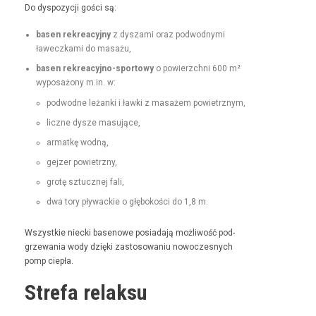
Do dys­pozy­cji goś­ci są:
basen rekrea­cyjny
z dysza­mi oraz pod­wod­ny­mi
ławeczka­mi do masażu,
basen rekrea­cyjno-sportowy
o powierzch­ni 600 m²
wyposażony m.in. w:
pod­wodne leżan­ki i ław­ki z masażem powietrznym,
liczne dysze masujące,
armatkę wod­ną,
gejz­er powietrzny,
grotę sztucznej fali,
dwa tory pływack­ie o głębokoś­ci do 1,8 m.
Wszys­tkie niec­ki basenowe posi­ada­ją możli­wość pod­
grze­wa­nia wody dzię­ki zas­tosowa­niu nowoczes­nych
pomp ciepła.
Strefa relaksu