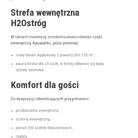
Strefa wewnętrzna
H2Ostróg
W ramach inwest­y­cji zmod­ern­i­zowano również część
wewnętrzną Aqua­parku, gdzie powstały:
nowy basen wypły­wowy o powierzch­ni 100 m²,
sauna fińs­ka dla 20 osób, w której odby­wać się będą
rytu­ały saunowe.
Komfort dla gości
Do dys­pozy­cji odwiedza­ją­cych przygotowano:
prze­bier­al­nie zewnętrzne,
szat­nię wewnętrzną,
pon­ad 200 szafek depozytowych,
toale­ty.