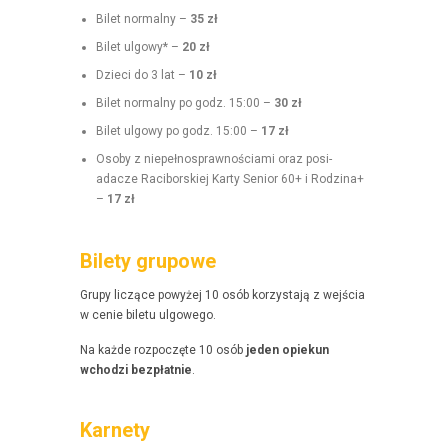
Bilet nor­mal­ny –
35 zł
Bilet ulgo­wy* –
20 zł
Dzieci do 3 lat –
10 zł
Bilet nor­mal­ny po godz. 15:00 –
30 zł
Bilet ulgo­wy po godz. 15:00 –
17 zł
Oso­by z niepełnosprawnoś­ci­a­mi oraz posi­
adacze Raci­borskiej Kar­ty Senior 60+ i Rodz­i­na+
–
17 zł
Bilety grupowe
Grupy liczące powyżej 10 osób korzys­ta­ją z wejś­cia
w cenie bile­tu ulgowego.
Na każde rozpoczęte 10 osób
jeden opiekun
wchodzi bezpłat­nie
.
Karnety