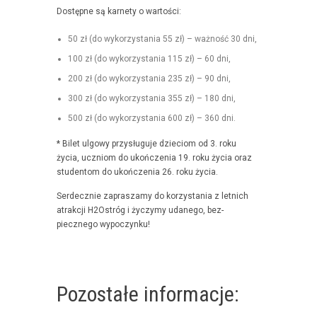
Dostęp­ne są kar­ne­ty o wartości:
50 zł (do wyko­rzys­ta­nia 55 zł) – ważność 30 dni,
100 zł (do wyko­rzys­ta­nia 115 zł) – 60 dni,
200 zł (do wyko­rzys­ta­nia 235 zł) – 90 dni,
300 zł (do wyko­rzys­ta­nia 355 zł) – 180 dni,
500 zł (do wyko­rzys­ta­nia 600 zł) – 360 dni.
* Bilet ulgo­wy przysługu­je dzieciom od 3. roku
życia, uczniom do ukończenia 19. roku życia oraz
stu­den­tom do ukończenia 26. roku życia.
Serdecznie zaprasza­my do korzys­ta­nia z let­nich
atrakcji H2Ostróg i życzymy udanego, bez­
piecznego wypoczynku!
Pozostałe informacje: