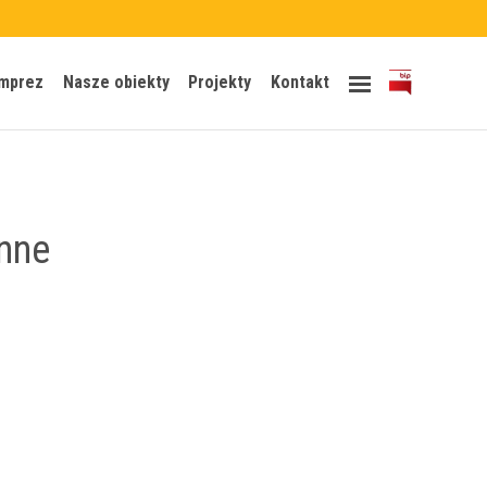
Skip
imprez
Nasze obiekty
Projekty
Kontakt
to
content
nne