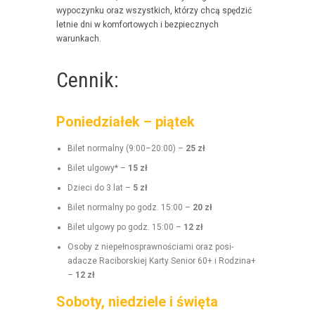
wypoczynku oraz wszys­t­kich, którzy chcą spędz­ić
let­nie dni w kom­for­towych i bez­piecznych
warunkach.
Cennik:
Poniedziałek – piątek
Bilet nor­mal­ny (9:00–20:00) –
25 zł
Bilet ulgo­wy* –
15 zł
Dzieci do 3 lat –
5 zł
Bilet nor­mal­ny po godz. 15:00 –
20 zł
Bilet ulgo­wy po godz. 15:00 –
12 zł
Oso­by z niepełnosprawnoś­ci­a­mi oraz posi­
adacze Raci­borskiej Kar­ty Senior 60+ i Rodz­i­na+
–
12 zł
Soboty, niedziele i święta