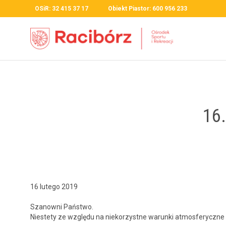
OSiR: 32 415 37 17 Obiekt Piastor: 600 956 233
16
16 lutego 2019
Szanowni Państ­wo.
Nieste­ty ze wzglę­du na nieko­rzystne warun­ki atmos­fer­yczne