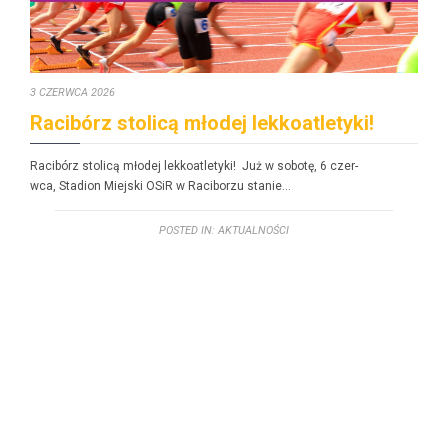
3 CZERWCA 2026
Racibórz stolicą młodej lekkoatletyki!
Racibórz stolicą młodej lekkoatle­ty­ki! Już w sobotę, 6 czer­
w­ca, Sta­dion Miejs­ki OSiR w Raci­borzu stanie…
POSTED IN:
AKTUALNOŚCI