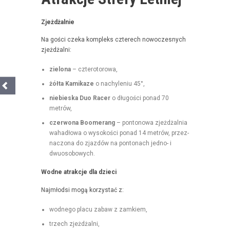
Zjeżdżal­nie
Na goś­ci czeka kom­pleks czterech nowoczes­nych
zjeżdżalni:
zielona
– czterotorowa,
żół­ta Kamikaze
o nachyle­niu 45°,
niebies­ka Duo Rac­er
o dłu­goś­ci pon­ad 70
metrów,
czer­wona Boomerang
– pontonowa zjeżdżal­nia
wahadłowa o wysokoś­ci pon­ad 14 metrów, przez­
nac­zona do zjazdów na pon­tonach jed­no- i
dwuosobowych.
Wodne atrakc­je dla dzieci
Najmłod­si mogą korzys­tać z:
wod­nego placu zabaw z zamkiem,
trzech zjeżdżal­ni,