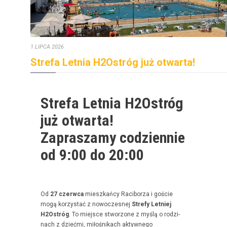
1 LIPCA 2026
Strefa Letnia H2Ostróg już otwarta!
Strefa Letnia H2Ostróg
już otwarta!
Zapraszamy codziennie
od 9:00 do 20:00
Od
27 czer­w­ca
mieszkań­cy Raci­borza i goś­cie
mogą korzys­tać z nowoczes­nej
Stre­fy Let­niej
H2Ostróg
. To miejsce stwor­zone z myślą o rodz­i­
nach z dzieć­mi, miłośnikach akty­wnego