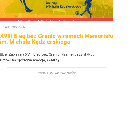
1 KWIETNIA 2026
30 ST
XVIII Bieg bez Granic w ramach Memoriału
FE
im. Michała Kędzierskiego
dzi
🏃‍♂️🔥 Zapisy na XVIII Bieg Bez Granic właśnie ruszyły! 🔥🏃‍♀️
FERIE
Gotowi na sportowe emoc­je, świetną…
Zbliż
POSTED IN:
AKTUALNOŚCI