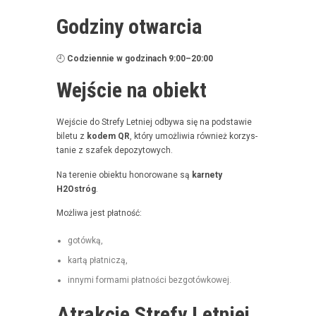
Godziny otwarcia
🕘
Codzi­en­nie w godz­i­nach 9:00–20:00
Wejście na obiekt
Wejś­cie do Stre­fy Let­niej odby­wa się na pod­staw­ie
bile­tu z
kodem QR
, który umożli­wia również korzys­
tanie z szafek depozytowych.
Na tere­nie obiek­tu hon­orowane są
kar­ne­ty
H2Ostróg
.
Możli­wa jest płatność:
gotówką,
kartą płat­niczą,
inny­mi for­ma­mi płat­noś­ci bezgotówkowej.
Atrakcje Strefy Letniej