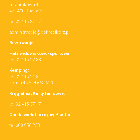
ul. Zamkowa 4
47–400 Racibórz
tel. 32 415 37 17
administracja@osirraciborz.pl
Rez­erwac­je:
Hala wid­owiskowo-sportowa:
tel. 32 415 22 83
Kemp­ing:
tel. 32 415 24 51
kom. +48 504 663 623
Kręgiel­nia, Korty tenisowe:
tel. 32 415 37 17
Obiekt wielo­funkcyjny Piastor:
tel. 600 956 233