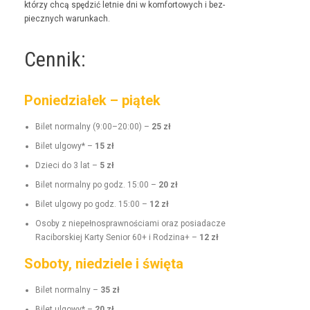
którzy chcą spędz­ić let­nie dni w kom­for­towych i bez­
piecznych warunkach.
Cennik:
Poniedziałek – piątek
Bilet nor­mal­ny (9:00–20:00) –
25 zł
Bilet ulgo­wy* –
15 zł
Dzieci do 3 lat –
5 zł
Bilet nor­mal­ny po godz. 15:00 –
20 zł
Bilet ulgo­wy po godz. 15:00 –
12 zł
Oso­by z niepełnosprawnoś­ci­a­mi oraz posi­adacze
Raci­borskiej Kar­ty Senior 60+ i Rodz­i­na+ –
12 zł
Soboty, niedziele i święta
Bilet nor­mal­ny –
35 zł
Bilet ulgo­wy* –
20 zł