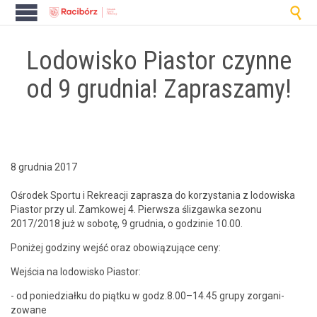

Lodowisko Piastor czynne
od 9 grudnia! Zapraszamy!
8 grudnia 2017
Ośrodek Sportu i Rekreacji zaprasza do korzys­ta­nia z lodowiska
Pias­tor przy ul. Zamkowej 4. Pier­wsza śliz­gawka sezonu
2017/2018 już w sobotę, 9 grud­nia, o godzinie 10.00.
Poniżej godziny wejść oraz obow­iązu­jące ceny:
Wejś­cia na lodowisko Piastor:
- od poniedzi­ałku do piątku w godz.8.00–14.45 grupy zor­ga­ni­
zowane