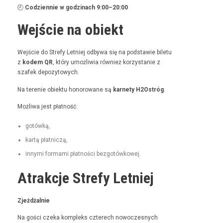
🕘
Codzi­en­nie w godz­i­nach 9:00–20:00
Wejście na obiekt
Wejś­cie do Stre­fy Let­niej odby­wa się na pod­staw­ie bile­tu
z
kodem QR
, który umożli­wia również korzys­tanie z
szafek depozytowych.
Na tere­nie obiek­tu hon­orowane są
kar­ne­ty H2Ostróg
.
Możli­wa jest płatność:
gotówką,
kartą płat­niczą,
inny­mi for­ma­mi płat­noś­ci bezgotówkowej.
Atrakcje Strefy Letniej
Zjeżdżal­nie
Na goś­ci czeka kom­pleks czterech nowoczes­nych