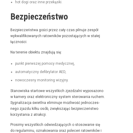
hot dogi oraz inne przekąski.
Bezpieczeństwo
Bez­pieczeńst­wa goś­ci przez cały czas pil­nu­je zespół
wyk­wal­i­fikowanych ratown­ików pozosta­ją­cych w stałej
łączności.
Na tere­nie obiek­tu zna­j­du­ją się:
punkt pier­wszej pomo­cy medycznej,
automaty­czny defi­bry­la­tor AED,
nowoczes­ny mon­i­tor­ing wizyjny.
Stanowiska star­towe wszys­t­kich zjeżdżal­ni wyposażono
w kamery oraz elek­tron­iczny sys­tem sterowa­nia ruchem.
Syg­nal­iza­c­ja świ­etl­na elimin­u­je możli­wość jed­noczes­
nego zjaz­du kilku osób, zwięk­sza­jąc bez­pieczeńst­wo
korzys­ta­nia z atrakcji.
Prosimy wszys­t­kich odwiedza­ją­cych o stosowanie się
do reg­u­laminu, oznakowa­nia oraz pole­ceń ratown­ików i