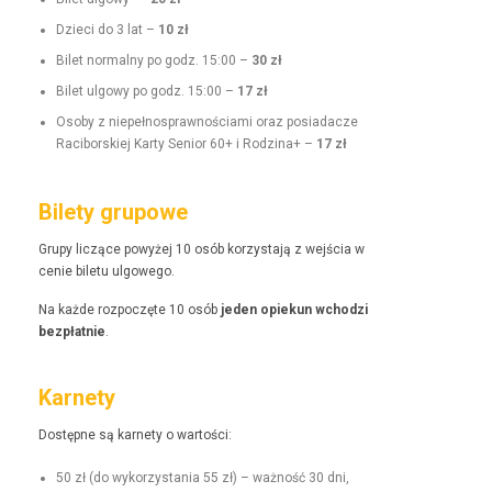
Dzieci do 3 lat –
10 zł
Bilet nor­mal­ny po godz. 15:00 –
30 zł
Bilet ulgo­wy po godz. 15:00 –
17 zł
Oso­by z niepełnosprawnoś­ci­a­mi oraz posi­adacze
Raci­borskiej Kar­ty Senior 60+ i Rodz­i­na+ –
17 zł
Bilety grupowe
Grupy liczące powyżej 10 osób korzys­ta­ją z wejś­cia w
cenie bile­tu ulgowego.
Na każde rozpoczęte 10 osób
jeden opiekun wchodzi
bezpłat­nie
.
Karnety
Dostęp­ne są kar­ne­ty o wartości:
50 zł (do wyko­rzys­ta­nia 55 zł) – ważność 30 dni,