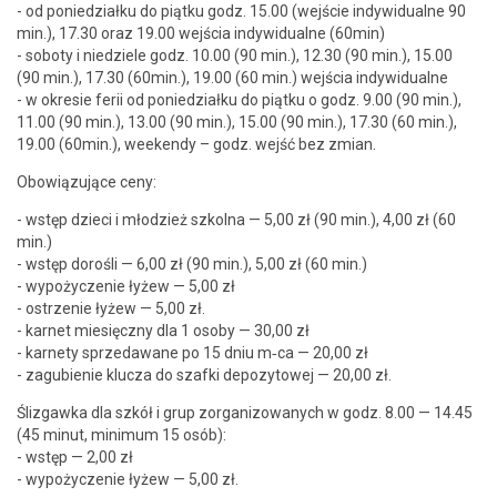
- od poniedzi­ałku do piątku godz. 15.00 (wejś­cie indy­wid­u­alne 90
min.), 17.30 oraz 19.00 wejś­cia indy­wid­u­alne (60min)
- sobo­ty i niedziele godz. 10.00 (90 min.), 12.30 (90 min.), 15.00
(90 min.), 17.30 (60min.), 19.00 (60 min.) wejś­cia indy­wid­u­alne
- w okre­sie ferii od poniedzi­ałku do piątku o godz. 9.00 (90 min.),
11.00 (90 min.), 13.00 (90 min.), 15.00 (90 min.), 17.30 (60 min.),
19.00 (60min.), week­endy – godz. wejść bez zmian.
Obow­iązu­jące ceny:
- wstęp dzieci i młodzież szkol­na — 5,00 zł (90 min.), 4,00 zł (60
min.)
- wstęp dorośli — 6,00 zł (90 min.), 5,00 zł (60 min.)
- wypoży­cze­nie łyżew — 5,00 zł
- ostrze­nie łyżew — 5,00 zł.
- kar­net miesięczny dla 1 oso­by — 30,00 zł
- kar­ne­ty sprzedawane po 15 dniu m‑ca — 20,00 zł
- zagu­bi­e­nie klucza do szaf­ki depozy­towej — 20,00 zł.
Śliz­gawka dla szkół i grup zor­ga­ni­zowanych w godz. 8.00 — 14.45
(45 min­ut, min­i­mum 15 osób):
- wstęp — 2,00 zł
- wypoży­cze­nie łyżew — 5,00 zł.