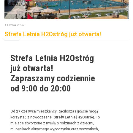
1 LIPCA 2026
Strefa Letnia H2Ostróg już otwarta!
Strefa Letnia H2Ostróg
już otwarta!
Zapraszamy codziennie
od 9:00 do 20:00
Od
27 czer­w­ca
mieszkań­cy Raci­borza i goś­cie mogą
korzys­tać z nowoczes­nej
Stre­fy Let­niej H2Ostróg
. To
miejsce stwor­zone z myślą o rodz­i­nach z dzieć­mi,
miłośnikach akty­wnego wypoczynku oraz wszys­t­kich,