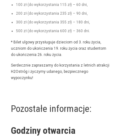
100 zł (do wyko­rzys­ta­nia 115 zł) – 60 dni,
200 zł (do wyko­rzys­ta­nia 235 zł) – 90 dni,
300 zł (do wyko­rzys­ta­nia 355 zł) – 180 dni,
500 zł (do wyko­rzys­ta­nia 600 zł) – 360 dni.
* Bilet ulgo­wy przysługu­je dzieciom od 3. roku życia,
uczniom do ukończenia 19. roku życia oraz stu­den­tom
do ukończenia 26. roku życia.
Serdecznie zaprasza­my do korzys­ta­nia z let­nich atrakcji
H2Ostróg i życzymy udanego, bez­piecznego
wypoczynku!
Pozostałe informacje:
Godziny otwarcia