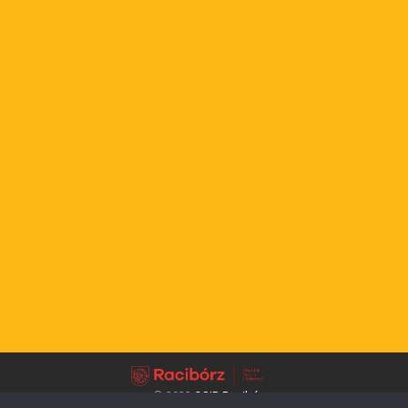
© 2022
OSiR Racibórz