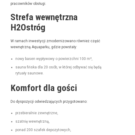
pra­cown­ików obsługi.
Strefa wewnętrzna
H2Ostróg
W ramach inwest­y­cji zmod­ern­i­zowano również część
wewnętrzną Aqua­parku, gdzie powstały:
nowy basen wypły­wowy o powierzch­ni 100 m²,
sauna fińs­ka dla 20 osób, w której odby­wać się będą
rytu­ały saunowe.
Komfort dla gości
Do dys­pozy­cji odwiedza­ją­cych przygotowano:
prze­bier­al­nie zewnętrzne,
szat­nię wewnętrzną,
pon­ad 200 szafek depozytowych,