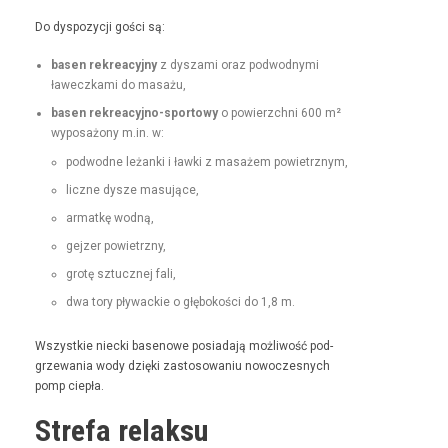
Do dys­pozy­cji goś­ci są:
basen rekrea­cyjny
z dysza­mi oraz pod­wod­ny­mi
ławeczka­mi do masażu,
basen rekrea­cyjno-sportowy
o powierzch­ni 600 m²
wyposażony m.in. w:
pod­wodne leżan­ki i ław­ki z masażem powietrznym,
liczne dysze masujące,
armatkę wod­ną,
gejz­er powietrzny,
grotę sztucznej fali,
dwa tory pływack­ie o głębokoś­ci do 1,8 m.
Wszys­tkie niec­ki basenowe posi­ada­ją możli­wość pod­
grze­wa­nia wody dzię­ki zas­tosowa­niu nowoczes­nych
pomp ciepła.
Strefa relaksu