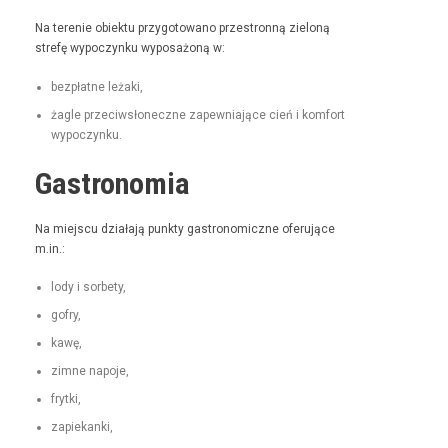
Na tere­nie obiek­tu przy­go­towano prze­stron­ną zieloną
stre­fę wypoczynku wyposażoną w:
bezpłatne leża­ki,
żagle prze­ci­wsłoneczne zapew­ni­a­jące cień i kom­fort
wypoczynku.
Gastronomia
Na miejs­cu dzi­ała­ją punk­ty gas­tro­nom­iczne ofer­u­jące
m.in.:
lody i sorbety,
gofry,
kawę,
zimne napo­je,
fry­t­ki,
zapiekan­ki,