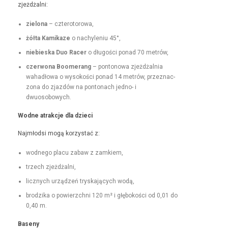
zjeżdżalni:
zielona
– czterotorowa,
żół­ta Kamikaze
o nachyle­niu 45°,
niebies­ka Duo Rac­er
o dłu­goś­ci pon­ad 70 metrów,
czer­wona Boomerang
– pontonowa zjeżdżal­nia
wahadłowa o wysokoś­ci pon­ad 14 metrów, przez­nac­
zona do zjazdów na pon­tonach jed­no- i
dwuosobowych.
Wodne atrakc­je dla dzieci
Najmłod­si mogą korzys­tać z:
wod­nego placu zabaw z zamkiem,
trzech zjeżdżal­ni,
licznych urządzeń tryska­ją­cych wodą,
brodzi­ka o powierzch­ni 120 m² i głębokoś­ci od 0,01 do
0,40 m.
Base­ny