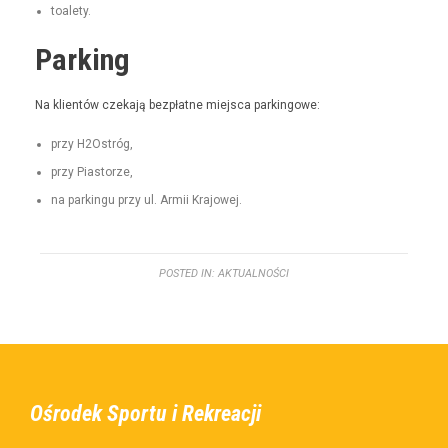
toale­ty.
Parking
Na klien­tów czeka­ją bezpłatne miejs­ca parkingowe:
przy H2Ostróg,
przy Pias­torze,
na parkingu przy ul. Armii Krajowej.
POSTED IN:
AKTUALNOŚCI
Ośrodek Sportu i Rekreacji