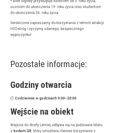
* Bilet ulgo­wy przysługu­je dzieciom od 3. roku życia,
uczniom do ukończenia 19. roku życia oraz stu­den­tom
do ukończenia 26. roku życia.
Serdecznie zaprasza­my do korzys­ta­nia z let­nich atrakcji
H2Ostróg i życzymy udanego, bez­piecznego
wypoczynku!
Pozostałe informacje:
Godziny otwarcia
🕘
Codzi­en­nie w godz­i­nach 9:00–20:00
Wejście na obiekt
Wejś­cie do Stre­fy Let­niej odby­wa się na pod­staw­ie bile­tu
z
kodem QR
, który umożli­wia również korzys­tanie z