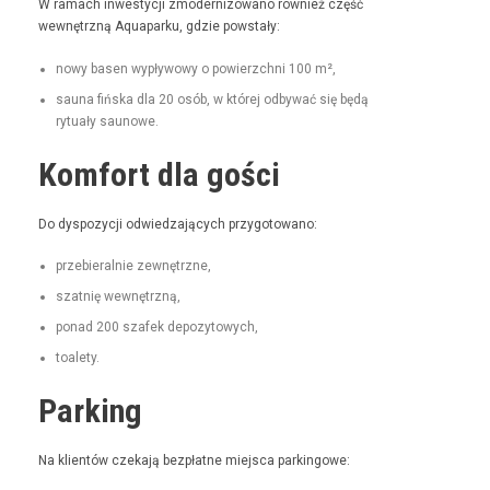
W ramach inwest­y­cji zmod­ern­i­zowano również część
wewnętrzną Aqua­parku, gdzie powstały:
nowy basen wypły­wowy o powierzch­ni 100 m²,
sauna fińs­ka dla 20 osób, w której odby­wać się będą
rytu­ały saunowe.
Komfort dla gości
Do dys­pozy­cji odwiedza­ją­cych przygotowano:
prze­bier­al­nie zewnętrzne,
szat­nię wewnętrzną,
pon­ad 200 szafek depozytowych,
toale­ty.
Parking
Na klien­tów czeka­ją bezpłatne miejs­ca parkingowe: