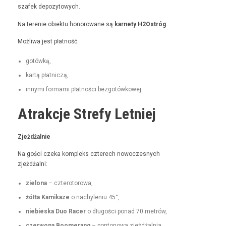
szafek depozytowych.
Na tere­nie obiek­tu hon­orowane są
kar­ne­ty H2Ostróg
.
Możli­wa jest płatność:
gotówką,
kartą płat­niczą,
inny­mi for­ma­mi płat­noś­ci bezgotówkowej.
Atrakcje Strefy Letniej
Zjeżdżal­nie
Na goś­ci czeka kom­pleks czterech nowoczes­nych
zjeżdżalni:
zielona
– czterotorowa,
żół­ta Kamikaze
o nachyle­niu 45°,
niebies­ka Duo Rac­er
o dłu­goś­ci pon­ad 70 metrów,
czer­wona Boomerang
– pontonowa zjeżdżal­nia