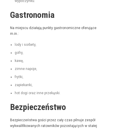
wypoczynku.
Gastronomia
Na miejs­cu dzi­ała­ją punk­ty gas­tro­nom­iczne ofer­u­jące
m.in.:
lody i sorbety,
gofry,
kawę,
zimne napo­je,
fry­t­ki,
zapiekan­ki,
hot dogi oraz inne przekąski.
Bezpieczeństwo
Bez­pieczeńst­wa goś­ci przez cały czas pil­nu­je zespół
wyk­wal­i­fikowanych ratown­ików pozosta­ją­cych w stałej