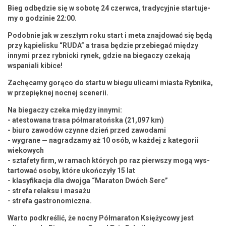
Bieg odbędzie się w sobotę 24 czer­w­ca, trady­cyjnie star­tu­je­
my o godzinie 22:00.
Podob­nie jak w zeszłym roku start i meta zna­j­dować
się będą
przy kąpielisku “RUDA” a trasa będzie prze­b­ie­gać między
inny­mi przez ryb­nic­ki rynek, gdzie na bie­gaczy czeka­ją
wspaniali
kibice!
Zachę­camy gorą­co do star­tu w biegu uli­ca­mi mias­ta Ryb­ni­ka,
w przepięknej noc­nej scenerii.
Na bie­gaczy czeka między inny­mi:
- atestowana trasa pół­mara­tońs­ka (21,097 km)
- biuro zawodów czynne dzień przed zawoda­mi
- wygrane — nagradza­my aż 10 osób, w każdej z kat­e­gorii
wiekowych
- sztafe­ty firm, w ramach których po raz pier­wszy mogą wys­
tar­tować oso­by, które ukończyły 15 lat
- klasy­fikac­ja dla dwo­j­ga “Mara­ton Dwóch Serc”
- stre­fa relak­su i masażu
- stre­fa gastronomiczna.
Warto pod­kreślić, że noc­ny Pół­mara­ton Księży­cowy jest