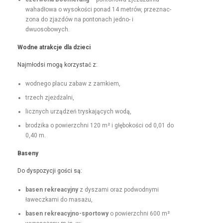
wahadłowa o wysokoś­ci pon­ad 14 metrów, przez­nac­
zona do zjazdów na pon­tonach jed­no- i
dwuosobowych.
Wodne atrakc­je dla dzieci
Najmłod­si mogą korzys­tać z:
wod­nego placu zabaw z zamkiem,
trzech zjeżdżal­ni,
licznych urządzeń tryska­ją­cych wodą,
brodzi­ka o powierzch­ni 120 m² i głębokoś­ci od 0,01 do
0,40 m.
Base­ny
Do dys­pozy­cji goś­ci są:
basen rekrea­cyjny
z dysza­mi oraz pod­wod­ny­mi
ławeczka­mi do masażu,
basen rekrea­cyjno-sportowy
o powierzch­ni 600 m²