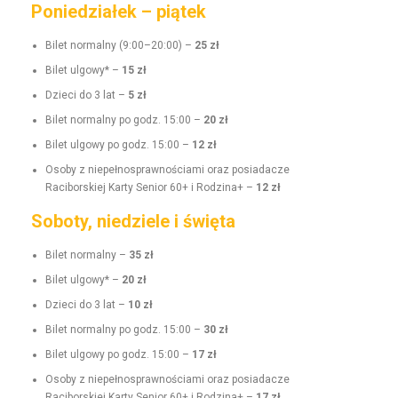
Poniedziałek – piątek
Bilet nor­mal­ny (9:00–20:00) –
25 zł
Bilet ulgo­wy* –
15 zł
Dzieci do 3 lat –
5 zł
Bilet nor­mal­ny po godz. 15:00 –
20 zł
Bilet ulgo­wy po godz. 15:00 –
12 zł
Oso­by z niepełnosprawnoś­ci­a­mi oraz posi­adacze
Raci­borskiej Kar­ty Senior 60+ i Rodz­i­na+ –
12 zł
Soboty, niedziele i święta
Bilet nor­mal­ny –
35 zł
Bilet ulgo­wy* –
20 zł
Dzieci do 3 lat –
10 zł
Bilet nor­mal­ny po godz. 15:00 –
30 zł
Bilet ulgo­wy po godz. 15:00 –
17 zł
Oso­by z niepełnosprawnoś­ci­a­mi oraz posi­adacze
Raci­borskiej Kar­ty Senior 60+ i Rodz­i­na+ –
17 zł