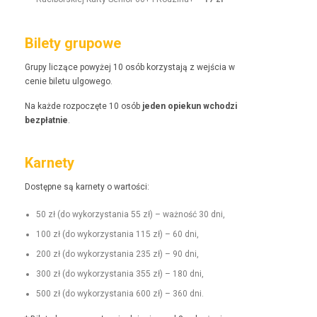
Bilety grupowe
Grupy liczące powyżej 10 osób korzys­ta­ją z wejś­cia w
cenie bile­tu ulgowego.
Na każde rozpoczęte 10 osób
jeden opiekun wchodzi
bezpłat­nie
.
Karnety
Dostęp­ne są kar­ne­ty o wartości:
50 zł (do wyko­rzys­ta­nia 55 zł) – ważność 30 dni,
100 zł (do wyko­rzys­ta­nia 115 zł) – 60 dni,
200 zł (do wyko­rzys­ta­nia 235 zł) – 90 dni,
300 zł (do wyko­rzys­ta­nia 355 zł) – 180 dni,
500 zł (do wyko­rzys­ta­nia 600 zł) – 360 dni.