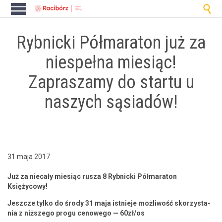

Rybnicki Półmaraton już za
niespełna miesiąc!
Zapraszamy do startu u
naszych sąsiadów!
31 maja 2017
Już za niecały miesiąc rusza 8 Ryb­nic­ki Pół­mara­ton
Księżycowy!
Jeszcze tylko do środy 31 maja ist­nieje możli­wość sko­rzys­ta­
nia z niższego progu cenowego — 60zł/os