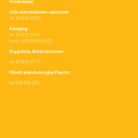
Rez­erwac­je:
Hala wid­owiskowo-sportowa:
tel. 32 415 22 83
Kemp­ing:
tel. 32 415 24 51
kom. +48 504 663 623
Kręgiel­nia, Korty tenisowe:
tel. 32 415 37 17
Obiekt wielo­funkcyjny Piastor:
tel. 600 956 233