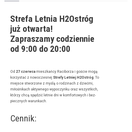
Strefa Letnia H2Ostróg
już otwarta!
Zapraszamy codziennie
od 9:00 do 20:00
Od
27 czer­w­ca
mieszkań­cy Raci­borza i goś­cie mogą
korzys­tać z nowoczes­nej
Stre­fy Let­niej H2Ostróg
. To
miejsce stwor­zone z myślą o rodz­i­nach z dzieć­mi,
miłośnikach akty­wnego wypoczynku oraz wszys­t­kich,
którzy chcą spędz­ić let­nie dni w kom­for­towych i bez­
piecznych warunkach.
Cennik: