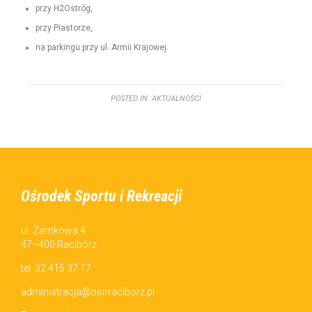
przy H2Ostróg,
przy Pias­torze,
na parkingu przy ul. Armii Krajowej.
POSTED IN:
AKTUALNOŚCI
Ośrodek Sportu i Rekreacji
ul. Zamkowa 4
47–400 Racibórz
tel. 32 415 37 17
administracja@osirraciborz.pl