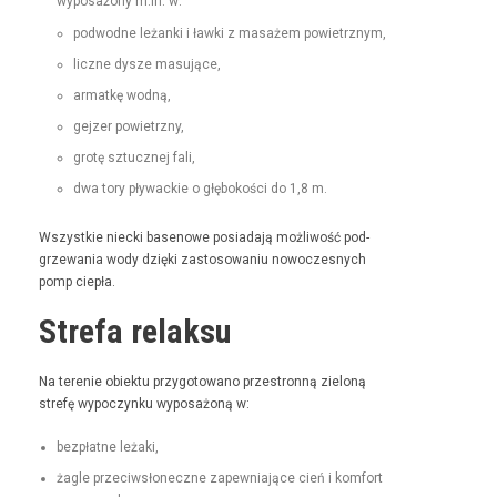
wyposażony m.in. w:
pod­wodne leżan­ki i ław­ki z masażem powietrznym,
liczne dysze masujące,
armatkę wod­ną,
gejz­er powietrzny,
grotę sztucznej fali,
dwa tory pływack­ie o głębokoś­ci do 1,8 m.
Wszys­tkie niec­ki basenowe posi­ada­ją możli­wość pod­
grze­wa­nia wody dzię­ki zas­tosowa­niu nowoczes­nych
pomp ciepła.
Strefa relaksu
Na tere­nie obiek­tu przy­go­towano prze­stron­ną zieloną
stre­fę wypoczynku wyposażoną w:
bezpłatne leża­ki,
żagle prze­ci­wsłoneczne zapew­ni­a­jące cień i kom­fort