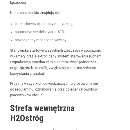
łączności.
Na tere­nie obiek­tu zna­j­du­ją się:
punkt pier­wszej pomo­cy medycznej,
automaty­czny defi­bry­la­tor AED,
nowoczes­ny mon­i­tor­ing wizyjny.
Stanowiska star­towe wszys­t­kich zjeżdżal­ni wyposażono
w kamery oraz elek­tron­iczny sys­tem sterowa­nia ruchem.
Syg­nal­iza­c­ja świ­etl­na elimin­u­je możli­wość jed­noczes­
nego zjaz­du kilku osób, zwięk­sza­jąc bez­pieczeńst­wo
korzys­ta­nia z atrakcji.
Prosimy wszys­t­kich odwiedza­ją­cych o stosowanie się
do reg­u­laminu, oznakowa­nia oraz pole­ceń ratown­ików i
pra­cown­ików obsługi.
Strefa wewnętrzna
H2Ostróg