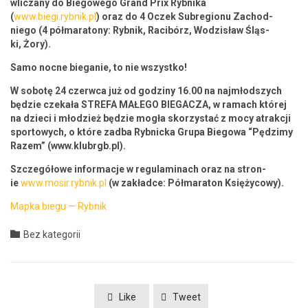
wliczany do Biegowego Grand Prix Ryb­ni­ka
(
www.biegi.rybnik.pl
) oraz do 4
Oczek Sub­re­gionu Zachod­
niego (4 pół­maratony: Ryb­nik, Racibórz, Wodzisław Śląs­
ki, Żory).
Samo noc­ne bie­ganie, to nie wszystko!
W sobotę 24 czer­w­ca już od godziny 16.00 na najmłod­szych
będzie czekała STREFA MAŁEGO BIEGACZA, w ramach której
na dzieci i
młodzież będzie mogła sko­rzys­tać z mocy atrakcji
sportowych, o które zad­ba Ryb­nic­ka Gru­pa Biegowa “Pędz­imy
Razem”
(www.klubrgb.pl).
Szczegółowe infor­ma­c­je w reg­u­lam­i­nach oraz na stron­
ie
www.mosir.rybnik.pl
(w zakład­ce: Pół­mara­ton Księżycowy).
Map­ka biegu — Rybnik
Category

Bez kategorii
Like
Tweet