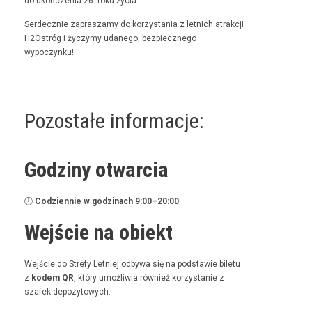
do ukończenia 26. roku życia.
Serdecznie zaprasza­my do korzys­ta­nia z let­nich atrakcji
H2Ostróg i życzymy udanego, bez­piecznego
wypoczynku!
Pozostałe informacje:
Godziny otwarcia
🕘
Codzi­en­nie w godz­i­nach 9:00–20:00
Wejście na obiekt
Wejś­cie do Stre­fy Let­niej odby­wa się na pod­staw­ie bile­tu
z
kodem QR
, który umożli­wia również korzys­tanie z
szafek depozytowych.