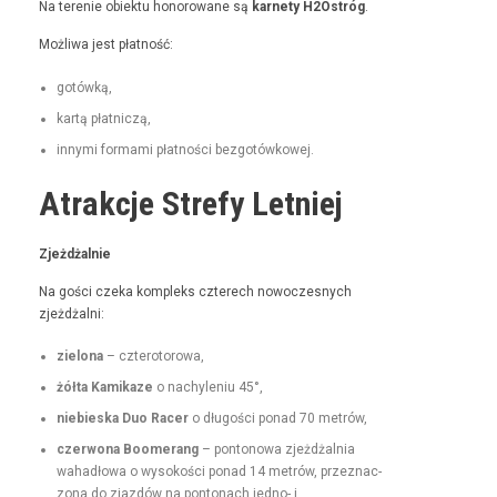
Na tere­nie obiek­tu hon­orowane są
kar­ne­ty H2Ostróg
.
Możli­wa jest płatność:
gotówką,
kartą płat­niczą,
inny­mi for­ma­mi płat­noś­ci bezgotówkowej.
Atrakcje Strefy Letniej
Zjeżdżal­nie
Na goś­ci czeka kom­pleks czterech nowoczes­nych
zjeżdżalni:
zielona
– czterotorowa,
żół­ta Kamikaze
o nachyle­niu 45°,
niebies­ka Duo Rac­er
o dłu­goś­ci pon­ad 70 metrów,
czer­wona Boomerang
– pontonowa zjeżdżal­nia
wahadłowa o wysokoś­ci pon­ad 14 metrów, przez­nac­
zona do zjazdów na pon­tonach jed­no- i