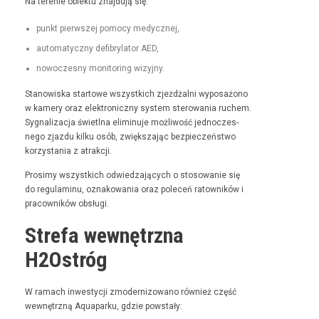
Na tere­nie obiek­tu zna­j­du­ją się:
punkt pier­wszej pomo­cy medycznej,
automaty­czny defi­bry­la­tor AED,
nowoczes­ny mon­i­tor­ing wizyjny.
Stanowiska star­towe wszys­t­kich zjeżdżal­ni wyposażono
w kamery oraz elek­tron­iczny sys­tem sterowa­nia ruchem.
Syg­nal­iza­c­ja świ­etl­na elimin­u­je możli­wość jed­noczes­
nego zjaz­du kilku osób, zwięk­sza­jąc bez­pieczeńst­wo
korzys­ta­nia z atrakcji.
Prosimy wszys­t­kich odwiedza­ją­cych o stosowanie się
do reg­u­laminu, oznakowa­nia oraz pole­ceń ratown­ików i
pra­cown­ików obsługi.
Strefa wewnętrzna
H2Ostróg
W ramach inwest­y­cji zmod­ern­i­zowano również część
wewnętrzną Aqua­parku, gdzie powstały: