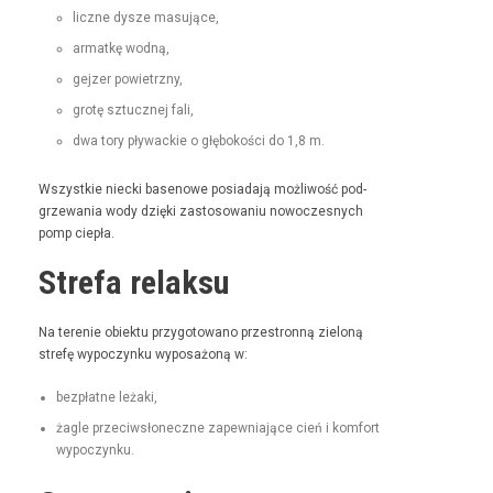
liczne dysze masujące,
armatkę wod­ną,
gejz­er powietrzny,
grotę sztucznej fali,
dwa tory pływack­ie o głębokoś­ci do 1,8 m.
Wszys­tkie niec­ki basenowe posi­ada­ją możli­wość pod­
grze­wa­nia wody dzię­ki zas­tosowa­niu nowoczes­nych
pomp ciepła.
Strefa relaksu
Na tere­nie obiek­tu przy­go­towano prze­stron­ną zieloną
stre­fę wypoczynku wyposażoną w:
bezpłatne leża­ki,
żagle prze­ci­wsłoneczne zapew­ni­a­jące cień i kom­fort
wypoczynku.