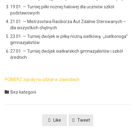
19.01. — Turniej pił­ki nożnej halowej dla uczniów szkół
podstawowych
21.01. — Mis­tr­zost­wa Raci­borza Aut Zdal­nie Sterowanych –
dla wszys­t­kich chętnych
23.01. — Turniej dwó­jek w piłkę nożną siatkową -„siatkono­ga”
gimnazjalistów
27.01. — Turniej dwó­jek siatkars­kich gim­naz­jal­istów i szkół
średnich
POBIERZ zgodę na udzi­ał w zawodach
Category

Bez kategorii
Like
Tweet