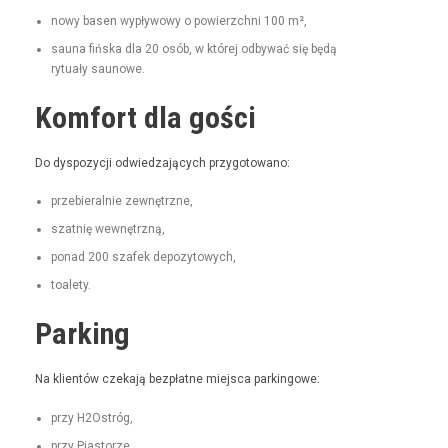
nowy basen wypły­wowy o powierzch­ni 100 m²,
sauna fińs­ka dla 20 osób, w której odby­wać się będą
rytu­ały saunowe.
Komfort dla gości
Do dys­pozy­cji odwiedza­ją­cych przygotowano:
prze­bier­al­nie zewnętrzne,
szat­nię wewnętrzną,
pon­ad 200 szafek depozytowych,
toale­ty.
Parking
Na klien­tów czeka­ją bezpłatne miejs­ca parkingowe:
przy H2Ostróg,
przy Pias­torze,