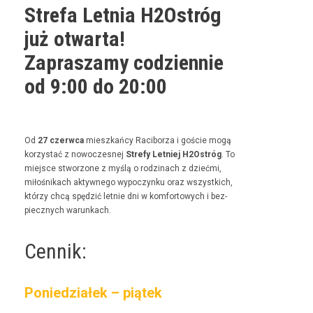
Strefa Letnia H2Ostróg
już otwarta!
Zapraszamy codziennie
od 9:00 do 20:00
Od
27 czer­w­ca
mieszkań­cy Raci­borza i goś­cie mogą
korzys­tać z nowoczes­nej
Stre­fy Let­niej H2Ostróg
. To
miejsce stwor­zone z myślą o rodz­i­nach z dzieć­mi,
miłośnikach akty­wnego wypoczynku oraz wszys­t­kich,
którzy chcą spędz­ić let­nie dni w kom­for­towych i bez­
piecznych warunkach.
Cennik:
Poniedziałek – piątek