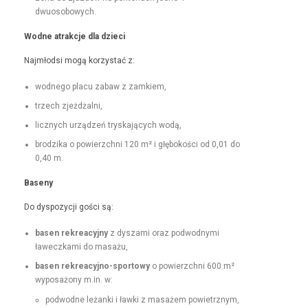
dwuosobowych.
Wodne atrakc­je dla dzieci
Najmłod­si mogą korzys­tać z:
wod­nego placu zabaw z zamkiem,
trzech zjeżdżal­ni,
licznych urządzeń tryska­ją­cych wodą,
brodzi­ka o powierzch­ni 120 m² i głębokoś­ci od 0,01 do
0,40 m.
Base­ny
Do dys­pozy­cji goś­ci są:
basen rekrea­cyjny
z dysza­mi oraz pod­wod­ny­mi
ławeczka­mi do masażu,
basen rekrea­cyjno-sportowy
o powierzch­ni 600 m²
wyposażony m.in. w:
pod­wodne leżan­ki i ław­ki z masażem powietrznym,