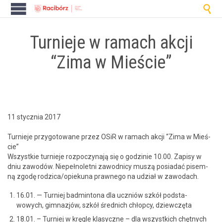

Turnieje w ramach akcji
“Zima w Mieście”
11 stycznia 2017
Turnieje przy­go­towane przez OSiR w ramach akcji “Zima w Mieś­
cie”
Wszys­tkie turnieje rozpoczy­na­ją się o godzinie 10.00. Zapisy w
dniu zawodów. Niepełno­let­ni zawod­ni­cy muszą posi­adać pisem­
ną zgodę rodzica/opiekuna prawnego na udzi­ał w zawodach.
16.01. — Turniej bad­mintona dla uczniów szkół pod­sta­
wowych, gim­nazjów, szkół śred­nich chłop­cy, dziewczęta
18.01. – Turniej w krę­gle klasy­czne – dla wszys­t­kich chętnych