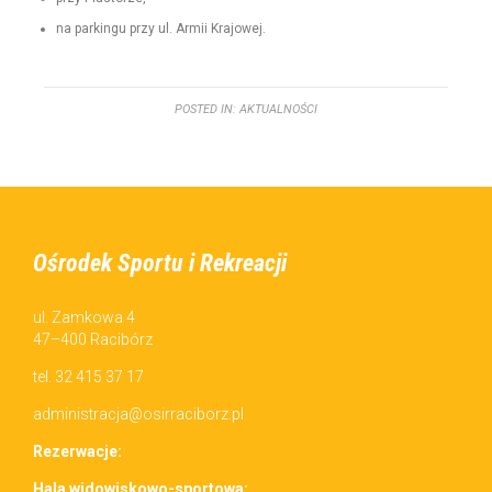
na parkingu przy ul. Armii Krajowej.
POSTED IN:
AKTUALNOŚCI
Ośrodek Sportu i Rekreacji
ul. Zamkowa 4
47–400 Racibórz
tel. 32 415 37 17
administracja@osirraciborz.pl
Rez­erwac­je:
Hala wid­owiskowo-sportowa: