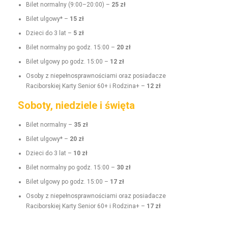
Bilet nor­mal­ny (9:00–20:00) –
25 zł
Bilet ulgo­wy* –
15 zł
Dzieci do 3 lat –
5 zł
Bilet nor­mal­ny po godz. 15:00 –
20 zł
Bilet ulgo­wy po godz. 15:00 –
12 zł
Oso­by z niepełnosprawnoś­ci­a­mi oraz posi­adacze
Raci­borskiej Kar­ty Senior 60+ i Rodz­i­na+ –
12 zł
Soboty, niedziele i święta
Bilet nor­mal­ny –
35 zł
Bilet ulgo­wy* –
20 zł
Dzieci do 3 lat –
10 zł
Bilet nor­mal­ny po godz. 15:00 –
30 zł
Bilet ulgo­wy po godz. 15:00 –
17 zł
Oso­by z niepełnosprawnoś­ci­a­mi oraz posi­adacze
Raci­borskiej Kar­ty Senior 60+ i Rodz­i­na+ –
17 zł