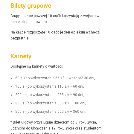
Bilety grupowe
Grupy liczące powyżej 10 osób korzys­ta­ją z wejś­cia w
cenie bile­tu ulgowego.
Na każde rozpoczęte 10 osób
jeden opiekun wchodzi
bezpłat­nie
.
Karnety
Dostęp­ne są kar­ne­ty o wartości:
50 zł (do wyko­rzys­ta­nia 55 zł) – ważność 30 dni,
100 zł (do wyko­rzys­ta­nia 115 zł) – 60 dni,
200 zł (do wyko­rzys­ta­nia 235 zł) – 90 dni,
300 zł (do wyko­rzys­ta­nia 355 zł) – 180 dni,
500 zł (do wyko­rzys­ta­nia 600 zł) – 360 dni.
* Bilet ulgo­wy przysługu­je dzieciom od 3. roku życia,
uczniom do ukończenia 19. roku życia oraz stu­den­tom