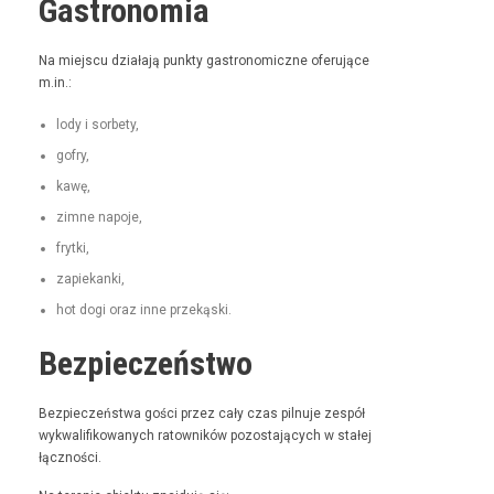
Gastronomia
Na miejs­cu dzi­ała­ją punk­ty gas­tro­nom­iczne ofer­u­jące
m.in.:
lody i sorbety,
gofry,
kawę,
zimne napo­je,
fry­t­ki,
zapiekan­ki,
hot dogi oraz inne przekąski.
Bezpieczeństwo
Bez­pieczeńst­wa goś­ci przez cały czas pil­nu­je zespół
wyk­wal­i­fikowanych ratown­ików pozosta­ją­cych w stałej
łączności.