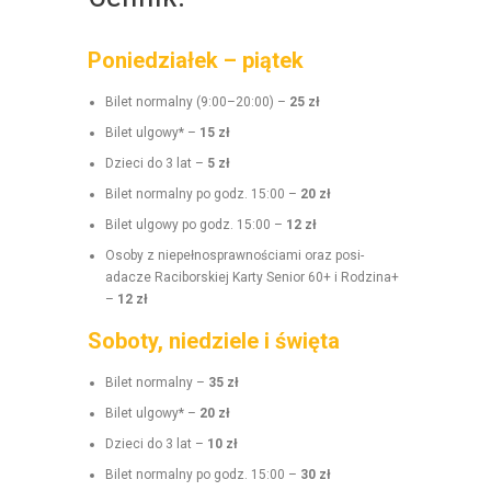
Poniedziałek – piątek
Bilet nor­mal­ny (9:00–20:00) –
25 zł
Bilet ulgo­wy* –
15 zł
Dzieci do 3 lat –
5 zł
Bilet nor­mal­ny po godz. 15:00 –
20 zł
Bilet ulgo­wy po godz. 15:00 –
12 zł
Oso­by z niepełnosprawnoś­ci­a­mi oraz posi­
adacze Raci­borskiej Kar­ty Senior 60+ i Rodz­i­na+
–
12 zł
Soboty, niedziele i święta
Bilet nor­mal­ny –
35 zł
Bilet ulgo­wy* –
20 zł
Dzieci do 3 lat –
10 zł
Bilet nor­mal­ny po godz. 15:00 –
30 zł