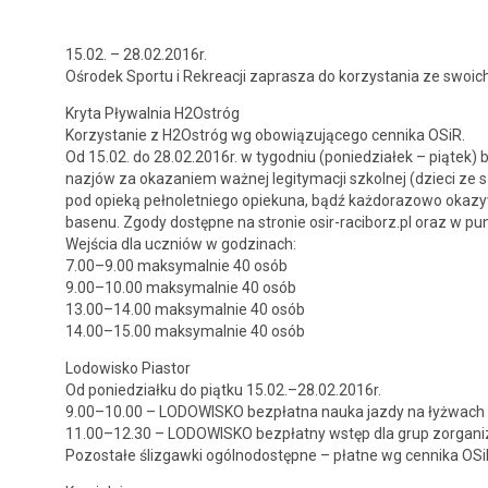
15.02. – 28.02.2016r.
Ośrodek Sportu i Rekreacji zaprasza do korzys­ta­nia ze swoich
Kry­ta Pły­wal­nia H2Ostróg
Korzys­tanie z H2Ostróg wg obow­iązu­jącego cen­ni­ka OSiR.
Od 15.02. do 28.02.2016r. w tygod­niu (poniedzi­ałek – piątek) 
nazjów za okazaniem ważnej legi­t­y­macji szkol­nej (dzieci ze
pod opieką pełno­let­niego opieku­na, bądź każ­do­ra­zowo okaz
basenu. Zgody dostęp­ne na stron­ie osir-raciborz.pl oraz w pu
Wejś­cia dla uczniów w godz­i­nach:
7.00–9.00 maksy­mal­nie 40 osób
9.00–10.00 maksy­mal­nie 40 osób
13.00–14.00 maksy­mal­nie 40 osób
14.00–15.00 maksy­mal­nie 40 osób
Lodowisko Pias­tor
Od poniedzi­ałku do piątku 15.02.–28.02.2016r.
9.00–10.00 – LODOWISKO bezpłat­na nau­ka jazdy na łyżwach z i
11.00–12.30 – LODOWISKO bezpłat­ny wstęp dla grup zor­ga­ni
Pozostałe śliz­gaw­ki ogóln­o­dostęp­ne – płatne wg cen­ni­ka OS