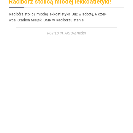
Racibórz stolicą młodej lekkoatletyki!
Racibórz stolicą młodej lekkoatle­ty­ki! Już w sobotę, 6 czer­
w­ca, Sta­dion Miejs­ki OSiR w Raci­borzu stanie…
POSTED IN:
AKTUALNOŚCI