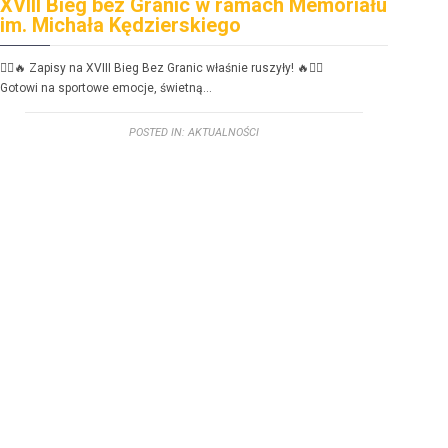
XVIII Bieg bez Granic w ramach Memoriału
FE
im. Michała Kędzierskiego
dzi
🏃‍♂️🔥 Zapisy na XVIII Bieg Bez Granic właśnie ruszyły! 🔥🏃‍♀️
FERIE
Gotowi na sportowe emoc­je, świetną…
Zbliż
POSTED IN:
AKTUALNOŚCI