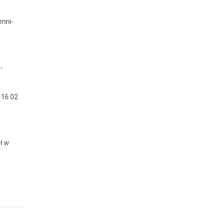
n­ni­
­
, 16.02
ał w