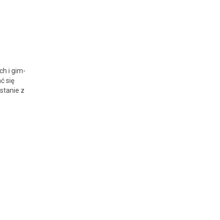
ch i gim­
ć się
s­tanie z