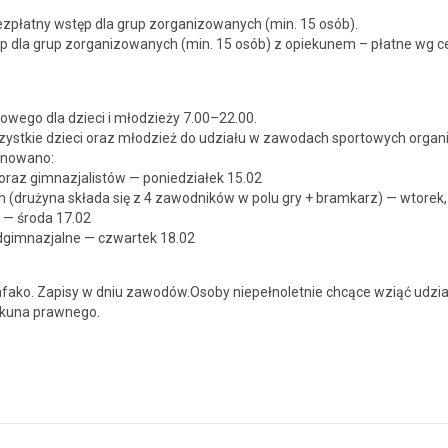
zpłat­ny wstęp dla grup zor­ga­ni­zowanych (min. 15 osób).
p dla grup zor­ga­ni­zowanych (min. 15 osób) z opiekunem – płatne wg ce
ołowego dla dzieci i młodzieży 7.00–22.00.
ys­tkie dzieci oraz młodzież do udzi­ału w zawodach sportowych orga­ni
lanowano:
raz gim­naz­jal­istów — poniedzi­ałek 15.02
um (druży­na skła­da się z 4 zawod­ników w polu gry + bramkarz) — wtorek
 — śro­da 17.02
dg­im­naz­jalne — czwartek 18.02
 Rafako. Zapisy w dniu zawodów.Osoby niepełno­let­nie chcące wziąć udzi­
eku­na prawnego.