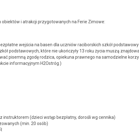
 obiek­tów i atrakcji przy­go­towanych na Ferie Zimowe:
bezpłatne wejś­cia na basen dla uczniów raci­bors­kich szkół pod­sta­wowy
 szkół pod­sta­wowych, które nie ukończyły 13 roku życia muszą zna­j­dowa
y­wać pisem­ną zgodę rodz­i­ca, opieku­na prawnego na samodzielne korzy
nkcie infor­ma­cyjnym H2Ostróg.)
nstruk­torem (dzieci wstęp bezpłat­ny, dorośli wg cen­ni­ka)
­zowanych (min. 20 osób)
iR