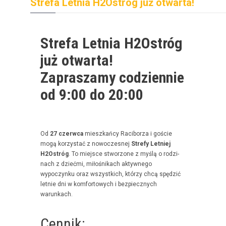
Strefa Letnia H2Ostróg już otwarta!
Strefa Letnia H2Ostróg
już otwarta!
Zapraszamy codziennie
od 9:00 do 20:00
Od
27 czer­w­ca
mieszkań­cy Raci­borza i goś­cie
mogą korzys­tać z nowoczes­nej
Stre­fy Let­niej
H2Ostróg
. To miejsce stwor­zone z myślą o rodz­i­
nach z dzieć­mi, miłośnikach akty­wnego
wypoczynku oraz wszys­t­kich, którzy chcą spędz­ić
let­nie dni w kom­for­towych i bez­piecznych
warunkach.
Cennik: