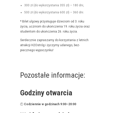
300 zł (do wyko­rzys­ta­nia 355 zł) – 180 dni,
500 zł (do wyko­rzys­ta­nia 600 zł) – 360 dni.
* Bilet ulgo­wy przysługu­je dzieciom od 3. roku
życia, uczniom do ukończenia 19. roku życia oraz
stu­den­tom do ukończenia 26. roku życia.
Serdecznie zaprasza­my do korzys­ta­nia z let­nich
atrakcji H2Ostróg i życzymy udanego, bez­
piecznego wypoczynku!
Pozostałe informacje:
Godziny otwarcia
🕘
Codzi­en­nie w godz­i­nach 9:00–20:00