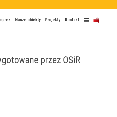
Skip
imprez
Nasze obiekty
Projekty
Kontakt
to
content
ygotowane przez OSiR