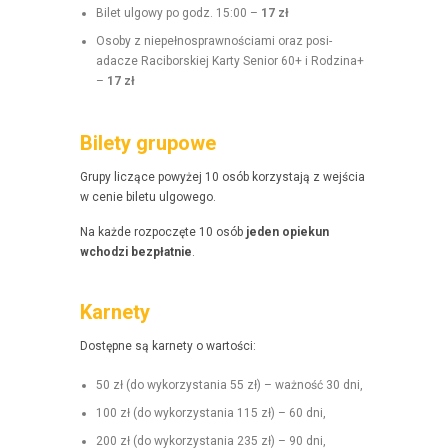
Bilet ulgo­wy po godz. 15:00 –
17 zł
Oso­by z niepełnosprawnoś­ci­a­mi oraz posi­
adacze Raci­borskiej Kar­ty Senior 60+ i Rodz­i­na+
–
17 zł
Bilety grupowe
Grupy liczące powyżej 10 osób korzys­ta­ją z wejś­cia
w cenie bile­tu ulgowego.
Na każde rozpoczęte 10 osób
jeden opiekun
wchodzi bezpłat­nie
.
Karnety
Dostęp­ne są kar­ne­ty o wartości:
50 zł (do wyko­rzys­ta­nia 55 zł) – ważność 30 dni,
100 zł (do wyko­rzys­ta­nia 115 zł) – 60 dni,
200 zł (do wyko­rzys­ta­nia 235 zł) – 90 dni,