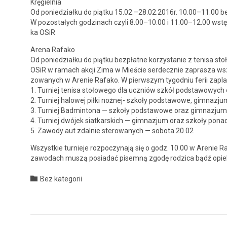
Kręgiel­nia
Od poniedzi­ałku do piątku 15.02.–28.02.2016r. 10.00–11.00 be
W pozostałych godz­i­nach czyli 8.00–10.00 i 11.00–12.00 wstę
ka OSiR
Are­na Rafako
Od poniedzi­ałku do piątku bezpłatne korzys­tanie z tenisa st
OSiR w ramach akcji Zima w Mieś­cie serdecznie zaprasza wsz
zowanych w Are­nie Rafako. W pier­wszym tygod­niu ferii zap
1. Turniej tenisa stołowego dla uczniów szkół pod­sta­wowych o
2. Turniej halowej pił­ki nożnej- szkoły pod­sta­wowe, gim­nazj
3. Turniej Bad­mintona — szkoły pod­sta­wowe oraz gim­nazjum
4. Turniej dwó­jek siatkars­kich — gim­nazjum oraz szkoły pon­a
5. Zawody aut zdal­nie sterowanych — sob­o­ta 20.02
Wszys­tkie turnieje rozpoczy­na­ją się o godz. 10.00 w Are­nie
zawodach muszą posi­adać pisem­ną zgodę rodz­i­ca bądź opi
Category

Bez kategorii