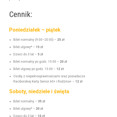
Cennik:
Poniedziałek – piątek
Bilet nor­mal­ny (9:00–20:00) –
25 zł
Bilet ulgo­wy* –
15 zł
Dzieci do 3 lat –
5 zł
Bilet nor­mal­ny po godz. 15:00 –
20 zł
Bilet ulgo­wy po godz. 15:00 –
12 zł
Oso­by z niepełnosprawnoś­ci­a­mi oraz posi­adacze
Raci­borskiej Kar­ty Senior 60+ i Rodz­i­na+ –
12 zł
Soboty, niedziele i święta
Bilet nor­mal­ny –
35 zł
Bilet ulgo­wy* –
20 zł
Dzieci do 3 lat –
10 zł