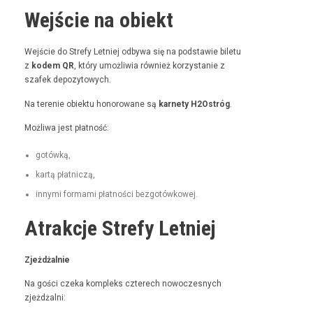
Wejście na obiekt
Wejś­cie do Stre­fy Let­niej odby­wa się na pod­staw­ie bile­tu
z
kodem QR
, który umożli­wia również korzys­tanie z
szafek depozytowych.
Na tere­nie obiek­tu hon­orowane są
kar­ne­ty H2Ostróg
.
Możli­wa jest płatność:
gotówką,
kartą płat­niczą,
inny­mi for­ma­mi płat­noś­ci bezgotówkowej.
Atrakcje Strefy Letniej
Zjeżdżal­nie
Na goś­ci czeka kom­pleks czterech nowoczes­nych
zjeżdżalni: