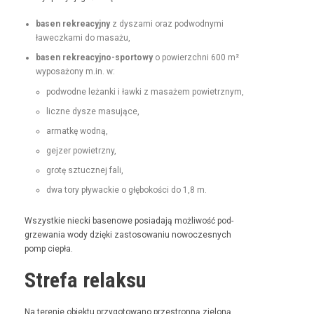
basen rekrea­cyjny
z dysza­mi oraz pod­wod­ny­mi
ławeczka­mi do masażu,
basen rekrea­cyjno-sportowy
o powierzch­ni 600 m²
wyposażony m.in. w:
pod­wodne leżan­ki i ław­ki z masażem powietrznym,
liczne dysze masujące,
armatkę wod­ną,
gejz­er powietrzny,
grotę sztucznej fali,
dwa tory pływack­ie o głębokoś­ci do 1,8 m.
Wszys­tkie niec­ki basenowe posi­ada­ją możli­wość pod­
grze­wa­nia wody dzię­ki zas­tosowa­niu nowoczes­nych
pomp ciepła.
Strefa relaksu
Na tere­nie obiek­tu przy­go­towano prze­stron­ną zieloną