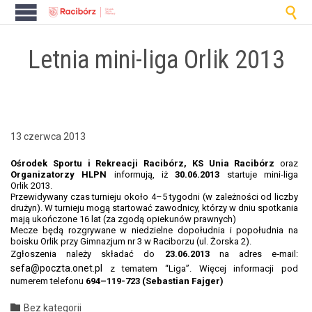

Letnia mini-liga Orlik 2013
13 czerwca 2013
Ośrodek Sportu i Rekreacji Racibórz, KS Unia Racibórz
oraz
Orga­ni­za­torzy HLPN
infor­mu­ją, iż
30.06.2013
star­tu­je mini-liga
Orlik 2013.
Przewidy­wany czas turnieju około 4–5 tygod­ni (w zależnoś­ci od licz­by
drużyn). W turnieju mogą star­tować zawod­ni­cy, którzy w dniu spotka­nia
mają ukońc­zone 16 lat (za zgodą opiekunów prawnych)
Mecze będą roz­gry­wane w niedzielne dopołud­nia i popołud­nia na
boisku Orlik przy Gim­nazjum nr 3 w Raci­borzu (ul. Żors­ka 2).
Zgłoszenia należy składać do
23.06.2013
na adres e‑mail:
sefa@poczta.onet.pl
z tem­atem “Liga”. Więcej infor­ma­cji pod
numerem tele­fonu
694–119-723 (Sebas­t­ian Fajger)
Category

Bez kategorii