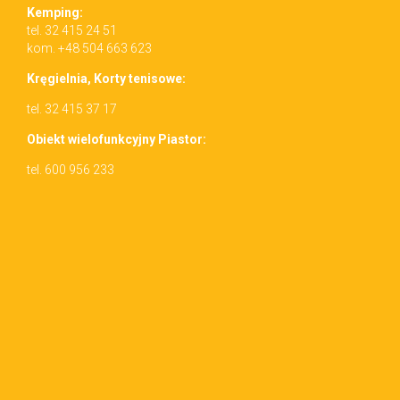
Kemp­ing:
tel. 32 415 24 51
kom. +48 504 663 623
Kręgiel­nia, Korty tenisowe:
tel. 32 415 37 17
Obiekt wielo­funkcyjny Piastor:
tel. 600 956 233