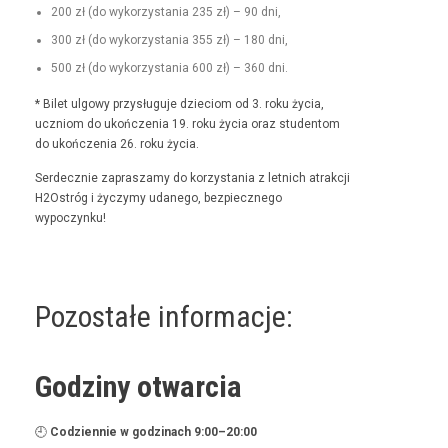
200 zł (do wyko­rzys­ta­nia 235 zł) – 90 dni,
300 zł (do wyko­rzys­ta­nia 355 zł) – 180 dni,
500 zł (do wyko­rzys­ta­nia 600 zł) – 360 dni.
* Bilet ulgo­wy przysługu­je dzieciom od 3. roku życia,
uczniom do ukończenia 19. roku życia oraz stu­den­tom
do ukończenia 26. roku życia.
Serdecznie zaprasza­my do korzys­ta­nia z let­nich atrakcji
H2Ostróg i życzymy udanego, bez­piecznego
wypoczynku!
Pozostałe informacje:
Godziny otwarcia
🕘
Codzi­en­nie w godz­i­nach 9:00–20:00