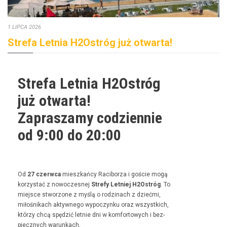
1 LIPCA 2026
Strefa Letnia H2Ostróg już otwarta!
Strefa Letnia H2Ostróg
już otwarta!
Zapraszamy codziennie
od 9:00 do 20:00
Od
27 czer­w­ca
mieszkań­cy Raci­borza i goś­cie mogą
korzys­tać z nowoczes­nej
Stre­fy Let­niej H2Ostróg
. To
miejsce stwor­zone z myślą o rodz­i­nach z dzieć­mi,
miłośnikach akty­wnego wypoczynku oraz wszys­t­kich,
którzy chcą spędz­ić let­nie dni w kom­for­towych i bez­
piecznych warunkach.