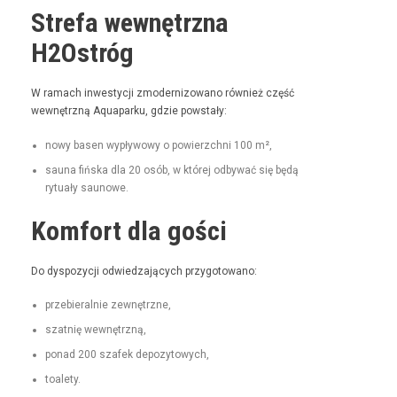
Strefa wewnętrzna
H2Ostróg
W ramach inwest­y­cji zmod­ern­i­zowano również część
wewnętrzną Aqua­parku, gdzie powstały:
nowy basen wypły­wowy o powierzch­ni 100 m²,
sauna fińs­ka dla 20 osób, w której odby­wać się będą
rytu­ały saunowe.
Komfort dla gości
Do dys­pozy­cji odwiedza­ją­cych przygotowano:
prze­bier­al­nie zewnętrzne,
szat­nię wewnętrzną,
pon­ad 200 szafek depozytowych,
toale­ty.