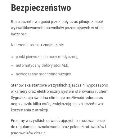
Bezpieczeństwo
Bez­pieczeńst­wa goś­ci przez cały czas pil­nu­je zespół
wyk­wal­i­fikowanych ratown­ików pozosta­ją­cych w stałej
łączności.
Na tere­nie obiek­tu zna­j­du­ją się:
punkt pier­wszej pomo­cy medycznej,
automaty­czny defi­bry­la­tor AED,
nowoczes­ny mon­i­tor­ing wizyjny.
Stanowiska star­towe wszys­t­kich zjeżdżal­ni wyposażono
w kamery oraz elek­tron­iczny sys­tem sterowa­nia ruchem.
Syg­nal­iza­c­ja świ­etl­na elimin­u­je możli­wość jed­noczes­
nego zjaz­du kilku osób, zwięk­sza­jąc bez­pieczeńst­wo
korzys­ta­nia z atrakcji.
Prosimy wszys­t­kich odwiedza­ją­cych o stosowanie się
do reg­u­laminu, oznakowa­nia oraz pole­ceń ratown­ików i
pra­cown­ików obsługi.