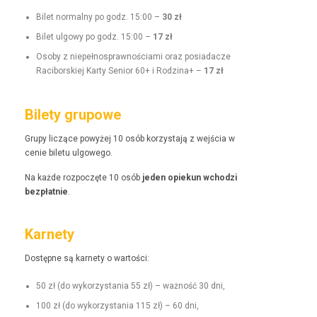
Bilet nor­mal­ny po godz. 15:00 –
30 zł
Bilet ulgo­wy po godz. 15:00 –
17 zł
Oso­by z niepełnosprawnoś­ci­a­mi oraz posi­adacze
Raci­borskiej Kar­ty Senior 60+ i Rodz­i­na+ –
17 zł
Bilety grupowe
Grupy liczące powyżej 10 osób korzys­ta­ją z wejś­cia w
cenie bile­tu ulgowego.
Na każde rozpoczęte 10 osób
jeden opiekun wchodzi
bezpłat­nie
.
Karnety
Dostęp­ne są kar­ne­ty o wartości:
50 zł (do wyko­rzys­ta­nia 55 zł) – ważność 30 dni,
100 zł (do wyko­rzys­ta­nia 115 zł) – 60 dni,