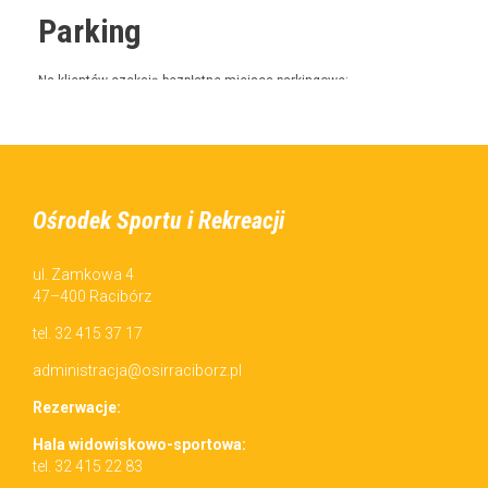
Parking
Na klien­tów czeka­ją bezpłatne miejs­ca parkingowe:
przy H2Ostróg,
przy Pias­torze,
na parkingu przy ul. Armii Krajowej.
Ośrodek Sportu i Rekreacji
POSTED IN:
AKTUALNOŚCI
ul. Zamkowa 4
47–400 Racibórz
tel. 32 415 37 17
administracja@osirraciborz.pl
Rez­erwac­je:
Hala wid­owiskowo-sportowa:
tel. 32 415 22 83