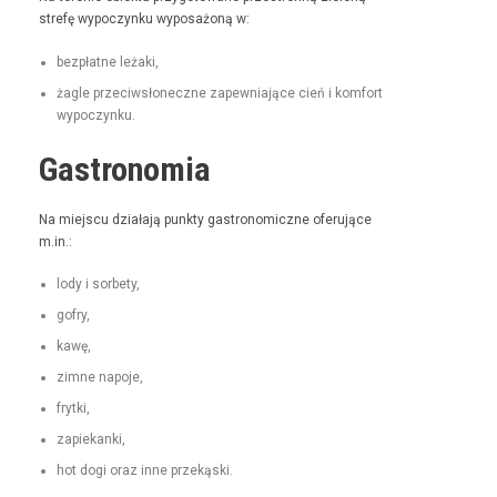
stre­fę wypoczynku wyposażoną w:
bezpłatne leża­ki,
żagle prze­ci­wsłoneczne zapew­ni­a­jące cień i kom­fort
wypoczynku.
Gastronomia
Na miejs­cu dzi­ała­ją punk­ty gas­tro­nom­iczne ofer­u­jące
m.in.:
lody i sorbety,
gofry,
kawę,
zimne napo­je,
fry­t­ki,
zapiekan­ki,
hot dogi oraz inne przekąski.