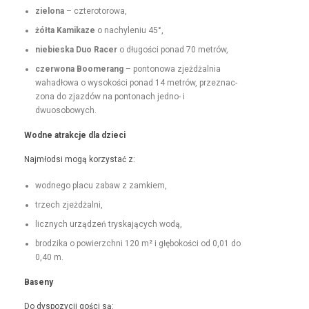
zielona
– czterotorowa,
żół­ta Kamikaze
o nachyle­niu 45°,
niebies­ka Duo Rac­er
o dłu­goś­ci pon­ad 70 metrów,
czer­wona Boomerang
– pontonowa zjeżdżal­nia
wahadłowa o wysokoś­ci pon­ad 14 metrów, przez­nac­
zona do zjazdów na pon­tonach jed­no- i
dwuosobowych.
Wodne atrakc­je dla dzieci
Najmłod­si mogą korzys­tać z:
wod­nego placu zabaw z zamkiem,
trzech zjeżdżal­ni,
licznych urządzeń tryska­ją­cych wodą,
brodzi­ka o powierzch­ni 120 m² i głębokoś­ci od 0,01 do
0,40 m.
Base­ny
Do dys­pozy­cji goś­ci są: