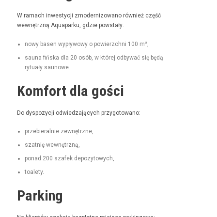
W ramach inwest­y­cji zmod­ern­i­zowano również część
wewnętrzną Aqua­parku, gdzie powstały:
nowy basen wypły­wowy o powierzch­ni 100 m²,
sauna fińs­ka dla 20 osób, w której odby­wać się będą
rytu­ały saunowe.
Komfort dla gości
Do dys­pozy­cji odwiedza­ją­cych przygotowano:
prze­bier­al­nie zewnętrzne,
szat­nię wewnętrzną,
pon­ad 200 szafek depozytowych,
toale­ty.
Parking