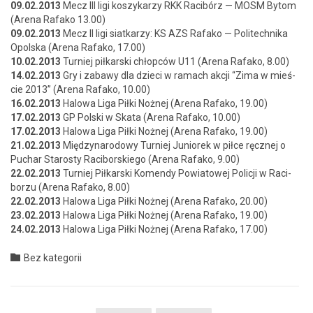
09.02.2013
Mecz III ligi koszykarzy RKK Racibórz — MOSM Bytom
(Are­na Rafako 13.00)
09.02.2013
Mecz II ligi siatkarzy: KS AZS Rafako — Politech­ni­ka
Opol­s­ka (Are­na Rafako, 17.00)
10.02.2013
Turniej piłkars­ki chłopców U11 (Are­na Rafako, 8.00)
14.02.2013
Gry i zabawy dla dzieci w ramach akcji “Zima w mieś­
cie 2013” (Are­na Rafako, 10.00)
16.02.2013
Halowa Liga Pił­ki Nożnej (Are­na Rafako, 19.00)
17.02.2013
GP Pol­s­ki w Ska­ta (Are­na Rafako, 10.00)
17.02.2013
Halowa Liga Pił­ki Nożnej (Are­na Rafako, 19.00)
21.02.2013
Między­nar­o­dowy Turniej Juniorek w piłce ręcznej o
Puchar Starosty Raci­borskiego (Are­na Rafako, 9.00)
22.02.2013
Turniej Piłkars­ki Komendy Powia­towej Policji w Raci­
borzu (Are­na Rafako, 8.00)
22.02.2013
Halowa Liga Pił­ki Nożnej (Are­na Rafako, 20.00)
23.02.2013
Halowa Liga Pił­ki Nożnej (Are­na Rafako, 19.00)
24.02.2013
Halowa Liga Pił­ki Nożnej (Are­na Rafako, 17.00)
Category

Bez kategorii