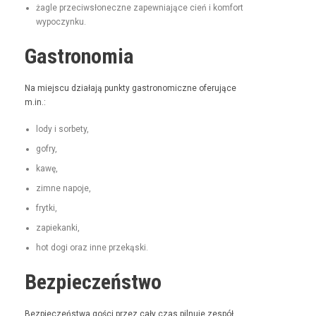
żagle prze­ci­wsłoneczne zapew­ni­a­jące cień i kom­fort
wypoczynku.
Gastronomia
Na miejs­cu dzi­ała­ją punk­ty gas­tro­nom­iczne ofer­u­jące
m.in.:
lody i sorbety,
gofry,
kawę,
zimne napo­je,
fry­t­ki,
zapiekan­ki,
hot dogi oraz inne przekąski.
Bezpieczeństwo
Bez­pieczeńst­wa goś­ci przez cały czas pil­nu­je zespół