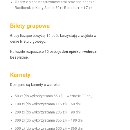
Oso­by z niepełnosprawnoś­ci­a­mi oraz posi­adacze
Raci­borskiej Kar­ty Senior 60+ i Rodz­i­na+ –
17 zł
Bilety grupowe
Grupy liczące powyżej 10 osób korzys­ta­ją z wejś­cia w
cenie bile­tu ulgowego.
Na każde rozpoczęte 10 osób
jeden opiekun wchodzi
bezpłat­nie
.
Karnety
Dostęp­ne są kar­ne­ty o wartości:
50 zł (do wyko­rzys­ta­nia 55 zł) – ważność 30 dni,
100 zł (do wyko­rzys­ta­nia 115 zł) – 60 dni,
200 zł (do wyko­rzys­ta­nia 235 zł) – 90 dni,
300 zł (do wyko­rzys­ta­nia 355 zł) – 180 dni,
500 zł (do wyko­rzys­ta­nia 600 zł) – 360 dni.