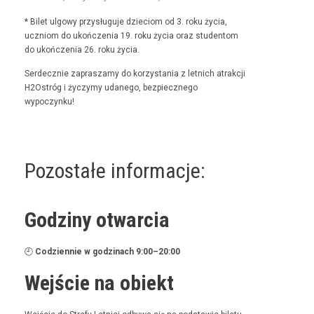
* Bilet ulgo­wy przysługu­je dzieciom od 3. roku życia,
uczniom do ukończenia 19. roku życia oraz stu­den­tom
do ukończenia 26. roku życia.
Serdecznie zaprasza­my do korzys­ta­nia z let­nich atrakcji
H2Ostróg i życzymy udanego, bez­piecznego
wypoczynku!
Pozostałe informacje:
Godziny otwarcia
🕘
Codzi­en­nie w godz­i­nach 9:00–20:00
Wejście na obiekt