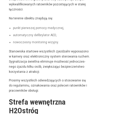
wyk­wal­i­fikowanych ratown­ików pozosta­ją­cych w stałej
łączności.
Na tere­nie obiek­tu zna­j­du­ją się:
punkt pier­wszej pomo­cy medycznej,
automaty­czny defi­bry­la­tor AED,
nowoczes­ny mon­i­tor­ing wizyjny.
Stanowiska star­towe wszys­t­kich zjeżdżal­ni wyposażono
w kamery oraz elek­tron­iczny sys­tem sterowa­nia ruchem.
Syg­nal­iza­c­ja świ­etl­na elimin­u­je możli­wość jed­noczes­
nego zjaz­du kilku osób, zwięk­sza­jąc bez­pieczeńst­wo
korzys­ta­nia z atrakcji.
Prosimy wszys­t­kich odwiedza­ją­cych o stosowanie się
do reg­u­laminu, oznakowa­nia oraz pole­ceń ratown­ików i
pra­cown­ików obsługi.
Strefa wewnętrzna
H2Ostróg