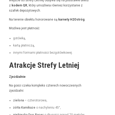
Wejś­cie do Stre­fy Let­niej odby­wa się na pod­staw­ie bile­tu
z
kodem QR
, który umożli­wia również korzys­tanie z
szafek depozytowych.
Na tere­nie obiek­tu hon­orowane są
kar­ne­ty H2Ostróg
.
Możli­wa jest płatność:
gotówką,
kartą płat­niczą,
inny­mi for­ma­mi płat­noś­ci bezgotówkowej.
Atrakcje Strefy Letniej
Zjeżdżal­nie
Na goś­ci czeka kom­pleks czterech nowoczes­nych
zjeżdżalni:
zielona
– czterotorowa,
żół­ta Kamikaze
o nachyle­niu 45°,
niebies­ka Duo Rac­er
o dłu­goś­ci pon­ad 70 metrów,