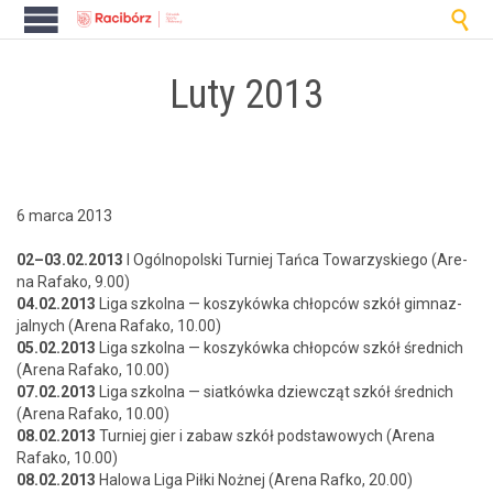

Luty 2013
6 marca 2013
02–03.02.2013
I Ogólnopol­s­ki Turniej Tań­ca Towarzyskiego (Are­
na Rafako, 9.00)
04.02.2013
Liga szkol­na — koszykówka chłopców szkół gim­naz­
jal­nych (Are­na Rafako, 10.00)
05.02.2013
Liga szkol­na — koszykówka chłopców szkół śred­nich
(Are­na Rafako, 10.00)
07.02.2013
Liga szkol­na — siatkówka dziew­cząt szkół śred­nich
(Are­na Rafako, 10.00)
08.02.2013
Turniej gier i zabaw szkół pod­sta­wowych (Are­na
Rafako, 10.00)
08.02.2013
Halowa Liga Pił­ki Nożnej (Are­na Rafko, 20.00)