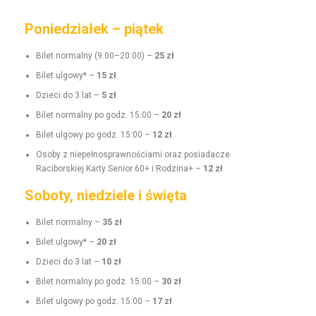
Poniedziałek – piątek
Bilet nor­mal­ny (9:00–20:00) –
25 zł
Bilet ulgo­wy* –
15 zł
Dzieci do 3 lat –
5 zł
Bilet nor­mal­ny po godz. 15:00 –
20 zł
Bilet ulgo­wy po godz. 15:00 –
12 zł
Oso­by z niepełnosprawnoś­ci­a­mi oraz posi­adacze
Raci­borskiej Kar­ty Senior 60+ i Rodz­i­na+ –
12 zł
Soboty, niedziele i święta
Bilet nor­mal­ny –
35 zł
Bilet ulgo­wy* –
20 zł
Dzieci do 3 lat –
10 zł
Bilet nor­mal­ny po godz. 15:00 –
30 zł
Bilet ulgo­wy po godz. 15:00 –
17 zł