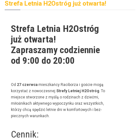
Strefa Letnia H2Ostróg już otwarta!
Strefa Letnia H2Ostróg
już otwarta!
Zapraszamy codziennie
od 9:00 do 20:00
Od
27 czer­w­ca
mieszkań­cy Raci­borza i goś­cie mogą
korzys­tać z nowoczes­nej
Stre­fy Let­niej H2Ostróg
. To
miejsce stwor­zone z myślą o rodz­i­nach z dzieć­mi,
miłośnikach akty­wnego wypoczynku oraz wszys­t­kich,
którzy chcą spędz­ić let­nie dni w kom­for­towych i bez­
piecznych warunkach.
Cennik: