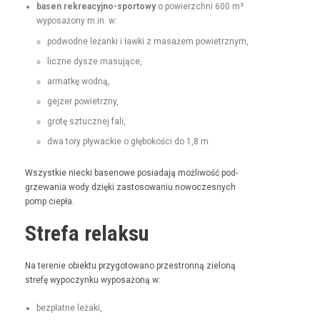
basen rekrea­cyjno-sportowy
o powierzch­ni 600 m²
wyposażony m.in. w:
pod­wodne leżan­ki i ław­ki z masażem powietrznym,
liczne dysze masujące,
armatkę wod­ną,
gejz­er powietrzny,
grotę sztucznej fali,
dwa tory pływack­ie o głębokoś­ci do 1,8 m.
Wszys­tkie niec­ki basenowe posi­ada­ją możli­wość pod­
grze­wa­nia wody dzię­ki zas­tosowa­niu nowoczes­nych
pomp ciepła.
Strefa relaksu
Na tere­nie obiek­tu przy­go­towano prze­stron­ną zieloną
stre­fę wypoczynku wyposażoną w:
bezpłatne leża­ki,