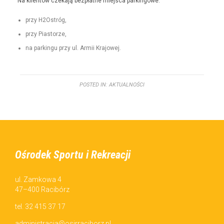
Na klien­tów czeka­ją bezpłatne miejs­ca parkingowe:
przy H2Ostróg,
przy Pias­torze,
na parkingu przy ul. Armii Krajowej.
POSTED IN:
AKTUALNOŚCI
Ośrodek Sportu i Rekreacji
ul. Zamkowa 4
47–400 Racibórz
tel. 32 415 37 17
administracja@osirraciborz.pl