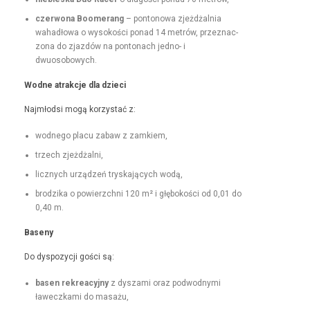
czer­wona Boomerang
– pontonowa zjeżdżal­nia
wahadłowa o wysokoś­ci pon­ad 14 metrów, przez­nac­
zona do zjazdów na pon­tonach jed­no- i
dwuosobowych.
Wodne atrakc­je dla dzieci
Najmłod­si mogą korzys­tać z:
wod­nego placu zabaw z zamkiem,
trzech zjeżdżal­ni,
licznych urządzeń tryska­ją­cych wodą,
brodzi­ka o powierzch­ni 120 m² i głębokoś­ci od 0,01 do
0,40 m.
Base­ny
Do dys­pozy­cji goś­ci są:
basen rekrea­cyjny
z dysza­mi oraz pod­wod­ny­mi
ławeczka­mi do masażu,