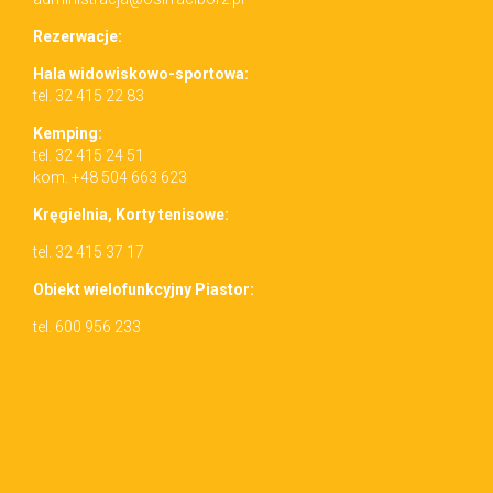
Rez­erwac­je:
Hala wid­owiskowo-sportowa:
tel. 32 415 22 83
Kemp­ing:
tel. 32 415 24 51
kom. +48 504 663 623
Kręgiel­nia, Korty tenisowe:
tel. 32 415 37 17
Obiekt wielo­funkcyjny Piastor:
tel. 600 956 233