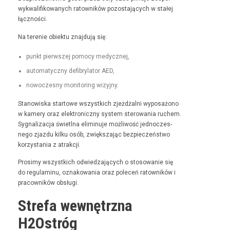
wyk­wal­i­fikowanych ratown­ików pozosta­ją­cych w stałej
łączności.
Na tere­nie obiek­tu zna­j­du­ją się:
punkt pier­wszej pomo­cy medycznej,
automaty­czny defi­bry­la­tor AED,
nowoczes­ny mon­i­tor­ing wizyjny.
Stanowiska star­towe wszys­t­kich zjeżdżal­ni wyposażono
w kamery oraz elek­tron­iczny sys­tem sterowa­nia ruchem.
Syg­nal­iza­c­ja świ­etl­na elimin­u­je możli­wość jed­noczes­
nego zjaz­du kilku osób, zwięk­sza­jąc bez­pieczeńst­wo
korzys­ta­nia z atrakcji.
Prosimy wszys­t­kich odwiedza­ją­cych o stosowanie się
do reg­u­laminu, oznakowa­nia oraz pole­ceń ratown­ików i
pra­cown­ików obsługi.
Strefa wewnętrzna
H2Ostróg