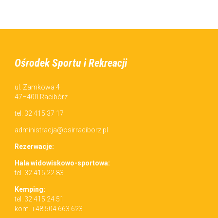
Na klien­tów czeka­ją bezpłatne miejs­ca parkingowe:
przy H2Ostróg,
przy Pias­torze,
na parkingu przy ul. Armii Krajowej.
Ośrodek Sportu i Rekreacji
POSTED IN:
AKTUALNOŚCI
ul. Zamkowa 4
47–400 Racibórz
tel. 32 415 37 17
administracja@osirraciborz.pl
Rez­erwac­je:
Hala wid­owiskowo-sportowa:
tel. 32 415 22 83
Kemp­ing:
tel. 32 415 24 51
kom. +48 504 663 623