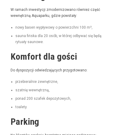
W ramach inwest­y­cji zmod­ern­i­zowano również część
wewnętrzną Aqua­parku, gdzie powstały:
nowy basen wypły­wowy o powierzch­ni 100 m²,
sauna fińs­ka dla 20 osób, w której odby­wać się będą
rytu­ały saunowe.
Komfort dla gości
Do dys­pozy­cji odwiedza­ją­cych przygotowano:
prze­bier­al­nie zewnętrzne,
szat­nię wewnętrzną,
pon­ad 200 szafek depozytowych,
toale­ty.
Parking