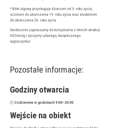
* Bilet ulgo­wy przysługu­je dzieciom od 3. roku życia,
uczniom do ukończenia 19. roku życia oraz stu­den­tom
do ukończenia 26. roku życia.
Serdecznie zaprasza­my do korzys­ta­nia z let­nich atrakcji
H2Ostróg i życzymy udanego, bez­piecznego
wypoczynku!
Pozostałe informacje:
Godziny otwarcia
🕘
Codzi­en­nie w godz­i­nach 9:00–20:00
Wejście na obiekt