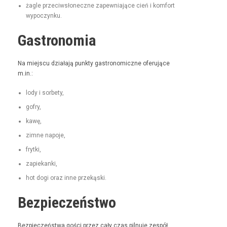
żagle prze­ci­wsłoneczne zapew­ni­a­jące cień i kom­fort
wypoczynku.
Gastronomia
Na miejs­cu dzi­ała­ją punk­ty gas­tro­nom­iczne ofer­u­jące
m.in.:
lody i sorbety,
gofry,
kawę,
zimne napo­je,
fry­t­ki,
zapiekan­ki,
hot dogi oraz inne przekąski.
Bezpieczeństwo
Bez­pieczeńst­wa goś­ci przez cały czas pil­nu­je zespół