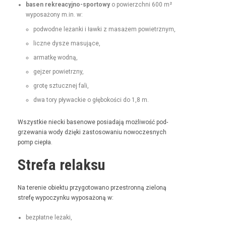
basen rekrea­cyjno-sportowy
o powierzch­ni 600 m²
wyposażony m.in. w:
pod­wodne leżan­ki i ław­ki z masażem powietrznym,
liczne dysze masujące,
armatkę wod­ną,
gejz­er powietrzny,
grotę sztucznej fali,
dwa tory pływack­ie o głębokoś­ci do 1,8 m.
Wszys­tkie niec­ki basenowe posi­ada­ją możli­wość pod­
grze­wa­nia wody dzię­ki zas­tosowa­niu nowoczes­nych
pomp ciepła.
Strefa relaksu
Na tere­nie obiek­tu przy­go­towano prze­stron­ną zieloną
stre­fę wypoczynku wyposażoną w:
bezpłatne leża­ki,