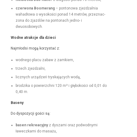
czer­wona Boomerang
– pontonowa zjeżdżal­nia
wahadłowa o wysokoś­ci pon­ad 14 metrów, przez­nac­
zona do zjazdów na pon­tonach jed­no- i
dwuosobowych.
Wodne atrakc­je dla dzieci
Najmłod­si mogą korzys­tać z:
wod­nego placu zabaw z zamkiem,
trzech zjeżdżal­ni,
licznych urządzeń tryska­ją­cych wodą,
brodzi­ka o powierzch­ni 120 m² i głębokoś­ci od 0,01 do
0,40 m.
Base­ny
Do dys­pozy­cji goś­ci są:
basen rekrea­cyjny
z dysza­mi oraz pod­wod­ny­mi
ławeczka­mi do masażu,