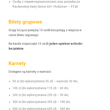
Oso­by z niepełnosprawnoś­ci­a­mi oraz posi­adacze
Raci­borskiej Kar­ty Senior 60+ i Rodz­i­na+ –
17 zł
Bilety grupowe
Grupy liczące powyżej 10 osób korzys­ta­ją z wejś­cia w
cenie bile­tu ulgowego.
Na każde rozpoczęte 10 osób
jeden opiekun wchodzi
bezpłat­nie
.
Karnety
Dostęp­ne są kar­ne­ty o wartości:
50 zł (do wyko­rzys­ta­nia 55 zł) – ważność 30 dni,
100 zł (do wyko­rzys­ta­nia 115 zł) – 60 dni,
200 zł (do wyko­rzys­ta­nia 235 zł) – 90 dni,
300 zł (do wyko­rzys­ta­nia 355 zł) – 180 dni,
500 zł (do wyko­rzys­ta­nia 600 zł) – 360 dni.