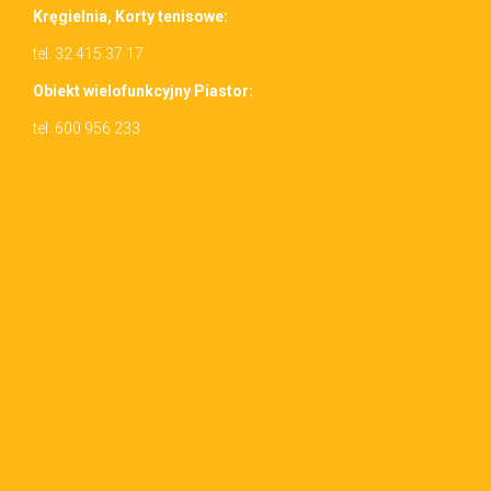
Kręgiel­nia, Korty tenisowe:
tel. 32 415 37 17
Obiekt wielo­funkcyjny Piastor:
tel. 600 956 233