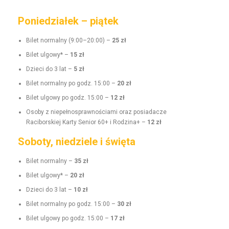
Poniedziałek – piątek
Bilet nor­mal­ny (9:00–20:00) –
25 zł
Bilet ulgo­wy* –
15 zł
Dzieci do 3 lat –
5 zł
Bilet nor­mal­ny po godz. 15:00 –
20 zł
Bilet ulgo­wy po godz. 15:00 –
12 zł
Oso­by z niepełnosprawnoś­ci­a­mi oraz posi­adacze
Raci­borskiej Kar­ty Senior 60+ i Rodz­i­na+ –
12 zł
Soboty, niedziele i święta
Bilet nor­mal­ny –
35 zł
Bilet ulgo­wy* –
20 zł
Dzieci do 3 lat –
10 zł
Bilet nor­mal­ny po godz. 15:00 –
30 zł
Bilet ulgo­wy po godz. 15:00 –
17 zł