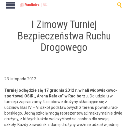

I Zimowy Turniej
Bezpieczeństwa Ruchu
Drogowego
23 listopada 2012
Turniej odbędzie się 17 grud­nia 2012 r. w hali wid­owiskowo-
sportowej OSiR „ Are­na Rafako” w Raci­borzu.
Do udzi­ału w
turnieju zaprasza­my 4‑osobowe drużyny składa­jące się z
uczniów klas IV – VI szkół pod­sta­wowych z terenu powiatu raci­
borskiego. Jed­ną szkołę mogą reprezen­tować maksy­mal­nie dwie
drużyny, z których każ­da wal­czyć będzie osob­no dla swo­jej
szkoły. Każdy zawod­nik z danej drużyny weźmie udzi­ał w jed­nej