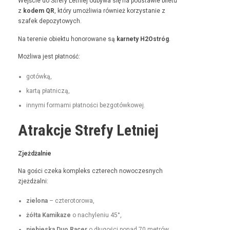
Wejś­cie do Stre­fy Let­niej odby­wa się na pod­staw­ie bile­tu
z
kodem QR
, który umożli­wia również korzys­tanie z
szafek depozytowych.
Na tere­nie obiek­tu hon­orowane są
kar­ne­ty H2Ostróg
.
Możli­wa jest płatność:
gotówką,
kartą płat­niczą,
inny­mi for­ma­mi płat­noś­ci bezgotówkowej.
Atrakcje Strefy Letniej
Zjeżdżal­nie
Na goś­ci czeka kom­pleks czterech nowoczes­nych
zjeżdżalni:
zielona
– czterotorowa,
żół­ta Kamikaze
o nachyle­niu 45°,
niebies­ka Duo Rac­er
o dłu­goś­ci pon­ad 70 metrów,