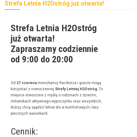
Strefa Letnia H2Ostróg już otwarta!
Strefa Letnia H2Ostróg
już otwarta!
Zapraszamy codziennie
od 9:00 do 20:00
Od
27 czer­w­ca
mieszkań­cy Raci­borza i goś­cie mogą
korzys­tać z nowoczes­nej
Stre­fy Let­niej H2Ostróg
. To
miejsce stwor­zone z myślą o rodz­i­nach z dzieć­mi,
miłośnikach akty­wnego wypoczynku oraz wszys­t­kich,
którzy chcą spędz­ić let­nie dni w kom­for­towych i bez­
piecznych warunkach.
Cennik: