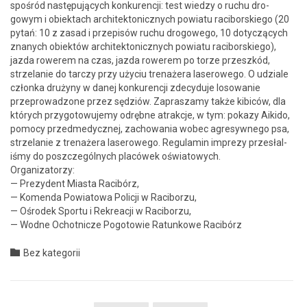
spośród następu­ją­cych konkurencji: test wiedzy o ruchu dro­
gowym i obiek­tach architek­ton­icznych powiatu raci­borskiego (20
pytań: 10 z zasad i przepisów ruchu dro­gowego, 10 doty­czą­cych
znanych obiek­tów architek­ton­icznych powiatu raci­borskiego),
jaz­da row­erem na czas, jaz­da row­erem po torze przeszkód,
strze­lanie do tar­czy przy uży­ciu tre­nażera laserowego. O udziale
człon­ka drużyny w danej konkurencji zde­cy­du­je losowanie
przeprowad­zone przez sędz­iów. Zaprasza­my także kibiców, dla
których przy­go­towu­je­my odręb­ne atrakc­je, w tym: pokazy Aiki­do,
pomo­cy przedm­e­dy­cznej, zachowa­nia wobec agresy­wnego psa,
strze­lanie z tre­nażera laserowego. Reg­u­lamin imprezy przesłal­
iśmy do poszczegól­nych placówek oświa­towych.
Orga­ni­za­torzy:
— Prezy­dent Mias­ta Racibórz,
— Komen­da Powia­towa Policji w Raci­borzu,
— Ośrodek Sportu i Rekreacji w Raci­borzu,
— Wodne Ochot­nicze Pogo­towie Ratunkowe Racibórz
Category

Bez kategorii