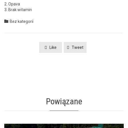
2. Opa­va
3. Brak witamin
Category

Bez kategorii
Like
Tweet
Powiązane