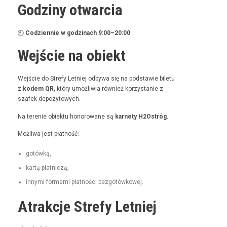
Godziny otwarcia
🕘
Codzi­en­nie w godz­i­nach 9:00–20:00
Wejście na obiekt
Wejś­cie do Stre­fy Let­niej odby­wa się na pod­staw­ie bile­tu
z
kodem QR
, który umożli­wia również korzys­tanie z
szafek depozytowych.
Na tere­nie obiek­tu hon­orowane są
kar­ne­ty H2Ostróg
.
Możli­wa jest płatność:
gotówką,
kartą płat­niczą,
inny­mi for­ma­mi płat­noś­ci bezgotówkowej.
Atrakcje Strefy Letniej