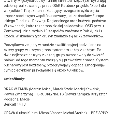
Otwarty Między­nar­o­dowy Turniej Street­ball Mężczyzn był drugą
odsłoną real­i­zowanego przez OSiR Racibórz pro­jek­tu “Sport dla
wszys­t­kich”. Pro­jekt ten zakłada­ją­cy roze­granie cyk­lu pię­ciu
imprez sportowych współ­fi­nan­sowany jest ze środ­ków Europe­
jskiego Fun­duszu Roz­wo­ju Region­al­nego oraz budże­tu państ­wa.
W zawodach, które roze­gra­no dzisi­aj na lodowisku OSiR przy ul.
Zamkowej udzi­ał wzięło 19 zespołów zarówno z Pol­s­ki, jak i z
Czech. W składach tych drużyn znalazło się aż 72 zawodników.
Początkowo zespoły w rundzie kwal­i­fika­cyjnej podzielono na
cztery grupy, w których gra­no sys­te­mem każdy z każdym. Po
dwie najlep­sze drużyny z każdej grupy awan­sowały do ćwierć­fi­
nałów i od tego momen­tu zaczęły się prawdzi­we emoc­je. Sys­tem
pucharowy jest bezl­i­tosny, prze­gry­wa­ją­cy odpa­da. Emocjonu­ją­
cym poje­dynkom przyglą­dało się około 40 kibiców.
Ćwierć­fi­nały:
BRAK WITAMIN (Marcin Nykiel, Marek Szalc, Maciej Kowal­s­ki,
Paweł Zwierzy­na) — BROOKLYNNETS (Daw­id Kamp­ka, Krzysztof
Pociecha, Maciej
Ben­cal) 14:13
OPAVA (Lukas Kubim, Michal Vab­n­er, Michal Ster­ba) — BEZ SPINY