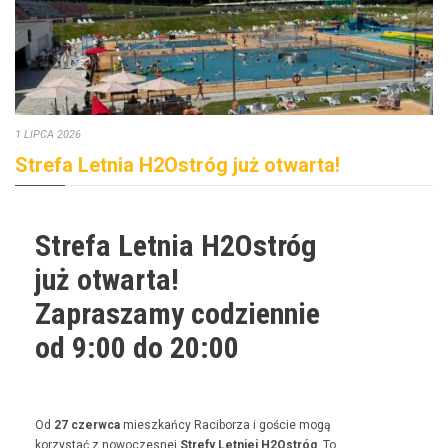
1 LIPCA 2026
Strefa Letnia H2Ostróg już otwarta!
Strefa Letnia H2Ostróg
już otwarta!
Zapraszamy codziennie
od 9:00 do 20:00
Od
27 czer­w­ca
mieszkań­cy Raci­borza i goś­cie mogą
korzys­tać z nowoczes­nej
Stre­fy Let­niej H2Ostróg
. To