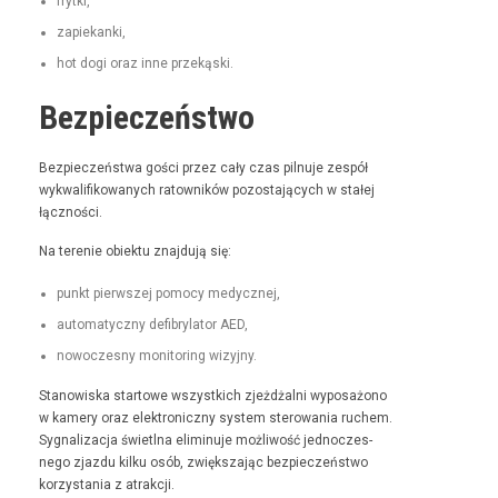
fry­t­ki,
zapiekan­ki,
hot dogi oraz inne przekąski.
Bezpieczeństwo
Bez­pieczeńst­wa goś­ci przez cały czas pil­nu­je zespół
wyk­wal­i­fikowanych ratown­ików pozosta­ją­cych w stałej
łączności.
Na tere­nie obiek­tu zna­j­du­ją się:
punkt pier­wszej pomo­cy medycznej,
automaty­czny defi­bry­la­tor AED,
nowoczes­ny mon­i­tor­ing wizyjny.
Stanowiska star­towe wszys­t­kich zjeżdżal­ni wyposażono
w kamery oraz elek­tron­iczny sys­tem sterowa­nia ruchem.
Syg­nal­iza­c­ja świ­etl­na elimin­u­je możli­wość jed­noczes­
nego zjaz­du kilku osób, zwięk­sza­jąc bez­pieczeńst­wo
korzys­ta­nia z atrakcji.