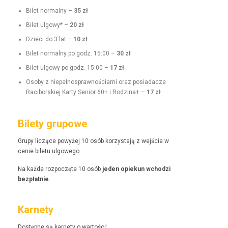
Bilet nor­mal­ny –
35 zł
Bilet ulgo­wy* –
20 zł
Dzieci do 3 lat –
10 zł
Bilet nor­mal­ny po godz. 15:00 –
30 zł
Bilet ulgo­wy po godz. 15:00 –
17 zł
Oso­by z niepełnosprawnoś­ci­a­mi oraz posi­adacze
Raci­borskiej Kar­ty Senior 60+ i Rodz­i­na+ –
17 zł
Bilety grupowe
Grupy liczące powyżej 10 osób korzys­ta­ją z wejś­cia w
cenie bile­tu ulgowego.
Na każde rozpoczęte 10 osób
jeden opiekun wchodzi
bezpłat­nie
.
Karnety
Dostęp­ne są kar­ne­ty o wartości: