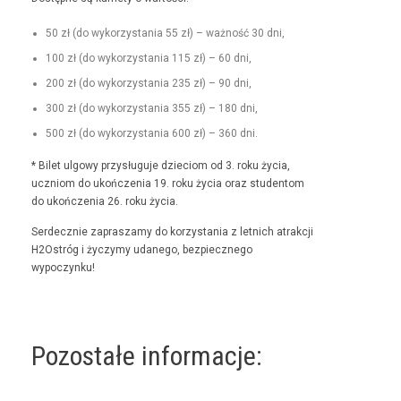
50 zł (do wyko­rzys­ta­nia 55 zł) – ważność 30 dni,
100 zł (do wyko­rzys­ta­nia 115 zł) – 60 dni,
200 zł (do wyko­rzys­ta­nia 235 zł) – 90 dni,
300 zł (do wyko­rzys­ta­nia 355 zł) – 180 dni,
500 zł (do wyko­rzys­ta­nia 600 zł) – 360 dni.
* Bilet ulgo­wy przysługu­je dzieciom od 3. roku życia,
uczniom do ukończenia 19. roku życia oraz stu­den­tom
do ukończenia 26. roku życia.
Serdecznie zaprasza­my do korzys­ta­nia z let­nich atrakcji
H2Ostróg i życzymy udanego, bez­piecznego
wypoczynku!
Pozostałe informacje: