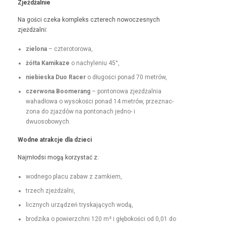
Zjeżdżal­nie
Na goś­ci czeka kom­pleks czterech nowoczes­nych
zjeżdżalni:
zielona
– czterotorowa,
żół­ta Kamikaze
o nachyle­niu 45°,
niebies­ka Duo Rac­er
o dłu­goś­ci pon­ad 70 metrów,
czer­wona Boomerang
– pontonowa zjeżdżal­nia
wahadłowa o wysokoś­ci pon­ad 14 metrów, przez­nac­
zona do zjazdów na pon­tonach jed­no- i
dwuosobowych.
Wodne atrakc­je dla dzieci
Najmłod­si mogą korzys­tać z:
wod­nego placu zabaw z zamkiem,
trzech zjeżdżal­ni,
licznych urządzeń tryska­ją­cych wodą,
brodzi­ka o powierzch­ni 120 m² i głębokoś­ci od 0,01 do