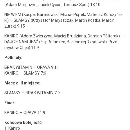
(Adam Margazyn, Jacek Cycon, Tomasz Sput) 13:10
NIE WIEM (Kacper Bara­nows­ki, Michał Piątek, Mateusz Kor­czyńs­
ki) — SLAMSY (Krzysztof Maryszczak, Mar­tin Kost­ka, Marcin
Żurek) 9:15
KANIRO (Adam Zwierzy­na, Maciej Brudziana, Dami­an Pół­torak) —
DAJCIE NAM JEŚĆ (Fil­ip Adamiec, Bartłomiej Rzą­dows­ki, Prze­
mysław Chęć) 11:9
Pół­fi­nały:
BRAK WITAMIN — OPAVA 9:11
KANIRO — SLAMSY 7:6
Mecz o III miejsce:
SLAMSY — BRAK WITAMIN 7:9
Finał:
KANIRO — OPAVA 11:9
Koń­cowa kole­jność:
1. Kaniro