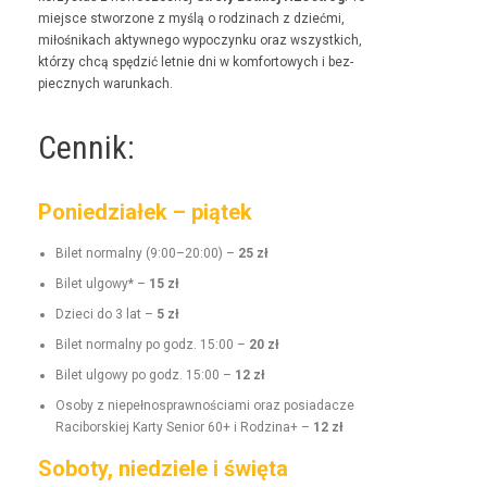
miejsce stwor­zone z myślą o rodz­i­nach z dzieć­mi,
miłośnikach akty­wnego wypoczynku oraz wszys­t­kich,
którzy chcą spędz­ić let­nie dni w kom­for­towych i bez­
piecznych warunkach.
Cennik:
Poniedziałek – piątek
Bilet nor­mal­ny (9:00–20:00) –
25 zł
Bilet ulgo­wy* –
15 zł
Dzieci do 3 lat –
5 zł
Bilet nor­mal­ny po godz. 15:00 –
20 zł
Bilet ulgo­wy po godz. 15:00 –
12 zł
Oso­by z niepełnosprawnoś­ci­a­mi oraz posi­adacze
Raci­borskiej Kar­ty Senior 60+ i Rodz­i­na+ –
12 zł
Soboty, niedziele i święta