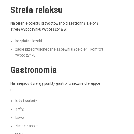
Strefa relaksu
Na tere­nie obiek­tu przy­go­towano prze­stron­ną zieloną
stre­fę wypoczynku wyposażoną w:
bezpłatne leża­ki,
żagle prze­ci­wsłoneczne zapew­ni­a­jące cień i kom­fort
wypoczynku.
Gastronomia
Na miejs­cu dzi­ała­ją punk­ty gas­tro­nom­iczne ofer­u­jące
m.in.:
lody i sorbety,
gofry,
kawę,
zimne napo­je,