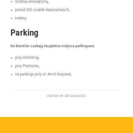
szat­nię wewnętrzną,
pon­ad 200 szafek depozytowych,
toale­ty.
Parking
Na klien­tów czeka­ją bezpłatne miejs­ca parkingowe:
przy H2Ostróg,
przy Pias­torze,
na parkingu przy ul. Armii Krajowej.
POSTED IN:
AKTUALNOŚCI