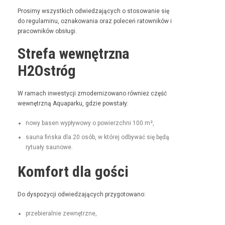
Prosimy wszys­t­kich odwiedza­ją­cych o stosowanie się
do reg­u­laminu, oznakowa­nia oraz pole­ceń ratown­ików i
pra­cown­ików obsługi.
Strefa wewnętrzna
H2Ostróg
W ramach inwest­y­cji zmod­ern­i­zowano również część
wewnętrzną Aqua­parku, gdzie powstały:
nowy basen wypły­wowy o powierzch­ni 100 m²,
sauna fińs­ka dla 20 osób, w której odby­wać się będą
rytu­ały saunowe.
Komfort dla gości
Do dys­pozy­cji odwiedza­ją­cych przygotowano:
prze­bier­al­nie zewnętrzne,