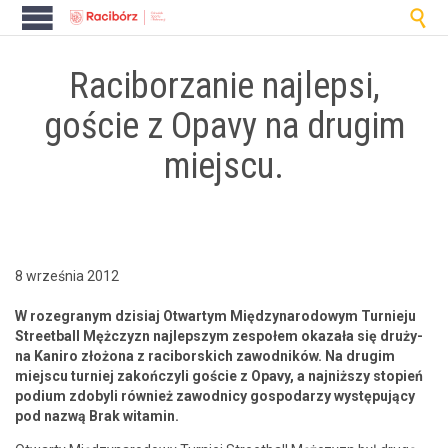

Raciborzanie najlepsi,
goście z Opavy na drugim
miejscu.
8 września 2012
W roze­granym dzisi­aj Otwartym Między­nar­o­dowym Turnieju
Street­ball Mężczyzn najlep­szym zespołem okaza­ła się druży­
na Kaniro złożona z raci­bors­kich zawod­ników. Na drugim
miejs­cu turniej zakończyli goś­cie z Opavy, a najniższy stopień
podi­um zdobyli również zawod­ni­cy gospo­darzy wys­tępu­ją­cy
pod nazwą Brak witamin.