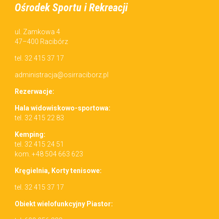
Ośrodek Sportu i Rekreacji
ul. Zamkowa 4
47–400 Racibórz
tel. 32 415 37 17
administracja@osirraciborz.pl
Rez­erwac­je:
Hala wid­owiskowo-sportowa:
tel. 32 415 22 83
Kemp­ing:
tel. 32 415 24 51
kom. +48 504 663 623
Kręgiel­nia, Korty tenisowe:
tel. 32 415 37 17
Obiekt wielo­funkcyjny Piastor: