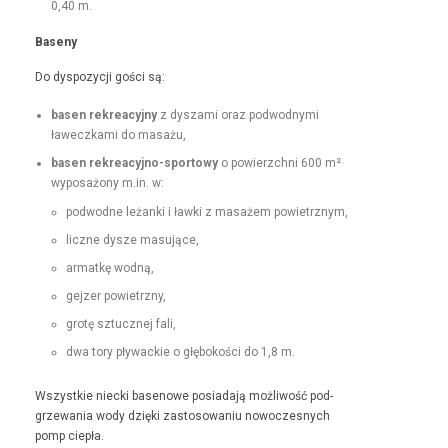
0,40 m.
Base­ny
Do dys­pozy­cji goś­ci są:
basen rekrea­cyjny
z dysza­mi oraz pod­wod­ny­mi
ławeczka­mi do masażu,
basen rekrea­cyjno-sportowy
o powierzch­ni 600 m²
wyposażony m.in. w:
pod­wodne leżan­ki i ław­ki z masażem powietrznym,
liczne dysze masujące,
armatkę wod­ną,
gejz­er powietrzny,
grotę sztucznej fali,
dwa tory pływack­ie o głębokoś­ci do 1,8 m.
Wszys­tkie niec­ki basenowe posi­ada­ją możli­wość pod­
grze­wa­nia wody dzię­ki zas­tosowa­niu nowoczes­nych
pomp ciepła.