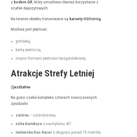
z
kodem QR
, który umożli­wia również korzys­tanie z
szafek depozytowych.
Na tere­nie obiek­tu hon­orowane są
kar­ne­ty H2Ostróg
.
Możli­wa jest płatność:
gotówką,
kartą płat­niczą,
inny­mi for­ma­mi płat­noś­ci bezgotówkowej.
Atrakcje Strefy Letniej
Zjeżdżal­nie
Na goś­ci czeka kom­pleks czterech nowoczes­nych
zjeżdżalni:
zielona
– czterotorowa,
żół­ta Kamikaze
o nachyle­niu 45°,
niebies­ka Duo Rac­er
o dłu­goś­ci pon­ad 70 metrów,