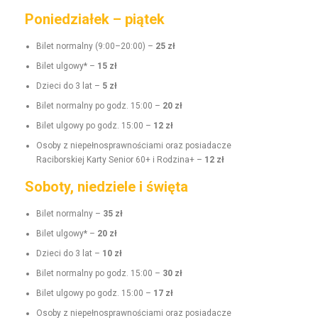
Poniedziałek – piątek
Bilet nor­mal­ny (9:00–20:00) –
25 zł
Bilet ulgo­wy* –
15 zł
Dzieci do 3 lat –
5 zł
Bilet nor­mal­ny po godz. 15:00 –
20 zł
Bilet ulgo­wy po godz. 15:00 –
12 zł
Oso­by z niepełnosprawnoś­ci­a­mi oraz posi­adacze
Raci­borskiej Kar­ty Senior 60+ i Rodz­i­na+ –
12 zł
Soboty, niedziele i święta
Bilet nor­mal­ny –
35 zł
Bilet ulgo­wy* –
20 zł
Dzieci do 3 lat –
10 zł
Bilet nor­mal­ny po godz. 15:00 –
30 zł
Bilet ulgo­wy po godz. 15:00 –
17 zł
Oso­by z niepełnosprawnoś­ci­a­mi oraz posi­adacze