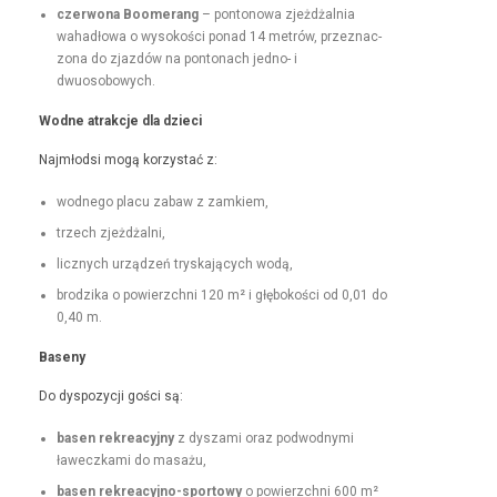
czer­wona Boomerang
– pontonowa zjeżdżal­nia
wahadłowa o wysokoś­ci pon­ad 14 metrów, przez­nac­
zona do zjazdów na pon­tonach jed­no- i
dwuosobowych.
Wodne atrakc­je dla dzieci
Najmłod­si mogą korzys­tać z:
wod­nego placu zabaw z zamkiem,
trzech zjeżdżal­ni,
licznych urządzeń tryska­ją­cych wodą,
brodzi­ka o powierzch­ni 120 m² i głębokoś­ci od 0,01 do
0,40 m.
Base­ny
Do dys­pozy­cji goś­ci są:
basen rekrea­cyjny
z dysza­mi oraz pod­wod­ny­mi
ławeczka­mi do masażu,
basen rekrea­cyjno-sportowy
o powierzch­ni 600 m²