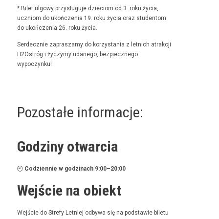
* Bilet ulgo­wy przysługu­je dzieciom od 3. roku życia,
uczniom do ukończenia 19. roku życia oraz stu­den­tom
do ukończenia 26. roku życia.
Serdecznie zaprasza­my do korzys­ta­nia z let­nich atrakcji
H2Ostróg i życzymy udanego, bez­piecznego
wypoczynku!
Pozostałe informacje:
Godziny otwarcia
🕘
Codzi­en­nie w godz­i­nach 9:00–20:00
Wejście na obiekt
Wejś­cie do Stre­fy Let­niej odby­wa się na pod­staw­ie bile­tu