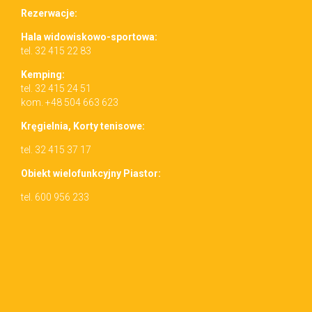
Rez­erwac­je:
Hala wid­owiskowo-sportowa:
tel. 32 415 22 83
Kemp­ing:
tel. 32 415 24 51
kom. +48 504 663 623
Kręgiel­nia, Korty tenisowe:
tel. 32 415 37 17
Obiekt wielo­funkcyjny Piastor:
tel. 600 956 233