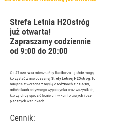
Strefa Letnia H2Ostróg
już otwarta!
Zapraszamy codziennie
od 9:00 do 20:00
Od
27 czer­w­ca
mieszkań­cy Raci­borza i goś­cie mogą
korzys­tać z nowoczes­nej
Stre­fy Let­niej H2Ostróg
. To
miejsce stwor­zone z myślą o rodz­i­nach z dzieć­mi,
miłośnikach akty­wnego wypoczynku oraz wszys­t­kich,
którzy chcą spędz­ić let­nie dni w kom­for­towych i bez­
piecznych warunkach.
Cennik: