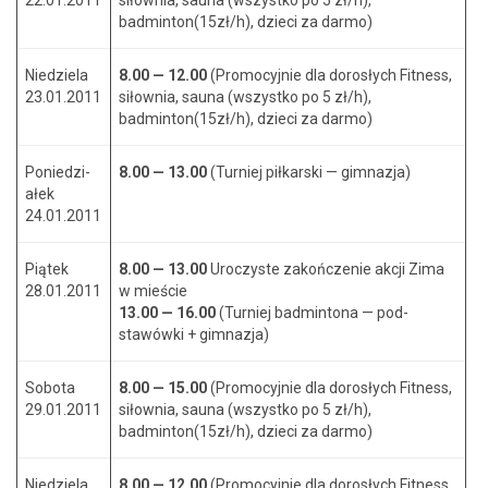
22.01.2011
siłow­n­ia, sauna (wszys­tko po 5 zł/h),
badminton(15zł/h), dzieci za darmo)
Niedziela
8.00 — 12.00
(Pro­mo­cyjnie dla dorosłych Fit­ness,
23.01.2011
siłow­n­ia, sauna (wszys­tko po 5 zł/h),
badminton(15zł/h), dzieci za darmo)
Poniedzi­
8.00 — 13.00
(Turniej piłkars­ki — gimnazja)
ałek
24.01.2011
Piątek
8.00 — 13.00
Uroczyste zakończe­nie akcji Zima
28.01.2011
w mieś­cie
13.00 — 16.00
(Turniej bad­mintona — pod­
stawów­ki + gimnazja)
Sob­o­ta
8.00 — 15.00
(Pro­mo­cyjnie dla dorosłych Fit­ness,
29.01.2011
siłow­n­ia, sauna (wszys­tko po 5 zł/h),
badminton(15zł/h), dzieci za darmo)
Niedziela
8.00 — 12.00
(Pro­mo­cyjnie dla dorosłych Fit­ness,