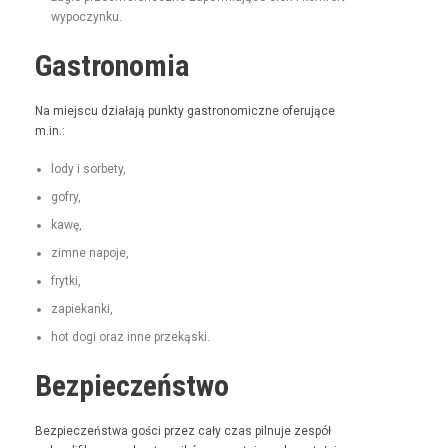
wypoczynku.
Gastronomia
Na miejs­cu dzi­ała­ją punk­ty gas­tro­nom­iczne ofer­u­jące
m.in.:
lody i sorbety,
gofry,
kawę,
zimne napo­je,
fry­t­ki,
zapiekan­ki,
hot dogi oraz inne przekąski.
Bezpieczeństwo
Bez­pieczeńst­wa goś­ci przez cały czas pil­nu­je zespół