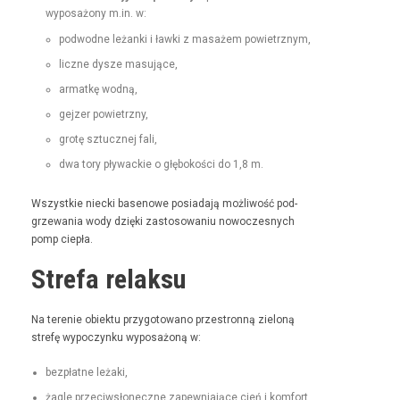
wyposażony m.in. w:
pod­wodne leżan­ki i ław­ki z masażem powietrznym,
liczne dysze masujące,
armatkę wod­ną,
gejz­er powietrzny,
grotę sztucznej fali,
dwa tory pływack­ie o głębokoś­ci do 1,8 m.
Wszys­tkie niec­ki basenowe posi­ada­ją możli­wość pod­
grze­wa­nia wody dzię­ki zas­tosowa­niu nowoczes­nych
pomp ciepła.
Strefa relaksu
Na tere­nie obiek­tu przy­go­towano prze­stron­ną zieloną
stre­fę wypoczynku wyposażoną w:
bezpłatne leża­ki,
żagle prze­ci­wsłoneczne zapew­ni­a­jące cień i kom­fort