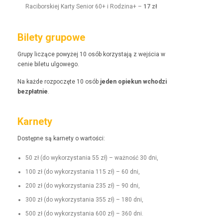
Raci­borskiej Kar­ty Senior 60+ i Rodz­i­na+ –
17 zł
Bilety grupowe
Grupy liczące powyżej 10 osób korzys­ta­ją z wejś­cia w
cenie bile­tu ulgowego.
Na każde rozpoczęte 10 osób
jeden opiekun wchodzi
bezpłat­nie
.
Karnety
Dostęp­ne są kar­ne­ty o wartości:
50 zł (do wyko­rzys­ta­nia 55 zł) – ważność 30 dni,
100 zł (do wyko­rzys­ta­nia 115 zł) – 60 dni,
200 zł (do wyko­rzys­ta­nia 235 zł) – 90 dni,
300 zł (do wyko­rzys­ta­nia 355 zł) – 180 dni,
500 zł (do wyko­rzys­ta­nia 600 zł) – 360 dni.