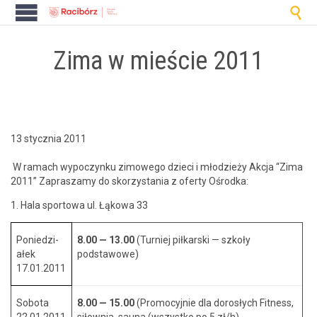

Zima w mieście 2011
13 stycznia 2011
W ramach wypoczynku zimowego dzieci i młodzieży Akc­ja “Zima
2011” Zaprasza­my do sko­rzys­ta­nia z ofer­ty Ośrodka:
1. Hala sportowa ul. Łąkowa 33
Poniedzi­
8.00 — 13.00
(Turniej piłkars­ki — szkoły
ałek
podstawowe)
17.01.2011
Sob­o­ta
8.00 — 15.00
(Pro­mo­cyjnie dla dorosłych Fit­ness,