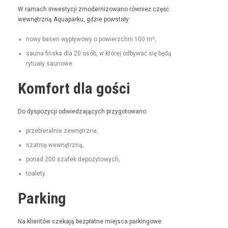
W ramach inwest­y­cji zmod­ern­i­zowano również część
wewnętrzną Aqua­parku, gdzie powstały:
nowy basen wypły­wowy o powierzch­ni 100 m²,
sauna fińs­ka dla 20 osób, w której odby­wać się będą
rytu­ały saunowe.
Komfort dla gości
Do dys­pozy­cji odwiedza­ją­cych przygotowano:
prze­bier­al­nie zewnętrzne,
szat­nię wewnętrzną,
pon­ad 200 szafek depozytowych,
toale­ty.
Parking
Na klien­tów czeka­ją bezpłatne miejs­ca parkingowe: