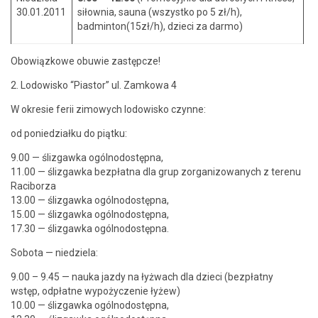
30.01.2011
siłow­n­ia, sauna (wszys­tko po 5 zł/h),
badminton(15zł/h), dzieci za darmo)
Obow­iązkowe obuwie zastępcze!
2. Lodowisko “Pias­tor” ul. Zamkowa 4
W okre­sie ferii zimowych lodowisko czynne:
od poniedzi­ałku do piątku:
9.00 — śliz­gawka ogóln­o­dostęp­na,
11.00 — śliz­gawka bezpłat­na dla grup zor­ga­ni­zowanych z terenu
Raci­borza
13.00 — śliz­gawka ogóln­o­dostęp­na,
15.00 — śliz­gawka ogóln­o­dostęp­na,
17.30 — śliz­gawka ogólnodostępna.
Sob­o­ta — niedziela:
9.00 – 9.45 — nau­ka jazdy na łyżwach dla dzieci (bezpłat­ny
wstęp, odpłatne wypoży­cze­nie łyżew)
10.00 — śliz­gawka ogóln­o­dostęp­na,