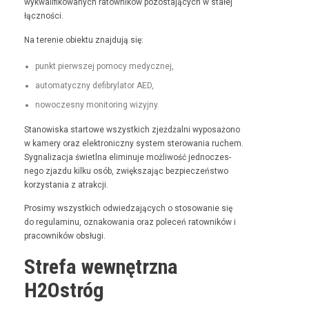
wyk­wal­i­fikowanych ratown­ików pozosta­ją­cych w stałej
łączności.
Na tere­nie obiek­tu zna­j­du­ją się:
punkt pier­wszej pomo­cy medycznej,
automaty­czny defi­bry­la­tor AED,
nowoczes­ny mon­i­tor­ing wizyjny.
Stanowiska star­towe wszys­t­kich zjeżdżal­ni wyposażono
w kamery oraz elek­tron­iczny sys­tem sterowa­nia ruchem.
Syg­nal­iza­c­ja świ­etl­na elimin­u­je możli­wość jed­noczes­
nego zjaz­du kilku osób, zwięk­sza­jąc bez­pieczeńst­wo
korzys­ta­nia z atrakcji.
Prosimy wszys­t­kich odwiedza­ją­cych o stosowanie się
do reg­u­laminu, oznakowa­nia oraz pole­ceń ratown­ików i
pra­cown­ików obsługi.
Strefa wewnętrzna
H2Ostróg