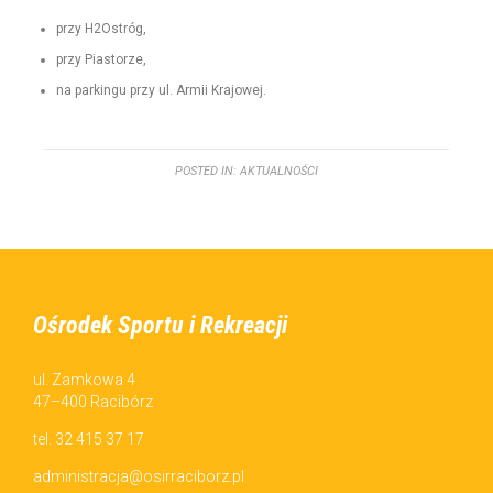
przy H2Ostróg,
przy Pias­torze,
na parkingu przy ul. Armii Krajowej.
POSTED IN:
AKTUALNOŚCI
Ośrodek Sportu i Rekreacji
ul. Zamkowa 4
47–400 Racibórz
tel. 32 415 37 17
administracja@osirraciborz.pl