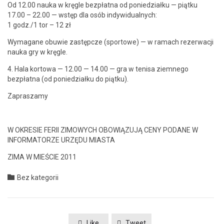
Od 12.00 nau­ka w krę­gle bezpłat­na od poniedzi­ałku — piątku
17.00 – 22.00 — wstęp dla osób indy­wid­u­al­nych:
1 godz./1 tor – 12 zł
Wyma­gane obuwie zastępcze (sportowe) — w ramach rez­erwacji
nau­ka gry w kręgle.
4. Hala kor­towa — 12.00 — 14.00 — gra w tenisa ziem­nego
bezpłat­na (od poniedzi­ałku do piątku).
Zaprasza­my
W OKRESIE FERII ZIMOWYCH OBOWIĄZUJĄ CENY PODANE W
INFORMATORZE URZĘDU MIASTA
ZIMA W MIEŚCIE 2011
Category

Bez kategorii
Like
Tweet