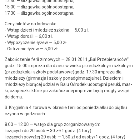
12.30 — śliz­gawka ogóln­o­dostęp­na,
15.00 — śliz­gawka ogóln­o­dostęp­na,
17.30 — śliz­gawka ogólnodostępna,
Ceny biletów na lodowisko:
- Wstęp dzieci i młodzież szkol­na — 5,00 zł.
- Wstęp dorośli — 6,00 zł.
- Wypoży­cze­nie łyżew — 5,00 zł.
- Ostrze­nie łyżew — 5,00 zł.
Zakończe­nie ferii zimowych — 28.01.2011 „Bal Prze­bier­ańców”
godz. 15.00 impreza dla dzieci w wieku przed­szkol­nym szkol­nym
(przed­szko­la i szkoły podstawowe)godz. 17.30 impreza dla
młodzieży (gim­naz­ja i szkoły pon­adg­im­naz­jalne). Dzieciom i
młodzieży biorącej udzi­ał w Balu Ośrodek udostęp­ni peru­ki, mas­
ki, cza­pecz­ki, które po zakońc­zonej imprezie będą mogły wziąć
do domu.
3. Kręgiel­nia 4‑torowa w okre­sie ferii od poniedzi­ałku do piątku
czyn­na w godzinach:
8.00 – 12.00 — wstęp dla grup zor­ga­ni­zowanych:
liczą­cych do 20 osób – 30 zł/1 godz. (4 tory)
liczą­cych powyżej 20 osób — 1,50 zł od osoby/1 godz. (4 tory)