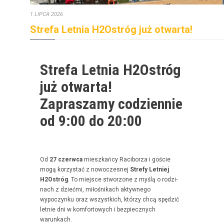
1 LIPCA 2026
Strefa Letnia H2Ostróg już otwarta!
Strefa Letnia H2Ostróg
już otwarta!
Zapraszamy codziennie
od 9:00 do 20:00
Od
27 czer­w­ca
mieszkań­cy Raci­borza i goś­cie
mogą korzys­tać z nowoczes­nej
Stre­fy Let­niej
H2Ostróg
. To miejsce stwor­zone z myślą o rodz­i­
nach z dzieć­mi, miłośnikach akty­wnego
wypoczynku oraz wszys­t­kich, którzy chcą spędz­ić
let­nie dni w kom­for­towych i bez­piecznych
warunkach.