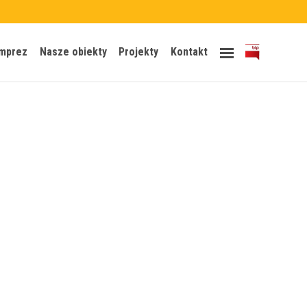
Skip
imprez
Nasze obiekty
Projekty
Kontakt
to
content