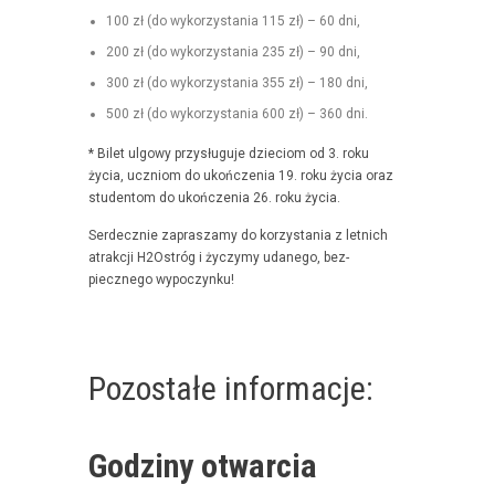
100 zł (do wyko­rzys­ta­nia 115 zł) – 60 dni,
200 zł (do wyko­rzys­ta­nia 235 zł) – 90 dni,
300 zł (do wyko­rzys­ta­nia 355 zł) – 180 dni,
500 zł (do wyko­rzys­ta­nia 600 zł) – 360 dni.
* Bilet ulgo­wy przysługu­je dzieciom od 3. roku
życia, uczniom do ukończenia 19. roku życia oraz
stu­den­tom do ukończenia 26. roku życia.
Serdecznie zaprasza­my do korzys­ta­nia z let­nich
atrakcji H2Ostróg i życzymy udanego, bez­
piecznego wypoczynku!
Pozostałe informacje:
Godziny otwarcia