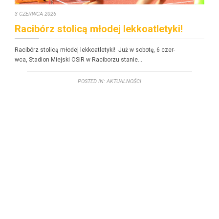
3 CZERWCA 2026
Racibórz stolicą młodej lekkoatletyki!
Racibórz stolicą młodej lekkoatle­ty­ki! Już w sobotę, 6 czer­
w­ca, Sta­dion Miejs­ki OSiR w Raci­borzu stanie…
POSTED IN:
AKTUALNOŚCI