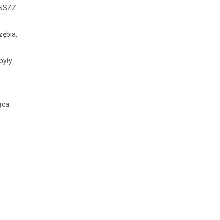
, NSZZ
zębia,
były
ąca: