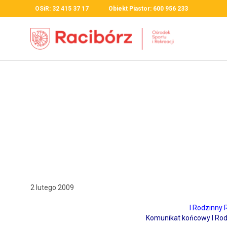
OSiR: 32 415 37 17 Obiekt Piastor: 600 956 233
2 lutego 2009
I Rodzin­ny
Komu­nikat koń­cowy I Ro