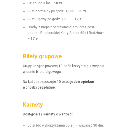
Dzieci do 3 lat –
10 zł
Bilet nor­mal­ny po godz. 15:00 –
30 zł
Bilet ulgo­wy po godz. 15:00 –
17 zł
Oso­by z niepełnosprawnoś­ci­a­mi oraz posi­
adacze Raci­borskiej Kar­ty Senior 60+ i Rodz­i­na+
–
17 zł
Bilety grupowe
Grupy liczące powyżej 10 osób korzys­ta­ją z wejś­cia
w cenie bile­tu ulgowego.
Na każde rozpoczęte 10 osób
jeden opiekun
wchodzi bezpłat­nie
.
Karnety
Dostęp­ne są kar­ne­ty o wartości:
50 zł (do wyko­rzys­ta­nia 55 zł) – ważność 30 dni,