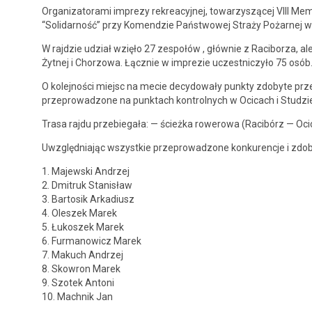
Orga­ni­za­tora­mi imprezy rekrea­cyjnej, towarzyszącej VIII Mem
“Sol­i­darność” przy Komendzie Państ­wowej Straży Pożarnej w
W rajdzie udzi­ał wzięło 27 zespołów , głównie z Raci­borza, al
Żyt­nej i Chor­zowa. Łącznie w imprezie uczest­niczyło 75 osób
O kole­jnoś­ci miejsc na mecie decy­dowały punk­ty zdobyte pr
przeprowad­zone na punk­tach kon­trol­nych w Oci­cach i Studzi
Trasa raj­du prze­b­ie­gała: — ścież­ka rowerowa (Racibórz — Oc
Uwzględ­ni­a­jąc wszys­tkie przeprowad­zone konkurenc­je i zdob
1. Majew­s­ki Andrzej
2. Dmitruk Stanisław
3. Bar­tosik Arka­diusz
4. Oleszek Marek
5. Łukoszek Marek
6. Fur­manow­icz Marek
7. Makuch Andrzej
8. Skowron Marek
9. Szotek Antoni
10. Mach­nik Jan