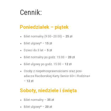
Cennik:
Poniedziałek – piątek
Bilet nor­mal­ny (9:00–20:00) –
25 zł
Bilet ulgo­wy* –
15 zł
Dzieci do 3 lat –
5 zł
Bilet nor­mal­ny po godz. 15:00 –
20 zł
Bilet ulgo­wy po godz. 15:00 –
12 zł
Oso­by z niepełnosprawnoś­ci­a­mi oraz posi­
adacze Raci­borskiej Kar­ty Senior 60+ i Rodz­i­na+
–
12 zł
Soboty, niedziele i święta
Bilet nor­mal­ny –
35 zł
Bilet ulgo­wy* –
20 zł