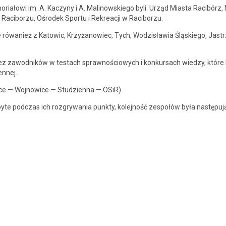
o­ri­ałowi im. A. Kaczyny i A. Mali­nowskiego byli: Urząd Mias­ta Racibórz
 Raci­borzu, Ośrodek Sportu i Rekreacji w Raciborzu.
e rówanież z Katow­ic, Krzyżanowiec, Tych, Wodzisław­ia Śląskiego, Jas­tr
.
zez zawod­ników w tes­tach sprawnoś­ciowych i konkur­sach wiedzy, które 
ennej.
i­ce — Wojnow­ice — Studzi­en­na — OSiR).
yte pod­czas ich roz­gry­wa­nia punk­ty, kole­jność zespołów była następuj