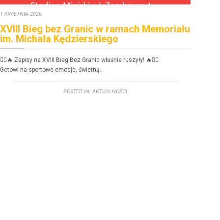
1 KWIETNIA 2026
30 ST
XVIII Bieg bez Granic w ramach Memoriału
FE
im. Michała Kędzierskiego
dzi
🏃‍♂️🔥 Zapisy na XVIII Bieg Bez Granic właśnie ruszyły! 🔥🏃‍♀️
FERIE
Gotowi na sportowe emoc­je, świetną…
Zbliż
POSTED IN:
AKTUALNOŚCI