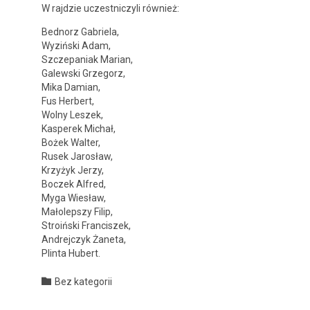
W rajdzie uczest­niczyli również:
Bed­norz Gabriela,
Wyz­ińs­ki Adam,
Szczepa­ni­ak Mar­i­an,
Galews­ki Grze­gorz,
Mika Dami­an,
Fus Her­bert,
Wol­ny Leszek,
Kasperek Michał,
Bożek Wal­ter,
Rusek Jarosław,
Krzyżyk Jerzy,
Boczek Alfred,
Myga Wiesław,
Małolep­szy Fil­ip,
Stroińs­ki Fran­ciszek,
Andrejczyk Żane­ta,
Plin­ta Hubert.
Category

Bez kategorii